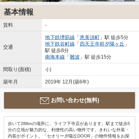
基本情報
賃料
-
地下鉄堺筋線
「
恵美須町
」駅 徒歩5分
地下鉄谷町線
「
四天王寺前夕陽ヶ丘
」
交通
駅 徒歩8分
南海本線
「
難波
」駅 徒歩15分
間取り(面積)
-(-)
築年月
2019年 12月(築6年)
お問い合わせ(無料)
歩いて288mの場所に、ライフ下寺店があります。駅まで徒歩5
分の立地が魅力的な、利便性の高い物件です。きれいな外装・
内装がポイント。「セオリー夕陽丘DOOR」の物件情報をお探