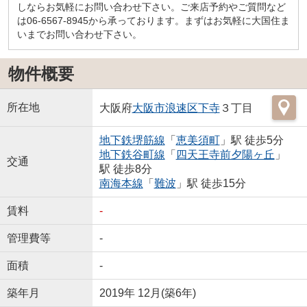
しならお気軽にお問い合わせ下さい。ご来店予約やご質問など
は06-6567-8945から承っております。まずはお気軽に大国住ま
いまでお問い合わせ下さい。
物件概要
所在地
大阪府
大阪市浪速区
下寺
３丁目
地下鉄堺筋線
「
恵美須町
」駅 徒歩5分
地下鉄谷町線
「
四天王寺前夕陽ヶ丘
」
交通
駅 徒歩8分
南海本線
「
難波
」駅 徒歩15分
賃料
-
管理費等
-
面積
-
築年月
2019年 12月(築6年)