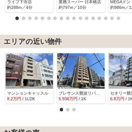
ライフ下寺店
業務スーパー 日本橋店
約288m／4分
約797m／10分
約986m／1
エリアの近い物件
マンションキャッスル
プレサンス難波リバーオアシス
セオリー難
8.2
万
円
/ 1LDK
5.936
万
円
/ 1K
6.8
万
円
/ 1