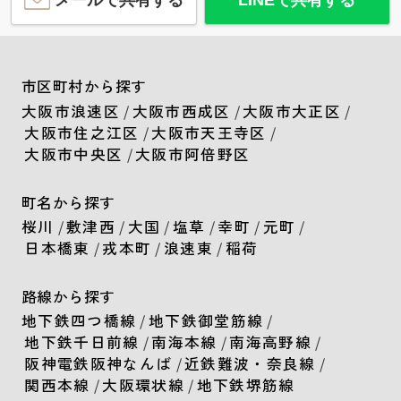
メールで共有する
LINEで共有する
市区町村から探す
大阪市浪速区
/
大阪市西成区
/
大阪市大正区
/
大阪市住之江区
/
大阪市天王寺区
/
大阪市中央区
/
大阪市阿倍野区
町名から探す
桜川
/
敷津西
/
大国
/
塩草
/
幸町
/
元町
/
日本橋東
/
戎本町
/
浪速東
/
稲荷
路線から探す
地下鉄四つ橋線
/
地下鉄御堂筋線
/
地下鉄千日前線
/
南海本線
/
南海高野線
/
阪神電鉄阪神なんば
/
近鉄難波・奈良線
/
関西本線
/
大阪環状線
/
地下鉄堺筋線