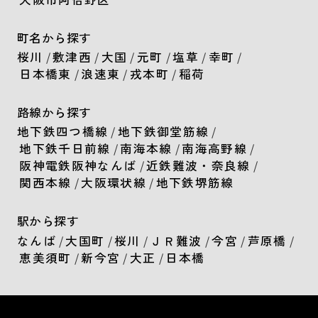
町名から探す
桜川
/
敷津西
/
大国
/
元町
/
塩草
/
幸町
/
日本橋東
/
浪速東
/
戎本町
/
稲荷
路線から探す
地下鉄四つ橋線
/
地下鉄御堂筋線
/
地下鉄千日前線
/
南海本線
/
南海高野線
/
阪神電鉄阪神なんば
/
近鉄難波・奈良線
/
関西本線
/
大阪環状線
/
地下鉄堺筋線
駅から探す
なんば
/
大国町
/
桜川
/
ＪＲ難波
/
今宮
/
芦原橋
/
恵美須町
/
新今宮
/
大正
/
日本橋