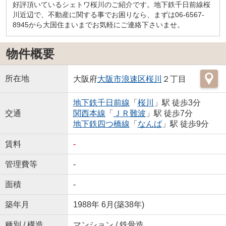
好評頂いているシェトワ桜川のご紹介です。地下鉄千日前線桜
川近辺で、不動産に関する事でお困りなら、まずは06-6567-
8945から大国住まいまでお気軽にご連絡下さいませ。
物件概要
所在地
大阪府
大阪市浪速区
桜川
２丁目
地下鉄千日前線
「
桜川
」駅 徒歩3分
交通
関西本線
「
ＪＲ難波
」駅 徒歩7分
地下鉄四つ橋線
「
なんば
」駅 徒歩9分
賃料
-
管理費等
-
面積
-
築年月
1988年 6月(築38年)
種別 / 構造
マンション / 鉄骨造