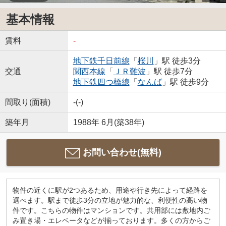
基本情報
賃料
-
地下鉄千日前線
「
桜川
」駅 徒歩3分
交通
関西本線
「
ＪＲ難波
」駅 徒歩7分
地下鉄四つ橋線
「
なんば
」駅 徒歩9分
間取り(面積)
-(-)
築年月
1988年 6月(築38年)
お問い合わせ(無料)
物件の近くに駅が2つあるため、用途や行き先によって経路を
選べます。駅まで徒歩3分の立地が魅力的な、利便性の高い物
件です。こちらの物件はマンションです。共用部には敷地内ご
み置き場・エレベータなどが揃っております。多くの方からご