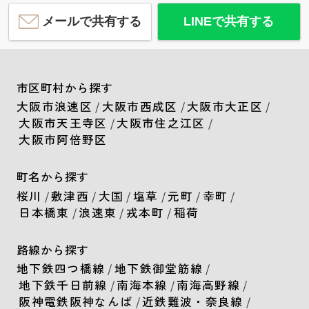
メールで共有する
LINEで共有する
市区町村から探す
大阪市浪速区
/
大阪市西成区
/
大阪市大正区
/
大阪市天王寺区
/
大阪市住之江区
/
大阪市阿倍野区
町名から探す
桜川
/
敷津西
/
大国
/
塩草
/
元町
/
幸町
/
日本橋東
/
浪速東
/
戎本町
/
稲荷
路線から探す
地下鉄四つ橋線
/
地下鉄御堂筋線
/
地下鉄千日前線
/
南海本線
/
南海高野線
/
阪神電鉄阪神なんば
/
近鉄難波・奈良線
/