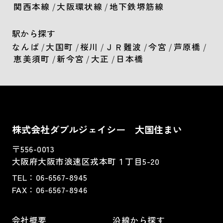
関西本線
/
大阪環状線
/
地下鉄堺筋線
駅から探す
なんば
/
大国町
/
桜川
/
ＪＲ難波
/
今宮
/
芦原橋
/
恵美須町
/
新今宮
/
大正
/
日本橋
株式会社ダブルジェイシー 大国住まい
〒556-0013
大阪府大阪市浪速区戎本町１丁目5-20
TEL：
06-6567-8945
FAX：06-6567-8946
会社概要
沿線から探す