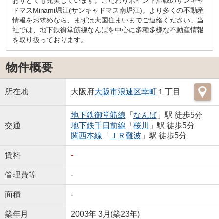
おりとても充実しています。こだわりポイント満載のサンキャ
ドマスMinami堀江(サンキャドマス南堀江)。より多くの不動産
情報をお求めなら、まずは大国住まいまでご連絡ください。当
社では、地下鉄御堂筋線なんばを中心に多種多様な不動産情報
を取り扱っております。
物件概要
所在地
大阪府
大阪市浪速区
幸町
１丁目
地下鉄御堂筋線
「
なんば
」駅 徒歩5分
交通
地下鉄千日前線
「
桜川
」駅 徒歩5分
関西本線
「
ＪＲ難波
」駅 徒歩5分
賃料
-
管理費等
-
面積
-
築年月
2003年 3月(築23年)