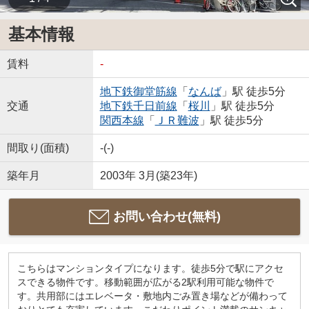
基本情報
賃料
-
地下鉄御堂筋線
「
なんば
」駅 徒歩5分
交通
地下鉄千日前線
「
桜川
」駅 徒歩5分
関西本線
「
ＪＲ難波
」駅 徒歩5分
間取り(面積)
-(-)
築年月
2003年 3月(築23年)
お問い合わせ(無料)
こちらはマンションタイプになります。徒歩5分で駅にアクセ
スできる物件です。移動範囲が広がる2駅利用可能な物件で
す。共用部にはエレベータ・敷地内ごみ置き場などが備わって