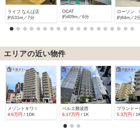
OCAT
ライフ なんば店
ローソン 
約409m／6分
約531m／7分
約84m／2
エリアの近い物件
メゾントキワⅠ
ベルエ難波西
4.6
万
円
/ 1DK
6.17
万
円
/ 1K
5.3
万
円
/ 1