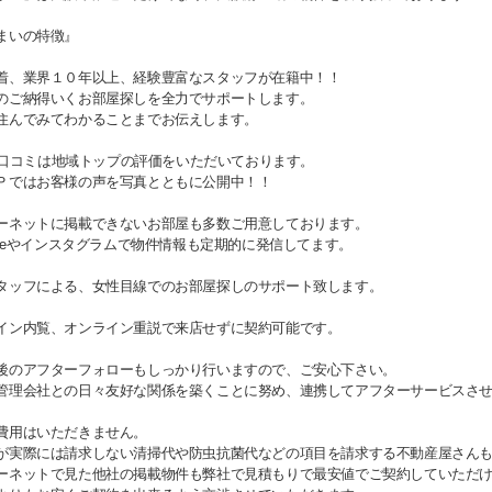
まいの特徴』
着、業界１０年以上、経験豊富なスタッフが在籍中！！
のご納得いくお部屋探しを全力でサポートします。
住んでみてわかることまでお伝えします。
gle口コミは地域トップの評価をいただいております。
Ｐではお客様の声を写真とともに公開中！！
ーネットに掲載できないお部屋も多数ご用意しております。
Tubeやインスタグラムで物件情報も定期的に発信してます。
タッフによる、女性目線でのお部屋探しのサポート致します。
イン内覧、オンライン重説で来店せずに契約可能です。
後のアフターフォローもしっかり行いますので、ご安心下さい。
管理会社との日々友好な関係を築くことに努め、連携してアフターサービスさ
費用はいただきません。
が実際には請求しない清掃代や防虫抗菌代などの項目を請求する不動産屋さん
ーネットで見た他社の掲載物件も弊社で見積もりで最安値でご契約していただ