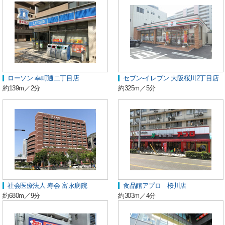
ローソン 幸町通二丁目店
セブン-イレブン 大阪桜川2丁目店
約139m／2分
約325m／5分
社会医療法人 寿会 富永病院
食品館アプロ 桜川店
約680m／9分
約303m／4分