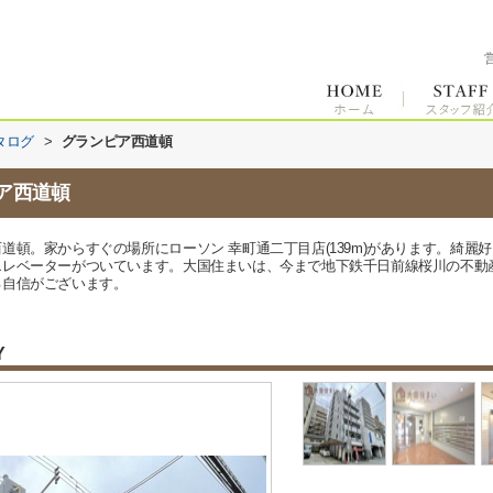
タログ
>
グランピア西道頓
ア西道頓
道頓。家からすぐの場所にローソン 幸町通二丁目店(139m)があります。綺麗
エレベーターがついています。大国住まいは、今まで地下鉄千日前線桜川の不動
る自信がございます。
Y