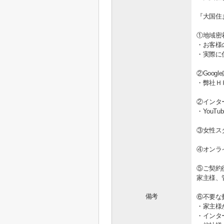
『大国住
①地域密
・お客様
・実際に
②Goo
・弊社Ｈ
②インタ
・You
③女性ス
④オンラ
⑤ご契約
家主様、
備考
⑥不要な
・家主様
・インタ