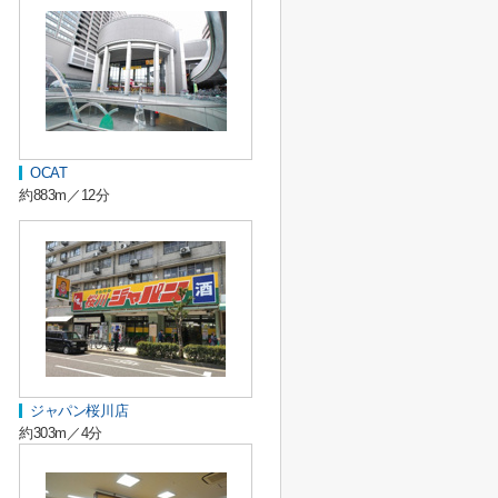
OCAT
約883m／12分
ジャパン桜川店
約303m／4分