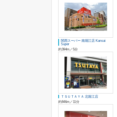
関西スーパー 南堀江店 Kansai
Super
約394m／5分
ＴＳＵＴＡＹＡ 北堀江店
約846m／11分