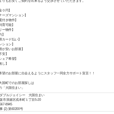
よりもお安くご契約を出来るよう交渉させていただきます。
金０円】
ナーズマンション】
電付き物件】
飼育可能】
リー物件】
約】
用カード払い】
ンション】
用が安いお部屋】
不安】
シェア希望】
無し】
希望のお部屋に出会えるようにスタッフ一同全力サポート宣言！！
大国町でのお部屋探しは
の「大国住まい」
ダブルジェイシー 大国住まい
阪市浪速区戎本町１丁目5-20
567-8945
(2) 第60200号