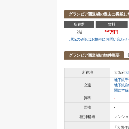
グランピア西道頓の過去に掲載し
所在階
賃料
***万円
2階
現況の確認はお気軽にお問い合わせ
グランピア西道頓の物件概要
所在地
大阪府
大
地下鉄千
交通
地下鉄御
関西本線
賃料
-
面積
-
種別/構造
マンショ
『大国住