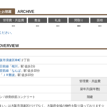
ARCHIVE
たお部屋
管理費・共益費
敷金
礼金
間取り
面積
***
***
***
***
***
ください。
OVERVIEW
阪市浪速区
幸町
２丁目
日前線
「
桜川
」駅 徒歩2分
堂筋線
「
なんば
」駅 徒歩10分
「
ＪＲ難波
」駅 徒歩10分
管理費・共益費
築年月(築年数)
ン / 鉄骨鉄筋コンクリート
階建
まい』は大阪市浪速区だけでなく、大阪府全域の物件を取り扱っております☆