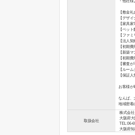
・他社様
【敷金礼
【デザイ
【家具家
【ペット
【ファミ
【法人契
【初期費
【新築マ
【初期費
【審査が
【ルーム
【保証人
お客様が
なんば、
地域密着
株式会社
大阪府大
取扱会社
TEL:06-6
大阪府知事 