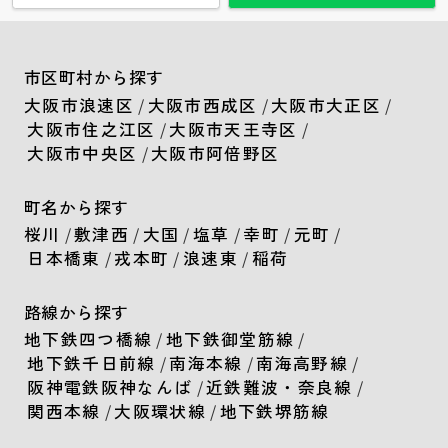
市区町村から探す
大阪市浪速区
/
大阪市西成区
/
大阪市大正区
/
大阪市住之江区
/
大阪市天王寺区
/
大阪市中央区
/
大阪市阿倍野区
町名から探す
桜川
/
敷津西
/
大国
/
塩草
/
幸町
/
元町
/
日本橋東
/
戎本町
/
浪速東
/
稲荷
路線から探す
地下鉄四つ橋線
/
地下鉄御堂筋線
/
地下鉄千日前線
/
南海本線
/
南海高野線
/
阪神電鉄阪神なんば
/
近鉄難波・奈良線
/
関西本線
/
大阪環状線
/
地下鉄堺筋線