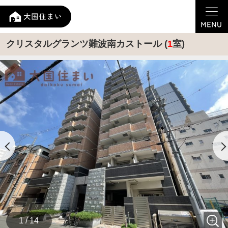
クリスタルグランツ難波南カストール (
1
室)
1 / 14