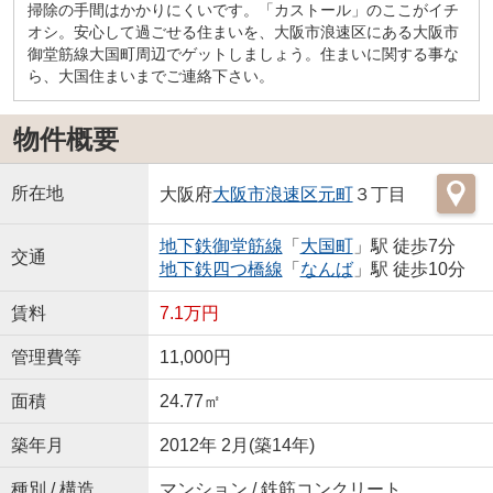
掃除の手間はかかりにくいです。「カストール」のここがイチ
オシ。安心して過ごせる住まいを、大阪市浪速区にある大阪市
御堂筋線大国町周辺でゲットしましょう。住まいに関する事な
ら、大国住まいまでご連絡下さい。
物件概要
所在地
大阪府
大阪市浪速区
元町
３丁目
地下鉄御堂筋線
「
大国町
」駅 徒歩7分
交通
地下鉄四つ橋線
「
なんば
」駅 徒歩10分
賃料
7.1万円
管理費等
11,000円
面積
24.77㎡
築年月
2012年 2月(築14年)
種別 / 構造
マンション / 鉄筋コンクリート