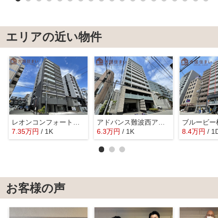
エリアの近い物件
レオンコンフォート難波ミラージュ
アドバンス難波西アクア
ブルービー
7.35
万
円
/ 1K
6.3
万
円
/ 1K
8.4
万
円
/ 1
お客様の声