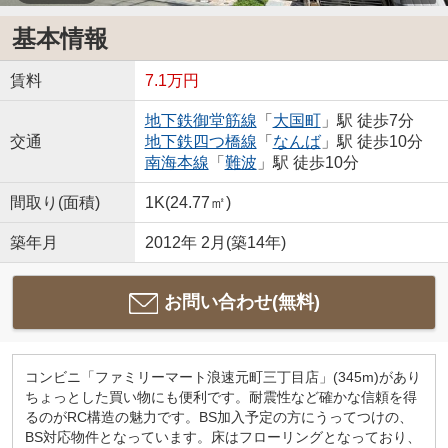
基本情報
賃料
7.1万円
地下鉄御堂筋線
「
大国町
」駅 徒歩7分
交通
地下鉄四つ橋線
「
なんば
」駅 徒歩10分
南海本線
「
難波
」駅 徒歩10分
間取り(面積)
1K(24.77㎡)
築年月
2012年 2月(築14年)
お問い合わせ(無料)
コンビニ「ファミリーマート浪速元町三丁目店」(345m)があり
ちょっとした買い物にも便利です。耐震性など確かな信頼を得
るのがRC構造の魅力です。BS加入予定の方にうってつけの、
BS対応物件となっています。床はフローリングとなっており、