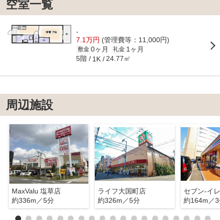
空室一覧
-
7.1万円
(管理費等：11,000円)
0ヶ月
1ヶ月
敷金
礼金
5階
24.77㎡
1K
周辺施設
MaxValu 塩草店
ライフ大国町店
約336m／5分
約326m／5分
約164m／