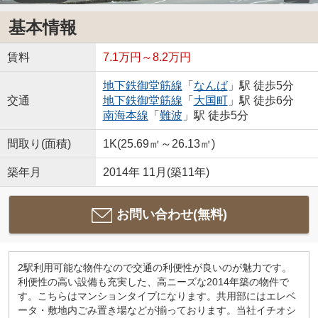
基本情報
賃料
7.1万円～8.2万円
地下鉄御堂筋線
「
なんば
」駅 徒歩5分
交通
地下鉄御堂筋線
「
大国町
」駅 徒歩6分
南海本線
「
難波
」駅 徒歩5分
間取り(面積)
1K(25.69㎡～26.13㎡)
築年月
2014年 11月(築11年)
お問い合わせ(無料)
2駅利用可能な物件なので交通の利便性が良いのが魅力です。
利便性の高い設備も充実した、高ニーズな2014年築の物件で
す。こちらはマンションタイプになります。共用部にはエレベ
ータ・敷地内ごみ置き場などが揃っております。当社イチオシ