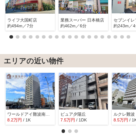
ライフ大国町店
業務スーパー 日本橋店
約494m／7分
約462m／6分
約243m／
エリアの近い物件
ワールドアイ難波南ポルタ
ピュア夕陽丘
ルクレ難波
8.2
万
円
/ 1K
7.5
万
円
/ 1DK
8.5
万
円
/ 1