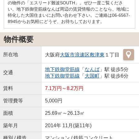
の物件の「エスリード難波SOUTH」。ぜひ一度ご覧くださ
い。地下鉄御堂筋線なんば周辺の賃貸情報のことなら、地域に
特化した大国住まいにお問い合わせ下さい。ご連絡は06-6567-
8945からお気軽にどうぞ、お待ちしております。
物件概要
所在地
大阪府
大阪市浪速区
敷津東
１丁目
地下鉄御堂筋線
「
なんば
」駅 徒歩5分
交通
地下鉄御堂筋線
「
大国町
」駅 徒歩6分
賃料
7.1万円～8.2万円
管理費等
5,000円
面積
25.69㎡～26.13㎡
築年月
2014年 11月(築11年)
種別 / 構造
マンション / 鉄筋コンクリート