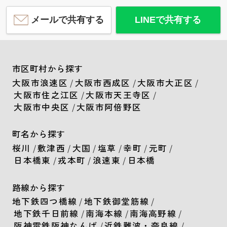
メールで共有する
LINEで共有する
市区町村から探す
大阪市浪速区
/
大阪市西成区
/
大阪市大正区
/
大阪市住之江区
/
大阪市天王寺区
/
大阪市中央区
/
大阪市阿倍野区
町名から探す
桜川
/
敷津西
/
大国
/
塩草
/
幸町
/
元町
/
日本橋東
/
戎本町
/
浪速東
/
日本橋
路線から探す
地下鉄四つ橋線
/
地下鉄御堂筋線
/
地下鉄千日前線
/
南海本線
/
南海高野線
/
阪神電鉄阪神なんば
/
近鉄難波・奈良線
/