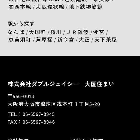
関西本線
/
大阪環状線
/
地下鉄堺筋線
駅から探す
なんば
/
大国町
/
桜川
/
ＪＲ難波
/
今宮
/
恵美須町
/
芦原橋
/
新今宮
/
大正
/
天下茶屋
株式会社ダブルジェイシー 大国住まい
〒556-0013
大阪府大阪市浪速区戎本町１丁目5-20
TEL：
06-6567-8945
FAX：06-6567-8946