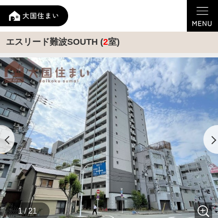
エスリード難波SOUTH (
2
室)
1 / 21