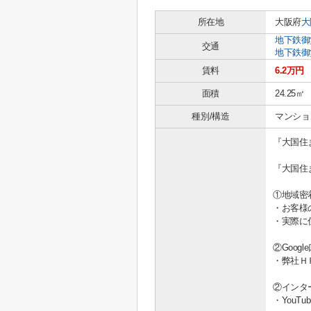
所在地
大阪府
大
地下鉄御
交通
地下鉄御
賃料
6.2万円
面積
24.25㎡
種別/構造
マンショ
『大国住
『大国住
①地域密
・お客様
・実際に
②Goo
・弊社Ｈ
②インタ
・You