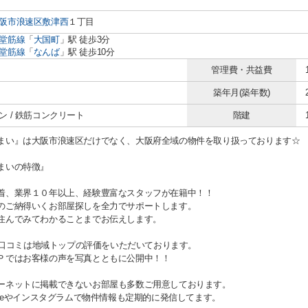
阪市浪速区
敷津西
１丁目
堂筋線
「
大国町
」駅 徒歩3分
堂筋線
「
なんば
」駅 徒歩10分
管理費・共益費
築年月(築年数)
ン / 鉄筋コンクリート
階建
まい』は大阪市浪速区だけでなく、大阪府全域の物件を取り扱っております☆
まいの特徴』
着、業界１０年以上、経験豊富なスタッフが在籍中！！
のご納得いくお部屋探しを全力でサポートします。
住んでみてわかることまでお伝えします。
gle口コミは地域トップの評価をいただいております。
Ｐではお客様の声を写真とともに公開中！！
ーネットに掲載できないお部屋も多数ご用意しております。
Tubeやインスタグラムで物件情報も定期的に発信してます。