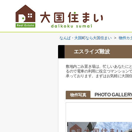
なんば・大国町なら大国住まい
>
物件カ
エスライズ難波
敷地内ごみ置き場は、忙しいあなたに
るので電車の利用に役立つマンションです
承っております。まずはお気軽に大国
PHOTO GALLER
物件写真