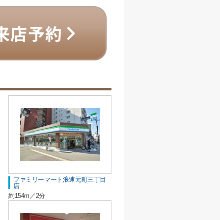
ファミリーマート浪速元町三丁目
店
約154m／2分