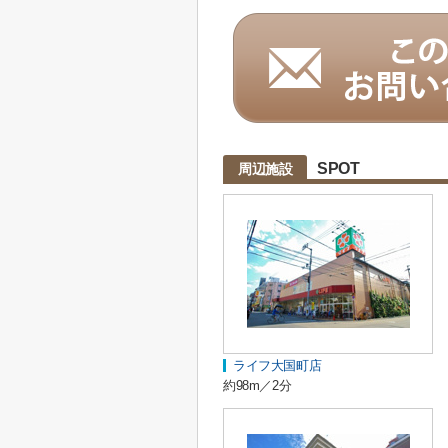
SPOT
周辺施設
ライフ大国町店
約98m／2分