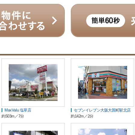
MaxValu 塩草店
セブンイレブン大阪大国町駅北店
約503m／7分
約142m／2分