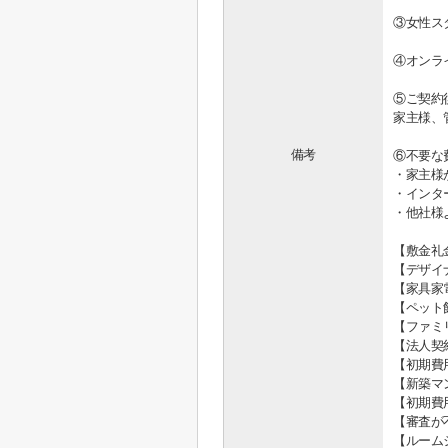
③女性ス
④オンラ
⑤ご契約
家主様、
備考
⑥不要な
・家主様
・インタ
・他社様
【敷金礼
【デザイ
【家具家
【ペット
【ファミ
【法人契
【初期費
【新築マ
【初期費
【審査が
【ルーム