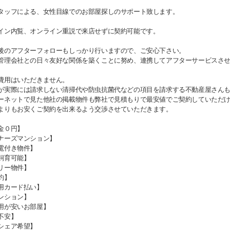
タッフによる、女性目線でのお部屋探しのサポート致します。
イン内覧、オンライン重説で来店せずに契約可能です。
後のアフターフォローもしっかり行いますので、ご安心下さい。
管理会社との日々友好な関係を築くことに努め、連携してアフターサービスさ
費用はいただきません。
が実際には請求しない清掃代や防虫抗菌代などの項目を請求する不動産屋さん
ーネットで見た他社の掲載物件も弊社で見積もりで最安値でご契約していただ
よりもお安くご契約を出来るよう交渉させていただきます。
金０円】
ナーズマンション】
電付き物件】
飼育可能】
リー物件】
約】
用カード払い】
ンション】
用が安いお部屋】
不安】
シェア希望】