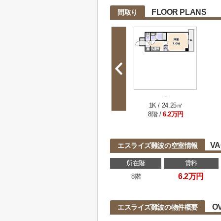
FLOOR PLANS
間取り
-
1K / 24.25㎡
8階 /
6.2万円
VA
エスライズ難波の空室情報
所在階
賃料
6.2万円
8階
O
エスライズ難波の物件概要