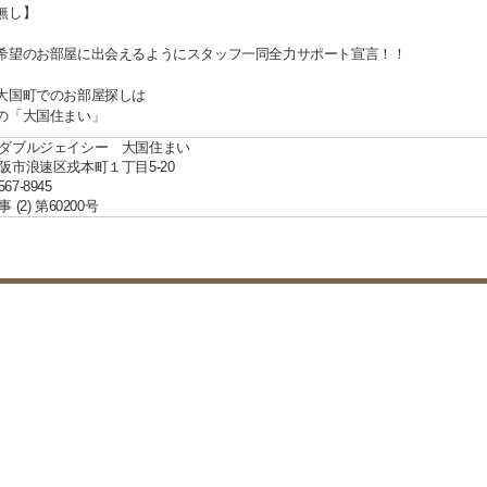
無し】
希望のお部屋に出会えるようにスタッフ一同全力サポート宣言！！
大国町でのお部屋探しは
の「大国住まい」
ダブルジェイシー 大国住まい
阪市浪速区戎本町１丁目5-20
567-8945
(2) 第60200号