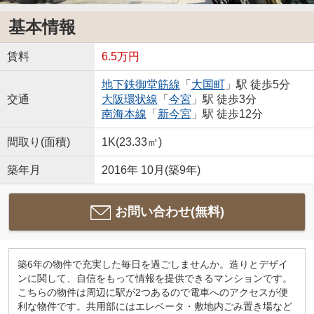
基本情報
賃料
6.5万円
地下鉄御堂筋線
「
大国町
」駅 徒歩5分
交通
大阪環状線
「
今宮
」駅 徒歩3分
南海本線
「
新今宮
」駅 徒歩12分
間取り(面積)
1K(23.33㎡)
築年月
2016年 10月(築9年)
お問い合わせ(無料)
築6年の物件で充実した毎日を過ごしませんか。造りとデザイ
ンに関して、自信をもって情報を提供できるマンションです。
こちらの物件は周辺に駅が2つあるので電車へのアクセスが便
利な物件です。共用部にはエレベータ・敷地内ごみ置き場など