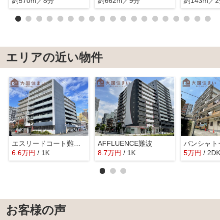
約570m／8分
約662m／9分
約143m／
エリアの近い物件
エスリードコート難波ウエスト
AFFLUENCE難波
バンシャト
6.6
万
円
/ 1K
8.7
万
円
/ 1K
5
万
円
/ 2D
お客様の声