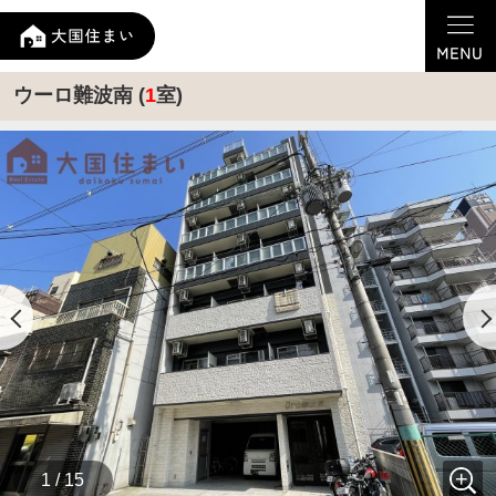
ウーロ難波南 (
1
室)
1 / 15