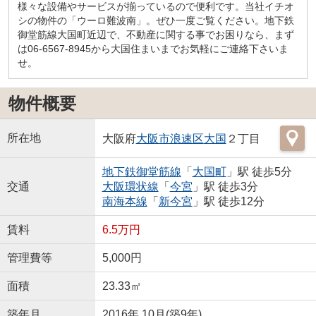
様々な設備やサービスが揃っているので便利です。当社イチオ
シの物件の「ウーロ難波南」。ぜひ一度ご覧ください。地下鉄
御堂筋線大国町近辺で、不動産に関する事でお困りなら、まず
は06-6567-8945から大国住まいまでお気軽にご連絡下さいま
せ。
物件概要
所在地
大阪府
大阪市浪速区
大国
２丁目
地下鉄御堂筋線
「
大国町
」駅 徒歩5分
交通
大阪環状線
「
今宮
」駅 徒歩3分
南海本線
「
新今宮
」駅 徒歩12分
賃料
6.5万円
管理費等
5,000円
面積
23.33㎡
築年月
2016年 10月(築9年)