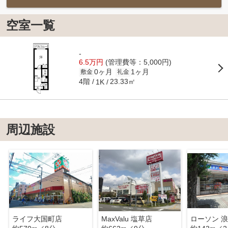
空室一覧
-
6.5万円
(管理費等：5,000円)
0ヶ月
1ヶ月
敷金
礼金
4階
23.33㎡
1K
周辺施設
ライフ大国町店
MaxValu 塩草店