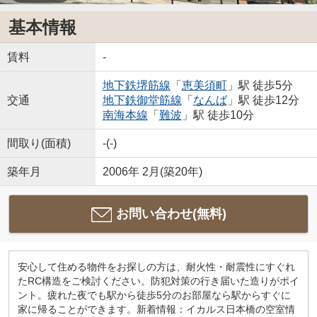
基本情報
賃料
-
地下鉄堺筋線
「
恵美須町
」駅 徒歩5分
交通
地下鉄御堂筋線
「
なんば
」駅 徒歩12分
南海本線
「
難波
」駅 徒歩10分
間取り(面積)
-(-)
築年月
2006年 2月(築20年)
お問い合わせ(無料)
安心して住める物件をお探しの方は、耐火性・耐震性にすぐれ
たRC構造をご検討ください。防犯対策の行き届いた造りがポイ
ント。疲れた夜でも駅から徒歩5分のお部屋なら駅からすぐに
家に帰ることができます。新着情報：イカルス日本橋の空室情