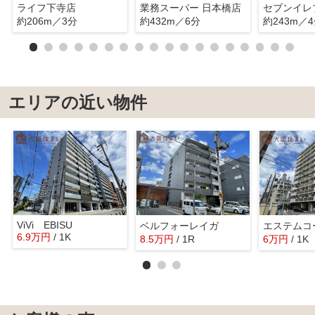
ライフ下寺店
業務スーパー 日本橋店
約206m／3分
約432m／6分
約243m／
エリアの近い物件
ViVi EBISU
ベルフォーレイガ
6.9
万
円
/ 1K
8.5
万
円
/ 1R
6
万
円
/ 1K