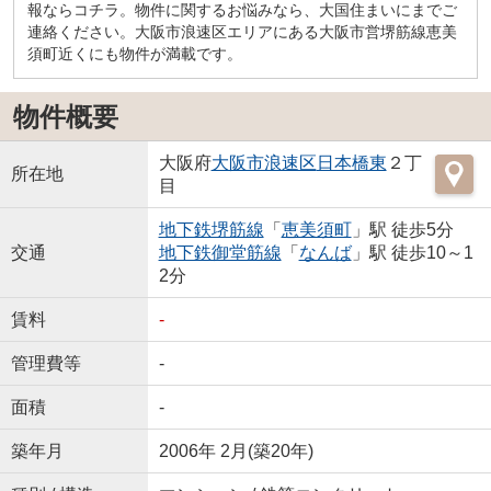
報ならコチラ。物件に関するお悩みなら、大国住まいにまでご
連絡ください。大阪市浪速区エリアにある大阪市営堺筋線恵美
須町近くにも物件が満載です。
物件概要
大阪府
大阪市浪速区
日本橋東
２丁
所在地
目
地下鉄堺筋線
「
恵美須町
」駅 徒歩5分
交通
地下鉄御堂筋線
「
なんば
」駅 徒歩10～1
2分
賃料
-
管理費等
-
面積
-
築年月
2006年 2月(築20年)