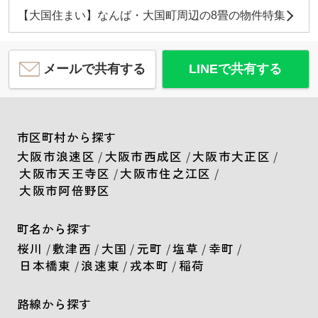
【大国住まい】なんば・大国町周辺の8畳の物件特集
メールで共有する
LINEで共有する
市区町村から探す
大阪市浪速区
/
大阪市西成区
/
大阪市大正区
/
大阪市天王寺区
/
大阪市住之江区
/
大阪市阿倍野区
町名から探す
桜川
/
敷津西
/
大国
/
元町
/
塩草
/
幸町
/
日本橋東
/
浪速東
/
戎本町
/
稲荷
路線から探す