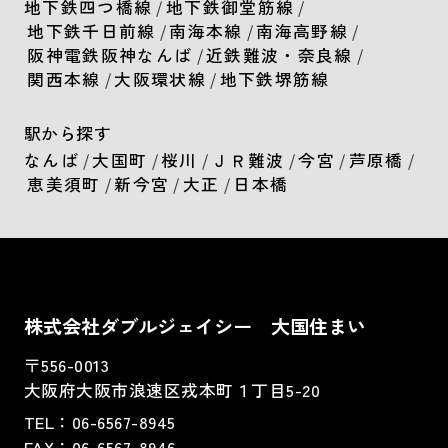
地下鉄四つ橋線
/
地下鉄御堂筋線
/
地下鉄千日前線
/
南海本線
/
南海高野線
/
阪神電鉄阪神なんば
/
近鉄難波・奈良線
/
関西本線
/
大阪環状線
/
地下鉄堺筋線
駅から探す
なんば
/
大国町
/
桜川
/
ＪＲ難波
/
今宮
/
芦原橋
/
恵美須町
/
新今宮
/
大正
/
日本橋
株式会社ダブルジェイシー 大国住まい
〒556-0013
大阪府大阪市浪速区戎本町１丁目5-20
TEL：
06-6567-8945
FAX：06-6567-8946