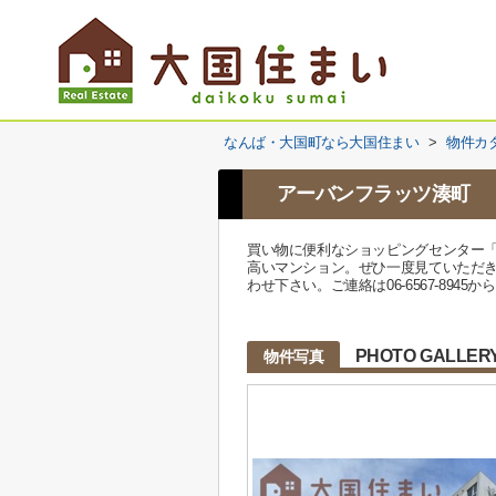
なんば・大国町なら大国住まい
>
物件カ
アーバンフラッツ湊町
買い物に便利なショッピングセンター「
高いマンション。ぜひ一度見ていただきた
わせ下さい。ご連絡は06-6567-89
PHOTO GALLER
物件写真