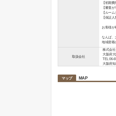
【初期費
【審査が
【ルーム
【保証人
お客様が
なんば、
地域密着
株式会社
大阪府大
取扱会社
TEL:06-6
大阪府知事 
MAP
マップ