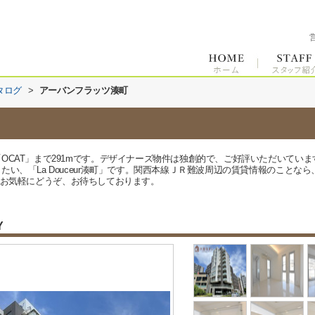
タログ
>
アーバンフラッツ湊町
OCAT」まで291mです。デザイナーズ物件は独創的で、ご好評いただいてい
い、「La Douceur湊町」です。関西本線ＪＲ難波周辺の賃貸情報のことな
45からお気軽にどうぞ、お待ちしております。
Y