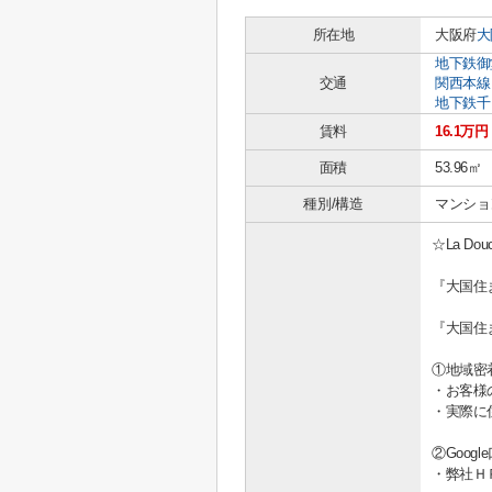
所在地
大阪府
大
地下鉄御
交通
関西本線
地下鉄千
賃料
16.1万円
面積
53.96㎡
種別/構造
マンショ
☆La Do
『大国住
『大国住
①地域密
・お客様
・実際に
②Goo
・弊社Ｈ