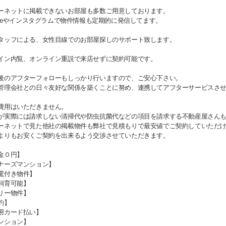
ーネットに掲載できないお部屋も多数ご用意しております。
Tubeやインスタグラムで物件情報も定期的に発信してます。
タッフによる、女性目線でのお部屋探しのサポート致します。
イン内覧、オンライン重説で来店せずに契約可能です。
後のアフターフォローもしっかり行いますので、ご安心下さい。
管理会社との日々友好な関係を築くことに努め、連携してアフターサービスさ
費用はいただきません。
が実際には請求しない清掃代や防虫抗菌代などの項目を請求する不動産屋さん
ーネットで見た他社の掲載物件も弊社で見積もりで最安値でご契約していただ
よりもお安くご契約を出来るよう交渉させていただきます。
金０円】
ナーズマンション】
電付き物件】
飼育可能】
リー物件】
約】
用カード払い】
ンション】