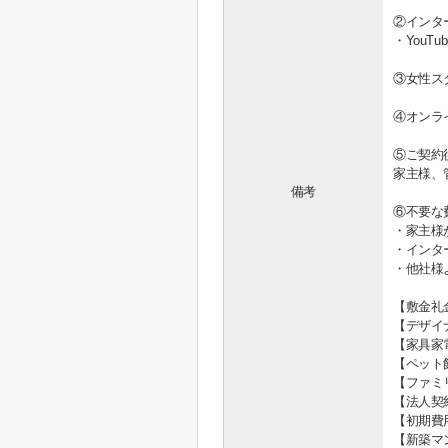
②インタ
・You
③女性ス
④オンラ
⑤ご契約
家主様、
備考
⑥不要な
・家主様
・インタ
・他社様
【敷金礼
【デザイ
【家具家
【ペット
【ファミ
【法人契
【初期費
【新築マ