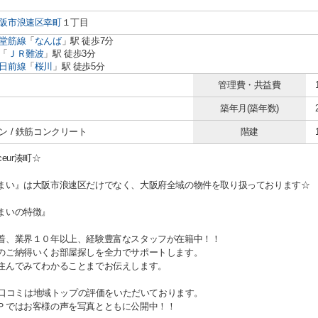
阪市浪速区
幸町
１丁目
堂筋線
「
なんば
」駅 徒歩7分
「
ＪＲ難波
」駅 徒歩3分
日前線
「
桜川
」駅 徒歩5分
管理費・共益費
築年月(築年数)
ン / 鉄筋コンクリート
階建
uceur湊町☆
まい』は大阪市浪速区だけでなく、大阪府全域の物件を取り扱っております☆
まいの特徴』
着、業界１０年以上、経験豊富なスタッフが在籍中！！
のご納得いくお部屋探しを全力でサポートします。
住んでみてわかることまでお伝えします。
gle口コミは地域トップの評価をいただいております。
Ｐではお客様の声を写真とともに公開中！！