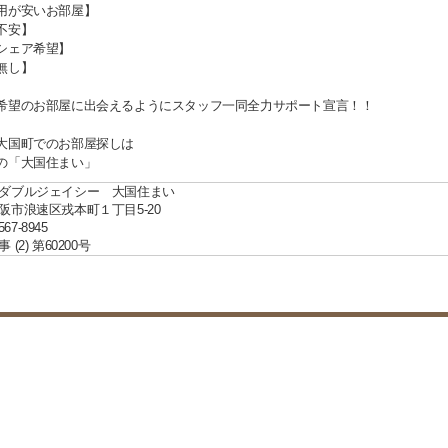
用が安いお部屋】
不安】
シェア希望】
無し】
希望のお部屋に出会えるようにスタッフ一同全力サポート宣言！！
大国町でのお部屋探しは
の「大国住まい」
ダブルジェイシー 大国住まい
阪市浪速区戎本町１丁目5-20
567-8945
(2) 第60200号