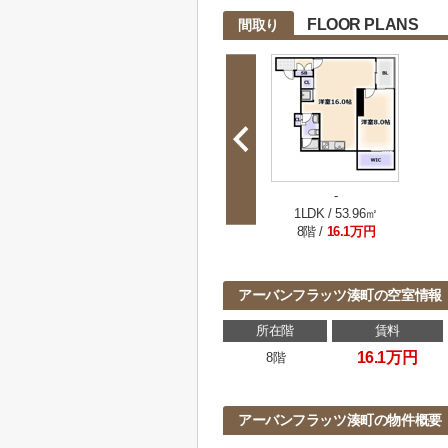
FLOOR PLANS
間取り
-
1LDK / 53.96㎡
8階 /
16.1万円
アーバンフラッツ湊町の空室情報
所在階
賃料
16.1万円
8階
アーバンフラッツ湊町の物件概要