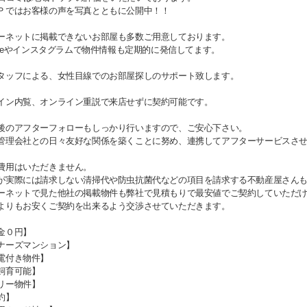
Ｐではお客様の声を写真とともに公開中！！
ーネットに掲載できないお部屋も多数ご用意しております。
Tubeやインスタグラムで物件情報も定期的に発信してます。
タッフによる、女性目線でのお部屋探しのサポート致します。
イン内覧、オンライン重説で来店せずに契約可能です。
後のアフターフォローもしっかり行いますので、ご安心下さい。
管理会社との日々友好な関係を築くことに努め、連携してアフターサービスさ
費用はいただきません。
が実際には請求しない清掃代や防虫抗菌代などの項目を請求する不動産屋さん
ーネットで見た他社の掲載物件も弊社で見積もりで最安値でご契約していただ
よりもお安くご契約を出来るよう交渉させていただきます。
金０円】
ナーズマンション】
電付き物件】
飼育可能】
リー物件】
約】