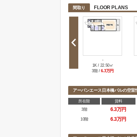
FLOOR PLANS
間取り
-
1K / 22.50㎡
3階 /
6.3万円
アーバンエース日本橋パルの空室
所在階
賃料
6.3万円
3階
6.3万円
10階