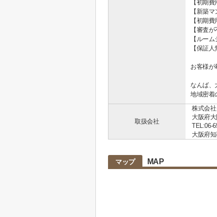
【初期費
【新築マ
【初期費
【審査が
【ルーム
【保証人
お客様が
なんば、
地域密着
株式会社
大阪府大
取扱会社
TEL:06-6
大阪府知事 
MAP
マップ