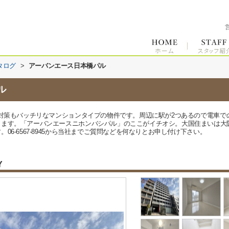
タログ
>
アーバンエース日本橋パル
ル
犯対策もバッチリなマンションタイプの物件です。周辺に駅が2つあるので電車
ります。「アーバンエースニホンバシパル」のここがイチオシ。大国住まいは大
6-6567-8945から当社までご質問などを何なりとお申し付け下さい。
Y