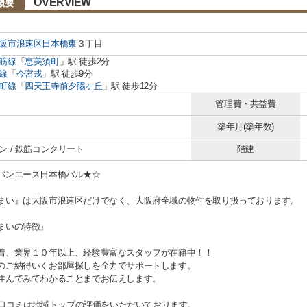
OVERVIEW
概要
阪市浪速区
日本橋東
３丁目
筋線
「
恵美須町
」駅 徒歩2分
線
「
今宮戎
」駅 徒歩9分
町線
「
四天王寺前夕陽ヶ丘
」駅 徒歩12分
管理費・共益費
築年月(築年数)
ン / 鉄筋コンクリート
階建
バンエース日本橋パル★☆
まい』は大阪市浪速区だけでなく、大阪府全域の物件を取り扱っております。
まいの特徴』
着、業界１０年以上、経験豊富なスタッフが在籍中！！
のご納得いくお部屋探しを全力でサポートします。
住んでみてわかることまでお伝えします。
gle口コミは地域トップの評価をいただいております。