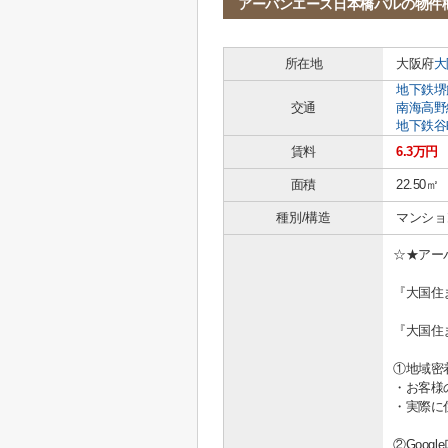
アーバンエース日本橋パルの物件
所在地
大阪府
大
地下鉄堺
交通
南海高野
地下鉄谷
賃料
6.3万円
面積
22.50㎡
種別/構造
マンショ
☆★アー
『大国住
『大国住
①地域密
・お客様
・実際に
②Goo