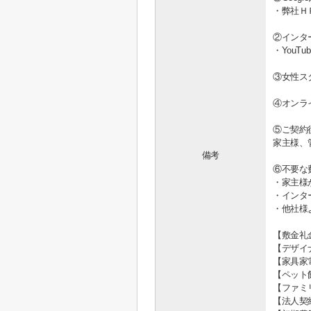
・弊社Ｈ
②インタ
・You
③女性ス
④オンラ
⑤ご契約
家主様、
備考
⑥不要な
・家主様
・インタ
・他社様
【敷金礼
【デザイ
【家具家
【ペット
【ファミ
【法人契