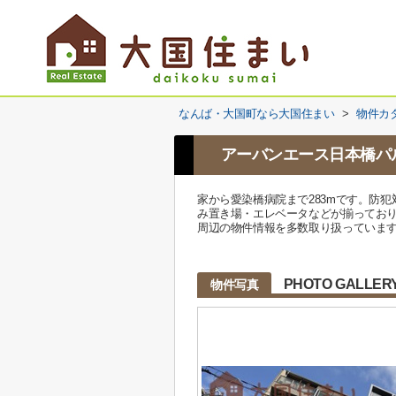
なんば・大国町なら大国住まい
>
物件カ
アーバンエース日本橋パ
家から愛染橋病院まで283mです。防
み置き場・エレベータなどが揃ってお
周辺の物件情報を多数取り扱っています。0
PHOTO GALLER
物件写真