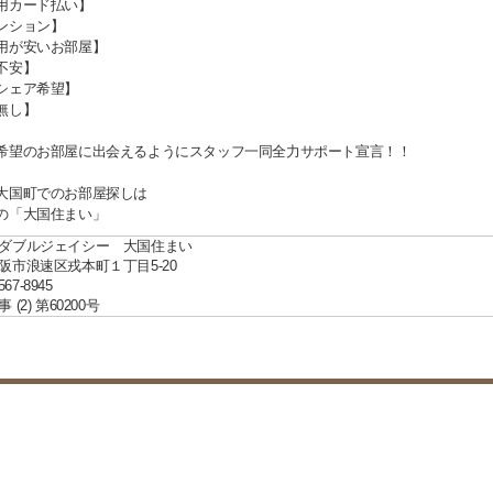
用カード払い】
ンション】
用が安いお部屋】
不安】
シェア希望】
無し】
希望のお部屋に出会えるようにスタッフ一同全力サポート宣言！！
大国町でのお部屋探しは
の「大国住まい」
ダブルジェイシー 大国住まい
阪市浪速区戎本町１丁目5-20
567-8945
(2) 第60200号