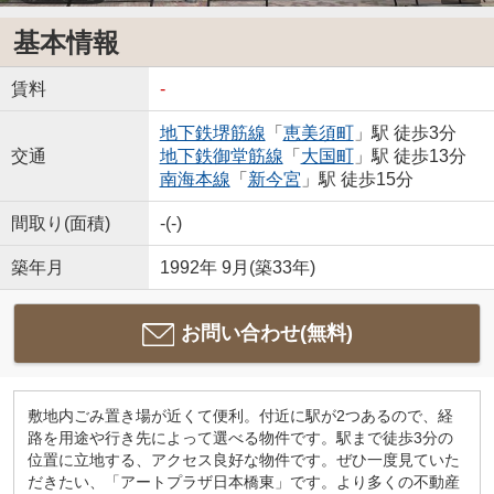
基本情報
賃料
-
地下鉄堺筋線
「
恵美須町
」駅 徒歩3分
交通
地下鉄御堂筋線
「
大国町
」駅 徒歩13分
南海本線
「
新今宮
」駅 徒歩15分
間取り(面積)
-(-)
築年月
1992年 9月(築33年)
お問い合わせ(無料)
敷地内ごみ置き場が近くて便利。付近に駅が2つあるので、経
路を用途や行き先によって選べる物件です。駅まで徒歩3分の
位置に立地する、アクセス良好な物件です。ぜひ一度見ていた
だきたい、「アートプラザ日本橋東」です。より多くの不動産