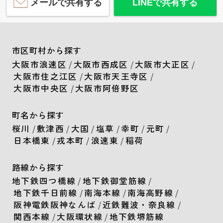
メールで共有する
LINEで共有する
市区町村から探す
大阪市浪速区
/
大阪市西成区
/
大阪市大正区
/
大阪市住之江区
/
大阪市天王寺区
/
大阪市中央区
/
大阪市阿倍野区
町名から探す
桜川
/
敷津西
/
大国
/
塩草
/
幸町
/
元町
/
日本橋東
/
戎本町
/
浪速東
/
稲荷
路線から探す
地下鉄四つ橋線
/
地下鉄御堂筋線
/
地下鉄千日前線
/
南海本線
/
南海高野線
/
阪神電鉄阪神なんば
/
近鉄難波・奈良線
/
関西本線
/
大阪環状線
/
地下鉄堺筋線