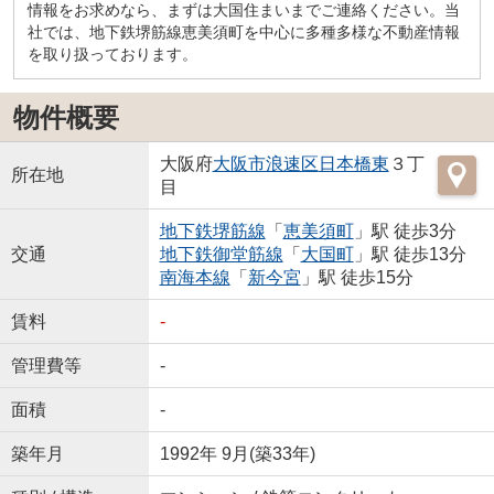
情報をお求めなら、まずは大国住まいまでご連絡ください。当
社では、地下鉄堺筋線恵美須町を中心に多種多様な不動産情報
を取り扱っております。
物件概要
大阪府
大阪市浪速区
日本橋東
３丁
所在地
目
地下鉄堺筋線
「
恵美須町
」駅 徒歩3分
交通
地下鉄御堂筋線
「
大国町
」駅 徒歩13分
南海本線
「
新今宮
」駅 徒歩15分
賃料
-
管理費等
-
面積
-
築年月
1992年 9月(築33年)