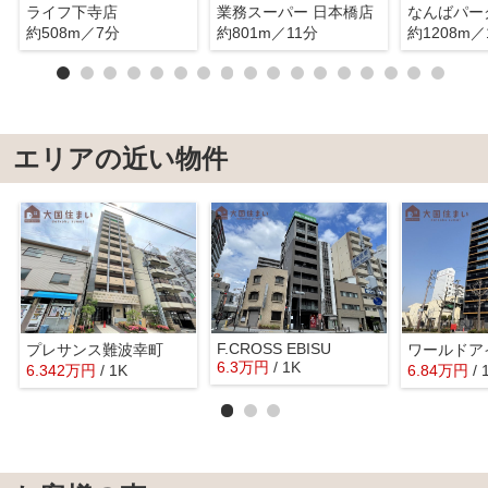
ライフ下寺店
業務スーパー 日本橋店
約508m／7分
約801m／11分
約1208m／
エリアの近い物件
F.CROSS EBISU
プレサンス難波幸町
6.3
万
円
/ 1K
6.342
万
円
/ 1K
6.84
万
円
/ 