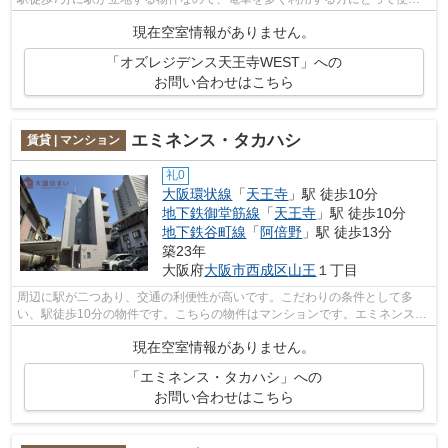
です。重たいゴミの持ち運びがしやすく...
現在空室情報がありません。
「オズレジデンス天王寺WEST」への
お問い合わせはこちら
エミネンス・タカハシ
賃貸 | マンション
礼0
大阪環状線
「
天王寺
」駅 徒歩10分
地下鉄御堂筋線
「
天王寺
」駅 徒歩10分
地下鉄谷町線
「
阿倍野
」駅 徒歩13分
築23年
大阪府
大阪市西成区
山王
１丁目
周辺に駅が二つあり、交通の利便性が高いです。こだわりの条件として多
い、駅徒歩10分の物件です。こちらの物件はマンションです。エミネンスタ
カハシの詳しい情報。より多くの不動産...
現在空室情報がありません。
「エミネンス・タカハシ」への
お問い合わせはこちら