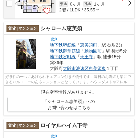
0ヶ月
1ヶ月
敷金
礼金
2階 / 1LDK / 35.55㎡
シャローム恵美須
賃貸 | マンション
敷0
地下鉄堺筋線
「
恵美須町
」駅 徒歩2分
地下鉄御堂筋線
「
動物園前
」駅 徒歩5分
地下鉄谷町線
「
天王寺
」駅 徒歩15分
築36年
大阪府
大阪市浪速区
恵美須東
１丁目
好条件の一つにあげられるエアコン付きの物件です。毎日のお洗濯も楽にで
きるバルコニーのあるマンションとなっています。ハウスダストやアレルギ
ーに弱い方にも嬉しいフローリングの...
現在空室情報がありません。
「シャローム恵美須」への
お問い合わせはこちら
ロイヤルハイム下寺
賃貸 | マンション
敷0