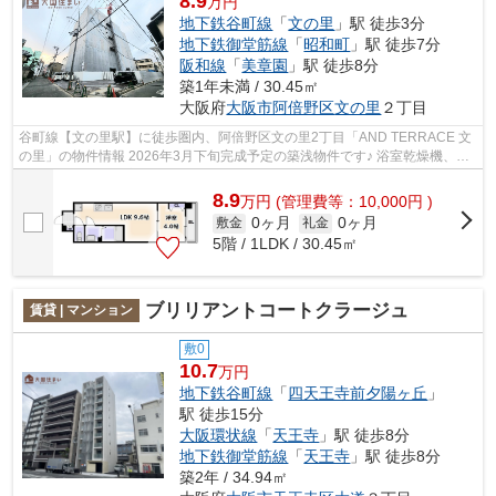
8.9
万円
地下鉄谷町線
「
文の里
」駅 徒歩3分
地下鉄御堂筋線
「
昭和町
」駅 徒歩7分
阪和線
「
美章園
」駅 徒歩8分
築1年未満 / 30.45㎡
大阪府
大阪市阿倍野区
文の里
２丁目
谷町線【文の里駅】に徒歩圏内、阿倍野区文の里2丁目「AND TERRACE 文
の里」の物件情報 2026年3月下旬完成予定の築浅物件です♪ 浴室乾燥機、シ
ステムキッチン、宅配ボックス、インタ...
8.9
万
円
(管理費等：10,000円 )
0ヶ月
0ヶ月
敷金
礼金
5階 / 1LDK / 30.45㎡
ブリリアントコートクラージュ
賃貸 | マンション
敷0
10.7
万円
地下鉄谷町線
「
四天王寺前夕陽ヶ丘
」
駅 徒歩15分
大阪環状線
「
天王寺
」駅 徒歩8分
地下鉄御堂筋線
「
天王寺
」駅 徒歩8分
築2年 / 34.94㎡