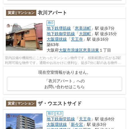
衣川アパート
賃貸 | マンション
敷0
地下鉄堺筋線
「
恵美須町
」駅 徒歩7分
地下鉄御堂筋線
「
大国町
」駅 徒歩15分
大阪環状線
「
天王寺
」駅 徒歩16分
築63年
大阪府
大阪市浪速区
恵美須東
１丁目
室内設備や機能性にこだわったマンション物件です。移動範囲が広がる2駅
利用可能な物件です。通勤やお出かけに便利な、徒歩7分に駅のある物件で
す。新着情報：衣川アパートの空室情報...
現在空室情報がありません。
「衣川アパート」への
お問い合わせはこちら
ザ・ウエストサイド
賃貸 | マンション
敷0
礼0
地下鉄御堂筋線
「
天王寺
」駅 徒歩8分
大阪環状線
「
新今宮
」駅 徒歩3分