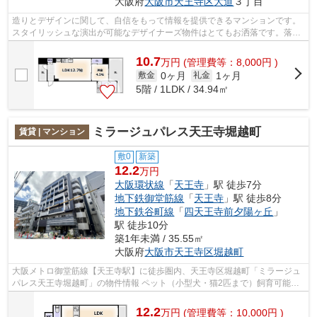
大阪府
大阪市天王寺区
大道
３丁目
造りとデザインに関して、自信をもって情報を提供できるマンションです。
スタイリッシュな演出が可能なデザイナーズ物件はとてもお洒落です。落ち
着きのある空間が広がっている、2024...
10.7
万
円
(管理費等：8,000円 )
0ヶ月
1ヶ月
敷金
礼金
5階 / 1LDK / 34.94㎡
ミラージュパレス天王寺堀越町
賃貸 | マンション
敷0
新築
12.2
万円
大阪環状線
「
天王寺
」駅 徒歩7分
地下鉄御堂筋線
「
天王寺
」駅 徒歩8分
地下鉄谷町線
「
四天王寺前夕陽ヶ丘
」
駅 徒歩10分
築1年未満 / 35.55㎡
大阪府
大阪市天王寺区
堀越町
大阪メトロ御堂筋線【天王寺駅】に徒歩圏内、天王寺区堀越町「ミラージュ
パレス天王寺堀越町」の物件情報 ペット（小型犬・猫2匹まで）飼育可能な
新築物件♪駅にも近くてアクセス良好♪...
12.2
万
円
(管理費等：10,000円 )