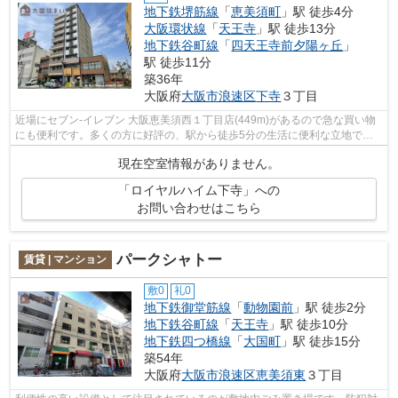
地下鉄堺筋線
「
恵美須町
」駅 徒歩4分
大阪環状線
「
天王寺
」駅 徒歩13分
地下鉄谷町線
「
四天王寺前夕陽ヶ丘
」
駅 徒歩11分
築36年
大阪府
大阪市浪速区
下寺
３丁目
近場にセブン‐イレブン 大阪恵美須西１丁目店(449m)があるので急な買い物
にも便利です。多くの方に好評の、駅から徒歩5分の生活に便利な立地で
す。景色や日当たりにこだわったお部屋探...
現在空室情報がありません。
「ロイヤルハイム下寺」への
お問い合わせはこちら
パークシャトー
賃貸 | マンション
敷0
礼0
地下鉄御堂筋線
「
動物園前
」駅 徒歩2分
地下鉄谷町線
「
天王寺
」駅 徒歩10分
地下鉄四つ橋線
「
大国町
」駅 徒歩15分
築54年
大阪府
大阪市浪速区
恵美須東
３丁目