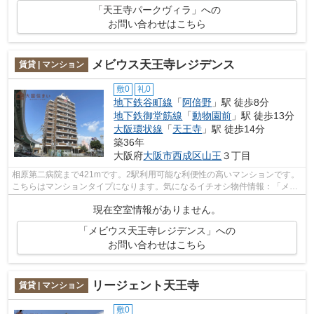
「天王寺パークヴィラ」への
お問い合わせはこちら
メビウス天王寺レジデンス
賃貸 | マンション
敷0
礼0
地下鉄谷町線
「
阿倍野
」駅 徒歩8分
地下鉄御堂筋線
「
動物園前
」駅 徒歩13分
大阪環状線
「
天王寺
」駅 徒歩14分
築36年
大阪府
大阪市西成区
山王
３丁目
相原第二病院まで421mです。2駅利用可能な利便性の高いマンションです。
こちらはマンションタイプになります。気になるイチオシ物件情報：「メビ
ウス天王寺レジデンス」。こだわりたい...
現在空室情報がありません。
「メビウス天王寺レジデンス」への
お問い合わせはこちら
リージェント天王寺
賃貸 | マンション
敷0