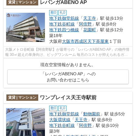
レバンガABENO AP
賃貸 | マンション
敷0
礼0
地下鉄御堂筋線
「
天王寺
」駅 徒歩13分
地下鉄谷町線
「
阿倍野
」駅 徒歩8分
地下鉄四つ橋線
「
花園町
」駅 徒歩12分
築18年
大阪府
大阪市西成区
天下茶屋東
１丁目
大阪メトロ谷町線【阿倍野駅】が最寄りの「レバンガABENO AP」の物件情
報 30㎡超えの単身向け、ビッグワンルーム 毎月のコストが抑えられるガス
代いらずのオール電化、敷金返金０円で...
現在空室情報がありません。
「レバンガABENO AP」への
お問い合わせはこちら
ワンプレイス天王寺駅前
賃貸 | マンション
敷0
礼0
地下鉄御堂筋線
「
動物園前
」駅 徒歩5分
大阪環状線
「
天王寺
」駅 徒歩8分
地下鉄谷町線
「
阿倍野
」駅 徒歩10分
築3年