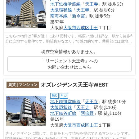
地下鉄御堂筋線
「
天王寺
」駅 徒歩6分
大阪環状線
「
天王寺
」駅 徒歩6分
南海本線
「
新今宮
」駅 徒歩5分
築32年
大阪府
大阪市西成区
山王
１丁目
こちらの物件は2駅が近くにあり便利です。幅広い層に好評な、駅から徒歩6
分に立地する物件です。眺望良好なエリアで魅力的です。共用部には敷地内
ごみ置き場・エレベータなどが備わっ...
現在空室情報がありません。
「リージェント天王寺」への
お問い合わせはこちら
オズレジデンス天王寺WEST
賃貸 | マンション
敷0
礼0
地下鉄御堂筋線
「
天王寺
」駅 徒歩10分
大阪環状線
「
天王寺
」駅 徒歩10分
地下鉄谷町線
「
阿倍野
」駅 徒歩10分
築19年
大阪府
大阪市西成区
山王
１丁目
造りとデザインに関して、自信をもって情報を提供できるマンションです。
駅徒歩7分に駅が立地する物件なので、電車を多く利用する方にとって便利