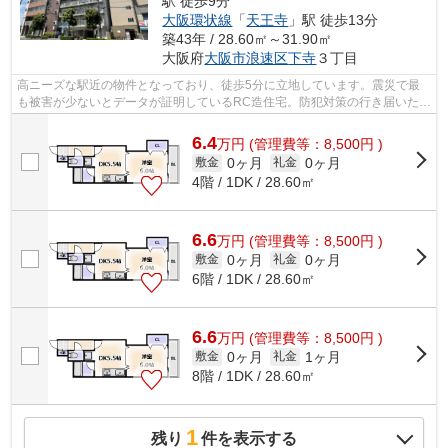
駅 徒歩9分
大阪環状線
「
天王寺
」駅 徒歩13分
築43年 / 28.60㎡～31.90㎡
大阪府
大阪市浪速区
下寺
３丁目
高ニーズな駅近の物件となっており、徒歩5分に立地しています。震災で最
も被害が少ないとデータが証明しているRC造住宅。防犯対策の行き届いた造
りがポイント。「リゾート天王寺」のこ...
6.4
万
円
(管理費等：8,500円 )
0ヶ月
0ヶ月
敷金
礼金
4階 / 1DK / 28.60㎡
6.6
万
円
(管理費等：8,500円 )
0ヶ月
0ヶ月
敷金
礼金
6階 / 1DK / 28.60㎡
6.6
万
円
(管理費等：8,500円 )
0ヶ月
1ヶ月
敷金
礼金
8階 / 1DK / 28.60㎡
1
残り
件を表示する