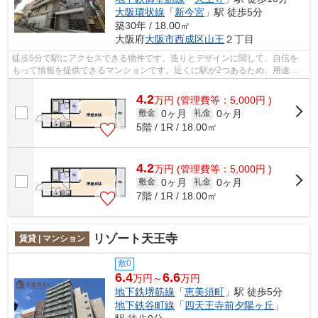
大阪環状線
「
新今宮
」駅 徒歩5分
築30年 / 18.00㎡
大阪府
大阪市西成区
山王
２丁目
徒歩5分で駅にアクセスできる物件です。造りとデザインに関して、自信を
もって情報を提供できるマンションです。近くに駅が2つあるため、用途や
行き先に応じて駅を選べる物件です。こ...
4.2
万
円
(管理費等：5,000円 )
0ヶ月
0ヶ月
敷金
礼金
5階 / 1R / 18.00㎡
4.2
万
円
(管理費等：5,000円 )
0ヶ月
0ヶ月
敷金
礼金
7階 / 1R / 18.00㎡
リゾート天王寺
賃貸 | マンション
敷0
6.4
6.6
万円～
万円
地下鉄堺筋線
「
恵美須町
」駅 徒歩5分
地下鉄谷町線
「
四天王寺前夕陽ヶ丘
」