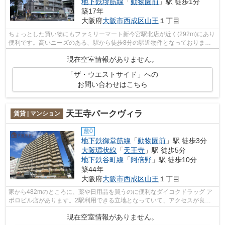
地下鉄堺筋線
「
動物園前
」駅 徒歩1分
築17年
大阪府
大阪市西成区
山王
１丁目
ちょっとした買い物にもファミリーマート新今宮駅北店が近く(292m)にあり
便利です。高いニーズのある、駅から徒歩8分の駅近物件となっておりま
す。快適な室内で高ニーズの平成20年築の...
現在空室情報がありません。
「ザ・ウエストサイド」への
お問い合わせはこちら
天王寺パークヴィラ
賃貸 | マンション
敷0
地下鉄御堂筋線
「
動物園前
」駅 徒歩3分
大阪環状線
「
天王寺
」駅 徒歩5分
地下鉄谷町線
「
阿倍野
」駅 徒歩10分
築44年
大阪府
大阪市西成区
山王
１丁目
家から482mのところに、薬や日用品を買うのに便利なダイコクドラッグ ア
ポロビル店があります。2駅利用できる立地となっていて、アクセスが良い
です。徒歩3分で駅にアクセス可能な、魅...
現在空室情報がありません。