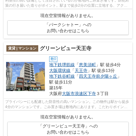
利便性の高い設備として注目されているのが敷地内ごみ置き場です。防犯対
策の行き届いた造りがポイント。駅まで徒歩2分の位置に立地する、アクセ
ス良好な物件です。当社イチオシの物件...
現在空室情報がありません。
「パークシャトー」への
お問い合わせはこちら
グリーンビュー天王寺
賃貸 | マンション
敷0
地下鉄堺筋線
「
恵美須町
」駅 徒歩4分
大阪環状線
「
天王寺
」駅 徒歩13分
地下鉄谷町線
「
四天王寺前夕陽ヶ丘
」
駅 徒歩11分
築15年
大阪府
大阪市浪速区
下寺
３丁目
プライバシーにも配慮した防音性の高いマンション。この物件は駅から徒歩
4分のマンションです。ごみ置き場は敷地内にあります。こだわりポイント
満載のグリーンビュー天王寺。地下鉄堺...
現在空室情報がありません。
「グリーンビュー天王寺」への
お問い合わせはこちら