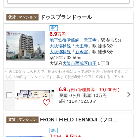
ドゥスプランドゥール
賃貸 | マンション
敷0
6.9
万円
地下鉄御堂筋線
「
天王寺
」駅 徒歩5分
大阪環状線
「
天王寺
」駅 徒歩5分
大阪環状線
「
新今宮
」駅 徒歩3分
築18年 / 32.50㎡
大阪府
大阪市西成区
山王
１丁目
付近に駅が2つあるので、用途や行き先によって経路を選べる物件です。こ
ちらの物件はマンションです。駅まで徒歩5分の位置に立地する、アクセス
良好な物件です。多くの方からご好評頂...
6.9
万
円
(管理費等：10,000円 )
0ヶ月
10万円
敷金
礼金
6階 / 1DK / 32.50㎡
FRONT FIELD TENNOJI（フロントフィールドテンノウジ）
賃貸 | マンション
敷0
7
8.5
万円～
万円