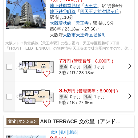
地下鉄御堂筋線
「
天王寺
」駅 徒歩5分
地下鉄谷町線
「
四天王寺前夕陽ヶ丘
」
駅 徒歩10分
大阪環状線
「
天王寺
」駅 徒歩5分
築8年 / 23.18㎡～27.66㎡
大阪府
大阪市天王寺区
堀越町
大阪メトロ御堂筋線【天王寺駅】に徒歩圏内、天王寺区堀越町６丁目
「FRONT FIELD TENNOJI」の物件情報 天王寺まで徒歩圏内ですので、休日
にはショッピングや映画を楽しめる好立地♪ ペ...
7
万
円
(管理費等：8,000円 )
0ヶ月
1ヶ月
敷金
礼金
3階 / 1R / 23.18㎡
8.5
万
円
(管理費等：8,000円 )
0ヶ月
1ヶ月
敷金
礼金
9階 / 1K / 27.66㎡
AND TERRACE 文の里（アンドテラスフミノサト）
賃貸 | マンション
敷0
礼0
新築