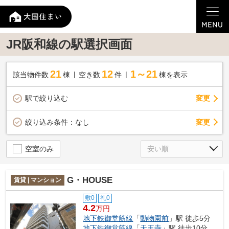
JR阪和線の駅選択画面
21
12
1～21
該当物件数
棟
空き数
件
棟を表示
駅で絞り込む
変更
変更
絞り込み条件：
なし
空室のみ
G・HOUSE
賃貸 | マンション
敷0
礼0
4.2
万円
地下鉄御堂筋線
「
動物園前
」駅 徒歩5分
地下鉄御堂筋線
「
天王寺
」駅 徒歩10分