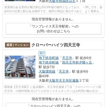
大阪府
大阪市西成区
山王
１丁目
清潔感のある室内が魅力的な2023年築の物件となっており、一押しです。徒
歩5分の位置に駅がある物件です。物件の周辺に駅が2つあり、よく電車を利
用する方にピッタリです。共用部には...
現在空室情報がありません。
「ワンプレイス天王寺駅前」への
お問い合わせはこちら
クローバーハイツ四天王寺
賃貸 | マンション
敷0
地下鉄谷町線
「
天王寺
」駅 徒歩6分
地下鉄谷町線
「
四天王寺前夕陽ヶ丘
」
駅 徒歩7分
大阪環状線
「
天王寺
」駅 徒歩9分
築43年
大阪府
大阪市天王寺区
逢阪
２丁目
環状線【天王寺駅】に徒歩圏内、天王寺区逢坂 2丁目「クローバーハイツ四
天王寺」の物件情報 3口グリル付きシステムキッチンはお料理の幅が広がり
ます♪ 天王寺はもちろん難波にも行き...
現在空室情報がありません。
「クローバーハイツ四天王寺」への