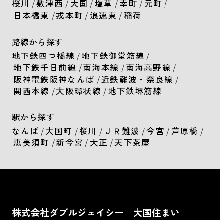
桜川
/
敷津西
/
大国
/
塩草
/
幸町
/
元町
/
日本橋東
/
戎本町
/
浪速東
/
稲荷
路線から探す
地下鉄四つ橋線
/
地下鉄御堂筋線
/
地下鉄千日前線
/
南海本線
/
南海高野線
/
阪神電鉄阪神なんば
/
近鉄難波・奈良線
/
関西本線
/
大阪環状線
/
地下鉄堺筋線
駅から探す
なんば
/
大国町
/
桜川
/
ＪＲ難波
/
今宮
/
芦原橋
/
恵美須町
/
新今宮
/
大正
/
天下茶屋
株式会社ダブルジェイシー 大国住まい