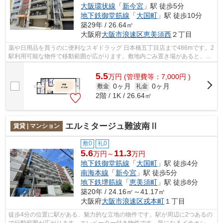
大阪環状線
「
新今宮
」駅 徒歩5分
地下鉄御堂筋線
「
大国町
」駅 徒歩10分
築29年 / 26.64㎡
大阪府
大阪市浪速区
恵美須西
２丁目
薬や日用品を買うのに便利なスギドラッグ 日本橋五丁目店まで486mです。2
駅利用可能な物件で移動範囲が広がります。敷地内ごみ置き場があると、ゴ
ミ捨てが楽になります。新着情報：エ...
5.5
万
円
(管理費等：7,000円 )
0ヶ月
0ヶ月
敷金
礼金
2階 / 1K / 26.64㎡
エルミタージュ難波南Ⅱ
賃貸 | マンション
敷0
礼0
5.6
11.3
万円～
万円
地下鉄御堂筋線
「
大国町
」駅 徒歩4分
南海本線
「
新今宮
」駅 徒歩5分
地下鉄堺筋線
「
恵美須町
」駅 徒歩8分
築20年 / 24.16㎡～41.17㎡
大阪府
大阪市浪速区
戎本町
１丁目
徒歩4分の位置に駅がある、魅力的な立地の物件です。駅が周辺に2つあるの
で行動範囲が広がります。エレベーター付き物件です。気になるイチオシ物