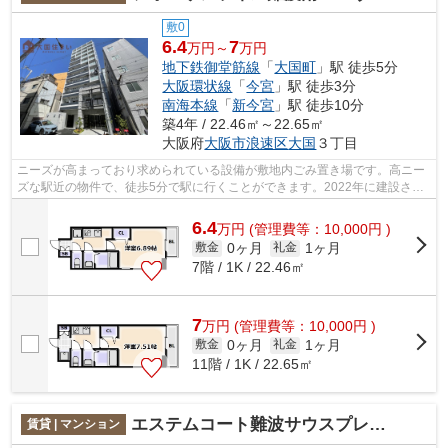
敷0
6.4
7
万円～
万円
地下鉄御堂筋線
「
大国町
」駅 徒歩5分
大阪環状線
「
今宮
」駅 徒歩3分
南海本線
「
新今宮
」駅 徒歩10分
築4年 / 22.46㎡～22.65㎡
大阪府
大阪市浪速区
大国
３丁目
ニーズが高まっており求められている設備が敷地内ごみ置き場です。高ニー
ズな駅近の物件で、徒歩5分で駅に行くことができます。2022年に建設され
た物件です。多くの方からご好評頂いて...
6.4
万
円
(管理費等：10,000円 )
0ヶ月
1ヶ月
敷金
礼金
7階 / 1K / 22.46㎡
7
万
円
(管理費等：10,000円 )
0ヶ月
1ヶ月
敷金
礼金
11階 / 1K / 22.65㎡
エステムコート難波サウスプレイスⅥラグジー
賃貸 | マンション