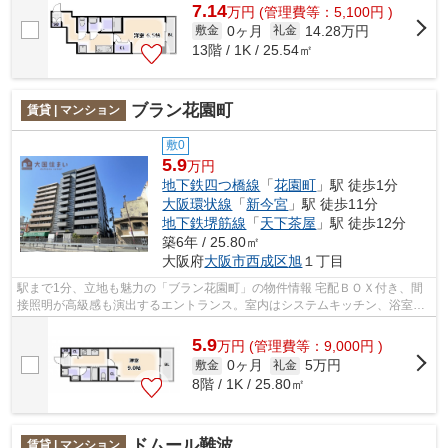
7.14
万
円
(管理費等：5,100円 )
0ヶ月
14.28万円
敷金
礼金
13階 / 1K / 25.54㎡
ブラン花園町
賃貸 | マンション
敷0
5.9
万円
地下鉄四つ橋線
「
花園町
」駅 徒歩1分
大阪環状線
「
新今宮
」駅 徒歩11分
地下鉄堺筋線
「
天下茶屋
」駅 徒歩12分
築6年 / 25.80㎡
大阪府
大阪市西成区
旭
１丁目
駅まで1分、立地も魅力の「ブラン花園町」の物件情報 宅配ＢＯＸ付き、間
接照明が高級感も演出するエントランス。室内はシステムキッチン、浴室乾
燥機、一人暮らしに人気の条件「イン...
5.9
万
円
(管理費等：9,000円 )
0ヶ月
5万円
敷金
礼金
8階 / 1K / 25.80㎡
ドムール難波
賃貸 | マンション