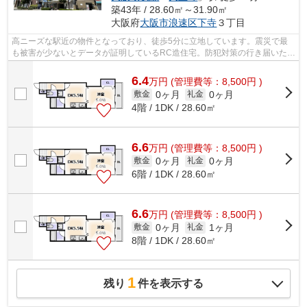
築43年 / 28.60㎡～31.90㎡
大阪府
大阪市浪速区
下寺
３丁目
高ニーズな駅近の物件となっており、徒歩5分に立地しています。震災で最
も被害が少ないとデータが証明しているRC造住宅。防犯対策の行き届いた造
りがポイント。「リゾート天王寺」のこ...
6.4
万
円
(管理費等：8,500円 )
0ヶ月
0ヶ月
敷金
礼金
4階 / 1DK / 28.60㎡
6.6
万
円
(管理費等：8,500円 )
0ヶ月
0ヶ月
敷金
礼金
6階 / 1DK / 28.60㎡
6.6
万
円
(管理費等：8,500円 )
0ヶ月
1ヶ月
敷金
礼金
8階 / 1DK / 28.60㎡
1
残り
件を表示する