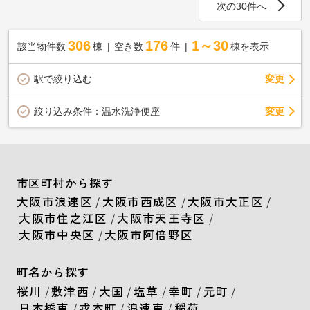
次の30件へ
306
176
1～30
該当物件数
棟
空き数
件
棟を表示
駅で絞り込む
変更
変更
絞り込み条件：
温水洗浄便座
市区町村から探す
大阪市浪速区
/
大阪市西成区
/
大阪市大正区
/
大阪市住之江区
/
大阪市天王寺区
/
大阪市中央区
/
大阪市阿倍野区
町名から探す
桜川
/
敷津西
/
大国
/
塩草
/
幸町
/
元町
/
日本橋東
/
戎本町
/
浪速東
/
稲荷