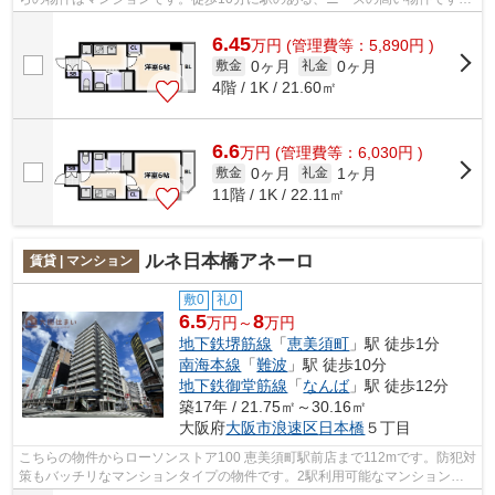
共用部には敷地内ごみ置き場・エレベー...
6.45
万
円
(管理費等：5,890円 )
0ヶ月
0ヶ月
敷金
礼金
4階 / 1K / 21.60㎡
6.6
万
円
(管理費等：6,030円 )
0ヶ月
1ヶ月
敷金
礼金
11階 / 1K / 22.11㎡
ルネ日本橋アネーロ
賃貸 | マンション
敷0
礼0
6.5
8
万円～
万円
地下鉄堺筋線
「
恵美須町
」駅 徒歩1分
南海本線
「
難波
」駅 徒歩10分
地下鉄御堂筋線
「
なんば
」駅 徒歩12分
築17年 / 21.75㎡～30.16㎡
大阪府
大阪市浪速区
日本橋
５丁目
こちらの物件からローソンストア100 恵美須町駅前店まで112mです。防犯対
策もバッチリなマンションタイプの物件です。2駅利用可能なマンションな