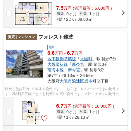
7.5
万
円
(管理費等：5,000円 )
0ヶ月
1ヶ月
敷金
礼金
7階 / 2DK / 38.00㎡
フォレスト難波
賃貸 | マンション
敷0
6.6
6.7
万円～
万円
地下鉄御堂筋線
「
大国町
」駅 徒歩7分
大阪環状線
「
新今宮
」駅 徒歩3分
南海本線
「
新今宮
」駅 徒歩3分
築7年 / 26.13㎡～26.56㎡
大阪府
大阪市浪速区
戎本町
２丁目
駅から徒歩7分に立地する物件です。こちらはエレベーター付きの物件で
す。2駅利用可能でとても利便性の高い物件です。当社イチオシの物件の
「フォレスト難波 (FOREST NANBA)」。ぜひ...
6.7
万
円
(管理費等：10,000円 )
0ヶ月
1ヶ月
敷金
礼金
7階 / 1K / 26.13㎡