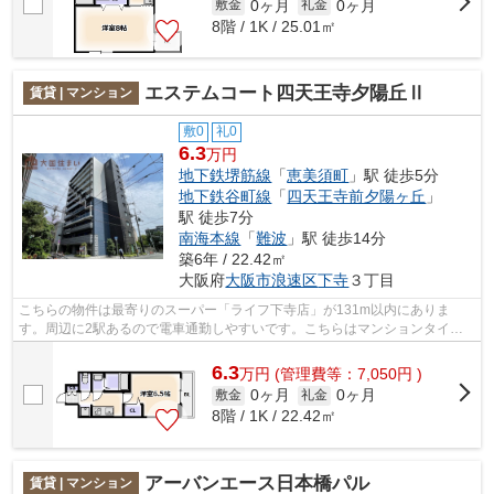
0ヶ月
0ヶ月
敷金
礼金
8階 / 1K / 25.01㎡
エステムコート四天王寺夕陽丘Ⅱ
賃貸 | マンション
敷0
礼0
6.3
万円
地下鉄堺筋線
「
恵美須町
」駅 徒歩5分
地下鉄谷町線
「
四天王寺前夕陽ヶ丘
」
駅 徒歩7分
南海本線
「
難波
」駅 徒歩14分
築6年 / 22.42㎡
大阪府
大阪市浪速区
下寺
３丁目
こちらの物件は最寄りのスーパー「ライフ下寺店」が131m以内にありま
す。周辺に2駅あるので電車通勤しやすいです。こちらはマンションタイプ
になります。共用部には敷地内ごみ置き場・...
6.3
万
円
(管理費等：7,050円 )
0ヶ月
0ヶ月
敷金
礼金
8階 / 1K / 22.42㎡
アーバンエース日本橋パル
賃貸 | マンション