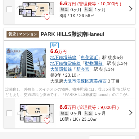
6.6
万
円
(管理費等：10,000円 )
0ヶ月
1ヶ月
敷金
礼金
8階 / 1K / 26.56㎡
PARK HILLS難波南Haneul
賃貸 | マンション
敷0
6.6
万円
地下鉄堺筋線
「
恵美須町
」駅 徒歩5分
地下鉄御堂筋線
「
動物園前
」駅 徒歩3分
大阪環状線
「
新今宮
」駅 徒歩3分
築9年 / 23.10㎡
大阪府
大阪市浪速区
恵美須西
３丁目
設備良し・外観良しのイチオシの物件。物件周辺には、徒歩5分圏内に駅な
どもあり、交通環境も快適です。「PARKHILLS難波南haneul」のここがイ
チオシ。大阪市営堺筋線恵美須町周辺にあ...
6.6
万
円
(管理費等：9,000円 )
0ヶ月
1ヶ月
敷金
礼金
10階 / 1K / 23.10㎡