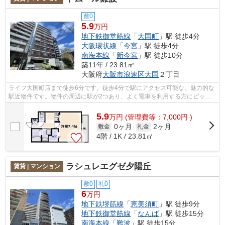
敷0
5.9
万円
地下鉄御堂筋線
「
大国町
」駅 徒歩4分
大阪環状線
「
今宮
」駅 徒歩4分
南海本線
「
新今宮
」駅 徒歩10分
築11年 / 23.81㎡
大阪府
大阪市浪速区
大国
２丁目
ライフ大国町店まで徒歩6分です。徒歩4分で駅にアクセス可能な、魅力的な
駅近物件です。物件の周辺に駅が2つあり、よく電車を利用する方にピッタ
リです。共用部にはエレベータ・敷地内...
5.9
万
円
(管理費等：7,000円 )
0ヶ月
2ヶ月
敷金
礼金
4階 / 1K / 23.81㎡
ラシュレエグゼ夕陽丘
賃貸 | マンション
敷0
礼0
6
万円
地下鉄堺筋線
「
恵美須町
」駅 徒歩9分
地下鉄御堂筋線
「
なんば
」駅 徒歩15分
南海本線
「
難波
」駅 徒歩15分