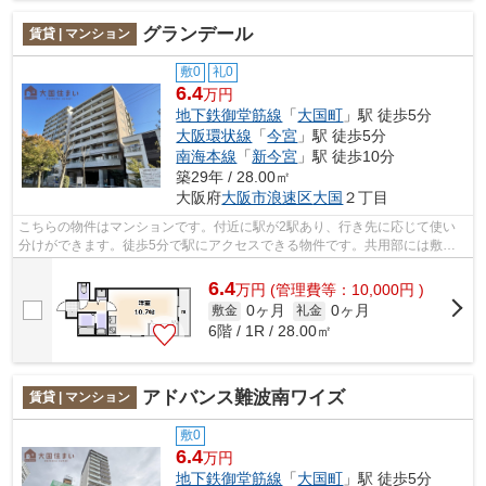
グランデール
賃貸 | マンション
敷0
礼0
6.4
万円
地下鉄御堂筋線
「
大国町
」駅 徒歩5分
大阪環状線
「
今宮
」駅 徒歩5分
南海本線
「
新今宮
」駅 徒歩10分
築29年 / 28.00㎡
大阪府
大阪市浪速区
大国
２丁目
こちらの物件はマンションです。付近に駅が2駅あり、行き先に応じて使い
分けができます。徒歩5分で駅にアクセスできる物件です。共用部には敷地
内ごみ置き場・エレベータなどが揃って...
6.4
万
円
(管理費等：10,000円 )
0ヶ月
0ヶ月
敷金
礼金
6階 / 1R / 28.00㎡
アドバンス難波南ワイズ
賃貸 | マンション
敷0
6.4
万円
地下鉄御堂筋線
「
大国町
」駅 徒歩5分