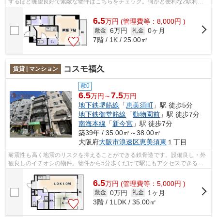
するほど眺望良好で素敵な物件はこちらをチェック。何かと便利な2駅利用
可能な物件。内装もきれいな一押しの築...
6.5
万
円
(管理費等：8,000円 )
6万円
0ヶ月
敷金
礼金
7階 / 1K / 25.00㎡
コスモ福久
賃貸 | マンション
敷0
6.5
7.5
万円～
万円
地下鉄堺筋線
「
恵美須町
」駅 徒歩5分
地下鉄御堂筋線
「
動物園前
」駅 徒歩7分
南海本線
「
新今宮
」駅 徒歩7分
築39年 / 35.00㎡～38.00㎡
大阪府
大阪市浪速区
恵美須東
１丁目
耐震性も高く地震のリスクを抑えることができる鉄骨造です。設備良し・外
観良しのイチオシの物件。物件から5分歩くだけで駅にもアクセスできる。
快適な周辺環境。『コスモ福久』の詳し...
6.5
万
円
(管理費等：5,000円 )
0万円
1ヶ月
敷金
礼金
3階 / 1LDK / 35.00㎡