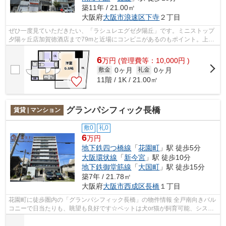
築11年 / 21.00㎡
大阪府
大阪市浪速区
下寺
２丁目
ぜひ一度見ていただきたい、「ラシュレエグゼ夕陽丘」です。ミニストップ
夕陽ヶ丘店加賀徳酒店まで79mと近場にコンビニがあるのもポイント。上層
階には欠かせないエレベータ付きの物件...
6
万
円
(管理費等：10,000円 )
0ヶ月
0ヶ月
敷金
礼金
11階 / 1K / 21.00㎡
グランパシフィック長橋
賃貸 | マンション
敷0
礼0
6
万円
地下鉄四つ橋線
「
花園町
」駅 徒歩5分
大阪環状線
「
新今宮
」駅 徒歩10分
地下鉄御堂筋線
「
大国町
」駅 徒歩15分
築7年 / 21.78㎡
大阪府
大阪市西成区
長橋
１丁目
花園町に徒歩圏内の「グランパシフィック長橋」の物件情報 全戸南向きバル
コニーで日当たりも、眺望も良好です☆ペットは犬or猫が飼育可能、システ
ムキッチン、エアコン完備☆ 宅配ＢＯ...