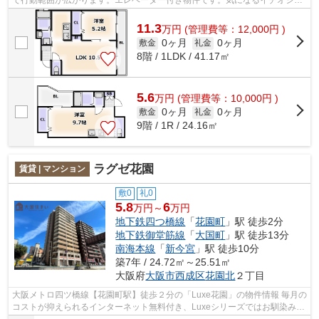
件情報：「エルミタージュ難波南Ⅱ」。...
11.3
万
円
(管理費等：12,000円 )
0ヶ月
0ヶ月
敷金
礼金
8階 / 1LDK / 41.17㎡
5.6
万
円
(管理費等：10,000円 )
0ヶ月
0ヶ月
敷金
礼金
9階 / 1R / 24.16㎡
ラグゼ花園
賃貸 | マンション
敷0
礼0
5.8
6
万円～
万円
地下鉄四つ橋線
「
花園町
」駅 徒歩2分
地下鉄御堂筋線
「
大国町
」駅 徒歩13分
南海本線
「
新今宮
」駅 徒歩10分
築7年 / 24.72㎡～25.51㎡
大阪府
大阪市西成区
花園北
２丁目
大阪メトロ四ツ橋線【花園町駅】徒歩２分の「Luxe花園」の物件情報 毎月の
コストが抑えられるインターネット無料付き、Luxeシリーズではお馴染みの