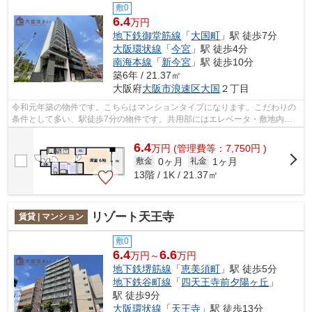
敷0
6.4
万円
地下鉄御堂筋線
「
大国町
」駅 徒歩7分
大阪環状線
「
今宮
」駅 徒歩4分
南海本線
「
新今宮
」駅 徒歩10分
築6年 / 21.37㎡
大阪府
大阪市浪速区
大国
２丁目
令和元年築の物件です。こちらはマンションタイプになります。こだわりの
条件として多い、駅徒歩7分の物件です。共用部にはエレベータ・敷地内ご
み置き場などが揃っており、とても充実...
6.4
万
円
(管理費等：7,750円 )
0ヶ月
1ヶ月
敷金
礼金
13階 / 1K / 21.37㎡
リゾート天王寺
賃貸 | マンション
敷0
6.4
6.6
万円～
万円
地下鉄堺筋線
「
恵美須町
」駅 徒歩5分
地下鉄谷町線
「
四天王寺前夕陽ヶ丘
」
駅 徒歩9分
大阪環状線
「
天王寺
」駅 徒歩13分