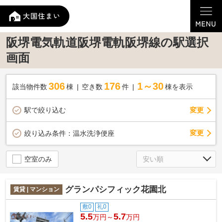
阪堺電気軌道阪堺電軌阪堺線の駅選択
画面
306
176
1～30
該当物件数
棟
空き数
件
棟を表示
駅で絞り込む
変更
変更
絞り込み条件：
温水洗浄便座
空室のみ
グランパシフィック花園北
賃貸 | マンション
敷0
礼0
5.5
5.7
万円～
万円