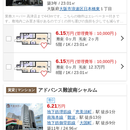
築3年 / 23.01㎡
大阪府
大阪市浪速区
日本橋東
１丁目
業務スーパー 高津店まで443mです。こちらの物件はエレベーター付きで
す。敷地内ごみ置き場があるのでゴミの持ち運びの負担を少しでも減らすこ
とができます。「ファーストフィオーレ難...
6.15
万
円
(管理費等：10,000円 )
0ヶ月
2ヶ月
敷金
礼金
5階 / 1K / 23.01㎡
6.15
万
円
(管理費等：10,000円 )
0ヶ月
12.3万円
敷金
礼金
8階 / 1K / 23.01㎡
アドバンス難波南シャルム
賃貸 | マンション
敷0
6.21
万円
地下鉄堺筋線
「
恵美須町
」駅 徒歩1分
南海本線
「
難波
」駅 徒歩13分
地下鉄御堂筋線
「
大国町
」駅 徒歩9分
築11年 / 24.96㎡