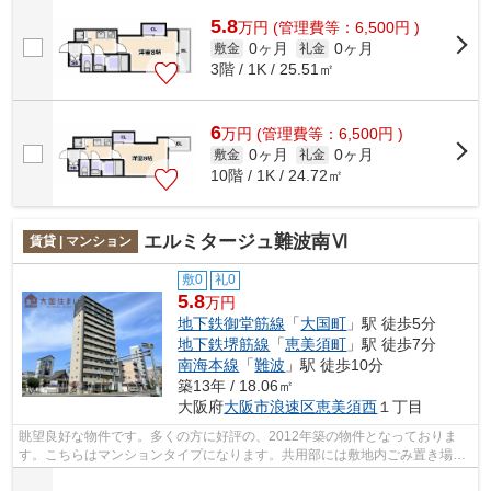
オシャレシーリングファン付き♪ 難波...
5.8
万
円
(管理費等：6,500円 )
0ヶ月
0ヶ月
敷金
礼金
3階 / 1K / 25.51㎡
6
万
円
(管理費等：6,500円 )
0ヶ月
0ヶ月
敷金
礼金
10階 / 1K / 24.72㎡
エルミタージュ難波南Ⅵ
賃貸 | マンション
敷0
礼0
5.8
万円
地下鉄御堂筋線
「
大国町
」駅 徒歩5分
地下鉄堺筋線
「
恵美須町
」駅 徒歩7分
南海本線
「
難波
」駅 徒歩10分
築13年 / 18.06㎡
大阪府
大阪市浪速区
恵美須西
１丁目
眺望良好な物件です。多くの方に好評の、2012年築の物件となっておりま
す。こちらはマンションタイプになります。共用部には敷地内ごみ置き場・
エレベータなどが揃っております。エル...