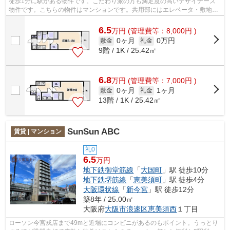
徒歩1分に駅がある物件です。こだわり派の方も満足度の高いデザイナーズ
物件です。こちらの物件はマンションです。共用部にはエレベータ・敷地内
ごみ置き場などが揃っており、とても充...
6.5
万
円
(管理費等：8,000円 )
0ヶ月
0万円
敷金
礼金
9階 / 1K / 25.42㎡
6.8
万
円
(管理費等：7,000円 )
0ヶ月
1ヶ月
敷金
礼金
13階 / 1K / 25.42㎡
SunSun ABC
賃貸 | マンション
礼0
6.5
万円
地下鉄御堂筋線
「
大国町
」駅 徒歩10分
地下鉄堺筋線
「
恵美須町
」駅 徒歩4分
大阪環状線
「
新今宮
」駅 徒歩12分
築8年 / 25.00㎡
大阪府
大阪市浪速区
恵美須西
１丁目
ローソン今宮戎店まで49mと近場にコンビニがあるのもポイント。うっとり