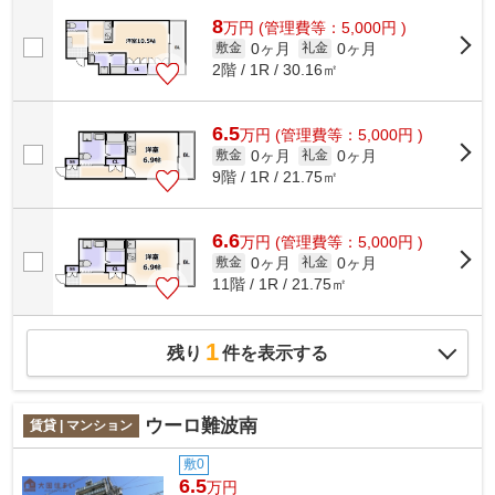
ので行動範囲も広がります。共用部には...
8
万
円
(管理費等：5,000円 )
0ヶ月
0ヶ月
敷金
礼金
2階 / 1R / 30.16㎡
6.5
万
円
(管理費等：5,000円 )
0ヶ月
0ヶ月
敷金
礼金
9階 / 1R / 21.75㎡
6.6
万
円
(管理費等：5,000円 )
0ヶ月
0ヶ月
敷金
礼金
11階 / 1R / 21.75㎡
1
残り
件を表示する
ウーロ難波南
賃貸 | マンション
敷0
6.5
万円