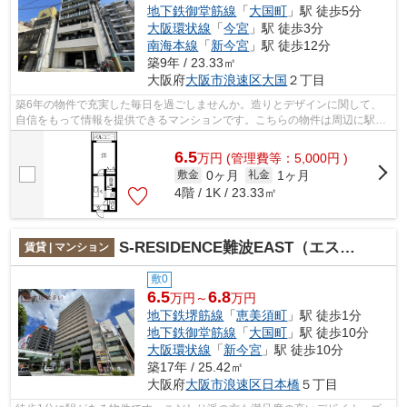
地下鉄御堂筋線
「
大国町
」駅 徒歩5分
大阪環状線
「
今宮
」駅 徒歩3分
南海本線
「
新今宮
」駅 徒歩12分
築9年 / 23.33㎡
大阪府
大阪市浪速区
大国
２丁目
築6年の物件で充実した毎日を過ごしませんか。造りとデザインに関して、
自信をもって情報を提供できるマンションです。こちらの物件は周辺に駅が
2つあるので電車へのアクセスが便利な...
6.5
万
円
(管理費等：5,000円 )
0ヶ月
1ヶ月
敷金
礼金
4階 / 1K / 23.33㎡
S-RESIDENCE難波EAST（エスレジデンス難波イースト）
賃貸 | マンション
敷0
6.5
6.8
万円～
万円
地下鉄堺筋線
「
恵美須町
」駅 徒歩1分
地下鉄御堂筋線
「
大国町
」駅 徒歩10分
大阪環状線
「
新今宮
」駅 徒歩10分
築17年 / 25.42㎡
大阪府
大阪市浪速区
日本橋
５丁目