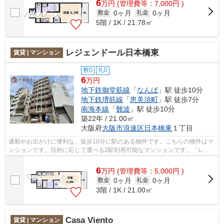
6
万
円
(管理費等：7,000円 )
0ヶ月
0ヶ月
敷金
礼金
5階 / 1K / 21.78㎡
レジェンドール日本橋東
賃貸 | マンション
敷0
礼0
6
万円
地下鉄御堂筋線
「
なんば
」駅 徒歩10分
地下鉄堺筋線
「
恵美須町
」駅 徒歩7分
南海本線
「
難波
」駅 徒歩10分
築22年 / 21.00㎡
大阪府
大阪市浪速区
日本橋東
１丁目
通勤やお出かけに便利な、徒歩10分に駅のある物件です。こちらの物件はマ
ンションです。目的に応じて選べる2駅利用可能なマンションです。「レジ
ェンドール日本橋東」の物件情報をお探...
6
万
円
(管理費等：5,000円 )
0ヶ月
0ヶ月
敷金
礼金
3階 / 1K / 21.00㎡
Casa Viento
賃貸 | マンション