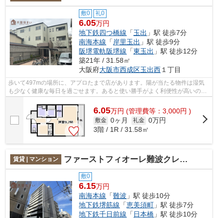
敷0
礼0
6.05
万円
地下鉄四つ橋線
「
玉出
」駅 徒歩7分
南海本線
「
岸里玉出
」駅 徒歩9分
阪堺電軌阪堺線
「
東玉出
」駅 徒歩12分
築21年 / 31.58㎡
大阪府
大阪市西成区
玉出西
１丁目
歩いて497mの場所に、アプロたまで店があります。陽が当たる物件は湿気
も少なく健康な毎日を過ごせます。あると使い勝手がよく利便性が高いのが
敷地内ごみ置き場です。こだわりポイン...
6.05
万
円
(管理費等：3,000円 )
0ヶ月
0万円
敷金
礼金
3階 / 1R / 31.58㎡
ファーストフィオーレ難波クレシア
賃貸 | マンション
敷0
6.15
万円
南海本線
「
難波
」駅 徒歩10分
地下鉄堺筋線
「
恵美須町
」駅 徒歩7分
地下鉄千日前線
「
日本橋
」駅 徒歩10分