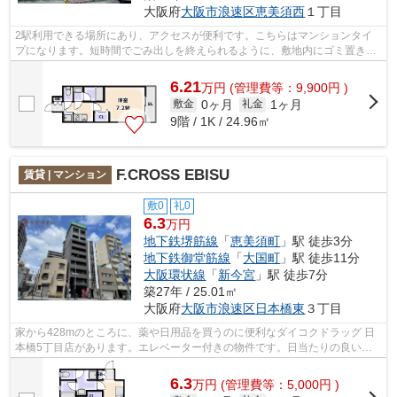
大阪府
大阪市浪速区
恵美須西
１丁目
2駅利用できる場所にあり、アクセスが便利です。こちらはマンションタイ
プになります。短時間でごみ出しを終えられるように、敷地内にゴミ置き場
をつけております。「アドバンス難波南...
6.21
万
円
(管理費等：9,900円 )
0ヶ月
1ヶ月
敷金
礼金
9階 / 1K / 24.96㎡
F.CROSS EBISU
賃貸 | マンション
敷0
礼0
6.3
万円
地下鉄堺筋線
「
恵美須町
」駅 徒歩3分
地下鉄御堂筋線
「
大国町
」駅 徒歩11分
大阪環状線
「
新今宮
」駅 徒歩7分
築27年 / 25.01㎡
大阪府
大阪市浪速区
日本橋東
３丁目
家から428mのところに、薬や日用品を買うのに便利なダイコクドラッグ 日
本橋5丁目店があります。エレベーター付きの物件です。日当たりの良いマ
ンションです。「F.CROSS EBISU」の物件...
6.3
万
円
(管理費等：5,000円 )