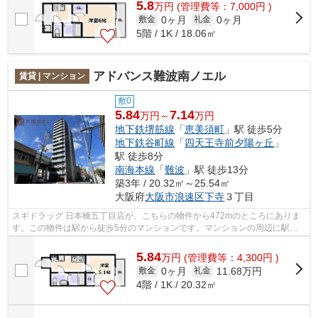
5.8
万
円
(管理費等：7,000円 )
0ヶ月
0ヶ月
敷金
礼金
5階 / 1K / 18.06㎡
アドバンス難波南ノエル
賃貸 | マンション
敷0
5.84
7.14
万円～
万円
地下鉄堺筋線
「
恵美須町
」駅 徒歩5分
地下鉄谷町線
「
四天王寺前夕陽ヶ丘
」
駅 徒歩8分
南海本線
「
難波
」駅 徒歩13分
築3年 / 20.32㎡～25.54㎡
大阪府
大阪市浪速区
下寺
３丁目
スギドラッグ 日本橋五丁目店が、こちらの物件から472mのところにありま
す。この物件は駅から徒歩5分のマンションです。マンションの周辺に駅が2
つあり、よく電車を利用する方にピッタ...
5.84
万
円
(管理費等：4,300円 )
0ヶ月
11.68万円
敷金
礼金
4階 / 1K / 20.32㎡