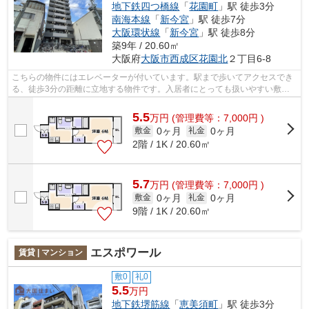
地下鉄四つ橋線
「
花園町
」駅 徒歩3分
南海本線
「
新今宮
」駅 徒歩7分
大阪環状線
「
新今宮
」駅 徒歩8分
築9年 / 20.60㎡
大阪府
大阪市西成区
花園北
２丁目6-8
こちらの物件にはエレベーターが付いています。駅まで歩いてアクセスでき
る、徒歩3分の距離に立地する物件です。入居者にとっても扱いやすい敷地
内ごみ置き場がついています。気になる...
5.5
万
円
(管理費等：7,000円 )
0ヶ月
0ヶ月
敷金
礼金
2階 / 1K / 20.60㎡
5.7
万
円
(管理費等：7,000円 )
0ヶ月
0ヶ月
敷金
礼金
9階 / 1K / 20.60㎡
エスポワール
賃貸 | マンション
敷0
礼0
5.5
万円
地下鉄堺筋線
「
恵美須町
」駅 徒歩3分