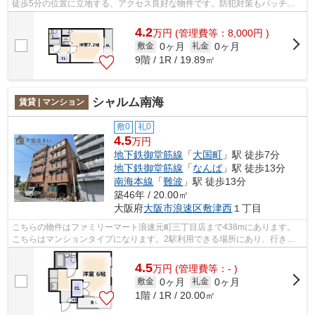
徒歩5分の位置に立地する、アクセス良好な物件です。防犯対策もバッチリ
なマンションタイプの物件です。共用部...
4.2
万
円
(管理費等：8,000円 )
0ヶ月
0ヶ月
敷金
礼金
9階 / 1R / 19.89㎡
シャルム南海
賃貸 | マンション
敷0
礼0
4.5
万円
地下鉄御堂筋線
「
大国町
」駅 徒歩7分
地下鉄御堂筋線
「
なんば
」駅 徒歩13分
南海本線
「
難波
」駅 徒歩13分
築46年 / 20.00㎡
大阪府
大阪市浪速区
敷津西
１丁目
こちらの物件はファミリーマート浪速元町三丁目店まで438mにあります。
こちらはマンションタイプになります。2駅利用できる場所にあり、行き先
に合わせて使い分けができます。「シャル...
4.5
万
円
(管理費等：- )
0ヶ月
0ヶ月
敷金
礼金
1階 / 1R / 20.00㎡