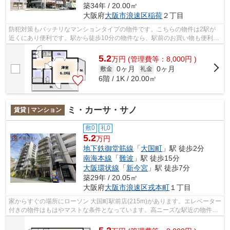
築34年 / 20.00㎡
大阪府
大阪市浪速区
稲荷
２丁目
防犯対策もバッチリなマンションタイプの物件です。こちらの物件は2駅が
近くにあり便利です。駅から徒歩10分の物件なら、駅前のお買い物も便利で
す。共用部にはエレベータ・敷地内ごみ...
5.2
万
円
(管理費等：8,000円 )
0ヶ月
0ヶ月
敷金
礼金
6階 / 1K / 20.00㎡
ミ・カーサ・サノ
賃貸 | マンション
敷0
礼0
5.2
万円
地下鉄御堂筋線
「
大国町
」駅 徒歩2分
南海本線
「
難波
」駅 徒歩15分
大阪環状線
「
新今宮
」駅 徒歩7分
築29年 / 20.05㎡
大阪府
大阪市浪速区
戎本町
１丁目
家からすぐの場所にローソン 大国町駅前店(215m)があります。エレベーター
付きの物件はもはやマストな条件となっています。高ニーズな駅近の物件と
なっており、徒歩1分に立地していま...