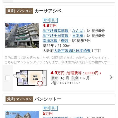
カーサアシベ
賃貸 | マンション
敷0
礼0
4.9
万円
地下鉄御堂筋線
「
なんば
」駅 徒歩9分
地下鉄千日前線
「
日本橋
」駅 徒歩8分
南海本線
「
難波
」駅 徒歩7分
築29年 / 21.00㎡
大阪府
大阪市浪速区
日本橋東
１丁目
目的に応じて駅を選べることが、2駅利用できるこの物件のメリットです。
こちらはマンションタイプになります。利便性の高い徒歩9分の物件です。
共用部にはエレベータ・敷地内ごみ置き...
4.9
万
円
(管理費等：8,000円 )
0ヶ月
0ヶ月
敷金
礼金
2階 / 1K / 21.00㎡
バンシャトー
賃貸 | マンション
敷0
礼0
5
万円