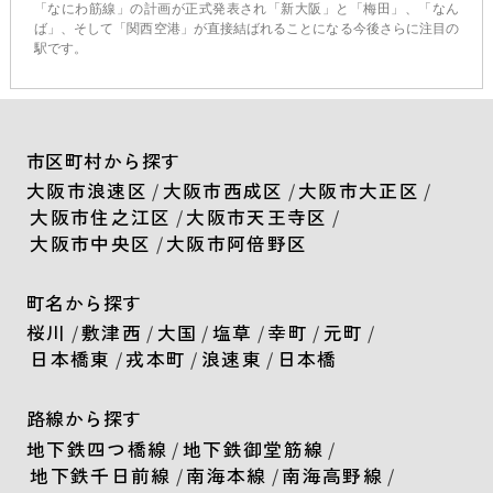
「なにわ筋線」の計画が正式発表され「新大阪」と「梅田」、「なん
ば」、そして「関西空港」が直接結ばれることになる今後さらに注目の
駅です。
市区町村から探す
大阪市浪速区
/
大阪市西成区
/
大阪市大正区
/
大阪市住之江区
/
大阪市天王寺区
/
大阪市中央区
/
大阪市阿倍野区
町名から探す
桜川
/
敷津西
/
大国
/
塩草
/
幸町
/
元町
/
日本橋東
/
戎本町
/
浪速東
/
日本橋
路線から探す
地下鉄四つ橋線
/
地下鉄御堂筋線
/
地下鉄千日前線
/
南海本線
/
南海高野線
/