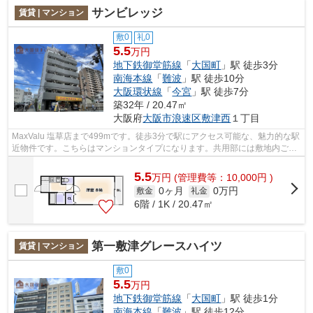
サンビレッジ
賃貸 | マンション
敷0
礼0
5.5
万円
地下鉄御堂筋線
「
大国町
」駅 徒歩3分
南海本線
「
難波
」駅 徒歩10分
大阪環状線
「
今宮
」駅 徒歩7分
築32年 / 20.47㎡
大阪府
大阪市浪速区
敷津西
１丁目
MaxValu 塩草店まで499mです。徒歩3分で駅にアクセス可能な、魅力的な駅
近物件です。こちらはマンションタイプになります。共用部には敷地内ごみ
置き場・エレベータなどが揃っておりま...
5.5
万
円
(管理費等：10,000円 )
0ヶ月
0万円
敷金
礼金
6階 / 1K / 20.47㎡
第一敷津グレースハイツ
賃貸 | マンション
敷0
5.5
万円
地下鉄御堂筋線
「
大国町
」駅 徒歩1分
南海本線
「
難波
」駅 徒歩12分