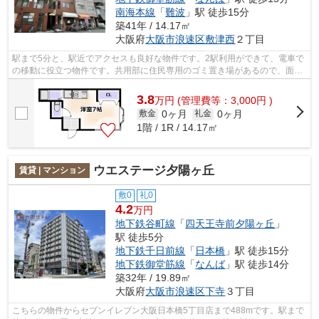
南海本線
「
難波
」駅 徒歩15分
築41年 / 14.17㎡
大阪府
大阪市浪速区
敷津西
２丁目
駅まで5分と、駅近でアクセスも良好な物件です。2駅利用ができて、電車で
の移動に役立つ物件です。共用部に住民専用のゴミ置き場があるので、面倒
なゴミ出しも楽になります。気になる...
3.8
万
円
(管理費等：3,000円 )
0ヶ月
0ヶ月
敷金
礼金
1階 / 1R / 14.17㎡
ウエステージ夕陽ヶ丘
賃貸 | マンション
敷0
礼0
4.2
万円
地下鉄谷町線
「
四天王寺前夕陽ヶ丘
」
駅 徒歩5分
地下鉄千日前線
「
日本橋
」駅 徒歩15分
地下鉄御堂筋線
「
なんば
」駅 徒歩14分
築32年 / 19.89㎡
大阪府
大阪市浪速区
下寺
３丁目
こちらの物件からセブンイレブン大阪日本橋5丁目店まで488mです。駅まで