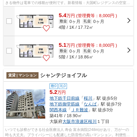
きる物件は電車での移動が便利です。新着情報：大国町レジデンスの空室情
報ならコチラ。大国住まいまでのお問い...
5.4
万
円
(管理費等：8,000円 )
0ヶ月
0ヶ月
敷金
礼金
4階 / 1K / 17.72㎡
5.1
万
円
(管理費等：8,000円 )
0ヶ月
0ヶ月
敷金
礼金
5階 / 1K / 18.86㎡
シャンテジョイフル
賃貸 | マンション
敷0
礼0
5.2
万円
地下鉄千日前線
「
桜川
」駅 徒歩5分
地下鉄御堂筋線
「
なんば
」駅 徒歩7分
関西本線
「
ＪＲ難波
」駅 徒歩3分
築41年 / 18.90㎡
大阪府
大阪市浪速区
桜川
１丁目
いつでも診察ができる社会医療法人 寿会 富永病院(248m)があり、万が一の
時も大丈夫。プライバシーにも配慮した防音性の高いマンション。利便性の