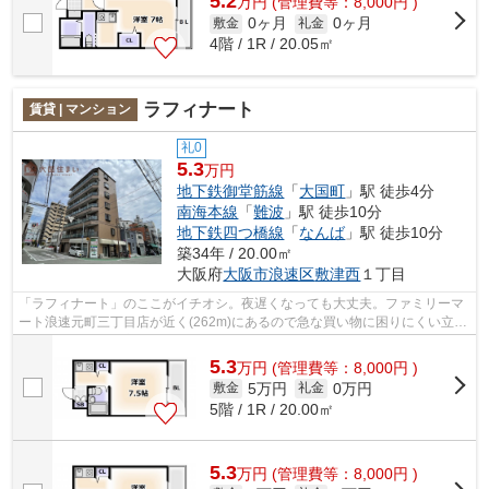
5.2
万
円
(管理費等：8,000円 )
0ヶ月
0ヶ月
敷金
礼金
4階 / 1R / 20.05㎡
ラフィナート
賃貸 | マンション
礼0
5.3
万円
地下鉄御堂筋線
「
大国町
」駅 徒歩4分
南海本線
「
難波
」駅 徒歩10分
地下鉄四つ橋線
「
なんば
」駅 徒歩10分
築34年 / 20.00㎡
大阪府
大阪市浪速区
敷津西
１丁目
「ラフィナート」のここがイチオシ。夜遅くなっても大丈夫。ファミリーマ
ート浪速元町三丁目店が近く(262m)にあるので急な買い物に困りにくい立地
です。アクセスの良い2駅利用可能なマ...
5.3
万
円
(管理費等：8,000円 )
5万円
0万円
敷金
礼金
5階 / 1R / 20.00㎡
5.3
万
円
(管理費等：8,000円 )