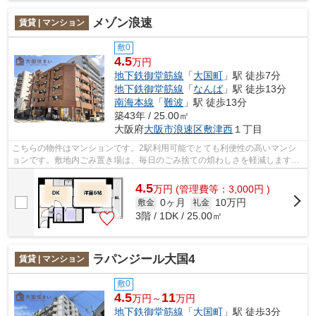
メゾン浪速
賃貸 | マンション
敷0
4.5
万円
地下鉄御堂筋線
「
大国町
」駅 徒歩7分
地下鉄御堂筋線
「
なんば
」駅 徒歩13分
南海本線
「
難波
」駅 徒歩13分
築43年 / 25.00㎡
大阪府
大阪市浪速区
敷津西
１丁目
こちらの物件はマンションです。2駅利用可能でとても利便性の高いマンシ
ョンです。敷地内ごみ置き場は、毎日のごみ捨ての煩わしさを軽減します。
当社イチオシの物件の「メゾン浪速」。...
4.5
万
円
(管理費等：3,000円 )
0ヶ月
10万円
敷金
礼金
3階 / 1DK / 25.00㎡
ラパンジール大国4
賃貸 | マンション
敷0
4.5
11
万円～
万円
地下鉄御堂筋線
「
大国町
」駅 徒歩3分