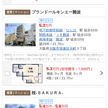
プランドールキンエー難波
賃貸 | マンション
敷0
礼0
5.3
万円
地下鉄御堂筋線
「
なんば
」駅 徒歩10分
関西本線
「
ＪＲ難波
」駅 徒歩10分
南海本線
「
難波
」駅 徒歩10分
築29年 / 21.70㎡
大阪府
大阪市浪速区
元町
３丁目
便利なスーパー「MaxValu 塩草店」まで391mです。2駅利用可能な物件なの
で交通の利便性が良いのが魅力です。造りとデザインに関して、自信をもっ
て情報を提供できるマンションです。共...
5.3
万
円
(管理費等：7,000円 )
0ヶ月
0ヶ月
敷金
礼金
4階 / 1K / 21.70㎡
桜-ＳＡＫＵＲＡ-
賃貸 | マンション
敷0
礼0
5.4
5.6
万円～
万円