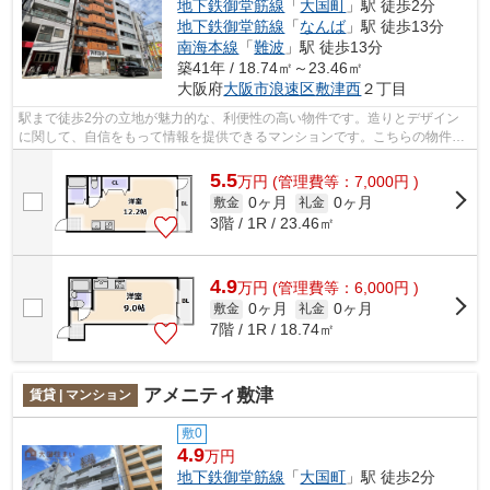
地下鉄御堂筋線
「
大国町
」駅 徒歩2分
地下鉄御堂筋線
「
なんば
」駅 徒歩13分
南海本線
「
難波
」駅 徒歩13分
築41年 / 18.74㎡～23.46㎡
大阪府
大阪市浪速区
敷津西
２丁目
駅まで徒歩2分の立地が魅力的な、利便性の高い物件です。造りとデザイン
に関して、自信をもって情報を提供できるマンションです。こちらの物件は
周辺に駅が2つあるので電車へのアクセ...
5.5
万
円
(管理費等：7,000円 )
0ヶ月
0ヶ月
敷金
礼金
3階 / 1R / 23.46㎡
4.9
万
円
(管理費等：6,000円 )
0ヶ月
0ヶ月
敷金
礼金
7階 / 1R / 18.74㎡
アメニティ敷津
賃貸 | マンション
敷0
4.9
万円
地下鉄御堂筋線
「
大国町
」駅 徒歩2分