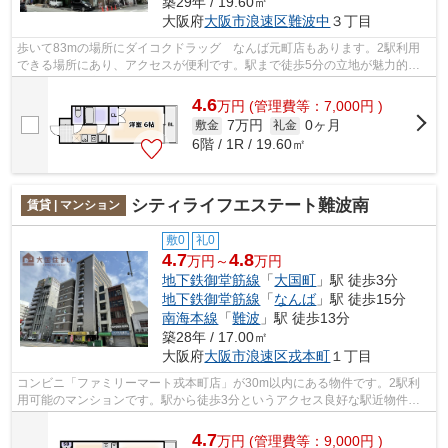
築29年 / 19.60㎡
大阪府
大阪市浪速区
難波中
３丁目
歩いて83mの場所にダイコクドラッグ なんば元町店もあります。2駅利用
できる場所にあり、アクセスが便利です。駅まで徒歩5分の立地が魅力的
な、利便性の高い物件です。当社イチオシの...
4.6
万
円
(管理費等：7,000円 )
7万円
0ヶ月
敷金
礼金
6階 / 1R / 19.60㎡
シティライフエステート難波南
賃貸 | マンション
敷0
礼0
4.7
4.8
万円～
万円
地下鉄御堂筋線
「
大国町
」駅 徒歩3分
地下鉄御堂筋線
「
なんば
」駅 徒歩15分
南海本線
「
難波
」駅 徒歩13分
築28年 / 17.00㎡
大阪府
大阪市浪速区
戎本町
１丁目
コンビニ「ファミリーマート戎本町店」が30m以内にある物件です。2駅利
用可能のマンションです。駅から徒歩3分というアクセス良好な駅近物件は
いかがですか。共用部には敷地内ごみ置き...
4.7
万
円
(管理費等：9,000円 )