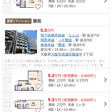
5万円
0万円
敷金
礼金
7階 / 1R / 20.00㎡
雅苑
賃貸 | マンション
5.3
万円
地下鉄御堂筋線
「
なんば
」駅 徒歩7分
関西本線
「
ＪＲ難波
」駅 徒歩9分
南海本線
「
難波
」駅 徒歩5分
築31年 / 23.86㎡～24.00㎡
大阪府
大阪市浪速区
難波中
３丁目
お使いいただける駅は2駅あり、行き先に応じて使い分けができます。造り
とデザインに関して、自信をもって情報を提供できるマンションです。駅ま
で徒歩5分の位置に立地する、アクセス...
5.3
万
円
(管理費等：9,000円 )
2万円
5.3万円
敷金
礼金
3階 / 1K / 24.00㎡
5.3
万
円
(管理費等：9,000円 )
2万円
1ヶ月
敷金
礼金
4階 / 1K / 23.86㎡