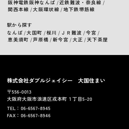
阪神電鉄阪神なんば
/
近鉄難波・奈良線
/
関西本線
/
大阪環状線
/
地下鉄堺筋線
駅から探す
なんば
/
大国町
/
桜川
/
ＪＲ難波
/
今宮
/
恵美須町
/
芦原橋
/
新今宮
/
大正
/
天下茶屋
株式会社ダブルジェイシー 大国住まい
〒556-0013
大阪府大阪市浪速区戎本町１丁目5-20
TEL：
06-6567-8945
FAX：06-6567-8946