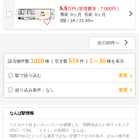
ションなら人通りも多いので女性も安心...
5.5
万
円
(管理費等：7,000円 )
0ヶ月
0ヶ月
敷金
礼金
3階 / 1K / 21.69㎡
次の30件へ
1028
574
1～30
該当物件数
棟
空き数
件
棟を表示
駅で絞り込む
変更
変更
絞り込み条件：
なし
なんば駅情報
リクルート住まいカンパニーが調査した「関西住みたい街ランキング
2017」で3位、「ミナミ」の玄関口「なんば」
関西でno.1といっても過言ではない交通アクセスの良さ、さらに地下鉄