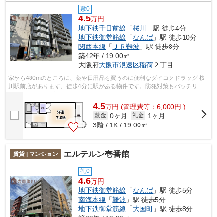
敷0
4.5
万円
地下鉄千日前線
「
桜川
」駅 徒歩4分
地下鉄御堂筋線
「
なんば
」駅 徒歩10分
関西本線
「
ＪＲ難波
」駅 徒歩8分
築42年 / 19.00㎡
大阪府
大阪市浪速区
稲荷
２丁目
家から480mのところに、薬や日用品を買うのに便利なダイコクドラッグ 桜
川駅前店があります。徒歩4分に駅がある物件です。防犯対策もバッチリな
マンションタイプの物件です。「コーニ...
4.5
万
円
(管理費等：6,000円 )
0ヶ月
1ヶ月
敷金
礼金
3階 / 1K / 19.00㎡
エルテルン壱番館
賃貸 | マンション
礼0
4.6
万円
地下鉄御堂筋線
「
なんば
」駅 徒歩5分
南海本線
「
難波
」駅 徒歩5分
地下鉄御堂筋線
「
大国町
」駅 徒歩8分