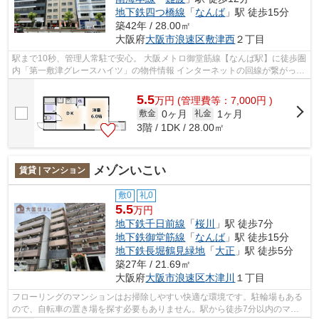
地下鉄四つ橋線
「
なんば
」駅 徒歩15分
築42年 / 28.00㎡
大阪府
大阪市浪速区
敷津西
２丁目
駅まで10秒、管理人常駐で安心。 大阪メトロ御堂筋線【なんば駅】に徒歩圏
内「第一敷津グレースハイツ」の物件情報 インターネットの回線が繋がって
いるので快適なお住まい。こだわり...
5.5
万
円
(管理費等：7,000円 )
0ヶ月
1ヶ月
敷金
礼金
3階 / 1DK / 28.00㎡
メゾンいこい
賃貸 | マンション
敷0
礼0
5.5
万円
地下鉄千日前線
「
桜川
」駅 徒歩7分
地下鉄御堂筋線
「
なんば
」駅 徒歩15分
地下鉄長堀鶴見緑地
「
大正
」駅 徒歩5分
築27年 / 21.69㎡
大阪府
大阪市浪速区
木津川
１丁目
フローリングのマンションはお掃除しやすい快適な環境です。駐輪場もある
ので、自転車の置き場を探す必要もありません。駅から徒歩7分以内のマン