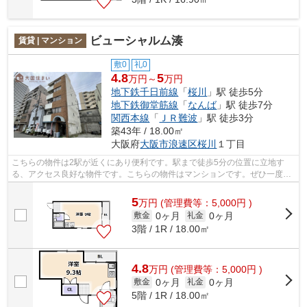
ビューシャルム湊
賃貸 | マンション
敷0
礼0
4.8
5
万円～
万円
地下鉄千日前線
「
桜川
」駅 徒歩5分
地下鉄御堂筋線
「
なんば
」駅 徒歩7分
関西本線
「
ＪＲ難波
」駅 徒歩3分
築43年 / 18.00㎡
大阪府
大阪市浪速区
桜川
１丁目
こちらの物件は2駅が近くにあり便利です。駅まで徒歩5分の位置に立地す
る、アクセス良好な物件です。こちらの物件はマンションです。ぜひ一度見
ていただきたい、「ビューシャルム湊」...
5
万
円
(管理費等：5,000円 )
0ヶ月
0ヶ月
敷金
礼金
3階 / 1R / 18.00㎡
4.8
万
円
(管理費等：5,000円 )
0ヶ月
0ヶ月
敷金
礼金
5階 / 1R / 18.00㎡