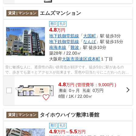
エムズマンション
賃貸 | マンション
敷0
礼0
4.8
万円
地下鉄御堂筋線
「
大国町
」駅 徒歩3分
地下鉄御堂筋線
「
なんば
」駅 徒歩15分
南海本線
「
難波
」駅 徒歩10分
築28年 / 22.00㎡
大阪府
大阪市浪速区
戎本町
１丁目
音に敏感な人に、遮音性の高い鉄骨造が好評です。徒歩5分に駅があるの
で、歩きでも楽々とアクセスが出来ます。景色や日当たりにこだわったお部
屋探しをしている方にオススメの物件を提...
4.8
万
円
(管理費等：9,000円 )
0ヶ月
0万円
敷金
礼金
8階 / 1K / 22.00㎡
タイホウハイツ敷津1番館
賃貸 | マンション
敷0
礼0
4.9
5.5
万円～
万円