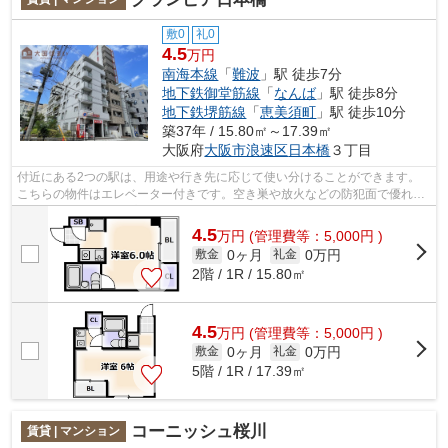
敷0
礼0
4.5
万円
南海本線
「
難波
」駅 徒歩7分
地下鉄御堂筋線
「
なんば
」駅 徒歩8分
地下鉄堺筋線
「
恵美須町
」駅 徒歩10分
築37年 / 15.80㎡～17.39㎡
大阪府
大阪市浪速区
日本橋
３丁目
付近にある2つの駅は、用途や行き先に応じて使い分けることができます。
こちらの物件はエレベーター付きです。空き巣や放火などの防犯面で優れて
いるマンションタイプの物件です。「グ...
4.5
万
円
(管理費等：5,000円 )
0ヶ月
0万円
敷金
礼金
2階 / 1R / 15.80㎡
4.5
万
円
(管理費等：5,000円 )
0ヶ月
0万円
敷金
礼金
5階 / 1R / 17.39㎡
コーニッシュ桜川
賃貸 | マンション