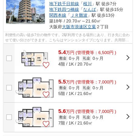
地下鉄千日前線
「
桜川
」駅 徒歩7分
地下鉄四つ橋線
「
なんば
」駅 徒歩15分
関西本線
「
ＪＲ難波
」駅 徒歩13分
築18年 / 20.70㎡～21.60㎡
大阪府
大阪市浪速区
立葉
２丁目
利便性の高い徒歩7分の物件です。2駅利用できる場所にあり、行き先に合わ
せて使い分けができます。こちらはマンションタイプになります。共用部に
はエレベータ・敷地内ごみ置き場など...
5.4
万
円
(管理費等：6,500円 )
0ヶ月
0ヶ月
敷金
礼金
4階 / 1K / 20.70㎡
5.5
万
円
(管理費等：7,000円 )
0ヶ月
0ヶ月
敷金
礼金
5階 / 1K / 21.60㎡
5.6
万
円
(管理費等：7,000円 )
0ヶ月
0ヶ月
敷金
礼金
7階 / 1K / 21.60㎡