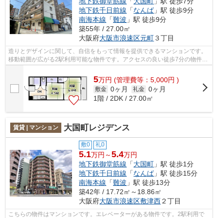
地下鉄御堂筋線
「
大国町
」駅 徒歩7分
地下鉄千日前線
「
なんば
」駅 徒歩9分
南海本線
「
難波
」駅 徒歩9分
築55年 / 27.00㎡
大阪府
大阪市浪速区
元町
３丁目
造りとデザインに関して、自信をもって情報を提供できるマンションです。
移動範囲が広がる2駅利用可能な物件です。アクセスの良い徒歩7分の物件で
す。共用部には敷地内ごみ置き場・エ...
5
万
円
(管理費等：5,000円 )
0ヶ月
0ヶ月
敷金
礼金
1階 / 2DK / 27.00㎡
大国町レジデンス
賃貸 | マンション
敷0
礼0
5.1
5.4
万円～
万円
地下鉄御堂筋線
「
大国町
」駅 徒歩1分
地下鉄千日前線
「
なんば
」駅 徒歩15分
南海本線
「
難波
」駅 徒歩13分
築42年 / 17.72㎡～18.86㎡
大阪府
大阪市浪速区
敷津西
２丁目
こちらの物件はマンションです。エレベーターがある物件です。2駅利用で