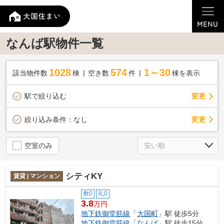
なんば駅物件一覧
1028
574
1～30
該当物件数
棟
空き数
件
棟を表示
駅で絞り込む
変更
変更
絞り込み条件：
なし
空室のみ
シティKY
賃貸 | マンション
敷0
礼0
3.8
万円
地下鉄御堂筋線
「
大国町
」駅 徒歩5分
地下鉄御堂筋線
「
なんば
」駅 徒歩15分