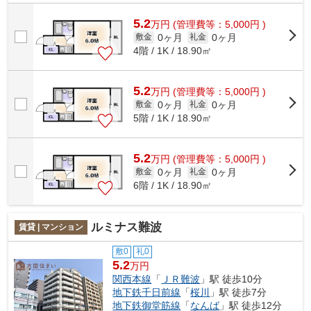
高いエレベーター付きの物件となって...
5.2
万
円
(管理費等：5,000円 )
0ヶ月
0ヶ月
敷金
礼金
4階 / 1K / 18.90㎡
5.2
万
円
(管理費等：5,000円 )
0ヶ月
0ヶ月
敷金
礼金
5階 / 1K / 18.90㎡
5.2
万
円
(管理費等：5,000円 )
0ヶ月
0ヶ月
敷金
礼金
6階 / 1K / 18.90㎡
ルミナス難波
賃貸 | マンション
敷0
礼0
5.2
万円
関西本線
「
ＪＲ難波
」駅 徒歩10分
地下鉄千日前線
「
桜川
」駅 徒歩7分
地下鉄御堂筋線
「
なんば
」駅 徒歩12分