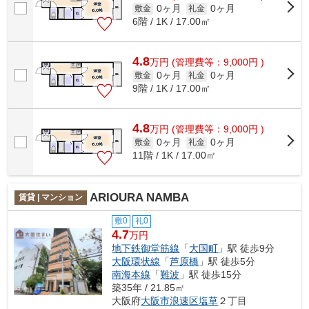
0ヶ月
0ヶ月
敷金
礼金
6階 / 1K / 17.00㎡
4.8
万
円
(管理費等：9,000円 )
0ヶ月
0ヶ月
敷金
礼金
9階 / 1K / 17.00㎡
4.8
万
円
(管理費等：9,000円 )
0ヶ月
0ヶ月
敷金
礼金
11階 / 1K / 17.00㎡
ARIOURA NAMBA
賃貸 | マンション
敷0
礼0
4.7
万円
地下鉄御堂筋線
「
大国町
」駅 徒歩9分
大阪環状線
「
芦原橋
」駅 徒歩5分
南海本線
「
難波
」駅 徒歩15分
築35年 / 21.85㎡
大阪府
大阪市浪速区
塩草
２丁目