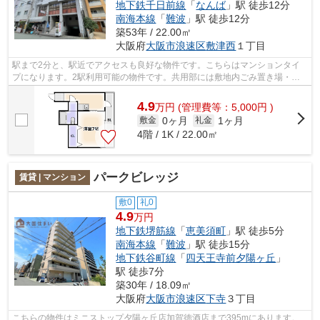
地下鉄千日前線
「
なんば
」駅 徒歩12分
南海本線
「
難波
」駅 徒歩12分
築53年 / 22.00㎡
大阪府
大阪市浪速区
敷津西
１丁目
駅まで2分と、駅近でアクセスも良好な物件です。こちらはマンションタイ
プになります。2駅利用可能の物件です。共用部には敷地内ごみ置き場・エ
レベータなどが備わっておりとても充実...
4.9
万
円
(管理費等：5,000円 )
0ヶ月
1ヶ月
敷金
礼金
4階 / 1K / 22.00㎡
パークビレッジ
賃貸 | マンション
敷0
礼0
4.9
万円
地下鉄堺筋線
「
恵美須町
」駅 徒歩5分
南海本線
「
難波
」駅 徒歩15分
地下鉄谷町線
「
四天王寺前夕陽ヶ丘
」
駅 徒歩7分
築30年 / 18.09㎡
大阪府
大阪市浪速区
下寺
３丁目
こちらの物件はミニストップ夕陽ヶ丘店加賀徳酒店まで395mにあります。