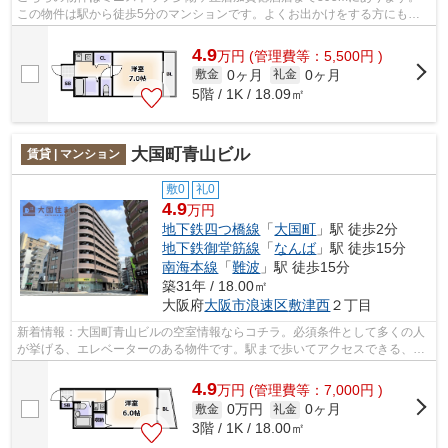
この物件は駅から徒歩5分のマンションです。よくお出かけをする方にも便
利な、2駅利用可能なマンションです。共...
4.9
万
円
(管理費等：5,500円 )
0ヶ月
0ヶ月
敷金
礼金
5階 / 1K / 18.09㎡
大国町青山ビル
賃貸 | マンション
敷0
礼0
4.9
万円
地下鉄四つ橋線
「
大国町
」駅 徒歩2分
地下鉄御堂筋線
「
なんば
」駅 徒歩15分
南海本線
「
難波
」駅 徒歩15分
築31年 / 18.00㎡
大阪府
大阪市浪速区
敷津西
２丁目
新着情報：大国町青山ビルの空室情報ならコチラ。必須条件として多くの人
が挙げる、エレベーターのある物件です。駅まで歩いてアクセスできる、徒
歩2分に立地する物件です。プライバシ...
4.9
万
円
(管理費等：7,000円 )
0万円
0ヶ月
敷金
礼金
3階 / 1K / 18.00㎡