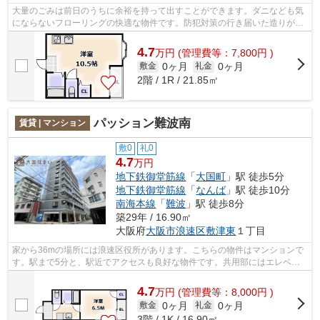
大量のごみは前日のうちに余裕を持って出すことができます。ダニなども気
にならないフローリングの快適な物件です。防犯対策の行き届いた造りがポ
イント。こだわりポイント満載のARIOU...
4.7
万
円
(管理費等：7,800円 )
0ヶ月
0ヶ月
敷金
礼金
2階 / 1R / 21.85㎡
パッション難波南
賃貸 | マンション
敷0
礼0
4.7
万円
地下鉄御堂筋線
「
大国町
」駅 徒歩5分
地下鉄御堂筋線
「
なんば
」駅 徒歩10分
南海本線
「
難波
」駅 徒歩8分
築29年 / 16.90㎡
大阪府
大阪市浪速区
敷津東
１丁目
家から36mの場所には浪速区役所があります。こちらの物件はマンションで
す。駅まで5分と、駅近でアクセスも良好な物件です。共用部にはエレベー
タ・敷地内ごみ置き場などが備わってお...
4.7
万
円
(管理費等：8,000円 )
0ヶ月
0ヶ月
敷金
礼金
3階 / 1K / 16.90㎡