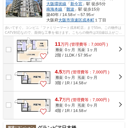
大阪環状線
「
新今宮
」駅 徒歩5分
南海本線
「
難波
」駅 徒歩15分
築40年 / 14.58㎡～57.95㎡
大阪府
大阪市浪速区
戎本町
１丁目
歩いてすぐ。コンビニ「ファミリーマート戎本町店」まで55m。この物件は
CATV対応なので、面倒な工事を省けます。こちらの物件は3沿線以上がご利
用いただけます。ゴミ出し24時間OKの物...
11
万
円
(管理費等：7,000円 )
0ヶ月
1ヶ月
敷金
礼金
2階 / 1LDK / 57.95㎡
4.5
万
円
(管理費等：7,000円 )
0ヶ月
0ヶ月
敷金
礼金
3階 / 1R / 14.58㎡
4.7
万
円
(管理費等：7,000円 )
0ヶ月
0ヶ月
敷金
礼金
4階 / 1R / 14.58㎡
グランピア日本橋
賃貸 | マンション