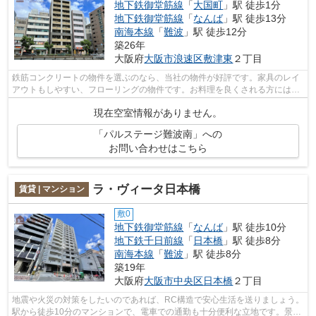
地下鉄御堂筋線
「
大国町
」駅 徒歩1分
地下鉄御堂筋線
「
なんば
」駅 徒歩13分
南海本線
「
難波
」駅 徒歩12分
築26年
大阪府
大阪市浪速区
敷津東
２丁目
鉄筋コンクリートの物件を選ぶのなら、当社の物件が好評です。家具のレイ
アウトもしやすい、フローリングの物件です。お料理を良くされる方にはシ
ステムキッチン付きのこちらの物件を...
現在空室情報がありません。
「パルステージ難波南」への
お問い合わせはこちら
ラ・ヴィータ日本橋
賃貸 | マンション
敷0
地下鉄御堂筋線
「
なんば
」駅 徒歩10分
地下鉄千日前線
「
日本橋
」駅 徒歩8分
南海本線
「
難波
」駅 徒歩8分
築19年
大阪府
大阪市中央区
日本橋
２丁目
地震や火災の対策をしたいのであれば、RC構造で安心生活を送りましょう。
駅から徒歩10分のマンションで、電車での通勤も十分便利な立地です。景色