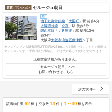
セルージュ朝日
賃貸 | マンション
敷0
地下鉄御堂筋線
「
大国町
」駅 徒歩6分
大阪環状線
「
今宮
」駅 徒歩5分
関西本線
「
ＪＲ難波
」駅 徒歩13分
築34年
大阪府
大阪市浪速区
敷津西
２丁目
セブンイレブン大阪敷津西2丁目店が251mにある物件です。こちらの物件は
マンションです。付近に駅が2駅あり、行き先に応じて使い分けができま
す。共用部には敷地内ごみ置き場・エレベ...
現在空室情報がありません。
「セルージュ朝日」への
お問い合わせはこちら
次の30件へ
62
13
1～30
該当物件数
棟
空き数
件
棟を表示