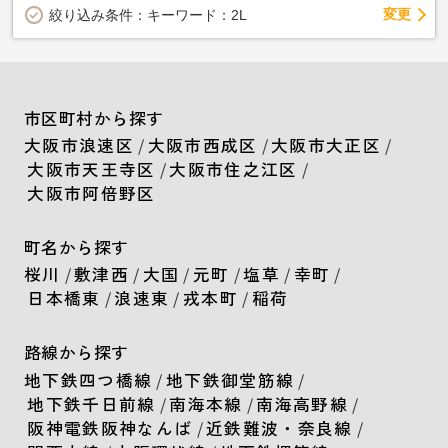
変更
絞り込み条件：
キーワード：2L
市区町村から探す
大阪市浪速区
/
大阪市西成区
/
大阪市大正区
/
大阪市天王寺区
/
大阪市住之江区
/
大阪市阿倍野区
町名から探す
桜川
/
敷津西
/
大国
/
元町
/
塩草
/
幸町
/
日本橋東
/
浪速東
/
戎本町
/
稲荷
路線から探す
地下鉄四つ橋線
/
地下鉄御堂筋線
/
地下鉄千日前線
/
南海本線
/
南海高野線
/
阪神電鉄阪神なんば
/
近鉄難波・奈良線
/