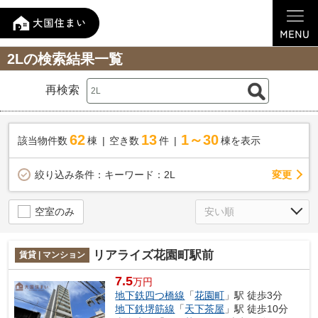
2Lの検索結果一覧
再検索
62
13
1～30
該当物件数
棟
空き数
件
棟を表示
変更
絞り込み条件：
キーワード：2L
空室のみ
リアライズ花園町駅前
賃貸 | マンション
7.5
万円
地下鉄四つ橋線
「
花園町
」駅 徒歩3分
地下鉄堺筋線
「
天下茶屋
」駅 徒歩10分