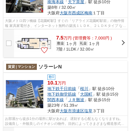
南海本線
「
天下茶屋
」駅 徒歩10分
築8年 / 32.00㎡
大阪府
大阪市西成区
梅南
１丁目
大阪メトロ四ツ橋線【花園町駅】すぐの「リアライズ花園町駅前」の物件情
報 家具家電付き、インターネット無料の築浅１ＬＤＫ、２ＬＤＫタイプ なん
ばや天王寺にも自転車ですぐ、近隣...
7.5
万
円
(管理費等：7,000円 )
1ヶ月
1ヶ月
敷金
礼金
7階 / 1LDK / 32.00㎡
ソラーレN
賃貸 | マンション
敷0
10.1
万円
地下鉄千日前線
「
桜川
」駅 徒歩10分
地下鉄御堂筋線
「
大国町
」駅 徒歩15分
関西本線
「
ＪＲ難波
」駅 徒歩15分
築23年 / 51.39㎡
大阪府
大阪市浪速区
塩草
３丁目
お部屋から徒歩1分の場所に駅があれば、遅刻する心配もなくなりますね。
設備良し・外観良しのイチオシの物件。目的によってさまざまな構造形式を
選ぶことができるRC構造です。『ソラー...