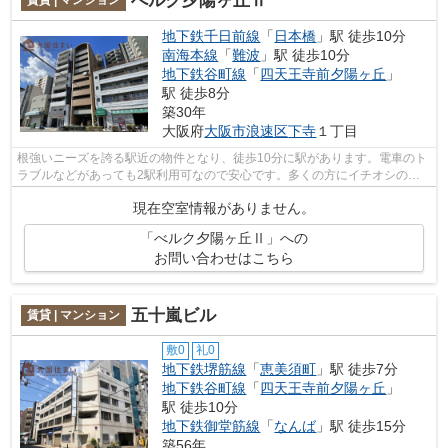
べルク夕陽ヶ丘Ⅱ
地下鉄千日前線
「
日本橋
」駅 徒歩10分
南海本線
「
難波
」駅 徒歩10分
地下鉄谷町線
「
四天王寺前夕陽ヶ丘
」
駅 徒歩8分
築30年
大阪府
大阪市浪速区
下寺
１丁目
根強いニーズを誇る駅近の物件となり、徒歩10分に駅があります。電車のト
ラブルなどがあっても2駅利用可なので安心です。多くの方にイチオシのエ
レベーター付き物件はこちらです。マン...
現在空室情報がありません。
「べルク夕陽ヶ丘Ⅱ」への
お問い合わせはこちら
五十嵐ビル
賃貸 | マンション
敷0
礼0
地下鉄堺筋線
「
恵美須町
」駅 徒歩7分
地下鉄谷町線
「
四天王寺前夕陽ヶ丘
」
駅 徒歩10分
地下鉄御堂筋線
「
なんば
」駅 徒歩15分
築56年