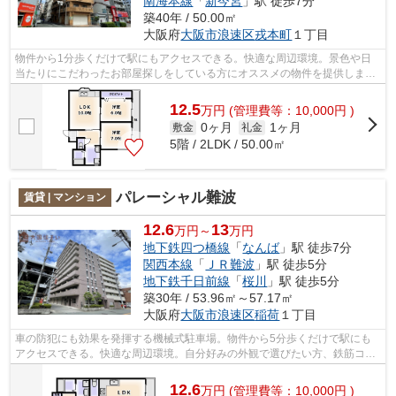
南海本線
「
新今宮
」駅 徒歩7分
築40年 / 50.00㎡
大阪府
大阪市浪速区
戎本町
１丁目
物件から1分歩くだけで駅にもアクセスできる。快適な周辺環境。景色や日
当たりにこだわったお部屋探しをしている方にオススメの物件を提供しま
す。多くの方からご好評頂いているエメラ...
12.5
万
円
(管理費等：10,000円 )
0ヶ月
1ヶ月
敷金
礼金
5階 / 2LDK / 50.00㎡
パレーシャル難波
賃貸 | マンション
12.6
13
万円～
万円
地下鉄四つ橋線
「
なんば
」駅 徒歩7分
関西本線
「
ＪＲ難波
」駅 徒歩5分
地下鉄千日前線
「
桜川
」駅 徒歩5分
築30年 / 53.96㎡～57.17㎡
大阪府
大阪市浪速区
稲荷
１丁目
車の防犯にも効果を発揮する機械式駐車場。物件から5分歩くだけで駅にも
アクセスできる。快適な周辺環境。自分好みの外観で選びたい方、鉄筋コン
クリート構造がベストです。設備良し・...
12.6
万
円
(管理費等：10,000円 )