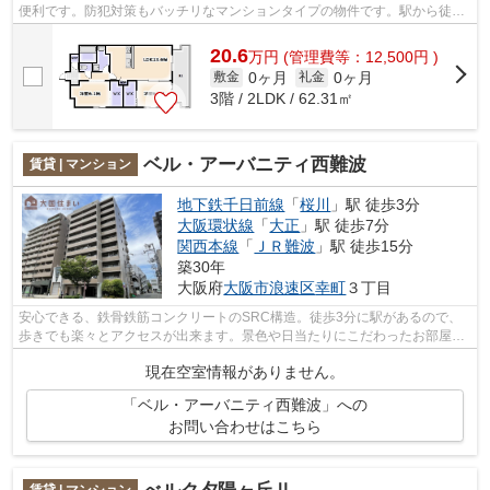
便利です。防犯対策もバッチリなマンションタイプの物件です。駅から徒歩
10分にある物件なので、電車利用が多...
20.6
万
円
(管理費等：12,500円 )
0ヶ月
0ヶ月
敷金
礼金
3階 / 2LDK / 62.31㎡
ベル・アーバニティ西難波
賃貸 | マンション
地下鉄千日前線
「
桜川
」駅 徒歩3分
大阪環状線
「
大正
」駅 徒歩7分
関西本線
「
ＪＲ難波
」駅 徒歩15分
築30年
大阪府
大阪市浪速区
幸町
３丁目
安心できる、鉄骨鉄筋コンクリートのSRC構造。徒歩3分に駅があるので、
歩きでも楽々とアクセスが出来ます。景色や日当たりにこだわったお部屋探
しをしている方にオススメの物件を提供...
現在空室情報がありません。
「ベル・アーバニティ西難波」への
お問い合わせはこちら
賃貸 | マンション