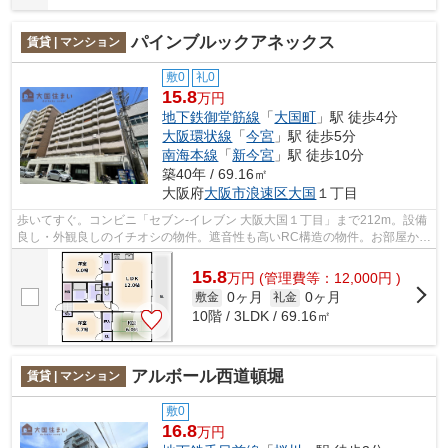
パインブルックアネックス
賃貸 | マンション
敷0
礼0
15.8
万円
地下鉄御堂筋線
「
大国町
」駅 徒歩4分
大阪環状線
「
今宮
」駅 徒歩5分
南海本線
「
新今宮
」駅 徒歩10分
築40年 / 69.16㎡
大阪府
大阪市浪速区
大国
１丁目
歩いてすぐ。コンビニ「セブン‐イレブン 大阪大国１丁目」まで212m。設備
良し・外観良しのイチオシの物件。遮音性も高いRC構造の物件。お部屋から
徒歩4分の場所に駅があれば、遅刻する...
15.8
万
円
(管理費等：12,000円 )
0ヶ月
0ヶ月
敷金
礼金
10階 / 3LDK / 69.16㎡
アルボール西道頓堀
賃貸 | マンション
敷0
16.8
万円