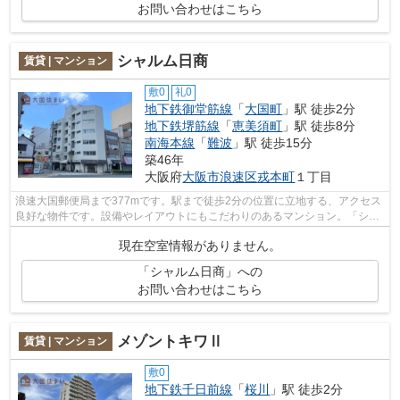
お問い合わせはこちら
シャルム日商
賃貸 | マンション
敷0
礼0
地下鉄御堂筋線
「
大国町
」駅 徒歩2分
地下鉄堺筋線
「
恵美須町
」駅 徒歩8分
南海本線
「
難波
」駅 徒歩15分
築46年
大阪府
大阪市浪速区
戎本町
１丁目
浪速大国郵便局まで377mです。駅まで徒歩2分の位置に立地する、アクセス
良好な物件です。設備やレイアウトにもこだわりのあるマンション。「シャ
ルム日商」のここがイチオシ。地下鉄御...
現在空室情報がありません。
「シャルム日商」への
お問い合わせはこちら
メゾントキワⅡ
賃貸 | マンション
敷0
地下鉄千日前線
「
桜川
」駅 徒歩2分