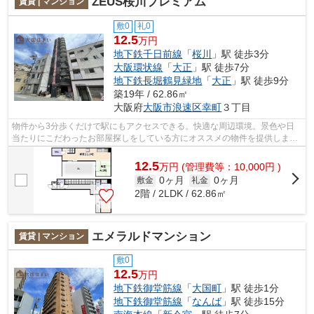
ZEUS桜川プレミアム
賃貸 | マンション
敷0
礼0
12.5
万円
地下鉄千日前線
「
桜川
」駅 徒歩3分
大阪環状線
「
大正
」駅 徒歩7分
地下鉄長堀鶴見緑地
「
大正
」駅 徒歩9分
築19年 / 62.86㎡
大阪府
大阪市浪速区
幸町
３丁目
物件から3分歩くだけで駅にもアクセスできる。快適な周辺環境。景色や日
当たりにこだわったお部屋探しをしている方にオススメの物件を提供しま
す。大阪市営千日前線桜川周辺の物件探し...
12.5
万
円
(管理費等：10,000円 )
0ヶ月
0ヶ月
敷金
礼金
2階 / 2LDK / 62.86㎡
エメラルドマンション
賃貸 | マンション
敷0
12.5
万円
地下鉄御堂筋線
「
大国町
」駅 徒歩1分
地下鉄御堂筋線
「
なんば
」駅 徒歩15分