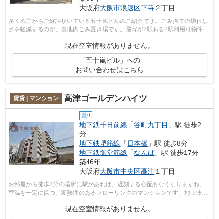
大阪府
大阪市浪速区
下寺
２丁目
多くの方からご好評頂いている五十嵐ビルのご紹介です。ごみ捨ての煩わし
さを軽減するのが、敷地内ごみ置き場です。最寄が2駅ある2駅利用可物件
は、魅力的な物件だといえます。外装に...
現在空室情報がありません。
「五十嵐ビル」への
お問い合わせはこちら
高津ゴールデンハイツ
賃貸 | マンション
敷0
地下鉄千日前線
「
谷町九丁目
」駅 徒歩2
分
地下鉄堺筋線
「
日本橋
」駅 徒歩8分
地下鉄御堂筋線
「
なんば
」駅 徒歩17分
築46年
大阪府
大阪市中央区
高津
１丁目
お部屋から徒歩2分の場所に駅があれば、遅刻する心配もなくなりますね。
室温を一定に保つ、断熱性のあるフローリングのマンションです。地上波番
組も安定して受信しやすくなるCATV対応...
現在空室情報がありません。