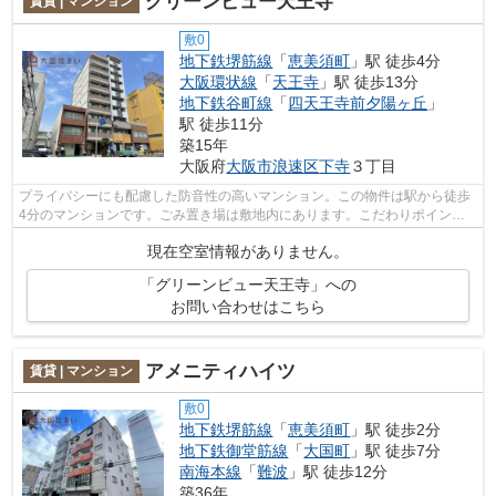
グリーンビュー天王寺
賃貸 | マンション
敷0
地下鉄堺筋線
「
恵美須町
」駅 徒歩4分
大阪環状線
「
天王寺
」駅 徒歩13分
地下鉄谷町線
「
四天王寺前夕陽ヶ丘
」
駅 徒歩11分
築15年
大阪府
大阪市浪速区
下寺
３丁目
プライバシーにも配慮した防音性の高いマンション。この物件は駅から徒歩
4分のマンションです。ごみ置き場は敷地内にあります。こだわりポイント
満載のグリーンビュー天王寺。地下鉄堺...
現在空室情報がありません。
「グリーンビュー天王寺」への
お問い合わせはこちら
アメニティハイツ
賃貸 | マンション
敷0
地下鉄堺筋線
「
恵美須町
」駅 徒歩2分
地下鉄御堂筋線
「
大国町
」駅 徒歩7分
南海本線
「
難波
」駅 徒歩12分
築36年