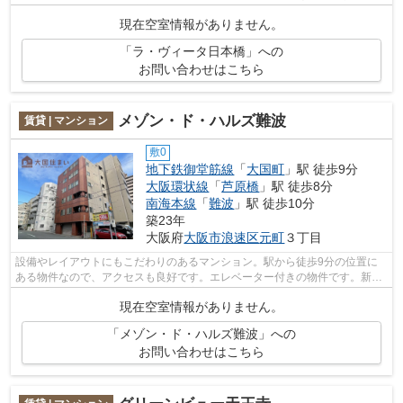
や日当たりにこだわったお部屋探しを...
現在空室情報がありません。
「ラ・ヴィータ日本橋」への
お問い合わせはこちら
メゾン・ド・ハルズ難波
賃貸 | マンション
敷0
地下鉄御堂筋線
「
大国町
」駅 徒歩9分
大阪環状線
「
芦原橋
」駅 徒歩8分
南海本線
「
難波
」駅 徒歩10分
築23年
大阪府
大阪市浪速区
元町
３丁目
設備やレイアウトにもこだわりのあるマンション。駅から徒歩9分の位置に
ある物件なので、アクセスも良好です。エレベーター付きの物件です。新着
情報：メゾン・ド・ハルズ難波の空室情...
現在空室情報がありません。
「メゾン・ド・ハルズ難波」への
お問い合わせはこちら