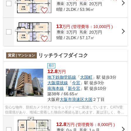
3万円
20万円
敷金
礼金
8階 / 2LDK / 53.96㎡
13
万
円
(管理費等：10,000円 )
3万円
20万円
敷金
礼金
9階 / 2LDK / 57.17㎡
リッチライフダイコク
賃貸 | マンション
敷0
12.8
万円
地下鉄御堂筋線
「
大国町
」駅 徒歩3分
大阪環状線
「
今宮
」駅 徒歩3分
南海本線
「
新今宮
」駅 徒歩10分
築38年 / 66.65㎡
大阪府
大阪市浪速区
大国
２丁目
安心な物件、防犯カメラ付きでセキュリティーに配慮しています。CATV受
信環境があり、地域に密着した独自の番組も楽しめます。夏は涼しく、冬に
は暖かく、エアコン付き物件ですので快...
12.8
万
円
(管理費等：8,000円 )
0ヶ月
1ヶ月
敷金
礼金