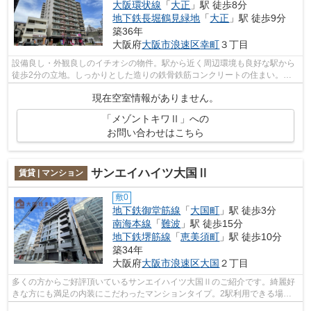
大阪環状線
「
大正
」駅 徒歩8分
地下鉄長堀鶴見緑地
「
大正
」駅 徒歩9分
築36年
大阪府
大阪市浪速区
幸町
３丁目
設備良し・外観良しのイチオシの物件。駅から近く周辺環境も良好な駅から
徒歩2分の立地。しっかりとした造りの鉄骨鉄筋コンクリートの住まい。新
着情報：メゾントキワⅡの空室情報なら...
現在空室情報がありません。
「メゾントキワⅡ」への
お問い合わせはこちら
サンエイハイツ大国Ⅱ
賃貸 | マンション
敷0
地下鉄御堂筋線
「
大国町
」駅 徒歩3分
南海本線
「
難波
」駅 徒歩15分
地下鉄堺筋線
「
恵美須町
」駅 徒歩10分
築34年
大阪府
大阪市浪速区
大国
２丁目
多くの方からご好評頂いているサンエイハイツ大国Ⅱのご紹介です。綺麗好
きな方にも満足の内装にこだわったマンションタイプ。2駅利用できる場所
にあり、アクセスが便利です。大きな荷...