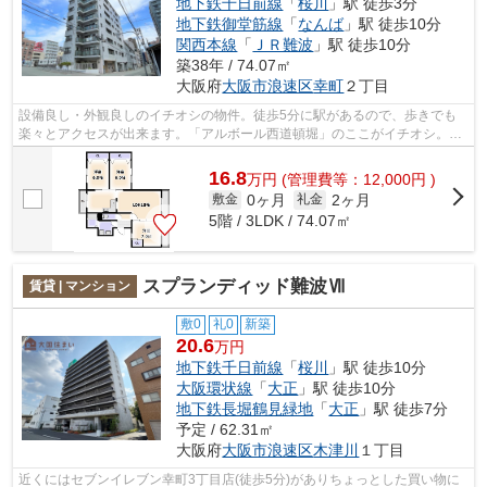
地下鉄千日前線
「
桜川
」駅 徒歩3分
地下鉄御堂筋線
「
なんば
」駅 徒歩10分
関西本線
「
ＪＲ難波
」駅 徒歩10分
築38年 / 74.07㎡
大阪府
大阪市浪速区
幸町
２丁目
設備良し・外観良しのイチオシの物件。徒歩5分に駅があるので、歩きでも
楽々とアクセスが出来ます。「アルボール西道頓堀」のここがイチオシ。ス
ムーズにお部屋探しが出来るよう大国住...
16.8
万
円
(管理費等：12,000円 )
0ヶ月
2ヶ月
敷金
礼金
5階 / 3LDK / 74.07㎡
スプランディッド難波Ⅶ
賃貸 | マンション
敷0
礼0
新築
20.6
万円
地下鉄千日前線
「
桜川
」駅 徒歩10分
大阪環状線
「
大正
」駅 徒歩10分
地下鉄長堀鶴見緑地
「
大正
」駅 徒歩7分
予定 / 62.31㎡
大阪府
大阪市浪速区
木津川
１丁目
近くにはセブンイレブン幸町3丁目店(徒歩5分)がありちょっとした買い物に