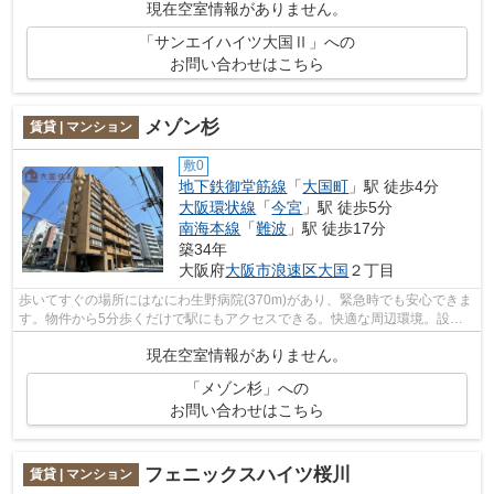
現在空室情報がありません。
「サンエイハイツ大国Ⅱ」への
お問い合わせはこちら
メゾン杉
賃貸 | マンション
敷0
地下鉄御堂筋線
「
大国町
」駅 徒歩4分
大阪環状線
「
今宮
」駅 徒歩5分
南海本線
「
難波
」駅 徒歩17分
築34年
大阪府
大阪市浪速区
大国
２丁目
歩いてすぐの場所にはなにわ生野病院(370m)があり、緊急時でも安心できま
す。物件から5分歩くだけで駅にもアクセスできる。快適な周辺環境。設備
良し・外観良しのイチオシの物件。大阪...
現在空室情報がありません。
「メゾン杉」への
お問い合わせはこちら
フェニックスハイツ桜川
賃貸 | マンション