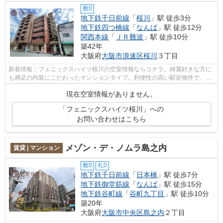
敷0
地下鉄千日前線
「
桜川
」駅 徒歩3分
地下鉄四つ橋線
「
なんば
」駅 徒歩12分
関西本線
「
ＪＲ難波
」駅 徒歩10分
築42年
大阪府
大阪市浪速区
桜川
３丁目
新着情報：フェニックスハイツ桜川の空室情報ならコチラ。綺麗好きな方に
も満足の内装にこだわったマンションタイプ。利便性の高い駅近物件で、駅
まで徒歩3分という立地が魅力的です。...
現在空室情報がありません。
「フェニックスハイツ桜川」への
お問い合わせはこちら
メゾン・デ・ノムラ島之内
賃貸 | マンション
敷0
礼0
地下鉄千日前線
「
日本橋
」駅 徒歩7分
地下鉄御堂筋線
「
なんば
」駅 徒歩15分
地下鉄谷町線
「
谷町九丁目
」駅 徒歩10分
築20年
大阪府
大阪市中央区
島之内
２丁目