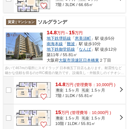
7階 / 3LDK / 66.65㎡
ソルグランデ
賃貸 | マンション
14.8
15
万円～
万円
地下鉄堺筋線
「
恵美須町
」駅 徒歩5分
南海本線
「
難波
」駅 徒歩10分
地下鉄御堂筋線
「
なんば
」駅 徒歩12分
築11年 / 55.81㎡
大阪府
大阪市浪速区
日本橋東
２丁目
歩いて467mの場所にスギドラッグ 日本橋五丁目店もあります。耐震性など
確かな信頼を得るのがRC構造の魅力です。設備良し・外観良しのイチオシの
物件。駅から徒歩6分の物件で、電車で...
14.8
万
円
(管理費等：10,000円 )
1.5ヶ月
1.5ヶ月
敷金
礼金
7階 / 1LDK / 55.81㎡
15
万
円
(管理費等：10,000円 )
1.5ヶ月
1.5ヶ月
敷金
礼金
10階 / 1LDK / 55.81㎡