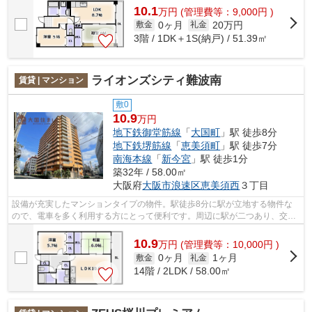
10.1
万
円
(管理費等：9,000円 )
0ヶ月
20万円
敷金
礼金
3階 / 1DK＋1S(納戸) / 51.39㎡
ライオンズシティ難波南
賃貸 | マンション
敷0
10.9
万円
地下鉄御堂筋線
「
大国町
」駅 徒歩8分
地下鉄堺筋線
「
恵美須町
」駅 徒歩7分
南海本線
「
新今宮
」駅 徒歩1分
築32年 / 58.00㎡
大阪府
大阪市浪速区
恵美須西
３丁目
設備が充実したマンションタイプの物件。駅徒歩8分に駅が立地する物件な
ので、電車を多く利用する方にとって便利です。周辺に駅が二つあり、交通
の利便性が高いです。多くの方からご好...
10.9
万
円
(管理費等：10,000円 )
0ヶ月
1ヶ月
敷金
礼金
14階 / 2LDK / 58.00㎡