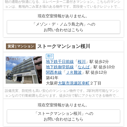
朝の通勤が快適になる、エレベーター二基付きマンション。こちらのマンシ
ョンは、敷地内ごみ置き場のある物件です。普段使っているクレジットで、
初期費用のカード決済が可能です。駅...
現在空室情報がありません。
「メゾン・デ・ノムラ島之内」への
お問い合わせはこちら
ストークマンション桜川
賃貸 | マンション
敷0
地下鉄千日前線
「
桜川
」駅 徒歩2分
地下鉄御堂筋線
「
なんば
」駅 徒歩10分
関西本線
「
ＪＲ難波
」駅 徒歩12分
築41年
大阪府
大阪市浪速区
幸町
２丁目
設備充実、防犯性も高い安心のマンション物件です。2駅利用可能なマンシ
ョンなので行動範囲も広がります。徒歩2分で駅にアクセスできる物件で
す。当社イチオシの物件の「ストークマン...
現在空室情報がありません。
「ストークマンション桜川」への
お問い合わせはこちら