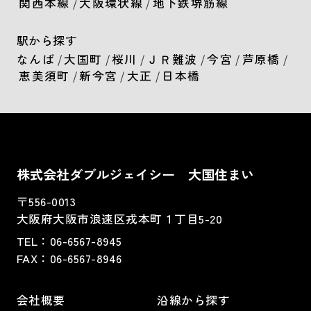
関西本線
/
大阪環状線
/
地下鉄堺筋線
駅から探す
なんば
/
大国町
/
桜川
/
ＪＲ難波
/
今宮
/
芦原橋
/
恵美須町
/
新今宮
/
大正
/
日本橋
株式会社ダブルジェイシー 大国住まい
〒556-0013
大阪府大阪市浪速区戎本町１丁目5-20
TEL：
06-6567-8945
FAX：06-6567-8946
会社概要
沿線から探す