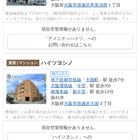
大阪府
大阪市浪速区
恵美須西
１丁目
愛染橋病院まで374mです。2駅利用可物件なので、よく電車を利用する方に
ピッタリですね。安心と信頼のマンションタイプの物件。新着情報：アメニ
ティハイツの空室情報ならコチラ。大国...
現在空室情報がありません。
「アメニティハイツ」への
お問い合わせはこちら
ハイツヨシノ
賃貸 | マンション
敷0
礼0
地下鉄御堂筋線
「
大国町
」駅 徒歩7分
大阪環状線
「
今宮
」駅 徒歩3分
南海本線
「
新今宮
」駅 徒歩12分
築41年
大阪府
大阪市浪速区
大国
３丁目
敷地内にごみ置き場があるのでゴミの持ち運びを軽減させることができま
す。徒歩3分で駅にアクセス可能な、魅力的な駅近物件です。物件の周辺に
駅が2つあり、よく電車を利用する方にピ...
現在空室情報がありません。
「ハイツヨシノ」への