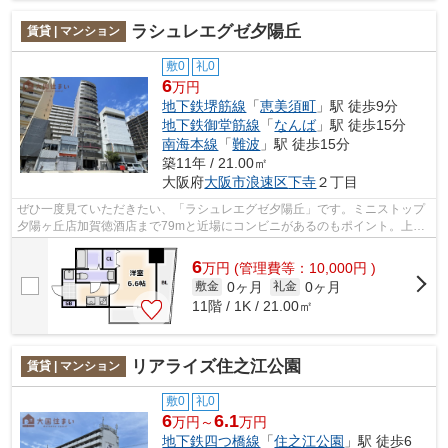
ラシュレエグゼ夕陽丘
賃貸 | マンション
敷0
礼0
6
万円
地下鉄堺筋線
「
恵美須町
」駅 徒歩9分
地下鉄御堂筋線
「
なんば
」駅 徒歩15分
南海本線
「
難波
」駅 徒歩15分
築11年 / 21.00㎡
大阪府
大阪市浪速区
下寺
２丁目
ぜひ一度見ていただきたい、「ラシュレエグゼ夕陽丘」です。ミニストップ
夕陽ヶ丘店加賀徳酒店まで79mと近場にコンビニがあるのもポイント。上層
階には欠かせないエレベータ付きの物件...
6
万
円
(管理費等：10,000円 )
0ヶ月
0ヶ月
敷金
礼金
11階 / 1K / 21.00㎡
リアライズ住之江公園
賃貸 | マンション
敷0
礼0
6
6.1
万円～
万円
地下鉄四つ橋線
「
住之江公園
」駅 徒歩6