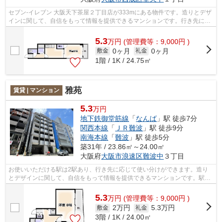
セブン‐イレブン 大阪天下茶屋２丁目店が333mにある物件です。造りとデザ
インに関して、自信をもって情報を提供できるマンションです。行き先に応
じて駅を選べる2駅利用可能なマンショ...
5.3
万
円
(管理費等：9,000円 )
0ヶ月
0ヶ月
敷金
礼金
1階 / 1K / 24.75㎡
雅苑
賃貸 | マンション
5.3
万円
地下鉄御堂筋線
「
なんば
」駅 徒歩7分
関西本線
「
ＪＲ難波
」駅 徒歩9分
南海本線
「
難波
」駅 徒歩5分
築31年 / 23.86㎡～24.00㎡
大阪府
大阪市浪速区
難波中
３丁目
お使いいただける駅は2駅あり、行き先に応じて使い分けができます。造り
とデザインに関して、自信をもって情報を提供できるマンションです。駅ま
で徒歩5分の位置に立地する、アクセス...
5.3
万
円
(管理費等：9,000円 )
2万円
5.3万円
敷金
礼金
3階 / 1K / 24.00㎡