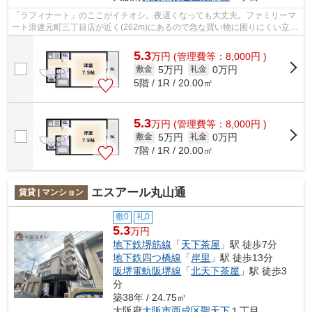
「ラフィナート」のここがイチオシ。夜遅くなっても大丈夫。ファミリーマ
ート浪速元町三丁目店が近く(262m)にあるので急な買い物に困りにくい立地
です。アクセスの良い2駅利用可能なマ...
5.3
万
円
(管理費等：8,000円 )
5万円
0万円
敷金
礼金
5階 / 1R / 20.00㎡
5.3
万
円
(管理費等：8,000円 )
5万円
0万円
敷金
礼金
7階 / 1R / 20.00㎡
エスアール丸山通
賃貸 | マンション
敷0
礼0
5.3
万円
地下鉄堺筋線
「
天下茶屋
」駅 徒歩7分
地下鉄四つ橋線
「
岸里
」駅 徒歩13分
阪堺電軌阪堺線
「
北天下茶屋
」駅 徒歩3
分
築38年 / 24.75㎡
大阪府
大阪市西成区
聖天下
１丁目