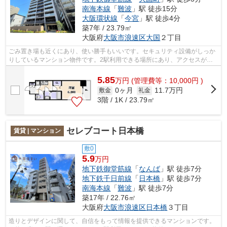
南海本線
「
難波
」駅 徒歩15分
大阪環状線
「
今宮
」駅 徒歩4分
築7年 / 23.79㎡
大阪府
大阪市浪速区
大国
２丁目
ごみ置き場も近くにあり、使い勝手もいいです。セキュリティ設備がしっか
りしているマンション物件です。2駅利用できる場所にあり、アクセスが便
利です。視力をアップしたい方はこちら...
5.85
万
円
(管理費等：10,000円 )
0ヶ月
11.7万円
敷金
礼金
3階 / 1K / 23.79㎡
セレブコート日本橋
賃貸 | マンション
敷0
5.9
万円
地下鉄御堂筋線
「
なんば
」駅 徒歩7分
地下鉄千日前線
「
日本橋
」駅 徒歩7分
南海本線
「
難波
」駅 徒歩7分
築17年 / 22.76㎡
大阪府
大阪市浪速区
日本橋
３丁目
造りとデザインに関して、自信をもって情報を提供できるマンションです。