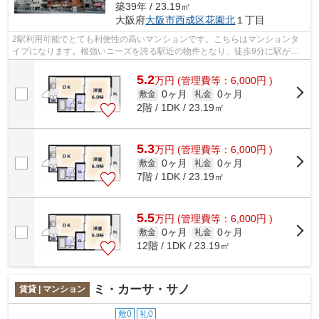
築39年 / 23.19㎡
大阪府
大阪市西成区
花園北
１丁目
2駅利用可能でとても利便性の高いマンションです。こちらはマンションタ
イプになります。根強いニーズを誇る駅近の物件となり、徒歩9分に駅があ
ります。「ラパンジール大国Ⅲ」のここが...
5.2
万
円
(管理費等：6,000円 )
0ヶ月
0ヶ月
敷金
礼金
2階 / 1DK / 23.19㎡
5.3
万
円
(管理費等：6,000円 )
0ヶ月
0ヶ月
敷金
礼金
7階 / 1DK / 23.19㎡
5.5
万
円
(管理費等：6,000円 )
0ヶ月
0ヶ月
敷金
礼金
12階 / 1DK / 23.19㎡
ミ・カーサ・サノ
賃貸 | マンション
敷0
礼0