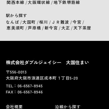
関西本線
/
大阪環状線
/
地下鉄堺筋線
駅から探す
なんば
/
大国町
/
桜川
/
ＪＲ難波
/
今宮
/
恵美須町
/
芦原橋
/
新今宮
/
大正
/
天下茶屋
株式会社ダブルジェイシー 大国住まい
〒556-0013
大阪府大阪市浪速区戎本町１丁目5-20
TEL：
06-6567-8945
FAX：06-6567-8946
会社概要
沿線から探す