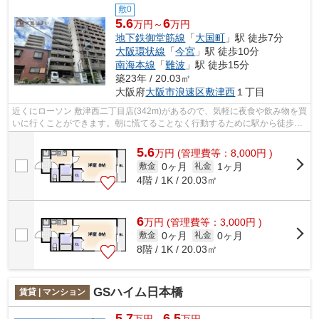
敷0
5.6
6
万円～
万円
地下鉄御堂筋線
「
大国町
」駅 徒歩7分
大阪環状線
「
今宮
」駅 徒歩10分
南海本線
「
難波
」駅 徒歩15分
築23年 / 20.03㎡
大阪府
大阪市浪速区
敷津西
１丁目
近くにローソン 敷津西二丁目店(342m)があるので、気軽に夜食や飲み物を買
いに行くことができます。朝に慌てることなく行動するために駅から徒歩7
分の駅近マンションはいかがでしょう...
5.6
万
円
(管理費等：8,000円 )
0ヶ月
1ヶ月
敷金
礼金
4階 / 1K / 20.03㎡
6
万
円
(管理費等：3,000円 )
0ヶ月
0ヶ月
敷金
礼金
8階 / 1K / 20.03㎡
GSハイム日本橋
賃貸 | マンション
5.7
6.5
万円～
万円