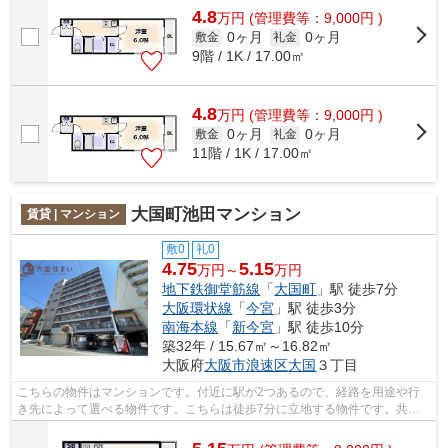
4.8
万
円
(管理費等：9,000円 )
0ヶ月
0ヶ月
敷金
礼金
9階 / 1K / 17.00㎡
4.8
万
円
(管理費等：9,000円 )
0ヶ月
0ヶ月
敷金
礼金
11階 / 1K / 17.00㎡
大国町池田マンション
賃貸 | マンション
敷0
礼0
4.75
5.15
万円～
万円
地下鉄御堂筋線
「
大国町
」駅 徒歩7分
大阪環状線
「
今宮
」駅 徒歩3分
南海本線
「
新今宮
」駅 徒歩10分
築32年 / 15.67㎡～16.82㎡
大阪府
大阪市浪速区
大国
３丁目
こちらの物件はマンションです。付近に駅が2つあるので、経路を用途や行
き先によって選べる物件です。こちらは徒歩7分に立地する物件です。共用
部には敷地内ごみ置き場・エレベータな...