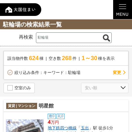
駐輪場の検索結果一覧
再検索
624
268
1～30
該当物件数
棟
空き数
件
棟を表示
変更
絞り込み条件：
キーワード：駐輪場
空室のみ
明星館
賃貸 | マンション
敷0
礼0
4
万円
地下鉄四つ橋線
「
玉出
」駅 徒歩1分