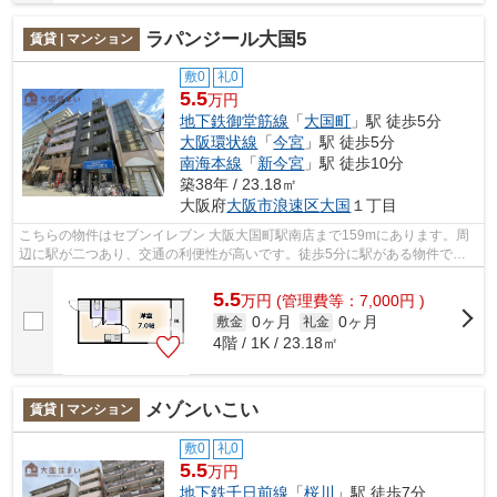
ラパンジール大国5
賃貸 | マンション
敷0
礼0
5.5
万円
地下鉄御堂筋線
「
大国町
」駅 徒歩5分
大阪環状線
「
今宮
」駅 徒歩5分
南海本線
「
新今宮
」駅 徒歩10分
築38年 / 23.18㎡
大阪府
大阪市浪速区
大国
１丁目
こちらの物件はセブンイレブン 大阪大国町駅南店まで159mにあります。周
辺に駅が二つあり、交通の利便性が高いです。徒歩5分に駅がある物件で
す。「ラパンジール大国5」の物件情報をお...
5.5
万
円
(管理費等：7,000円 )
0ヶ月
0ヶ月
敷金
礼金
4階 / 1K / 23.18㎡
メゾンいこい
賃貸 | マンション
敷0
礼0
5.5
万円
地下鉄千日前線
「
桜川
」駅 徒歩7分