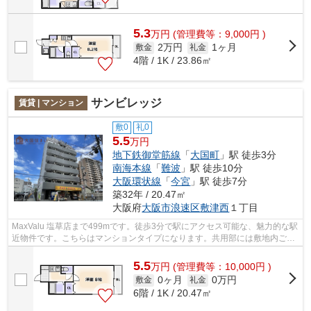
5.3
万
円
(管理費等：9,000円 )
2万円
1ヶ月
敷金
礼金
4階 / 1K / 23.86㎡
サンビレッジ
賃貸 | マンション
敷0
礼0
5.5
万円
地下鉄御堂筋線
「
大国町
」駅 徒歩3分
南海本線
「
難波
」駅 徒歩10分
大阪環状線
「
今宮
」駅 徒歩7分
築32年 / 20.47㎡
大阪府
大阪市浪速区
敷津西
１丁目
MaxValu 塩草店まで499mです。徒歩3分で駅にアクセス可能な、魅力的な駅
近物件です。こちらはマンションタイプになります。共用部には敷地内ごみ
置き場・エレベータなどが揃っておりま...
5.5
万
円
(管理費等：10,000円 )
0ヶ月
0万円
敷金
礼金
6階 / 1K / 20.47㎡