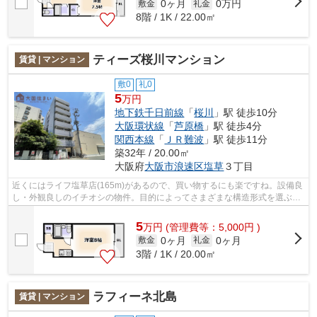
0ヶ月
0万円
敷金
礼金
8階 / 1K / 22.00㎡
ティーズ桜川マンション
賃貸 | マンション
敷0
礼0
5
万円
地下鉄千日前線
「
桜川
」駅 徒歩10分
大阪環状線
「
芦原橋
」駅 徒歩4分
関西本線
「
ＪＲ難波
」駅 徒歩11分
築32年 / 20.00㎡
大阪府
大阪市浪速区
塩草
３丁目
近くにはライフ塩草店(165m)があるので、買い物するにも楽ですね。設備良
し・外観良しのイチオシの物件。目的によってさまざまな構造形式を選ぶこ
とができるRC構造です。朝に慌てるこ...
5
万
円
(管理費等：5,000円 )
0ヶ月
0ヶ月
敷金
礼金
3階 / 1K / 20.00㎡
ラフィーネ北島
賃貸 | マンション