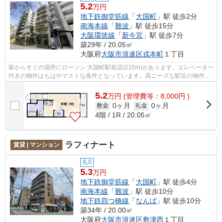
5.2
万円
地下鉄御堂筋線
「
大国町
」駅 徒歩2分
南海本線
「
難波
」駅 徒歩15分
大阪環状線
「
新今宮
」駅 徒歩7分
築29年 / 20.05㎡
大阪府
大阪市浪速区
戎本町
１丁目
家からすぐの場所にローソン 大国町駅前店(215m)があります。エレベーター
付きの物件はもはやマストな条件となっています。高ニーズな駅近の物件と
なっており、徒歩1分に立地していま...
5.2
万
円
(管理費等：8,000円 )
0ヶ月
0ヶ月
敷金
礼金
4階 / 1R / 20.05㎡
ラフィナート
賃貸 | マンション
礼0
5.3
万円
地下鉄御堂筋線
「
大国町
」駅 徒歩4分
南海本線
「
難波
」駅 徒歩10分
地下鉄四つ橋線
「
なんば
」駅 徒歩10分
築34年 / 20.00㎡
大阪府
大阪市浪速区
敷津西
１丁目