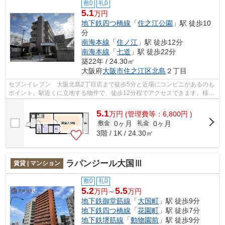
敷0
礼0
5.1
万円
地下鉄四つ橋線
「
住之江公園
」駅 徒歩10
分
南海本線
「
住ノ江
」駅 徒歩12分
南海本線
「
七道
」駅 徒歩22分
築22年 / 24.30㎡
大阪府
大阪市住之江区
北島
２丁目
セブンイレブン 大阪北島2丁目店まで徒歩5分と近場にコンビニがあるのも
ポイント。駅近くに立地する物件で、徒歩12分程でアクセスできます。様々
な場所へのアクセスが便利になる、2駅...
5.1
万
円
(管理費等：6,800円 )
0ヶ月
0ヶ月
敷金
礼金
3階 / 1K / 24.30㎡
ラパンジール大国Ⅲ
賃貸 | マンション
敷0
礼0
5.2
5.5
万円～
万円
地下鉄御堂筋線
「
大国町
」駅 徒歩9分
地下鉄四つ橋線
「
花園町
」駅 徒歩7分
地下鉄堺筋線
「
動物園前
」駅 徒歩9分