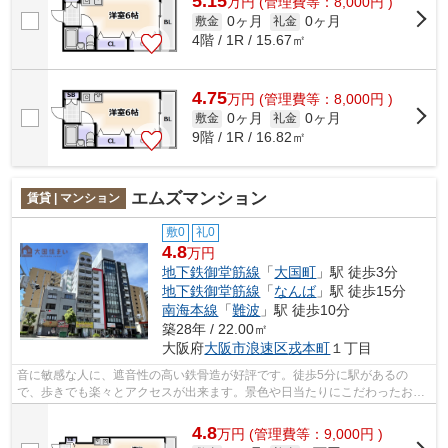
5.15
万
円
(管理費等：8,000円 )
0ヶ月
0ヶ月
敷金
礼金
4階 / 1R / 15.67㎡
4.75
万
円
(管理費等：8,000円 )
0ヶ月
0ヶ月
敷金
礼金
9階 / 1R / 16.82㎡
エムズマンション
賃貸 | マンション
敷0
礼0
4.8
万円
地下鉄御堂筋線
「
大国町
」駅 徒歩3分
地下鉄御堂筋線
「
なんば
」駅 徒歩15分
南海本線
「
難波
」駅 徒歩10分
築28年 / 22.00㎡
大阪府
大阪市浪速区
戎本町
１丁目
音に敏感な人に、遮音性の高い鉄骨造が好評です。徒歩5分に駅があるの
で、歩きでも楽々とアクセスが出来ます。景色や日当たりにこだわったお部
屋探しをしている方にオススメの物件を提...
4.8
万
円
(管理費等：9,000円 )