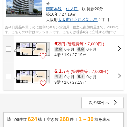
分
南海本線
「
住ノ江
」駅 徒歩20分
築16年 / 27.19㎡
大阪府
大阪市住之江区
新北島
２丁目
薬や日用品を買うのに便利なキリン堂薬局 住之江南加賀屋まで、280mで
す。こちらの物件はマンションです。こちらは徒歩6分に立地する物件で
す。共用部にはエレベータ・敷地内ごみ置き...
6
万
円
(管理費等：7,000円 )
0ヶ月
0ヶ月
敷金
礼金
4階 / 1K / 27.19㎡
6.1
万
円
(管理費等：7,000円 )
0ヶ月
0ヶ月
敷金
礼金
9階 / 1K / 27.19㎡
次の30件へ
624
268
1～30
該当物件数
棟
空き数
件
棟を表示