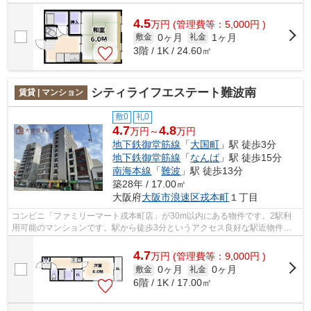
ことができます。自転車持ちの方には...
4.5
万
円
(管理費等：5,000円 )
0ヶ月
1ヶ月
敷金
礼金
3階 / 1K / 24.60㎡
シティライフエステート難波南
賃貸 | マンション
敷0
礼0
4.7
4.8
万円～
万円
地下鉄御堂筋線
「
大国町
」駅 徒歩3分
地下鉄御堂筋線
「
なんば
」駅 徒歩15分
南海本線
「
難波
」駅 徒歩13分
築28年 / 17.00㎡
大阪府
大阪市浪速区
戎本町
１丁目
コンビニ「ファミリーマート戎本町店」が30m以内にある物件です。2駅利
用可能のマンションです。駅から徒歩3分というアクセス良好な駅近物件は
いかがですか。共用部には敷地内ごみ置き...
4.7
万
円
(管理費等：9,000円 )
0ヶ月
0ヶ月
敷金
礼金
6階 / 1K / 17.00㎡