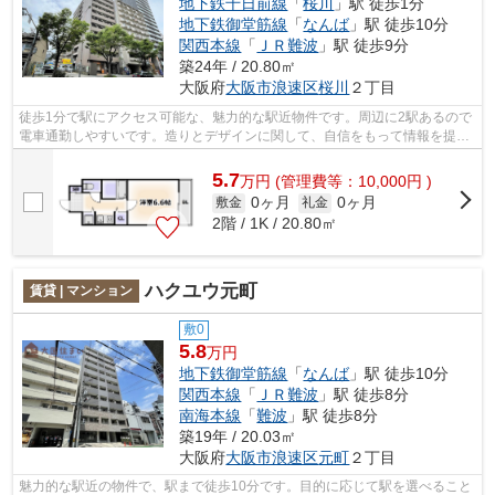
地下鉄千日前線
「
桜川
」駅 徒歩1分
地下鉄御堂筋線
「
なんば
」駅 徒歩10分
関西本線
「
ＪＲ難波
」駅 徒歩9分
築24年 / 20.80㎡
大阪府
大阪市浪速区
桜川
２丁目
徒歩1分で駅にアクセス可能な、魅力的な駅近物件です。周辺に2駅あるので
電車通勤しやすいです。造りとデザインに関して、自信をもって情報を提供
できるマンションです。共用部には敷...
5.7
万
円
(管理費等：10,000円 )
0ヶ月
0ヶ月
敷金
礼金
2階 / 1K / 20.80㎡
ハクユウ元町
賃貸 | マンション
敷0
5.8
万円
地下鉄御堂筋線
「
なんば
」駅 徒歩10分
関西本線
「
ＪＲ難波
」駅 徒歩8分
南海本線
「
難波
」駅 徒歩8分
築19年 / 20.03㎡
大阪府
大阪市浪速区
元町
２丁目
魅力的な駅近の物件で、駅まで徒歩10分です。目的に応じて駅を選べること