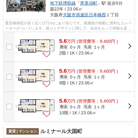
地下鉄堺筋線
「
恵美須町
」駅 徒歩5分
築22年 / 23.06㎡
大阪府
大阪市浪速区
日本橋西
１丁目
愛染橋病院が直ぐ近く(271m)にあり安心です。階層差の移動に便利なエレベ
ーターがついています。造りとデザインに関して、自信をもって情報を提供
できるマンションです。駅から徒歩10...
5.6
万
円
(管理費等：9,400円 )
0ヶ月
1ヶ月
敷金
礼金
2階 / 1K / 23.06㎡
5.6
万
円
(管理費等：9,400円 )
0ヶ月
1ヶ月
敷金
礼金
9階 / 1K / 23.06㎡
5.6
万
円
(管理費等：9,400円 )
0ヶ月
1ヶ月
敷金
礼金
10階 / 1K / 23.06㎡
ルミナール大国町
賃貸 | マンション