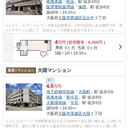
南海本線
「
粉浜
」駅 徒歩10分
阪堺電軌阪堺線
「
塚西
」駅 徒歩6分
築40年 / 19.33㎡
大阪府
大阪市西成区
玉出中
２丁目
コンビニ「セブン-イレブン大阪玉出駅東店」が87m以内にある物件です。造
りとデザインに関して、自信をもって情報を提供できるマンションです。電
車での移動がより便利になる、2駅利用...
4
万
円
(管理費等：6,000円 )
0ヶ月
0ヶ月
敷金
礼金
5階 / 1R / 19.33㎡
大国マンション
賃貸 | マンション
敷0
4.5
万円
地下鉄御堂筋線
「
大国町
」駅 徒歩3分
南海本線
「
新今宮
」駅 徒歩8分
大阪環状線
「
今宮
」駅 徒歩5分
築56年 / 24.60㎡
大阪府
大阪市浪速区
大国
１丁目
コンビニ(ローソン 大国町駅前店)も近く(194m)て急な買い物があった時にも
便利です。疲れた夜でも駅から徒歩3分のお部屋なら駅からすぐに家に帰る