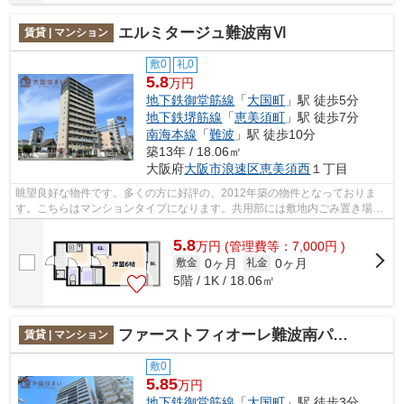
エルミタージュ難波南Ⅵ
賃貸 | マンション
敷0
礼0
5.8
万円
地下鉄御堂筋線
「
大国町
」駅 徒歩5分
地下鉄堺筋線
「
恵美須町
」駅 徒歩7分
南海本線
「
難波
」駅 徒歩10分
築13年 / 18.06㎡
大阪府
大阪市浪速区
恵美須西
１丁目
眺望良好な物件です。多くの方に好評の、2012年築の物件となっておりま
す。こちらはマンションタイプになります。共用部には敷地内ごみ置き場・
エレベータなどが揃っております。エル...
5.8
万
円
(管理費等：7,000円 )
0ヶ月
0ヶ月
敷金
礼金
5階 / 1K / 18.06㎡
ファーストフィオーレ難波南パークサイド
賃貸 | マンション
敷0
5.85
万円
地下鉄御堂筋線
「
大国町
」駅 徒歩3分