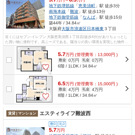
地下鉄堺筋線
「
恵美須町
」駅 徒歩3分
南海本線
「
難波
」駅 徒歩13分
地下鉄御堂筋線
「
なんば
」駅 徒歩15分
築44年 / 34.84㎡
大阪府
大阪市浪速区
日本橋東
３丁目
近くにはセブン‐イレブン 大阪恵美須西１丁目店(徒歩4分)がありちょっとし
た買い物に便利です。高ニーズである、陽当りの良い環境を実現した物件と
なっています。駅まで歩いてアクセス...
5.7
万
円
(管理費等：13,000円 )
0万円
0万円
敷金
礼金
6階 / 1LDK / 34.84㎡
6.5
万
円
(管理費等：15,000円 )
4万円
4万円
敷金
礼金
8階 / 1LDK / 34.84㎡
エスティライフ難波西
賃貸 | マンション
敷0
礼0
5.7
万円