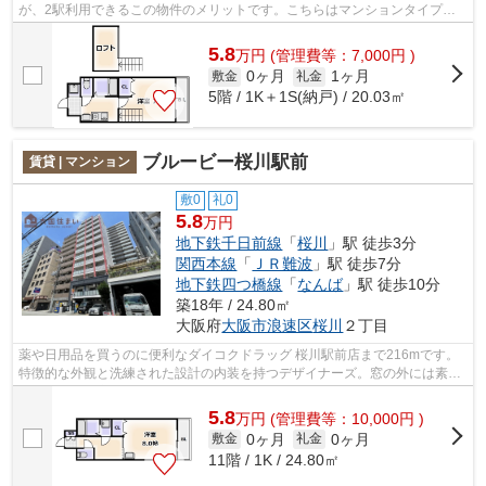
が、2駅利用できるこの物件のメリットです。こちらはマンションタイプに
なります。共用部にはエレベータ・敷地...
5.8
万
円
(管理費等：7,000円 )
0ヶ月
1ヶ月
敷金
礼金
5階 / 1K＋1S(納戸) / 20.03㎡
ブルービー桜川駅前
賃貸 | マンション
敷0
礼0
5.8
万円
地下鉄千日前線
「
桜川
」駅 徒歩3分
関西本線
「
ＪＲ難波
」駅 徒歩7分
地下鉄四つ橋線
「
なんば
」駅 徒歩10分
築18年 / 24.80㎡
大阪府
大阪市浪速区
桜川
２丁目
薬や日用品を買うのに便利なダイコクドラッグ 桜川駅前店まで216mです。
特徴的な外観と洗練された設計の内装を持つデザイナーズ。窓の外には素晴
らしい景色が広がるマンションです。新...
5.8
万
円
(管理費等：10,000円 )
0ヶ月
0ヶ月
敷金
礼金
11階 / 1K / 24.80㎡