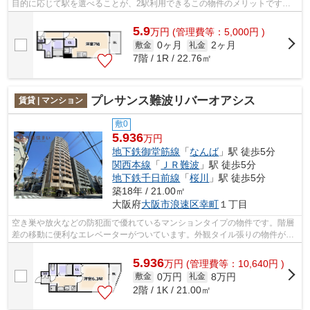
目的に応じて駅を選べることが、2駅利用できるこの物件のメリットです。
駅徒歩7分に駅が立地する物件なので、...
5.9
万
円
(管理費等：5,000円 )
0ヶ月
2ヶ月
敷金
礼金
7階 / 1R / 22.76㎡
プレサンス難波リバーオアシス
賃貸 | マンション
敷0
5.936
万円
地下鉄御堂筋線
「
なんば
」駅 徒歩5分
関西本線
「
ＪＲ難波
」駅 徒歩5分
地下鉄千日前線
「
桜川
」駅 徒歩5分
築18年 / 21.00㎡
大阪府
大阪市浪速区
幸町
１丁目
空き巣や放火などの防犯面で優れているマンションタイプの物件です。階層
差の移動に便利なエレベーターがついています。外観タイル張りの物件が好
評となっています。電車をよく使う方...
5.936
万
円
(管理費等：10,640円 )
0万円
8万円
敷金
礼金
2階 / 1K / 21.00㎡