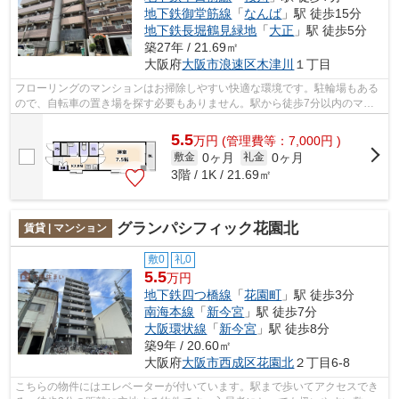
地下鉄御堂筋線
「
なんば
」駅 徒歩15分
地下鉄長堀鶴見緑地
「
大正
」駅 徒歩5分
築27年 / 21.69㎡
大阪府
大阪市浪速区
木津川
１丁目
フローリングのマンションはお掃除しやすい快適な環境です。駐輪場もある
ので、自転車の置き場を探す必要もありません。駅から徒歩7分以内のマン
ションなら人通りも多いので女性も安心...
5.5
万
円
(管理費等：7,000円 )
0ヶ月
0ヶ月
敷金
礼金
3階 / 1K / 21.69㎡
グランパシフィック花園北
賃貸 | マンション
敷0
礼0
5.5
万円
地下鉄四つ橋線
「
花園町
」駅 徒歩3分
南海本線
「
新今宮
」駅 徒歩7分
大阪環状線
「
新今宮
」駅 徒歩8分
築9年 / 20.60㎡
大阪府
大阪市西成区
花園北
２丁目6-8
こちらの物件にはエレベーターが付いています。駅まで歩いてアクセスでき