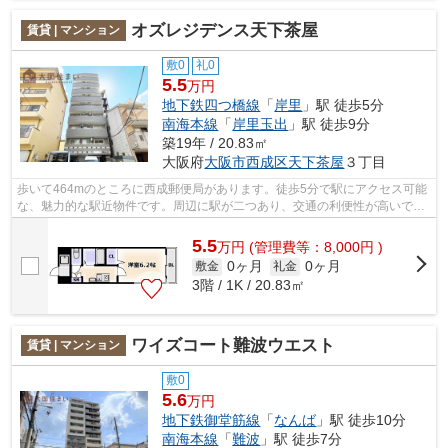
オズレジデンス天下茶屋
賃貸 | マンション
敷0
礼0
5.5
万円
地下鉄四つ橋線
「
岸里
」駅 徒歩5分
南海本線
「
岸里玉出
」駅 徒歩9分
築19年 / 20.83㎡
大阪府
大阪市西成区
天下茶屋
３丁目
歩いて464mのところに西成郵便局があります。徒歩5分で駅にアクセス可能
な、魅力的な駅近物件です。周辺に駅が二つあり、交通の利便性が高いで
す。共用部にはエレベータ・敷地内ごみ置...
5.5
万
円
(管理費等：8,000円 )
0ヶ月
0ヶ月
敷金
礼金
3階 / 1K / 20.83㎡
ワイズコート難波ウエスト
賃貸 | マンション
敷0
5.6
万円
地下鉄御堂筋線
「
なんば
」駅 徒歩10分
南海本線
「
難波
」駅 徒歩7分