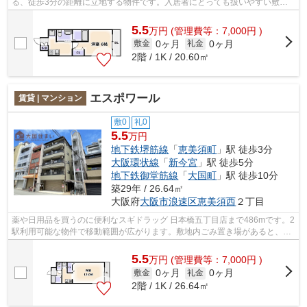
る、徒歩3分の距離に立地する物件です。入居者にとっても扱いやすい敷地
内ごみ置き場がついています。気になる...
5.5
万
円
(管理費等：7,000円 )
0ヶ月
0ヶ月
敷金
礼金
2階 / 1K / 20.60㎡
エスポワール
賃貸 | マンション
敷0
礼0
5.5
万円
地下鉄堺筋線
「
恵美須町
」駅 徒歩3分
大阪環状線
「
新今宮
」駅 徒歩5分
地下鉄御堂筋線
「
大国町
」駅 徒歩10分
築29年 / 26.64㎡
大阪府
大阪市浪速区
恵美須西
２丁目
薬や日用品を買うのに便利なスギドラッグ 日本橋五丁目店まで486mです。2
駅利用可能な物件で移動範囲が広がります。敷地内ごみ置き場があると、ゴ
ミ捨てが楽になります。新着情報：エ...
5.5
万
円
(管理費等：7,000円 )
0ヶ月
0ヶ月
敷金
礼金
2階 / 1K / 26.64㎡