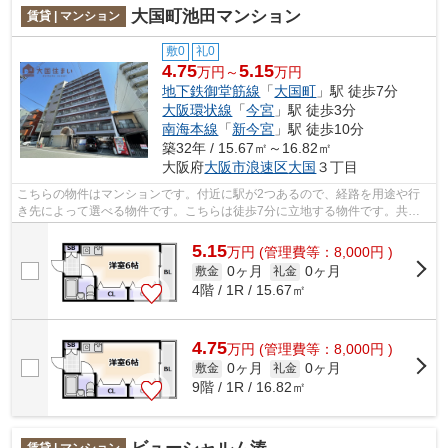
大国町池田マンション
賃貸 | マンション
敷0
礼0
4.75
5.15
万円～
万円
地下鉄御堂筋線
「
大国町
」駅 徒歩7分
大阪環状線
「
今宮
」駅 徒歩3分
南海本線
「
新今宮
」駅 徒歩10分
築32年 / 15.67㎡～16.82㎡
大阪府
大阪市浪速区
大国
３丁目
こちらの物件はマンションです。付近に駅が2つあるので、経路を用途や行
き先によって選べる物件です。こちらは徒歩7分に立地する物件です。共用
部には敷地内ごみ置き場・エレベータな...
5.15
万
円
(管理費等：8,000円 )
0ヶ月
0ヶ月
敷金
礼金
4階 / 1R / 15.67㎡
4.75
万
円
(管理費等：8,000円 )
0ヶ月
0ヶ月
敷金
礼金
9階 / 1R / 16.82㎡
賃貸 | マンション