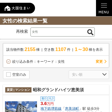
女性の検索結果一覧
再検索
2155
1107
1～30
該当物件数
棟
空き数
件
棟を表示
変更
絞り込み条件：
キーワード：女性
空室のみ
昭和グランドハイツ恵美須
賃貸 | マンション
敷0
礼0
3.6
万円
地下鉄堺筋線
「
恵美須町
」駅 徒歩3分