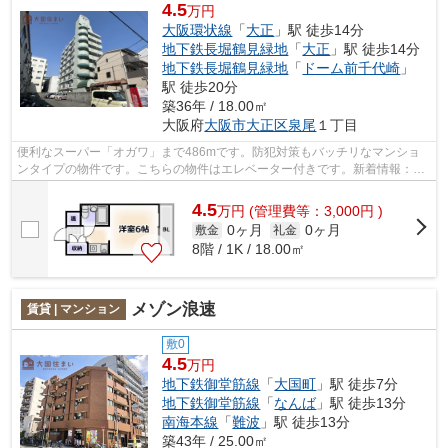
4.5
万円
大阪環状線
「
大正
」駅 徒歩14分
地下鉄長堀鶴見緑地
「
大正
」駅 徒歩14分
地下鉄長堀鶴見緑地
「
ドーム前千代崎
」
駅 徒歩20分
築36年 / 18.00㎡
大阪府
大阪市大正区
泉尾
１丁目
便利なスーパー「オガワ」まで486mです。防犯対策もバッチリなマンショ
ンタイプの物件です。こちらの物件はエレベーター付きです。新着情報：ビ
バリーヒルズ泉尾の空室情報ならコチラ...
4.5
万
円
(管理費等：3,000円 )
0ヶ月
0ヶ月
敷金
礼金
8階 / 1K / 18.00㎡
メゾン浪速
賃貸 | マンション
敷0
4.5
万円
地下鉄御堂筋線
「
大国町
」駅 徒歩7分
地下鉄御堂筋線
「
なんば
」駅 徒歩13分
南海本線
「
難波
」駅 徒歩13分
築43年 / 25.00㎡