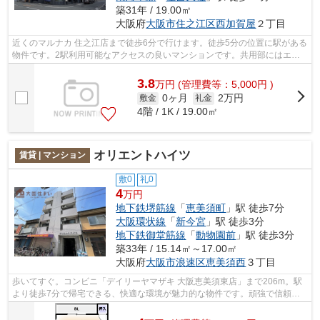
築31年 / 19.00㎡
大阪府
大阪市住之江区
西加賀屋
２丁目
近くのマルナカ 住之江店まで徒歩6分で行けます。徒歩5分の位置に駅がある
物件です。2駅利用可能なアクセスの良いマンションです。共用部にはエレ
ベータ・敷地内ごみ置き場などが備わ...
3.8
万
円
(管理費等：5,000円 )
0ヶ月
2万円
敷金
礼金
4階 / 1K / 19.00㎡
オリエントハイツ
賃貸 | マンション
敷0
礼0
4
万円
地下鉄堺筋線
「
恵美須町
」駅 徒歩7分
大阪環状線
「
新今宮
」駅 徒歩3分
地下鉄御堂筋線
「
動物園前
」駅 徒歩3分
築33年 / 15.14㎡～17.00㎡
大阪府
大阪市浪速区
恵美須西
３丁目
歩いてすぐ。コンビニ「デイリーヤマザキ 大阪恵美須東店」まで206m。駅
より徒歩7分で帰宅できる、快適な環境が魅力的な物件です。頑強で信頼性
の高い鉄骨造の物件です。機能性やデザ...