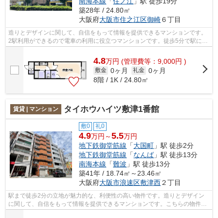
南海本線
「
住ノ江
」駅 徒歩19分
築28年 / 24.80㎡
大阪府
大阪市住之江区
御崎
６丁目
造りとデザインに関して、自信をもって情報を提供できるマンションです。
2駅利用ができるので電車の利用に役立つマンションです。徒歩5分で駅にア
クセス可能な、魅力的な駅近物件です...
4.8
万
円
(管理費等：9,000円 )
0ヶ月
0ヶ月
敷金
礼金
8階 / 1K / 24.80㎡
タイホウハイツ敷津1番館
賃貸 | マンション
敷0
礼0
4.9
5.5
万円～
万円
地下鉄御堂筋線
「
大国町
」駅 徒歩2分
地下鉄御堂筋線
「
なんば
」駅 徒歩13分
南海本線
「
難波
」駅 徒歩13分
築41年 / 18.74㎡～23.46㎡
大阪府
大阪市浪速区
敷津西
２丁目
駅まで徒歩2分の立地が魅力的な、利便性の高い物件です。造りとデザイン
に関して、自信をもって情報を提供できるマンションです。こちらの物件は
周辺に駅が2つあるので電車へのアクセ...