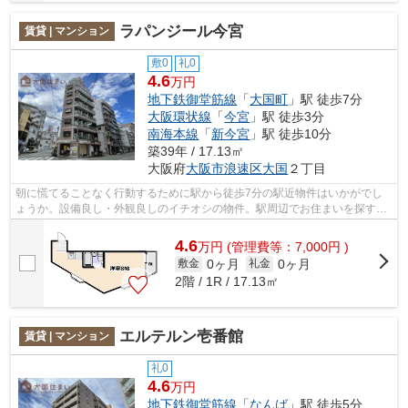
ラパンジール今宮
賃貸 | マンション
敷0
礼0
4.6
万円
地下鉄御堂筋線
「
大国町
」駅 徒歩7分
大阪環状線
「
今宮
」駅 徒歩3分
南海本線
「
新今宮
」駅 徒歩10分
築39年 / 17.13㎡
大阪府
大阪市浪速区
大国
２丁目
朝に慌てることなく行動するために駅から徒歩7分の駅近物件はいかがでし
ょうか。設備良し・外観良しのイチオシの物件。駅周辺でお住まいを探すな
ら、大阪市浪速区エリアの大阪市営御堂...
4.6
万
円
(管理費等：7,000円 )
0ヶ月
0ヶ月
敷金
礼金
2階 / 1R / 17.13㎡
エルテルン壱番館
賃貸 | マンション
礼0
4.6
万円
地下鉄御堂筋線
「
なんば
」駅 徒歩5分