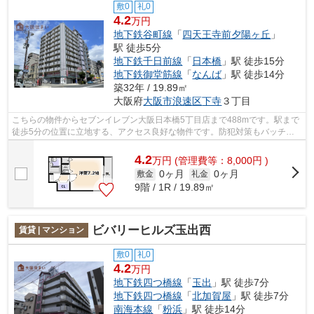
敷0
礼0
4.2
万円
地下鉄谷町線
「
四天王寺前夕陽ヶ丘
」
駅 徒歩5分
地下鉄千日前線
「
日本橋
」駅 徒歩15分
地下鉄御堂筋線
「
なんば
」駅 徒歩14分
築32年 / 19.89㎡
大阪府
大阪市浪速区
下寺
３丁目
こちらの物件からセブンイレブン大阪日本橋5丁目店まで488mです。駅まで
徒歩5分の位置に立地する、アクセス良好な物件です。防犯対策もバッチリ
なマンションタイプの物件です。共用部...
4.2
万
円
(管理費等：8,000円 )
0ヶ月
0ヶ月
敷金
礼金
9階 / 1R / 19.89㎡
ビバリーヒルズ玉出西
賃貸 | マンション
敷0
礼0
4.2
万円
地下鉄四つ橋線
「
玉出
」駅 徒歩7分
地下鉄四つ橋線
「
北加賀屋
」駅 徒歩7分
南海本線
「
粉浜
」駅 徒歩14分