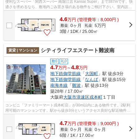
便利なスーパー「関西スーパー 南堀江店 Kansai Super」まで387mです。快
適さを求めるなら、敷地内ごみ置き場のある物件をご検討下さい。室内設備
や機能性にこだわったマンション物件...
4.6
万
円
(管理費等：8,000円 )
0ヶ月
5万円
敷金
礼金
3階 / 1DK / 25.00㎡
シティライフエステート難波南
賃貸 | マンション
敷0
礼0
4.7
4.8
万円～
万円
地下鉄御堂筋線
「
大国町
」駅 徒歩3分
地下鉄御堂筋線
「
なんば
」駅 徒歩15分
南海本線
「
難波
」駅 徒歩13分
築28年 / 17.00㎡
大阪府
大阪市浪速区
戎本町
１丁目
コンビニ「ファミリーマート戎本町店」が30m以内にある物件です。2駅利
用可能のマンションです。駅から徒歩3分というアクセス良好な駅近物件は
いかがですか。共用部には敷地内ごみ置き...
4.7
万
円
(管理費等：9,000円 )
0ヶ月
0ヶ月
敷金
礼金
6階 / 1K / 17.00㎡