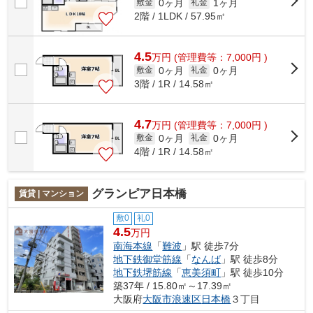
0ヶ月
1ヶ月
敷金
礼金
2階 / 1LDK / 57.95㎡
4.5
万
円
(管理費等：7,000円 )
0ヶ月
0ヶ月
敷金
礼金
3階 / 1R / 14.58㎡
4.7
万
円
(管理費等：7,000円 )
0ヶ月
0ヶ月
敷金
礼金
4階 / 1R / 14.58㎡
グランピア日本橋
賃貸 | マンション
敷0
礼0
4.5
万円
南海本線
「
難波
」駅 徒歩7分
地下鉄御堂筋線
「
なんば
」駅 徒歩8分
地下鉄堺筋線
「
恵美須町
」駅 徒歩10分
築37年 / 15.80㎡～17.39㎡
大阪府
大阪市浪速区
日本橋
３丁目