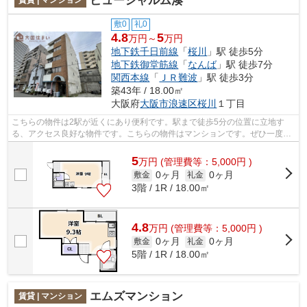
ビューシャルム湊
敷0
礼0
4.8
5
万円～
万円
地下鉄千日前線
「
桜川
」駅 徒歩5分
地下鉄御堂筋線
「
なんば
」駅 徒歩7分
関西本線
「
ＪＲ難波
」駅 徒歩3分
築43年 / 18.00㎡
大阪府
大阪市浪速区
桜川
１丁目
こちらの物件は2駅が近くにあり便利です。駅まで徒歩5分の位置に立地す
る、アクセス良好な物件です。こちらの物件はマンションです。ぜひ一度見
ていただきたい、「ビューシャルム湊」...
5
万
円
(管理費等：5,000円 )
0ヶ月
0ヶ月
敷金
礼金
3階 / 1R / 18.00㎡
4.8
万
円
(管理費等：5,000円 )
0ヶ月
0ヶ月
敷金
礼金
5階 / 1R / 18.00㎡
エムズマンション
賃貸 | マンション