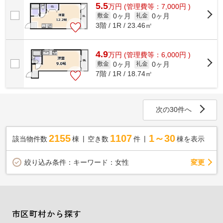
5.5
万
円
(管理費等：7,000円 )
0ヶ月
0ヶ月
敷金
礼金
3階 / 1R / 23.46㎡
4.9
万
円
(管理費等：6,000円 )
0ヶ月
0ヶ月
敷金
礼金
7階 / 1R / 18.74㎡
次の30件へ
2155
1107
1～30
該当物件数
棟
空き数
件
棟を表示
変更
絞り込み条件：
キーワード：女性
市区町村から探す