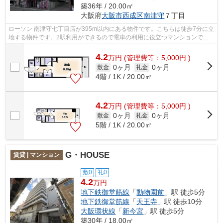
築36年 / 20.00㎡
大阪府
大阪市西成区
南津守
７丁目
ローソン 南津守七丁目店が395m以内にある物件です。こちらは徒歩7分に立
地する物件です。2駅利用ができるので電車の利用に役立つマンションで
す。共用部にはエレベータ・敷地内ごみ置...
4.2
万
円
(管理費等：5,000円 )
0ヶ月
0ヶ月
敷金
礼金
4階 / 1K / 20.00㎡
4.2
万
円
(管理費等：5,000円 )
0ヶ月
0ヶ月
敷金
礼金
5階 / 1K / 20.00㎡
G・HOUSE
賃貸 | マンション
敷0
礼0
4.2
万円
地下鉄御堂筋線
「
動物園前
」駅 徒歩5分
地下鉄御堂筋線
「
天王寺
」駅 徒歩10分
大阪環状線
「
新今宮
」駅 徒歩5分
築30年 / 18.00㎡