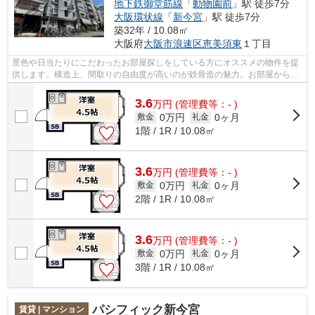
地下鉄御堂筋線
「
動物園前
」駅 徒歩7分
大阪環状線
「
新今宮
」駅 徒歩7分
築32年 / 10.08㎡
大阪府
大阪市浪速区
恵美須東
１丁目
景色や日当たりにこだわったお部屋探しをしている方にオススメの物件を提
供します。構造上、間取りの自由度が高いのが鉄骨造の魅力。お部屋から徒
歩3分の場所に駅があれば、遅刻する心...
3.6
万
円
(管理費等：- )
0万円
0ヶ月
敷金
礼金
1階 / 1R / 10.08㎡
3.6
万
円
(管理費等：- )
0万円
0ヶ月
敷金
礼金
2階 / 1R / 10.08㎡
3.6
万
円
(管理費等：- )
0万円
0ヶ月
敷金
礼金
3階 / 1R / 10.08㎡
パシフィック新今宮
賃貸 | マンション