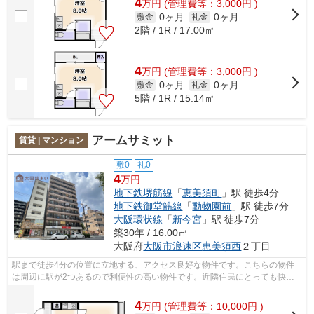
4
万
円
(管理費等：3,000円 )
0ヶ月
0ヶ月
敷金
礼金
2階 / 1R / 17.00㎡
4
万
円
(管理費等：3,000円 )
0ヶ月
0ヶ月
敷金
礼金
5階 / 1R / 15.14㎡
アームサミット
賃貸 | マンション
敷0
礼0
4
万円
地下鉄堺筋線
「
恵美須町
」駅 徒歩4分
地下鉄御堂筋線
「
動物園前
」駅 徒歩7分
大阪環状線
「
新今宮
」駅 徒歩7分
築30年 / 16.00㎡
大阪府
大阪市浪速区
恵美須西
２丁目
駅まで徒歩4分の位置に立地する、アクセス良好な物件です。こちらの物件
は周辺に駅が2つあるので利便性の高い物件です。近隣住民にとっても快適
になる敷地内ごみ置き場付きです。気に...
4
万
円
(管理費等：10,000円 )