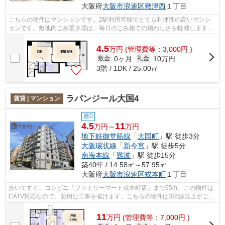
大阪府
大阪市浪速区
敷津西
１丁目
こちらの物件はマンションです。2駅利用可能でとても利便性の高いマンシ
ョンです。敷地内ごみ置き場は、毎日のごみ捨ての煩わしさを軽減します。
当社イチオシの物件の「メゾン浪速」。...
4.5
万
円
(管理費等：3,000円 )
0ヶ月
10万円
敷金
礼金
3階 / 1DK / 25.00㎡
ラパンジール大国4
賃貸 | マンション
敷0
4.5
11
万円～
万円
地下鉄御堂筋線
「
大国町
」駅 徒歩3分
大阪環状線
「
新今宮
」駅 徒歩5分
南海本線
「
難波
」駅 徒歩15分
築40年 / 14.58㎡～57.95㎡
大阪府
大阪市浪速区
戎本町
１丁目
歩いてすぐ。コンビニ「ファミリーマート戎本町店」まで55m。この物件は
CATV対応なので、面倒な工事を省けます。こちらの物件は3沿線以上がご利
用いただけます。ゴミ出し24時間OKの物...
11
万
円
(管理費等：7,000円 )