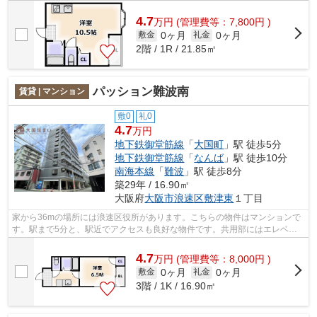
イント。こだわりポイント満載のARIOU...
4.7
万
円
(管理費等：7,800円 )
0ヶ月
0ヶ月
敷金
礼金
2階 / 1R / 21.85㎡
パッション難波南
賃貸 | マンション
敷0
礼0
4.7
万円
地下鉄御堂筋線
「
大国町
」駅 徒歩5分
地下鉄御堂筋線
「
なんば
」駅 徒歩10分
南海本線
「
難波
」駅 徒歩8分
築29年 / 16.90㎡
大阪府
大阪市浪速区
敷津東
１丁目
家から36mの場所には浪速区役所があります。こちらの物件はマンションで
す。駅まで5分と、駅近でアクセスも良好な物件です。共用部にはエレベー
タ・敷地内ごみ置き場などが備わってお...
4.7
万
円
(管理費等：8,000円 )
0ヶ月
0ヶ月
敷金
礼金
3階 / 1K / 16.90㎡