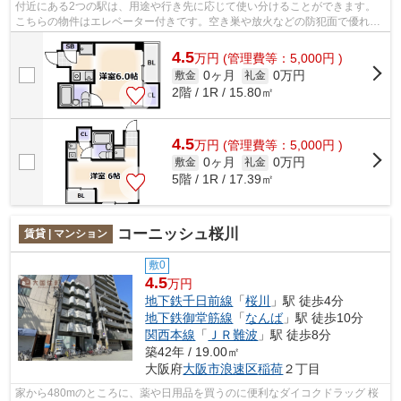
付近にある2つの駅は、用途や行き先に応じて使い分けることができます。
こちらの物件はエレベーター付きです。空き巣や放火などの防犯面で優れて
いるマンションタイプの物件です。「グ...
4.5
万
円
(管理費等：5,000円 )
0ヶ月
0万円
敷金
礼金
2階 / 1R / 15.80㎡
4.5
万
円
(管理費等：5,000円 )
0ヶ月
0万円
敷金
礼金
5階 / 1R / 17.39㎡
コーニッシュ桜川
賃貸 | マンション
敷0
4.5
万円
地下鉄千日前線
「
桜川
」駅 徒歩4分
地下鉄御堂筋線
「
なんば
」駅 徒歩10分
関西本線
「
ＪＲ難波
」駅 徒歩8分
築42年 / 19.00㎡
大阪府
大阪市浪速区
稲荷
２丁目
家から480mのところに、薬や日用品を買うのに便利なダイコクドラッグ 桜