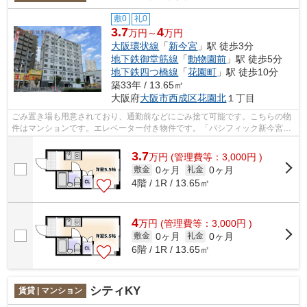
敷0
礼0
3.7
4
万円～
万円
大阪環状線
「
新今宮
」駅 徒歩3分
地下鉄御堂筋線
「
動物園前
」駅 徒歩5分
地下鉄四つ橋線
「
花園町
」駅 徒歩10分
築33年 / 13.65㎡
大阪府
大阪市西成区
花園北
１丁目
ごみ置き場も用意されており、通勤前などにごみ捨て可能です。こちらの物
件はマンションです。エレベーター付き物件です。「パシフィック新今宮」
の物件情報をお探しならお気軽にお問...
3.7
万
円
(管理費等：3,000円 )
0ヶ月
0ヶ月
敷金
礼金
4階 / 1R / 13.65㎡
4
万
円
(管理費等：3,000円 )
0ヶ月
0ヶ月
敷金
礼金
6階 / 1R / 13.65㎡
シティKY
賃貸 | マンション