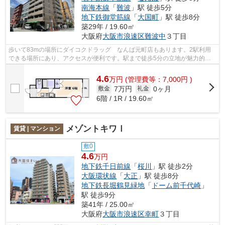
南海本線
「
難波
」駅 徒歩5分
地下鉄御堂筋線
「
大国町
」駅 徒歩8分
築29年 / 19.60㎡
大阪府
大阪市浪速区
難波中
３丁目
歩いて83mの場所にダイコクドラッグ なんば元町店もあります。2駅利用
できる場所にあり、アクセスが便利です。駅まで徒歩5分の立地が魅力的
な、利便性の高い物件です。当社イチオシの...
4.6
万
円
(管理費等：7,000円 )
7万円
0ヶ月
敷金
礼金
6階 / 1R / 19.60㎡
メゾントキワⅠ
賃貸 | マンション
敷0
4.6
万円
地下鉄千日前線
「
桜川
」駅 徒歩2分
大阪環状線
「
大正
」駅 徒歩8分
地下鉄長堀鶴見緑地
「
ドーム前千代崎
」
駅 徒歩9分
築41年 / 25.00㎡
大阪府
大阪市浪速区
幸町
３丁目