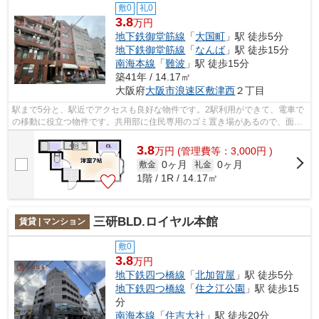
敷0
礼0
3.8
万円
地下鉄御堂筋線
「
大国町
」駅 徒歩5分
地下鉄御堂筋線
「
なんば
」駅 徒歩15分
南海本線
「
難波
」駅 徒歩15分
築41年 / 14.17㎡
大阪府
大阪市浪速区
敷津西
２丁目
駅まで5分と、駅近でアクセスも良好な物件です。2駅利用ができて、電車で
の移動に役立つ物件です。共用部に住民専用のゴミ置き場があるので、面倒
なゴミ出しも楽になります。気になる...
3.8
万
円
(管理費等：3,000円 )
0ヶ月
0ヶ月
敷金
礼金
1階 / 1R / 14.17㎡
三研BLD.ロイヤル本館
賃貸 | マンション
敷0
3.8
万円
地下鉄四つ橋線
「
北加賀屋
」駅 徒歩5分
地下鉄四つ橋線
「
住之江公園
」駅 徒歩15
分
南海本線
「
住吉大社
」駅 徒歩20分