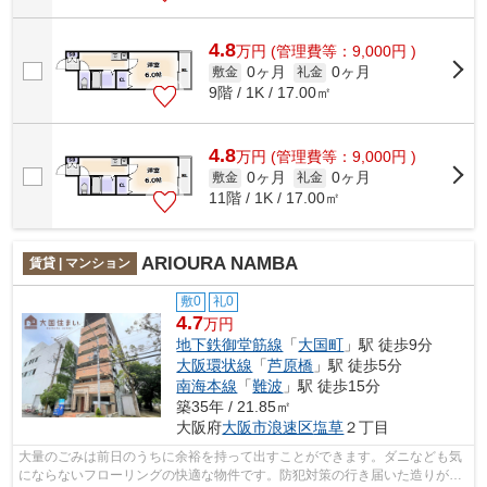
4.8
万
円
(管理費等：9,000円 )
0ヶ月
0ヶ月
敷金
礼金
9階 / 1K / 17.00㎡
4.8
万
円
(管理費等：9,000円 )
0ヶ月
0ヶ月
敷金
礼金
11階 / 1K / 17.00㎡
ARIOURA NAMBA
賃貸 | マンション
敷0
礼0
4.7
万円
地下鉄御堂筋線
「
大国町
」駅 徒歩9分
大阪環状線
「
芦原橋
」駅 徒歩5分
南海本線
「
難波
」駅 徒歩15分
築35年 / 21.85㎡
大阪府
大阪市浪速区
塩草
２丁目
大量のごみは前日のうちに余裕を持って出すことができます。ダニなども気
にならないフローリングの快適な物件です。防犯対策の行き届いた造りがポ