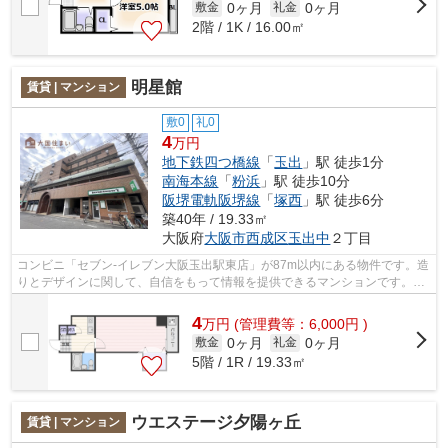
0ヶ月
0ヶ月
敷金
礼金
2階 / 1K / 16.00㎡
明星館
賃貸 | マンション
敷0
礼0
4
万円
地下鉄四つ橋線
「
玉出
」駅 徒歩1分
南海本線
「
粉浜
」駅 徒歩10分
阪堺電軌阪堺線
「
塚西
」駅 徒歩6分
築40年 / 19.33㎡
大阪府
大阪市西成区
玉出中
２丁目
コンビニ「セブン-イレブン大阪玉出駅東店」が87m以内にある物件です。造
りとデザインに関して、自信をもって情報を提供できるマンションです。電
車での移動がより便利になる、2駅利用...
4
万
円
(管理費等：6,000円 )
0ヶ月
0ヶ月
敷金
礼金
5階 / 1R / 19.33㎡
ウエステージ夕陽ヶ丘
賃貸 | マンション