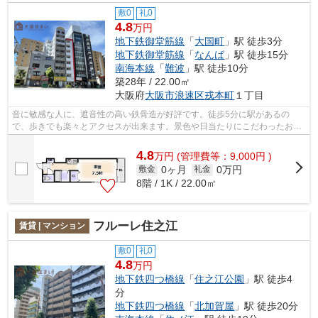
敷0
礼0
4.8
万円
地下鉄御堂筋線
「
大国町
」駅 徒歩3分
地下鉄御堂筋線
「
なんば
」駅 徒歩15分
南海本線
「
難波
」駅 徒歩10分
築28年 / 22.00㎡
大阪府
大阪市浪速区
戎本町
１丁目
音に敏感な人に、遮音性の高い鉄骨造が好評です。徒歩5分に駅があるの
で、歩きでも楽々とアクセスが出来ます。景色や日当たりにこだわったお部
屋探しをしている方にオススメの物件を提...
4.8
万
円
(管理費等：9,000円 )
0ヶ月
0万円
敷金
礼金
8階 / 1K / 22.00㎡
フルーレ住之江
賃貸 | マンション
敷0
礼0
4.8
万円
地下鉄四つ橋線
「
住之江公園
」駅 徒歩4
分
地下鉄四つ橋線
「
北加賀屋
」駅 徒歩20分