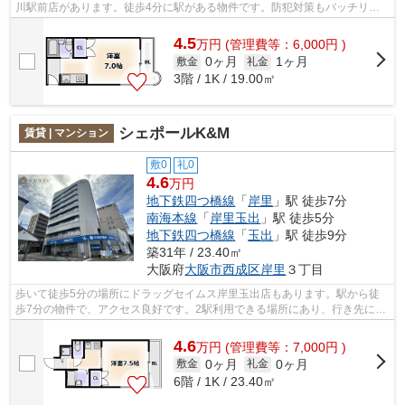
川駅前店があります。徒歩4分に駅がある物件です。防犯対策もバッチリな
マンションタイプの物件です。「コーニ...
4.5
万
円
(管理費等：6,000円 )
0ヶ月
1ヶ月
敷金
礼金
3階 / 1K / 19.00㎡
シェポールK&M
賃貸 | マンション
敷0
礼0
4.6
万円
地下鉄四つ橋線
「
岸里
」駅 徒歩7分
南海本線
「
岸里玉出
」駅 徒歩5分
地下鉄四つ橋線
「
玉出
」駅 徒歩9分
築31年 / 23.40㎡
大阪府
大阪市西成区
岸里
３丁目
歩いて徒歩5分の場所にドラッグセイムス岸里玉出店もあります。駅から徒
歩7分の物件で、アクセス良好です。2駅利用できる場所にあり、行き先に合
わせて使い分けができます。共用部には...
4.6
万
円
(管理費等：7,000円 )
0ヶ月
0ヶ月
敷金
礼金
6階 / 1K / 23.40㎡