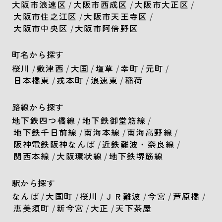
大阪市浪速区
/
大阪市西成区
/
大阪市大正区
/
大阪市住之江区
/
大阪市天王寺区
/
大阪市中央区
/
大阪市阿倍野区
町名から探す
桜川
/
敷津西
/
大国
/
塩草
/
幸町
/
元町
/
日本橋東
/
戎本町
/
浪速東
/
稲荷
路線から探す
地下鉄四つ橋線
/
地下鉄御堂筋線
/
地下鉄千日前線
/
南海本線
/
南海高野線
/
阪神電鉄阪神なんば
/
近鉄難波・奈良線
/
関西本線
/
大阪環状線
/
地下鉄堺筋線
駅から探す
なんば
/
大国町
/
桜川
/
ＪＲ難波
/
今宮
/
芦原橋
/
恵美須町
/
新今宮
/
大正
/
天下茶屋