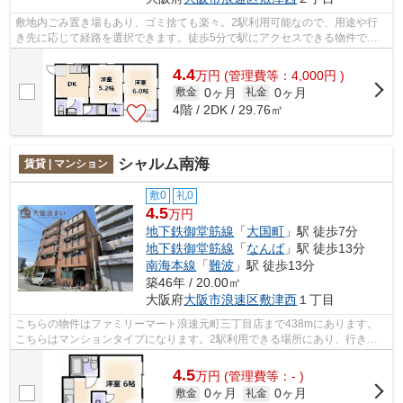
敷地内ごみ置き場もあり、ゴミ捨ても楽々。2駅利用可能なので、用途や行
き先に応じて経路を選択できます。徒歩5分で駅にアクセスできる物件で
す。当社イチオシの物件の「第三興福ビル...
4.4
万
円
(管理費等：4,000円 )
0ヶ月
0ヶ月
敷金
礼金
4階 / 2DK / 29.76㎡
シャルム南海
賃貸 | マンション
敷0
礼0
4.5
万円
地下鉄御堂筋線
「
大国町
」駅 徒歩7分
地下鉄御堂筋線
「
なんば
」駅 徒歩13分
南海本線
「
難波
」駅 徒歩13分
築46年 / 20.00㎡
大阪府
大阪市浪速区
敷津西
１丁目
こちらの物件はファミリーマート浪速元町三丁目店まで438mにあります。
こちらはマンションタイプになります。2駅利用できる場所にあり、行き先
に合わせて使い分けができます。「シャル...
4.5
万
円
(管理費等：- )
0ヶ月
0ヶ月
敷金
礼金