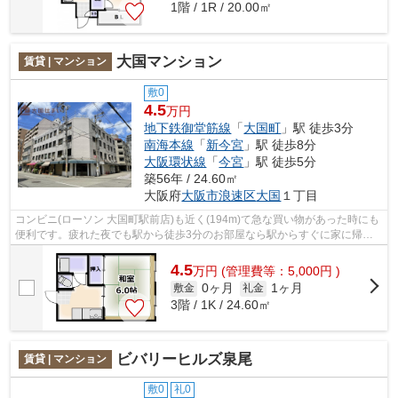
1階 / 1R / 20.00㎡
大国マンション
賃貸 | マンション
敷0
4.5
万円
地下鉄御堂筋線
「
大国町
」駅 徒歩3分
南海本線
「
新今宮
」駅 徒歩8分
大阪環状線
「
今宮
」駅 徒歩5分
築56年 / 24.60㎡
大阪府
大阪市浪速区
大国
１丁目
コンビニ(ローソン 大国町駅前店)も近く(194m)て急な買い物があった時にも
便利です。疲れた夜でも駅から徒歩3分のお部屋なら駅からすぐに家に帰る
ことができます。自転車持ちの方には...
4.5
万
円
(管理費等：5,000円 )
0ヶ月
1ヶ月
敷金
礼金
3階 / 1K / 24.60㎡
ビバリーヒルズ泉尾
賃貸 | マンション
敷0
礼0