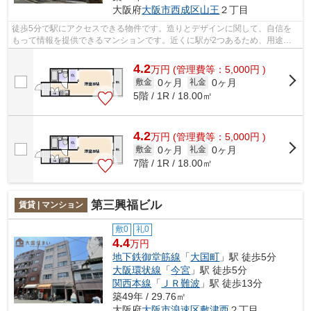
大阪府
大阪市西成区
山王
２丁目
徒歩5分で駅にアクセスできる物件です。造りとデザインに関して、自信を
もって情報を提供できるマンションです。近くに駅が2つあるため、用途や
行き先に応じて駅を選べる物件です。こ...
4.2
万
円
(管理費等：5,000円 )
0ヶ月
0ヶ月
敷金
礼金
5階 / 1R / 18.00㎡
4.2
万
円
(管理費等：5,000円 )
0ヶ月
0ヶ月
敷金
礼金
7階 / 1R / 18.00㎡
第三興福ビル
賃貸 | マンション
敷0
礼0
4.4
万円
地下鉄御堂筋線
「
大国町
」駅 徒歩5分
大阪環状線
「
今宮
」駅 徒歩5分
関西本線
「
ＪＲ難波
」駅 徒歩13分
築49年 / 29.76㎡
大阪府
大阪市浪速区
敷津西
２丁目