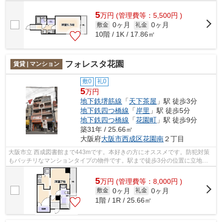
ベータなどが備わっておりとても充実し...
5
万
円
(管理費等：5,500円 )
0ヶ月
0ヶ月
敷金
礼金
10階 / 1K / 17.86㎡
フォレスタ花園
賃貸 | マンション
敷0
礼0
5
万円
地下鉄堺筋線
「
天下茶屋
」駅 徒歩3分
地下鉄四つ橋線
「
岸里
」駅 徒歩5分
地下鉄四つ橋線
「
花園町
」駅 徒歩9分
築31年 / 25.66㎡
大阪府
大阪市西成区
花園南
２丁目
大阪市立 西成図書館まで443mです。本好きの方にオススメです。防犯対策
もバッチリなマンションタイプの物件です。駅まで徒歩3分の位置に立地す
る、アクセス良好な物件です。共用部に...
5
万
円
(管理費等：8,000円 )
0ヶ月
0ヶ月
敷金
礼金
1階 / 1R / 25.66㎡