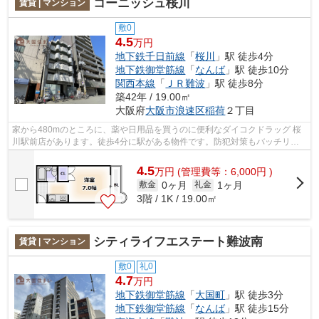
コーニッシュ桜川
賃貸 | マンション
敷0
4.5
万円
地下鉄千日前線
「
桜川
」駅 徒歩4分
地下鉄御堂筋線
「
なんば
」駅 徒歩10分
関西本線
「
ＪＲ難波
」駅 徒歩8分
築42年 / 19.00㎡
大阪府
大阪市浪速区
稲荷
２丁目
家から480mのところに、薬や日用品を買うのに便利なダイコクドラッグ 桜
川駅前店があります。徒歩4分に駅がある物件です。防犯対策もバッチリな
マンションタイプの物件です。「コーニ...
4.5
万
円
(管理費等：6,000円 )
0ヶ月
1ヶ月
敷金
礼金
3階 / 1K / 19.00㎡
シティライフエステート難波南
賃貸 | マンション
敷0
礼0
4.7
万円
地下鉄御堂筋線
「
大国町
」駅 徒歩3分
地下鉄御堂筋線
「
なんば
」駅 徒歩15分