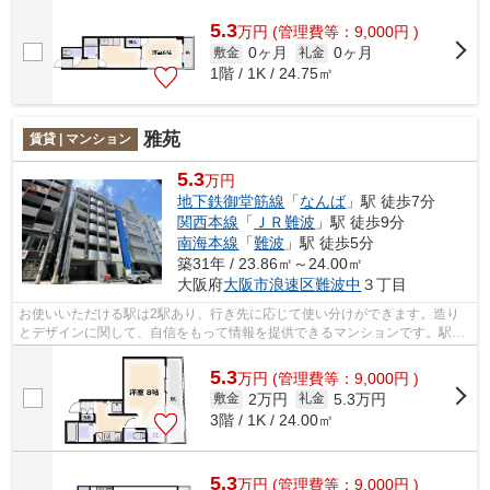
じて駅を選べる2駅利用可能なマンショ...
5.3
万
円
(管理費等：9,000円 )
0ヶ月
0ヶ月
敷金
礼金
1階 / 1K / 24.75㎡
雅苑
賃貸 | マンション
5.3
万円
地下鉄御堂筋線
「
なんば
」駅 徒歩7分
関西本線
「
ＪＲ難波
」駅 徒歩9分
南海本線
「
難波
」駅 徒歩5分
築31年 / 23.86㎡～24.00㎡
大阪府
大阪市浪速区
難波中
３丁目
お使いいただける駅は2駅あり、行き先に応じて使い分けができます。造り
とデザインに関して、自信をもって情報を提供できるマンションです。駅ま
で徒歩5分の位置に立地する、アクセス...
5.3
万
円
(管理費等：9,000円 )
2万円
5.3万円
敷金
礼金
3階 / 1K / 24.00㎡
5.3
万
円
(管理費等：9,000円 )