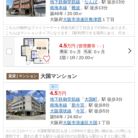
地下鉄御堂筋線
「
なんば
」駅 徒歩13分
南海本線
「
難波
」駅 徒歩13分
築46年 / 20.00㎡
大阪府
大阪市浪速区
敷津西
１丁目
こちらの物件はファミリーマート浪速元町三丁目店まで438mにあります。
こちらはマンションタイプになります。2駅利用できる場所にあり、行き先
に合わせて使い分けができます。「シャル...
4.5
万
円
(管理費等：- )
0ヶ月
0ヶ月
敷金
礼金
1階 / 1R / 20.00㎡
大国マンション
賃貸 | マンション
敷0
4.5
万円
地下鉄御堂筋線
「
大国町
」駅 徒歩3分
南海本線
「
新今宮
」駅 徒歩8分
大阪環状線
「
今宮
」駅 徒歩5分
築56年 / 24.60㎡
大阪府
大阪市浪速区
大国
１丁目
コンビニ(ローソン 大国町駅前店)も近く(194m)て急な買い物があった時にも
便利です。疲れた夜でも駅から徒歩3分のお部屋なら駅からすぐに家に帰る