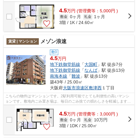
ことができます。自転車持ちの方には...
4.5
万
円
(管理費等：5,000円 )
0ヶ月
1ヶ月
敷金
礼金
3階 / 1K / 24.60㎡
メゾン浪速
賃貸 | マンション
敷0
4.5
万円
地下鉄御堂筋線
「
大国町
」駅 徒歩7分
地下鉄御堂筋線
「
なんば
」駅 徒歩13分
南海本線
「
難波
」駅 徒歩13分
築43年 / 25.00㎡
大阪府
大阪市浪速区
敷津西
１丁目
こちらの物件はマンションです。2駅利用可能でとても利便性の高いマンシ
ョンです。敷地内ごみ置き場は、毎日のごみ捨ての煩わしさを軽減します。
当社イチオシの物件の「メゾン浪速」。...
4.5
万
円
(管理費等：3,000円 )
0ヶ月
10万円
敷金
礼金
3階 / 1DK / 25.00㎡