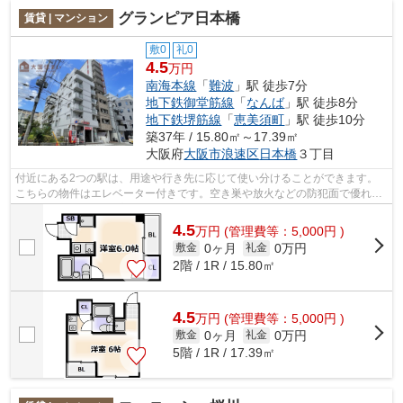
グランピア日本橋
賃貸 | マンション
敷0
礼0
4.5
万円
南海本線
「
難波
」駅 徒歩7分
地下鉄御堂筋線
「
なんば
」駅 徒歩8分
地下鉄堺筋線
「
恵美須町
」駅 徒歩10分
築37年 / 15.80㎡～17.39㎡
大阪府
大阪市浪速区
日本橋
３丁目
付近にある2つの駅は、用途や行き先に応じて使い分けることができます。
こちらの物件はエレベーター付きです。空き巣や放火などの防犯面で優れて
いるマンションタイプの物件です。「グ...
4.5
万
円
(管理費等：5,000円 )
0ヶ月
0万円
敷金
礼金
2階 / 1R / 15.80㎡
4.5
万
円
(管理費等：5,000円 )
0ヶ月
0万円
敷金
礼金
5階 / 1R / 17.39㎡