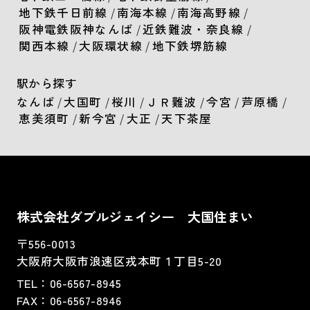
地下鉄千日前線
/
南海本線
/
南海高野線
/
阪神電鉄阪神なんば
/
近鉄難波・奈良線
/
関西本線
/
大阪環状線
/
地下鉄堺筋線
駅から探す
なんば
/
大国町
/
桜川
/
ＪＲ難波
/
今宮
/
芦原橋
/
恵美須町
/
新今宮
/
大正
/
天下茶屋
株式会社ダブルジェイシー 大国住まい
〒556-0013
大阪府大阪市浪速区戎本町１丁目5-20
TEL：
06-6567-8945
FAX：06-6567-8946