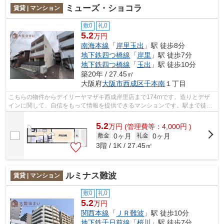
ミューズ・ショコラ
賃貸 | マンション
敷0
礼0
5.2
万円
南海本線
「
岸里玉出
」駅 徒歩8分
地下鉄四つ橋線
「
岸里
」駅 徒歩7分
地下鉄四つ橋線
「
玉出
」駅 徒歩10分
築20年 / 27.45㎡
大阪府
大阪市西成区
千本南
１丁目
こちらの物件からデイリーヤマザキ西成岸里店まで174mです。造りとデザ
インに関して、自信をもって情報を提供できるマンションです。駅まで徒歩
8分なので、アクセスの良い物件です。ミ...
5.2
万
円
(管理費等：4,000円 )
0ヶ月
0ヶ月
敷金
礼金
3階 / 1K / 27.45㎡
ルミナス難波
賃貸 | マンション
敷0
礼0
5.2
万円
関西本線
「
ＪＲ難波
」駅 徒歩10分
地下鉄千日前線
「
桜川
」駅 徒歩7分