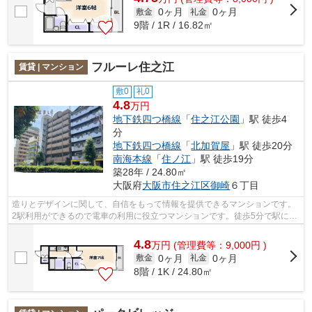
0ヶ月
0ヶ月
敷金
礼金
9階 / 1R / 16.82㎡
フルーレ住之江
賃貸 | マンション
敷0
礼0
4.8
万円
地下鉄四つ橋線
「
住之江公園
」駅 徒歩4
分
地下鉄四つ橋線
「
北加賀屋
」駅 徒歩20分
南海本線
「
住ノ江
」駅 徒歩19分
築28年 / 24.80㎡
大阪府
大阪市住之江区
御崎
６丁目
造りとデザインに関して、自信をもって情報を提供できるマンションです。
2駅利用ができるので電車の利用に役立つマンションです。徒歩5分で駅にア
クセス可能な、魅力的な駅近物件です...
4.8
万
円
(管理費等：9,000円 )
0ヶ月
0ヶ月
敷金
礼金
8階 / 1K / 24.80㎡