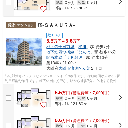
0ヶ月
0ヶ月
敷金
礼金
3階 / 1R / 23.46㎡
桜-ＳＡＫＵＲＡ-
賃貸 | マンション
敷0
礼0
5.5
5.6
万円～
万円
地下鉄千日前線
「
桜川
」駅 徒歩7分
地下鉄四つ橋線
「
なんば
」駅 徒歩15分
関西本線
「
ＪＲ難波
」駅 徒歩13分
築18年 / 21.60㎡
大阪府
大阪市浪速区
立葉
２丁目
防犯対策もバッチリなマンションタイプの物件です。行動範囲が広がる2駅
利用可能な物件です。幅広い層に好評な、駅から徒歩7分に立地する物件で
す。共用部には敷地内ごみ置き場・エレ...
5.5
万
円
(管理費等：7,000円 )
0ヶ月
0ヶ月
敷金
礼金
5階 / 1K / 21.60㎡
5.6
万
円
(管理費等：7,000円 )
0ヶ月
0ヶ月
敷金
礼金