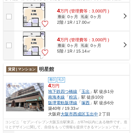
の高い鉄骨造の物件です。機能性やデザ...
4
万
円
(管理費等：3,000円 )
0ヶ月
0ヶ月
敷金
礼金
2階 / 1R / 17.00㎡
4
万
円
(管理費等：3,000円 )
0ヶ月
0ヶ月
敷金
礼金
5階 / 1R / 15.14㎡
明星館
賃貸 | マンション
敷0
礼0
4
万円
地下鉄四つ橋線
「
玉出
」駅 徒歩1分
南海本線
「
粉浜
」駅 徒歩10分
阪堺電軌阪堺線
「
塚西
」駅 徒歩6分
築40年 / 19.33㎡
大阪府
大阪市西成区
玉出中
２丁目
コンビニ「セブン-イレブン大阪玉出駅東店」が87m以内にある物件です。造
りとデザインに関して、自信をもって情報を提供できるマンションです。電
車での移動がより便利になる、2駅利用...