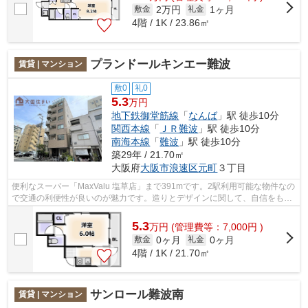
2万円
1ヶ月
敷金
礼金
4階 / 1K / 23.86㎡
プランドールキンエー難波
賃貸 | マンション
敷0
礼0
5.3
万円
地下鉄御堂筋線
「
なんば
」駅 徒歩10分
関西本線
「
ＪＲ難波
」駅 徒歩10分
南海本線
「
難波
」駅 徒歩10分
築29年 / 21.70㎡
大阪府
大阪市浪速区
元町
３丁目
便利なスーパー「MaxValu 塩草店」まで391mです。2駅利用可能な物件なの
で交通の利便性が良いのが魅力です。造りとデザインに関して、自信をもっ
て情報を提供できるマンションです。共...
5.3
万
円
(管理費等：7,000円 )
0ヶ月
0ヶ月
敷金
礼金
4階 / 1K / 21.70㎡
サンロール難波南
賃貸 | マンション