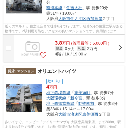
分
南海本線
「
住吉大社
」駅 徒歩20分
築31年 / 19.00㎡
大阪府
大阪市住之江区
西加賀屋
２丁目
近くのマルナカ 住之江店まで徒歩6分で行けます。徒歩5分の位置に駅がある
物件です。2駅利用可能なアクセスの良いマンションです。共用部にはエレ
ベータ・敷地内ごみ置き場などが備わ...
3.8
万
円
(管理費等：5,000円 )
0ヶ月
2万円
敷金
礼金
4階 / 1K / 19.00㎡
オリエントハイツ
賃貸 | マンション
敷0
礼0
4
万円
地下鉄堺筋線
「
恵美須町
」駅 徒歩7分
大阪環状線
「
新今宮
」駅 徒歩3分
地下鉄御堂筋線
「
動物園前
」駅 徒歩3分
築33年 / 15.14㎡～17.00㎡
大阪府
大阪市浪速区
恵美須西
３丁目
歩いてすぐ。コンビニ「デイリーヤマザキ 大阪恵美須東店」まで206m。駅
より徒歩7分で帰宅できる、快適な環境が魅力的な物件です。頑強で信頼性