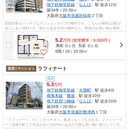
地下鉄御堂筋線
「
なんば
」駅 徒歩12分
築34年 / 20.00㎡
大阪府
大阪市浪速区
稲荷
２丁目
防犯対策もバッチリなマンションタイプの物件です。こちらの物件は2駅が
近くにあり便利です。駅から徒歩10分の物件なら、駅前のお買い物も便利で
す。共用部にはエレベータ・敷地内ごみ...
5.2
万
円
(管理費等：8,000円 )
0ヶ月
0ヶ月
敷金
礼金
6階 / 1K / 20.00㎡
ラフィナート
賃貸 | マンション
礼0
5.3
万円
地下鉄御堂筋線
「
大国町
」駅 徒歩4分
南海本線
「
難波
」駅 徒歩10分
地下鉄四つ橋線
「
なんば
」駅 徒歩10分
築34年 / 20.00㎡
大阪府
大阪市浪速区
敷津西
１丁目
「ラフィナート」のここがイチオシ。夜遅くなっても大丈夫。ファミリーマ
ート浪速元町三丁目店が近く(262m)にあるので急な買い物に困りにくい立地