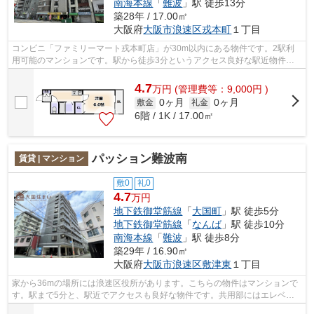
南海本線
「
難波
」駅 徒歩13分
築28年 / 17.00㎡
大阪府
大阪市浪速区
戎本町
１丁目
コンビニ「ファミリーマート戎本町店」が30m以内にある物件です。2駅利
用可能のマンションです。駅から徒歩3分というアクセス良好な駅近物件は
いかがですか。共用部には敷地内ごみ置き...
4.7
万
円
(管理費等：9,000円 )
0ヶ月
0ヶ月
敷金
礼金
6階 / 1K / 17.00㎡
パッション難波南
賃貸 | マンション
敷0
礼0
4.7
万円
地下鉄御堂筋線
「
大国町
」駅 徒歩5分
地下鉄御堂筋線
「
なんば
」駅 徒歩10分
南海本線
「
難波
」駅 徒歩8分
築29年 / 16.90㎡
大阪府
大阪市浪速区
敷津東
１丁目
家から36mの場所には浪速区役所があります。こちらの物件はマンションで
す。駅まで5分と、駅近でアクセスも良好な物件です。共用部にはエレベー
タ・敷地内ごみ置き場などが備わってお...