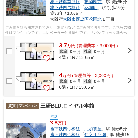
地下鉄御堂筋線
「
動物園前
」駅 徒歩5分
地下鉄四つ橋線
「
花園町
」駅 徒歩10分
築33年 / 13.65㎡
大阪府
大阪市西成区
花園北
１丁目
ごみ置き場も用意されており、通勤前などにごみ捨て可能です。こちらの物
件はマンションです。エレベーター付き物件です。「パシフィック新今宮」
の物件情報をお探しならお気軽にお問...
3.7
万
円
(管理費等：3,000円 )
0ヶ月
0ヶ月
敷金
礼金
4階 / 1R / 13.65㎡
4
万
円
(管理費等：3,000円 )
0ヶ月
0ヶ月
敷金
礼金
6階 / 1R / 13.65㎡
三研BLD.ロイヤル本館
賃貸 | マンション
敷0
3.8
万円
地下鉄四つ橋線
「
北加賀屋
」駅 徒歩5分
地下鉄四つ橋線
「
住之江公園
」駅 徒歩15