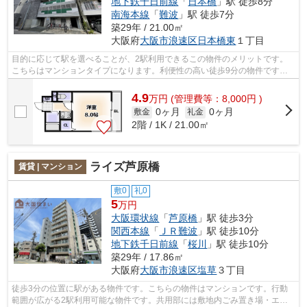
地下鉄千日前線
「
日本橋
」駅 徒歩8分
南海本線
「
難波
」駅 徒歩7分
築29年 / 21.00㎡
大阪府
大阪市浪速区
日本橋東
１丁目
目的に応じて駅を選べることが、2駅利用できるこの物件のメリットです。
こちらはマンションタイプになります。利便性の高い徒歩9分の物件です。
共用部にはエレベータ・敷地内ごみ置き...
4.9
万
円
(管理費等：8,000円 )
0ヶ月
0ヶ月
敷金
礼金
2階 / 1K / 21.00㎡
ライズ芦原橋
賃貸 | マンション
敷0
礼0
5
万円
大阪環状線
「
芦原橋
」駅 徒歩3分
関西本線
「
ＪＲ難波
」駅 徒歩10分
地下鉄千日前線
「
桜川
」駅 徒歩10分
築29年 / 17.86㎡
大阪府
大阪市浪速区
塩草
３丁目
徒歩3分の位置に駅がある物件です。こちらの物件はマンションです。行動
範囲が広がる2駅利用可能な物件です。共用部には敷地内ごみ置き場・エレ