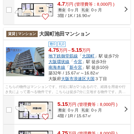
4.7
万
円
(管理費等：8,000円 )
0ヶ月
0ヶ月
敷金
礼金
3階 / 1K / 16.90㎡
大国町池田マンション
賃貸 | マンション
敷0
礼0
4.75
5.15
万円～
万円
地下鉄御堂筋線
「
大国町
」駅 徒歩7分
大阪環状線
「
今宮
」駅 徒歩3分
南海本線
「
新今宮
」駅 徒歩10分
築32年 / 15.67㎡～16.82㎡
大阪府
大阪市浪速区
大国
３丁目
こちらの物件はマンションです。付近に駅が2つあるので、経路を用途や行
き先によって選べる物件です。こちらは徒歩7分に立地する物件です。共用
部には敷地内ごみ置き場・エレベータな...
5.15
万
円
(管理費等：8,000円 )
0ヶ月
0ヶ月
敷金
礼金
4階 / 1R / 15.67㎡
4.75
万
円
(管理費等：8,000円 )