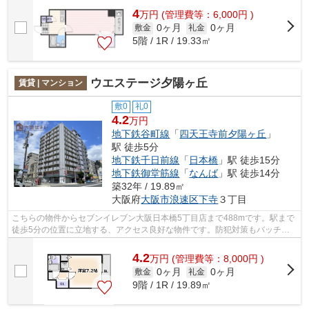
4
万
円
(管理費等：6,000円 )
0ヶ月
0ヶ月
敷金
礼金
5階 / 1R / 19.33㎡
ウエステージ夕陽ヶ丘
賃貸 | マンション
敷0
礼0
4.2
万円
地下鉄谷町線
「
四天王寺前夕陽ヶ丘
」
駅 徒歩5分
地下鉄千日前線
「
日本橋
」駅 徒歩15分
地下鉄御堂筋線
「
なんば
」駅 徒歩14分
築32年 / 19.89㎡
大阪府
大阪市浪速区
下寺
３丁目
こちらの物件からセブンイレブン大阪日本橋5丁目店まで488mです。駅まで
徒歩5分の位置に立地する、アクセス良好な物件です。防犯対策もバッチリ
なマンションタイプの物件です。共用部...
4.2
万
円
(管理費等：8,000円 )
0ヶ月
0ヶ月
敷金
礼金
9階 / 1R / 19.89㎡