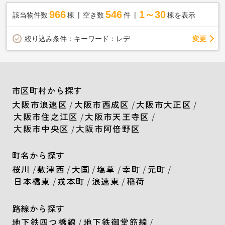
966
546
1～30
該当物件数
棟
空き数
件
棟を表示
変更
絞り込み条件：
キーワード：レデ
市区町村から探す
大阪市浪速区
/
大阪市西成区
/
大阪市大正区
/
大阪市住之江区
/
大阪市天王寺区
/
大阪市中央区
/
大阪市阿倍野区
町名から探す
桜川
/
敷津西
/
大国
/
塩草
/
幸町
/
元町
/
日本橋東
/
戎本町
/
浪速東
/
稲荷
路線から探す
地下鉄四つ橋線
/
地下鉄御堂筋線
/