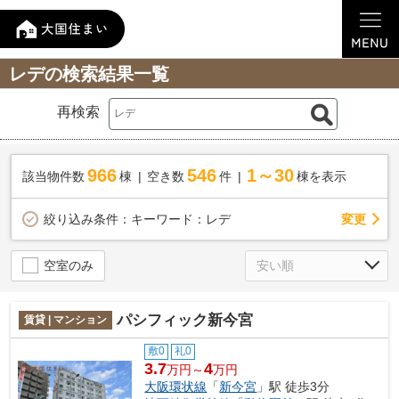
レデの検索結果一覧
再検索
966
546
1～30
該当物件数
棟
空き数
件
棟を表示
変更
絞り込み条件：
キーワード：レデ
空室のみ
パシフィック新今宮
賃貸 | マンション
敷0
礼0
3.7
4
万円～
万円
大阪環状線
「
新今宮
」駅 徒歩3分