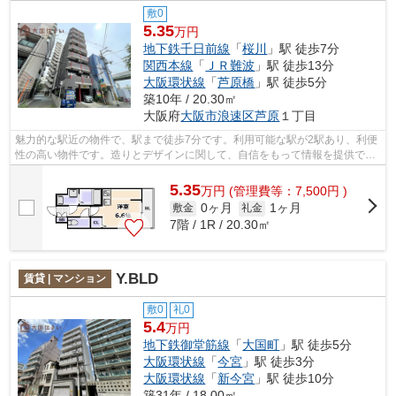
敷0
5.35
万円
地下鉄千日前線
「
桜川
」駅 徒歩7分
関西本線
「
ＪＲ難波
」駅 徒歩13分
大阪環状線
「
芦原橋
」駅 徒歩5分
築10年 / 20.30㎡
大阪府
大阪市浪速区
芦原
１丁目
魅力的な駅近の物件で、駅まで徒歩7分です。利用可能な駅が2駅あり、利便
性の高い物件です。造りとデザインに関して、自信をもって情報を提供でき
るマンションです。共用部には敷地内...
5.35
万
円
(管理費等：7,500円 )
0ヶ月
1ヶ月
敷金
礼金
7階 / 1R / 20.30㎡
Y.BLD
賃貸 | マンション
敷0
礼0
5.4
万円
地下鉄御堂筋線
「
大国町
」駅 徒歩5分
大阪環状線
「
今宮
」駅 徒歩3分
大阪環状線
「
新今宮
」駅 徒歩10分
築31年 / 18.00㎡