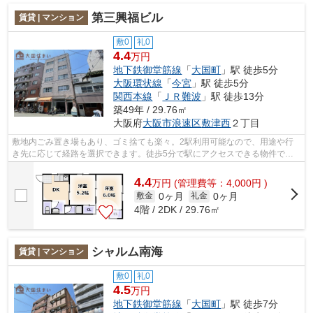
第三興福ビル
賃貸 | マンション
敷0
礼0
4.4
万円
地下鉄御堂筋線
「
大国町
」駅 徒歩5分
大阪環状線
「
今宮
」駅 徒歩5分
関西本線
「
ＪＲ難波
」駅 徒歩13分
築49年 / 29.76㎡
大阪府
大阪市浪速区
敷津西
２丁目
敷地内ごみ置き場もあり、ゴミ捨ても楽々。2駅利用可能なので、用途や行
き先に応じて経路を選択できます。徒歩5分で駅にアクセスできる物件で
す。当社イチオシの物件の「第三興福ビル...
4.4
万
円
(管理費等：4,000円 )
0ヶ月
0ヶ月
敷金
礼金
4階 / 2DK / 29.76㎡
シャルム南海
賃貸 | マンション
敷0
礼0
4.5
万円
地下鉄御堂筋線
「
大国町
」駅 徒歩7分