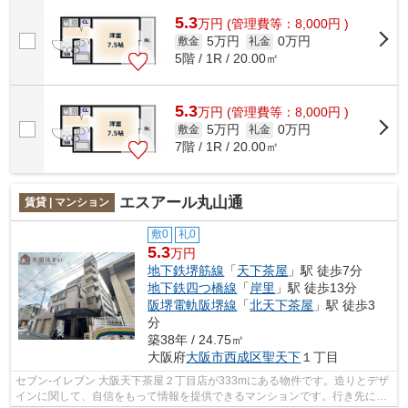
です。アクセスの良い2駅利用可能なマ...
5.3
万
円
(管理費等：8,000円 )
5万円
0万円
敷金
礼金
5階 / 1R / 20.00㎡
5.3
万
円
(管理費等：8,000円 )
5万円
0万円
敷金
礼金
7階 / 1R / 20.00㎡
エスアール丸山通
賃貸 | マンション
敷0
礼0
5.3
万円
地下鉄堺筋線
「
天下茶屋
」駅 徒歩7分
地下鉄四つ橋線
「
岸里
」駅 徒歩13分
阪堺電軌阪堺線
「
北天下茶屋
」駅 徒歩3
分
築38年 / 24.75㎡
大阪府
大阪市西成区
聖天下
１丁目
セブン‐イレブン 大阪天下茶屋２丁目店が333mにある物件です。造りとデザ
インに関して、自信をもって情報を提供できるマンションです。行き先に応