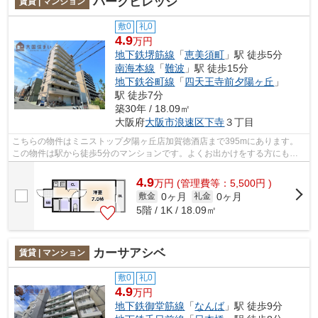
パークビレッジ
賃貸 | マンション
敷0
礼0
4.9
万円
地下鉄堺筋線
「
恵美須町
」駅 徒歩5分
南海本線
「
難波
」駅 徒歩15分
地下鉄谷町線
「
四天王寺前夕陽ヶ丘
」
駅 徒歩7分
築30年 / 18.09㎡
大阪府
大阪市浪速区
下寺
３丁目
こちらの物件はミニストップ夕陽ヶ丘店加賀徳酒店まで395mにあります。
この物件は駅から徒歩5分のマンションです。よくお出かけをする方にも便
利な、2駅利用可能なマンションです。共...
4.9
万
円
(管理費等：5,500円 )
0ヶ月
0ヶ月
敷金
礼金
5階 / 1K / 18.09㎡
カーサアシベ
賃貸 | マンション
敷0
礼0
4.9
万円
地下鉄御堂筋線
「
なんば
」駅 徒歩9分