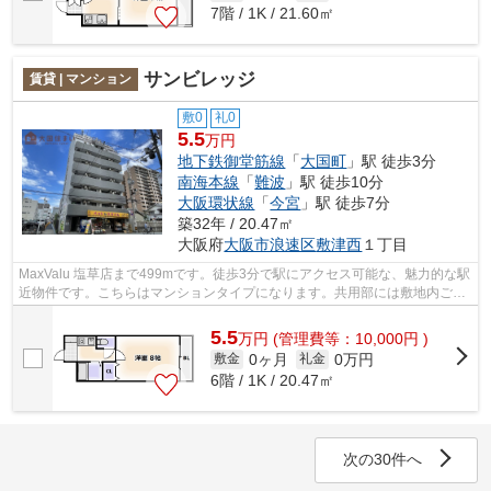
7階 / 1K / 21.60㎡
サンビレッジ
賃貸 | マンション
敷0
礼0
5.5
万円
地下鉄御堂筋線
「
大国町
」駅 徒歩3分
南海本線
「
難波
」駅 徒歩10分
大阪環状線
「
今宮
」駅 徒歩7分
築32年 / 20.47㎡
大阪府
大阪市浪速区
敷津西
１丁目
MaxValu 塩草店まで499mです。徒歩3分で駅にアクセス可能な、魅力的な駅
近物件です。こちらはマンションタイプになります。共用部には敷地内ごみ
置き場・エレベータなどが揃っておりま...
5.5
万
円
(管理費等：10,000円 )
0ヶ月
0万円
敷金
礼金
6階 / 1K / 20.47㎡
次の30件へ