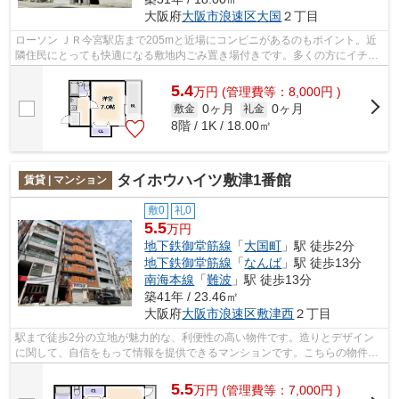
大阪府
大阪市浪速区
大国
２丁目
ローソン ＪＲ今宮駅店まで205mと近場にコンビニがあるのもポイント。近
隣住民にとっても快適になる敷地内ごみ置き場付きです。多くの方にイチオ
シのエレベーター付き物件はこちらです...
5.4
万
円
(管理費等：8,000円 )
0ヶ月
0ヶ月
敷金
礼金
8階 / 1K / 18.00㎡
タイホウハイツ敷津1番館
賃貸 | マンション
敷0
礼0
5.5
万円
地下鉄御堂筋線
「
大国町
」駅 徒歩2分
地下鉄御堂筋線
「
なんば
」駅 徒歩13分
南海本線
「
難波
」駅 徒歩13分
築41年 / 23.46㎡
大阪府
大阪市浪速区
敷津西
２丁目
駅まで徒歩2分の立地が魅力的な、利便性の高い物件です。造りとデザイン
に関して、自信をもって情報を提供できるマンションです。こちらの物件は
周辺に駅が2つあるので電車へのアクセ...
5.5
万
円
(管理費等：7,000円 )