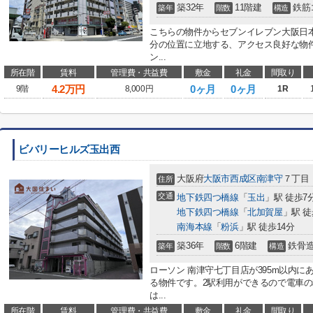
築32年
11階建
鉄筋
築年
階数
構造
こちらの物件からセブンイレブン大阪日本
分の位置に立地する、アクセス良好な物
ン...
所在階
賃料
管理費・共益費
敷金
礼金
間取り
4.2
万円
0ヶ月
0ヶ月
9階
8,000円
1R
ビバリーヒルズ玉出西
大阪府
大阪市西成区
南津守
７丁目
住所
交通
地下鉄四つ橋線
「
玉出
」駅 徒歩7
地下鉄四つ橋線
「
北加賀屋
」駅 徒
南海本線
「
粉浜
」駅 徒歩14分
築36年
6階建
鉄骨
築年
階数
構造
ローソン 南津守七丁目店が395m以内
る物件です。2駅利用ができるので電車
は...
所在階
賃料
管理費・共益費
敷金
礼金
間取り