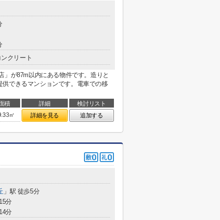
分
分
コンクリート
店」が87m以内にある物件です。造りと
提供できるマンションです。電車での移
面積
詳細
検討リスト
9.33㎡
詳細を見る
追加する
丘
」駅 徒歩5分
15分
14分