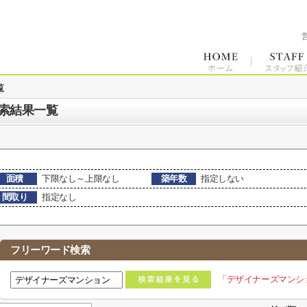
覧
索結果一覧
面積
下限なし～上限なし
築年数
指定しない
間取り
指定なし
フリーワード検索
「デザイナーズマンシ