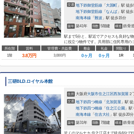
交通
地下鉄御堂筋線
「
大国町
」駅 徒歩
地下鉄御堂筋線
「
なんば
」駅 徒歩
南海本線
「
難波
」駅 徒歩15分
築41年
5階建
鉄骨
築年
階数
構造
駅まで5分と、駅近でアクセスも良好な物
に役立つ物件です。共用部に住民専用のゴ
所在階
賃料
管理費・共益費
敷金
礼金
間取り
3.8
万円
0ヶ月
0ヶ月
1階
3,000円
1R
三研BLD.ロイヤル本館
大阪府
大阪市住之江区
西加賀屋
２
住所
交通
地下鉄四つ橋線
「
北加賀屋
」駅 徒
地下鉄四つ橋線
「
住之江公園
」駅 
南海本線
「
住吉大社
」駅 徒歩20分
築31年
7階建
鉄骨
築年
階数
構造
近くのマルナカ 住之江店まで徒歩6分で