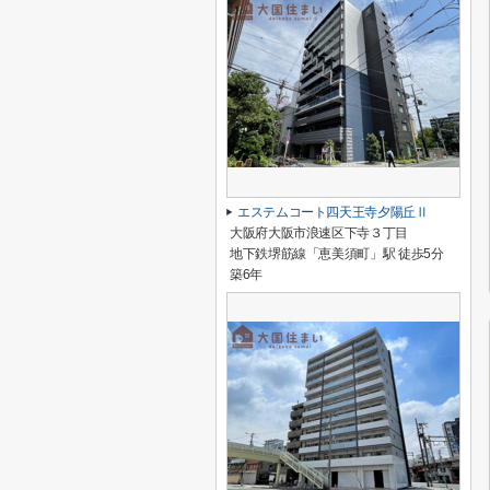
エステムコート四天王寺夕陽丘Ⅱ
大阪府大阪市浪速区下寺３丁目
地下鉄堺筋線「恵美須町」駅 徒歩5分
築6年