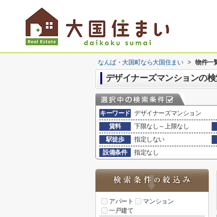
なんば・大国町なら大国住まい
>
物件一
デザイナーズマンションの検
キーワード
デザイナーズマンション
賃料
下限なし～上限なし
駅徒歩
指定しない
設備条件
指定なし
アパート
マンション
一戸建て