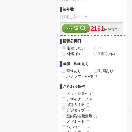
築年数
2161
件が該当
情報公開日
指定しない
本日
3日以内
1週間以内
画像・動画あり
画像あり
動画あり
パノラマ・VRあり
こだわり条件
ペット飼育可
(-)
デザイナーズ
(-)
保証人不要
(-)
分譲タイプ
(-)
室内洗濯機置場
(-)
メゾネット
(-)
バルコニー
(-)