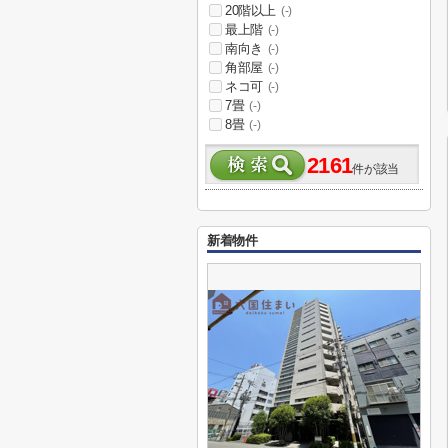
20階以上
(-)
最上階
(-)
南向き
(-)
角部屋
(-)
ネコ可
(-)
7畳
(-)
8畳
(-)
2161
件が該当
新着物件