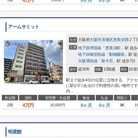
4
万円
0ヶ月
0ヶ月
5階
3,000円
1R
1
アームサミット
大阪府
大阪市浪速区
恵美須西
２丁
住所
交通
地下鉄堺筋線
「
恵美須町
」駅 徒歩
地下鉄御堂筋線
「
動物園前
」駅 徒
大阪環状線
「
新今宮
」駅 徒歩7分
築30年
10階建
鉄骨
築年
階数
構造
駅まで徒歩4分の位置に立地する、アク
に駅が2つあるので利便性の高い物件で
内...
所在階
賃料
管理費・共益費
敷金
礼金
間取り
4
万円
0ヶ月
0ヶ月
2階
10,000円
1K
1
明星館