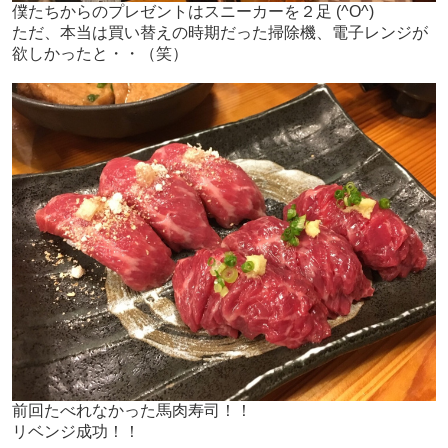
僕たちからのプレゼントはスニーカーを２足 (^O^)
ただ、本当は買い替えの時期だった掃除機、電子レンジが
欲しかったと・・（笑）
前回たべれなかった馬肉寿司！！
リベンジ成功！！