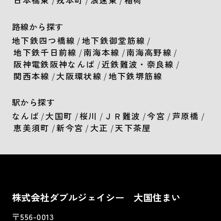
日本橋東
/
戎本町
/
浪速東
/
稲荷
路線から探す
地下鉄四つ橋線
/
地下鉄御堂筋線
/
地下鉄千日前線
/
南海本線
/
南海高野線
/
阪神電鉄阪神なんば
/
近鉄難波・奈良線
/
関西本線
/
大阪環状線
/
地下鉄堺筋線
駅から探す
なんば
/
大国町
/
桜川
/
ＪＲ難波
/
今宮
/
芦原橋
/
恵美須町
/
新今宮
/
大正
/
天下茶屋
株式会社ダブルジェイシー 大国住まい
〒556-0013