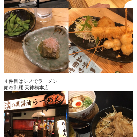
４件目はシメでラーメン
傾奇御麺 天神橋本店