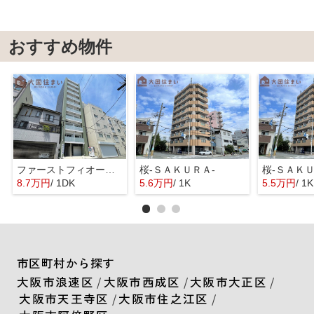
おすすめ物件
ファーストフィオーレ難波フォート
桜-ＳＡＫＵＲＡ-
桜-ＳＡＫＵ
8.7万円
/ 1DK
5.6万円
/ 1K
5.5万円
/ 1K
市区町村から探す
大阪市浪速区
/
大阪市西成区
/
大阪市大正区
/
大阪市天王寺区
/
大阪市住之江区
/