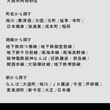
大阪市阿倍野区
町名から探す
桜川
/
敷津西
/
大国
/
元町
/
塩草
/
幸町
/
日本橋東
/
浪速東
/
戎本町
/
稲荷
路線から探す
地下鉄四つ橋線
/
地下鉄御堂筋線
/
地下鉄千日前線
/
南海本線
/
南海高野線
/
阪神電鉄阪神なんば
/
近鉄難波・奈良線
/
関西本線
/
大阪環状線
/
地下鉄堺筋線
駅から探す
なんば
/
大国町
/
桜川
/
ＪＲ難波
/
今宮
/
芦原橋
/
恵美須町
/
新今宮
/
大正
/
日本橋