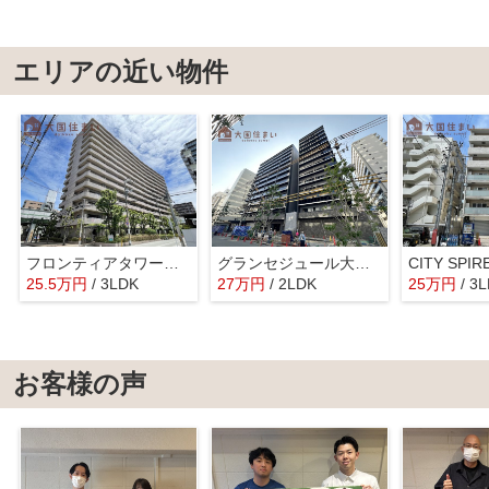
エリアの近い物件
フロンティアタワー難波ＥＡＳＴ
グランセジュール大国町
25.5
万
円
/ 3LDK
27
万
円
/ 2LDK
25
万
円
/ 3
お客様の声