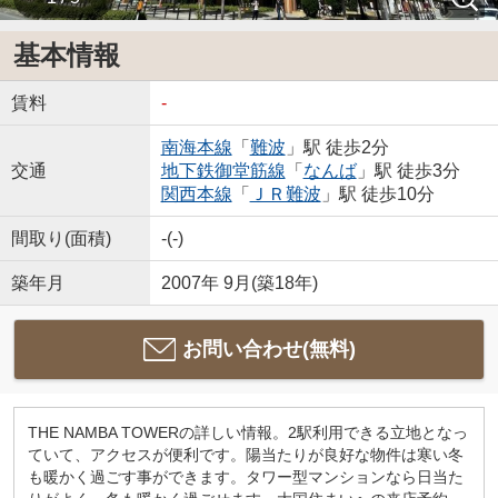
基本情報
賃料
-
南海本線
「
難波
」駅 徒歩2分
交通
地下鉄御堂筋線
「
なんば
」駅 徒歩3分
関西本線
「
ＪＲ難波
」駅 徒歩10分
間取り(面積)
-(-)
築年月
2007年 9月(築18年)
お問い合わせ(無料)
THE NAMBA TOWERの詳しい情報。2駅利用できる立地となっ
ていて、アクセスが便利です。陽当たりが良好な物件は寒い冬
も暖かく過ごす事ができます。タワー型マンションなら日当た