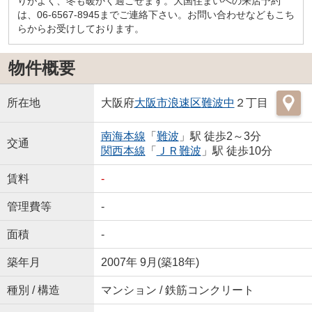
りがよく、冬も暖かく過ごせます。大国住まいへの来店予約
は、06-6567-8945までご連絡下さい。お問い合わせなどもこち
らからお受けしております。
物件概要
所在地
大阪府
大阪市浪速区
難波中
２丁目
南海本線
「
難波
」駅 徒歩2～3分
交通
関西本線
「
ＪＲ難波
」駅 徒歩10分
賃料
-
管理費等
-
面積
-
築年月
2007年 9月(築18年)
種別 / 構造
マンション / 鉄筋コンクリート