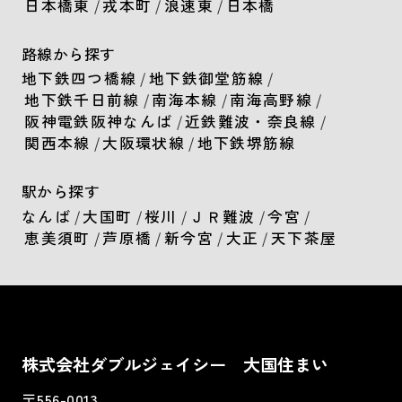
日本橋東
/
戎本町
/
浪速東
/
日本橋
路線から探す
地下鉄四つ橋線
/
地下鉄御堂筋線
/
地下鉄千日前線
/
南海本線
/
南海高野線
/
阪神電鉄阪神なんば
/
近鉄難波・奈良線
/
関西本線
/
大阪環状線
/
地下鉄堺筋線
駅から探す
なんば
/
大国町
/
桜川
/
ＪＲ難波
/
今宮
/
恵美須町
/
芦原橋
/
新今宮
/
大正
/
天下茶屋
株式会社ダブルジェイシー 大国住まい
〒556-0013