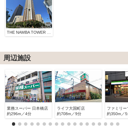
THE NAMBA TOWER Residence In Namba Parks
周辺施設
業務スーパー 日本橋店
ライフ大国町店
約296m／4分
約708m／9分
約350m／