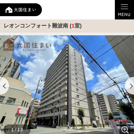
レオンコンフォート難波南 (
1
室)
1 / 13