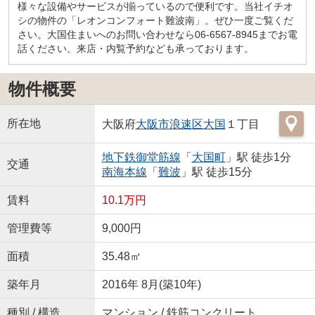
様々な設備やサービスが揃っているので便利です。当社イチオ
シの物件の「レオンコンフォート難波南」。ぜひ一度ご覧くだ
さい。大国住まいへのお問い合わせなら06-6567-8945までお電
話ください。来店・内覧予約なども承っております。
物件概要
所在地
大阪府
大阪市浪速区
大国
１丁目
地下鉄御堂筋線
「
大国町
」駅 徒歩1分
交通
南海本線
「
難波
」駅 徒歩15分
賃料
10.1万円
管理費等
9,000円
面積
35.48㎡
築年月
2016年 8月(築10年)
種別 / 構造
マンション / 鉄筋コンクリート