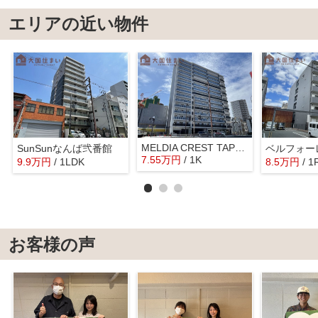
エリアの近い物件
MELDIA CREST TAPP NAMBA-WEST
SunSunなんば弐番館
ベルフォー
7.55
万
円
/ 1K
9.9
万
円
/ 1LDK
8.5
万
円
/ 1
お客様の声