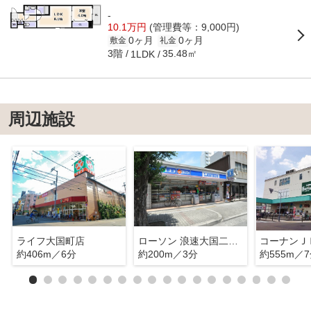
-
10.1万円
(管理費等：9,000円)
0ヶ月
0ヶ月
敷金
礼金
3階
35.48㎡
1LDK
周辺施設
ライフ大国町店
ローソン 浪速大国二丁目店
約406m／6分
約200m／3分
約555m／