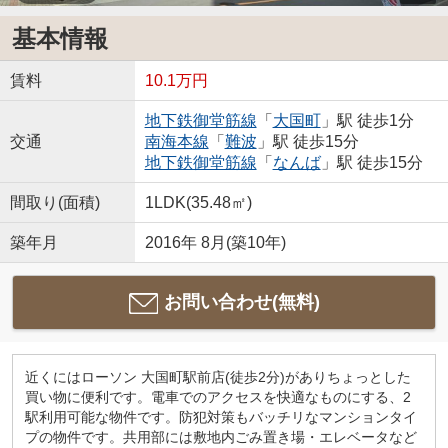
基本情報
賃料
10.1万円
地下鉄御堂筋線
「
大国町
」駅 徒歩1分
交通
南海本線
「
難波
」駅 徒歩15分
地下鉄御堂筋線
「
なんば
」駅 徒歩15分
間取り(面積)
1LDK(35.48㎡)
築年月
2016年 8月(築10年)
お問い合わせ(無料)
近くにはローソン 大国町駅前店(徒歩2分)がありちょっとした
買い物に便利です。電車でのアクセスを快適なものにする、2
駅利用可能な物件です。防犯対策もバッチリなマンションタイ
プの物件です。共用部には敷地内ごみ置き場・エレベータなど