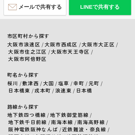
メールで共有する
LINEで共有する
市区町村から探す
大阪市浪速区
/
大阪市西成区
/
大阪市大正区
/
大阪市住之江区
/
大阪市天王寺区
/
大阪市阿倍野区
町名から探す
桜川
/
敷津西
/
大国
/
塩草
/
幸町
/
元町
/
日本橋東
/
戎本町
/
浪速東
/
日本橋
路線から探す
地下鉄四つ橋線
/
地下鉄御堂筋線
/
地下鉄千日前線
/
南海本線
/
南海高野線
/
阪神電鉄阪神なんば
/
近鉄難波・奈良線
/