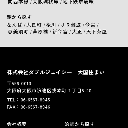
関西本線
/
大阪環状線
/
地下鉄堺筋線
駅から探す
なんば
/
大国町
/
桜川
/
ＪＲ難波
/
今宮
/
恵美須町
/
芦原橋
/
新今宮
/
大正
/
天下茶屋
株式会社ダブルジェイシー 大国住まい
〒556-0013
大阪府大阪市浪速区戎本町１丁目5-20
TEL：
06-6567-8945
FAX：06-6567-8946
会社概要
沿線から探す