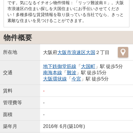
です。気になるイチオシ物件情報：「リッツ難波南Ⅱ」。大阪
市浪速区の住まい探しを大国住まいにお手伝いさせてくださ
い！多種多様な賃貸情報を取り扱っている当社でなら、きっと
素敵な住まいを見つけることができます。
物件概要
所在地
大阪府
大阪市浪速区
大国
２丁目
地下鉄御堂筋線
「
大国町
」駅 徒歩5分
交通
南海本線
「
難波
」駅 徒歩15分
大阪環状線
「
今宮
」駅 徒歩5分
賃料
-
管理費等
-
面積
-
築年月
2016年 6月(築10年)