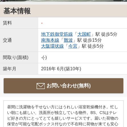
基本情報
賃料
-
地下鉄御堂筋線
「
大国町
」駅 徒歩5分
交通
南海本線
「
難波
」駅 徒歩15分
大阪環状線
「
今宮
」駅 徒歩5分
間取り(面積)
-(-)
築年月
2016年 6月(築10年)
お問い合わせ(無料)
昼間に洗濯物を干せない方にはうれしい浴室乾燥機付き。忙し
い朝にも嬉しい、洗面所が独立している物件。BS、CSはテレ
ビ好きの方にとってとても嬉しいサービスです。届いた荷物の
保管が可能な宅配ボックス付なので不在時に荷物が来ても安心