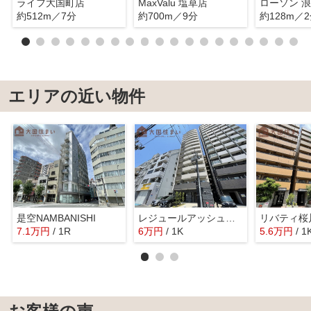
ライフ大国町店
MaxValu 塩草店
約512m／7分
約700m／9分
約128m／
エリアの近い物件
是空NAMBANISHI
レジュールアッシュ難波MINAMIⅢ
リバティ桜
7.1
万
円
/ 1R
6
万
円
/ 1K
5.6
万
円
/ 1