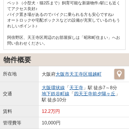
ペット（小型犬・猫2匹まで）飼育可能な新築物件♪駅にも近く
てアクセス良好♪
バイク置き場があるのでバイクに乗られる方も安心ですね♪
オートロックや宅配ボックスなどの設備が充実しているのもう
れしいポイント♪
阿倍野区、天王寺区周辺のお部屋探しは「昭和町住まい」へお
問い合わせください。
物件概要
所在地
大阪府
大阪市天王寺区
堀越町
大阪環状線
「
天王寺
」駅 徒歩7～8分
交通
地下鉄谷町線
「
四天王寺前夕陽ヶ丘
」
駅 徒歩10分
賃料
12.2万円
管理費等
10,000円