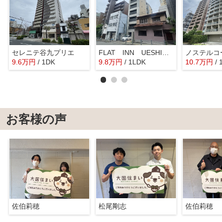
セレニテ谷九プリエ
FLAT INN UESHI（フラットインウエシオ）
ノステルコ
9.6
万
円
/ 1DK
9.8
万
円
/ 1LDK
10.7
万
円
/ 
お客様の声
佐伯莉穂
松尾剛志
佐伯莉穂