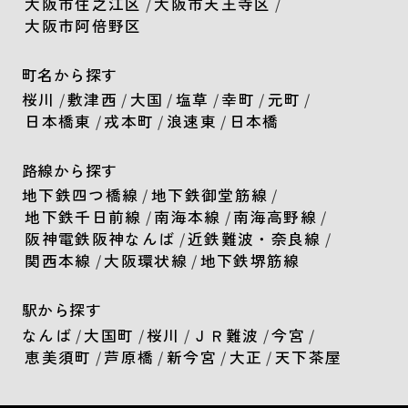
大阪市住之江区
/
大阪市天王寺区
/
大阪市阿倍野区
町名から探す
桜川
/
敷津西
/
大国
/
塩草
/
幸町
/
元町
/
日本橋東
/
戎本町
/
浪速東
/
日本橋
路線から探す
地下鉄四つ橋線
/
地下鉄御堂筋線
/
地下鉄千日前線
/
南海本線
/
南海高野線
/
阪神電鉄阪神なんば
/
近鉄難波・奈良線
/
関西本線
/
大阪環状線
/
地下鉄堺筋線
駅から探す
なんば
/
大国町
/
桜川
/
ＪＲ難波
/
今宮
/
恵美須町
/
芦原橋
/
新今宮
/
大正
/
天下茶屋