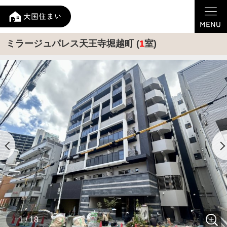
ミラージュパレス天王寺堀越町 (
1
室)
1 / 18