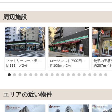
周辺施設
ファミリーマート天王寺堀越町
ローソンストア00四天王寺南
餃子の王将
約111m／2分
約109m／2分
約207m／
エリアの近い物件