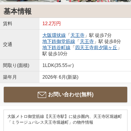
基本情報
賃料
12.2万円
大阪環状線
「
天王寺
」駅 徒歩7分
地下鉄御堂筋線
「
天王寺
」駅 徒歩8分
交通
地下鉄谷町線
「
四天王寺前夕陽ヶ丘
」
駅 徒歩10分
間取り(面積)
1LDK(35.55㎡)
築年月
2026年 6月(新築)
お問い合わせ(無料)
大阪メトロ御堂筋線【天王寺駅】に徒歩圏内、天王寺区堀越町
「ミラージュパレス天王寺堀越町」の物件情報