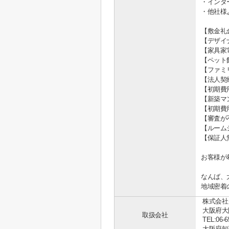
・インタ
・他社様
【敷金礼
【デザイ
【家具家
【ペット
【ファミ
【法人契
【初期費
【新築マ
【初期費
【審査が
【ルーム
【保証人
お客様が
なんば、
地域密着
株式会社
大阪府大
取扱会社
TEL:06-6
大阪府知事 