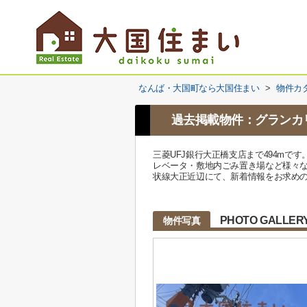
なんば・大国町なら大国住まい
>
物件カ
過去掲載物件：グランカ
三菱UFJ銀行大正橋支店まで494m
レベータ・敷地内ごみ置き場など様々
状線大正近辺にて、新着情報をお求めの方、
PHOTO GALLER
物件写真