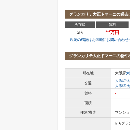
グランカリテ大正ドマーニの過去
所在階
賃料
***万円
2階
現況の確認はお気軽にお問い合わせ
グランカリテ大正ドマーニの物件
所在地
大阪府
大
大阪環状
交通
大阪環状
賃料
-
面積
-
種別/構造
マンショ
☆★グラ