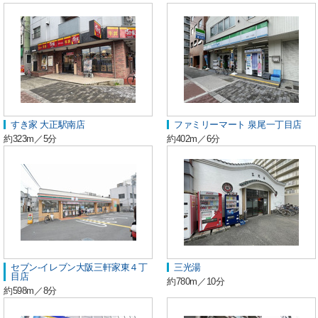
すき家 大正駅南店
ファミリーマート 泉尾一丁目店
約323m／5分
約402m／6分
セブン-イレブン大阪三軒家東４丁
三光湯
目店
約780m／10分
約598m／8分