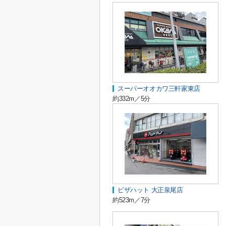
スーパーオオカワ三軒家東店
約332m／5分
ピザハット 大正泉尾店
約523m／7分