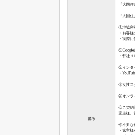
『大国住
『大国住
①地域密
・お客様
・実際に
②Goo
・弊社Ｈ
②インタ
・You
③女性ス
④オンラ
⑤ご契約
家主様、
備考
⑥不要な
・家主様