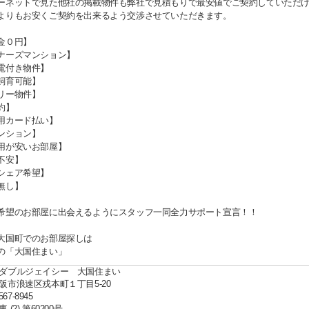
ーネットで見た他社の掲載物件も弊社で見積もりで最安値でご契約していただ
よりもお安くご契約を出来るよう交渉させていただきます。
金０円】
ナーズマンション】
電付き物件】
飼育可能】
リー物件】
約】
用カード払い】
ンション】
用が安いお部屋】
不安】
シェア希望】
無し】
希望のお部屋に出会えるようにスタッフ一同全力サポート宣言！！
大国町でのお部屋探しは
の「大国住まい」
ダブルジェイシー 大国住まい
阪市浪速区戎本町１丁目5-20
567-8945
(2) 第60200号