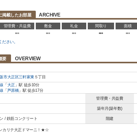
ARCHIVE
に掲載したお部屋
管理費・共益費
敷金
礼金
間取り
面積
***
***
***
***
***
ください。
OVERVIEW
概要
阪市大正区
三軒家東
５丁目
線
「
大正
」駅 徒歩10分
線
「
芦原橋
」駅 徒歩17分
管理費・共益費
築年月(築年数)
ン / 鉄筋コンクリート
階建
ンカリテ大正ドマーニ！★☆