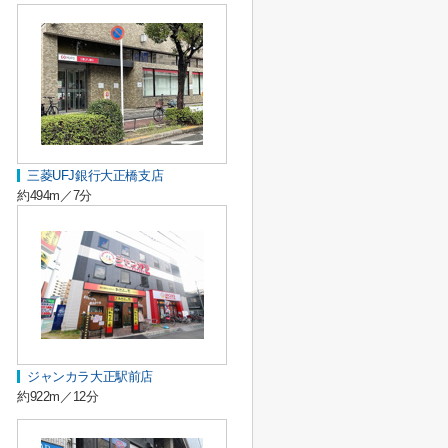
三菱UFJ銀行大正橋支店
約494m／7分
ジャンカラ大正駅前店
約922m／12分