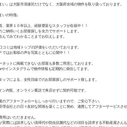
まい』は大阪市浪速区だけでなく、大阪府全域の物件を取り扱っております。
まいの特徴』
着、業界１０年以上、経験豊富なスタッフが在籍中！！
のご納得いくお部屋探しを全力でサポートします。
住んでみてわかることまでお伝えします。
gle口コミは地域トップの評価をいただいております。
Ｐではお客様の声を写真とともに公開中！！
ーネットに掲載できないお部屋も多数ご用意しております。
Tubeやインスタグラムで物件情報も定期的に発信してます。
タッフによる、女性目線でのお部屋探しのサポート致します。
イン内覧、オンライン重説で来店せずに契約可能です。
後のアフターフォローもしっかり行いますので、ご安心下さい。
管理会社との日々友好な関係を築くことに努め、連携してアフターサービスさ
費用はいただきません。
が実際には請求しない清掃代や防虫抗菌代などの項目を請求する不動産屋さん