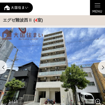
エグゼ難波西Ⅱ (
4
室)
1 / 18