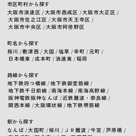
市区町村から探す
大阪市浪速区
/
大阪市西成区
/
大阪市大正区
/
大阪市住之江区
/
大阪市天王寺区
/
大阪市中央区
/
大阪市阿倍野区
町名から探す
桜川
/
敷津西
/
大国
/
塩草
/
幸町
/
元町
/
日本橋東
/
戎本町
/
浪速東
/
稲荷
路線から探す
地下鉄四つ橋線
/
地下鉄御堂筋線
/
地下鉄千日前線
/
南海本線
/
南海高野線
/
阪神電鉄阪神なんば
/
近鉄難波・奈良線
/
関西本線
/
大阪環状線
/
地下鉄堺筋線
駅から探す
なんば
/
大国町
/
桜川
/
ＪＲ難波
/
今宮
/
芦原橋
/