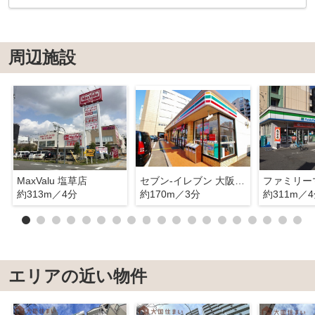
周辺施設
MaxValu 塩草店
セブン‐イレブン 大阪元町３丁目店
約313m／4分
約170m／3分
約311m／
エリアの近い物件