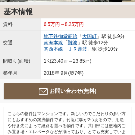
基本情報
賃料
6.5万円～8.25万円
地下鉄御堂筋線
「
大国町
」駅 徒歩9分
交通
南海本線
「
難波
」駅 徒歩12分
関西本線
「
ＪＲ難波
」駅 徒歩10分
間取り(面積)
1K(23.40㎡～23.85㎡)
築年月
2018年 9月(築7年)
お問い合わせ(無料)
こちらの物件はマンションです。新しいのでこだわりの多い方
にもおすすめの築浅物件です。付近に駅が2つあるので、用途
や行き先によって経路を選べる物件です。共用部には敷地内ご
み置き場・エレベータなどが揃っており、とても充実していま