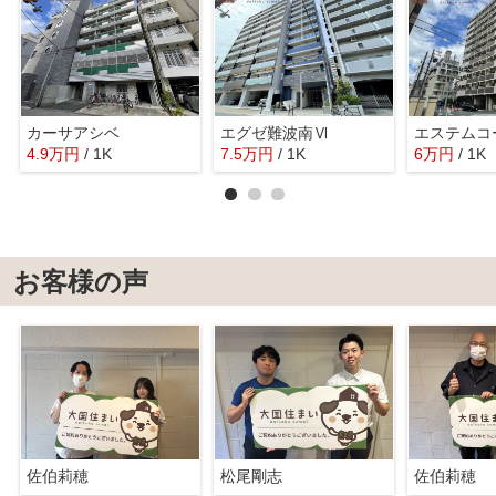
カーサアシベ
エグゼ難波南Ⅵ
4.9
万
円
/ 1K
7.5
万
円
/ 1K
6
万
円
/ 1K
お客様の声
佐伯莉穂
松尾剛志
佐伯莉穂