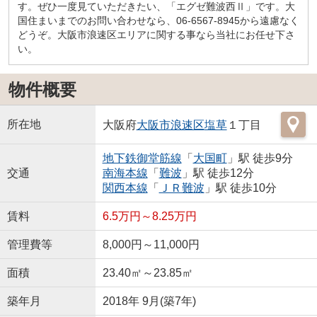
す。ぜひ一度見ていただきたい、「エグゼ難波西Ⅱ」です。大
国住まいまでのお問い合わせなら、06-6567-8945から遠慮なく
どうぞ。大阪市浪速区エリアに関する事なら当社にお任せ下さ
い。
物件概要
所在地
大阪府
大阪市浪速区
塩草
１丁目
地下鉄御堂筋線
「
大国町
」駅 徒歩9分
交通
南海本線
「
難波
」駅 徒歩12分
関西本線
「
ＪＲ難波
」駅 徒歩10分
賃料
6.5万円～8.25万円
管理費等
8,000円～11,000円
面積
23.40㎡～23.85㎡
築年月
2018年 9月(築7年)