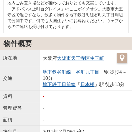
地内ごみ置き場などが備わっておりとても充実しています。
「アドバンス上町台グレイス」のここがイチオシ。大阪市天王
寺区で過ごすなら、数多く物件を地下鉄谷町線谷町九丁目周辺
で公開中です。何でも大国住まいにお尋ねください。ウェブか
らのご連絡も受け付けております。
物件概要
所在地
大阪府
大阪市天王寺区
生玉町
地下鉄谷町線
「
谷町九丁目
」駅 徒歩4～
交通
10分
地下鉄千日前線
「
日本橋
」駅 徒歩13分
賃料
-
管理費等
-
面積
-
築年月
2011年 2月(築15年)