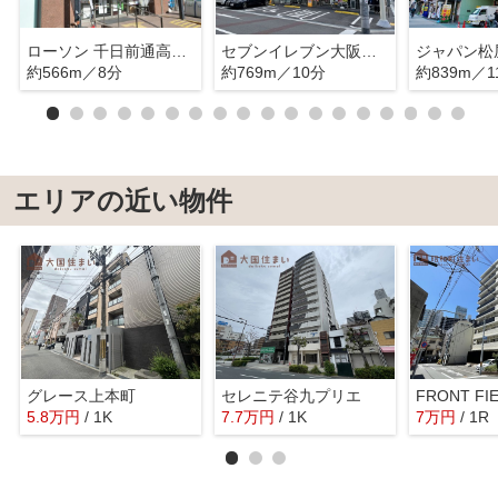
ローソン 千日前通高津店
セブンイレブン大阪高津3丁目
ジャパン松
約566m／8分
約769m／10分
約839m／1
エリアの近い物件
グレース上本町
セレニテ谷九プリエ
5.8
万
円
/ 1K
7.7
万
円
/ 1K
7
万
円
/ 1R