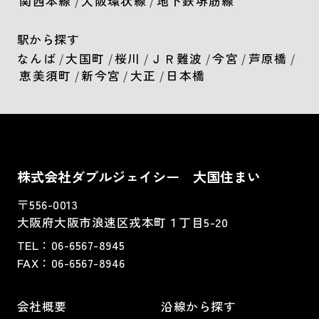
関西本線
/
大阪環状線
/
地下鉄堺筋線
駅から探す
なんば
/
大国町
/
桜川
/
ＪＲ難波
/
今宮
/
芦原橋
/
恵美須町
/
新今宮
/
大正
/
日本橋
株式会社ダブルジェイシー 大国住まい
〒556-0013
大阪府大阪市浪速区戎本町１丁目5-20
TEL：
06-6567-8945
FAX：06-6567-8946
会社概要
沿線から探す