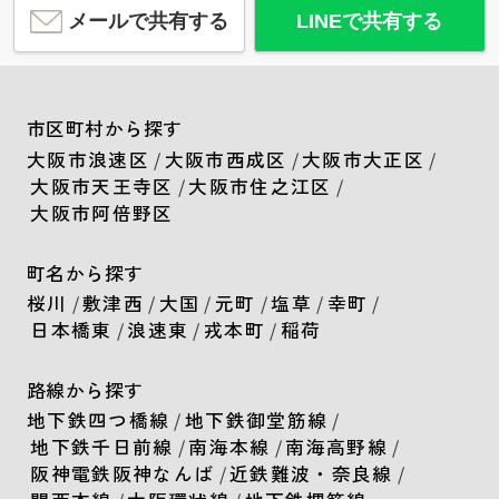
メールで共有する
LINEで共有する
市区町村から探す
大阪市浪速区
/
大阪市西成区
/
大阪市大正区
/
大阪市天王寺区
/
大阪市住之江区
/
大阪市阿倍野区
町名から探す
桜川
/
敷津西
/
大国
/
元町
/
塩草
/
幸町
/
日本橋東
/
浪速東
/
戎本町
/
稲荷
路線から探す
地下鉄四つ橋線
/
地下鉄御堂筋線
/
地下鉄千日前線
/
南海本線
/
南海高野線
/
阪神電鉄阪神なんば
/
近鉄難波・奈良線
/