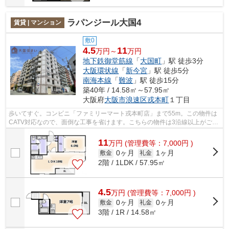
ラパンジール大国4
賃貸 | マンション
敷0
4.5
11
万円～
万円
地下鉄御堂筋線
「
大国町
」駅 徒歩3分
大阪環状線
「
新今宮
」駅 徒歩5分
南海本線
「
難波
」駅 徒歩15分
築40年 / 14.58㎡～57.95㎡
大阪府
大阪市浪速区
戎本町
１丁目
歩いてすぐ。コンビニ「ファミリーマート戎本町店」まで55m。この物件は
CATV対応なので、面倒な工事を省けます。こちらの物件は3沿線以上がご利
用いただけます。ゴミ出し24時間OKの物...
11
万
円
(管理費等：7,000円 )
0ヶ月
1ヶ月
敷金
礼金
2階 / 1LDK / 57.95㎡
4.5
万
円
(管理費等：7,000円 )
0ヶ月
0ヶ月
敷金
礼金
3階 / 1R / 14.58㎡