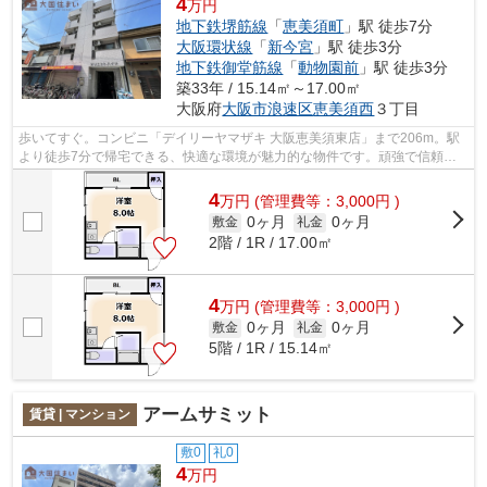
4
万円
地下鉄堺筋線
「
恵美須町
」駅 徒歩7分
大阪環状線
「
新今宮
」駅 徒歩3分
地下鉄御堂筋線
「
動物園前
」駅 徒歩3分
築33年 / 15.14㎡～17.00㎡
大阪府
大阪市浪速区
恵美須西
３丁目
歩いてすぐ。コンビニ「デイリーヤマザキ 大阪恵美須東店」まで206m。駅
より徒歩7分で帰宅できる、快適な環境が魅力的な物件です。頑強で信頼性
の高い鉄骨造の物件です。機能性やデザ...
4
万
円
(管理費等：3,000円 )
0ヶ月
0ヶ月
敷金
礼金
2階 / 1R / 17.00㎡
4
万
円
(管理費等：3,000円 )
0ヶ月
0ヶ月
敷金
礼金
5階 / 1R / 15.14㎡
アームサミット
賃貸 | マンション
敷0
礼0
4
万円