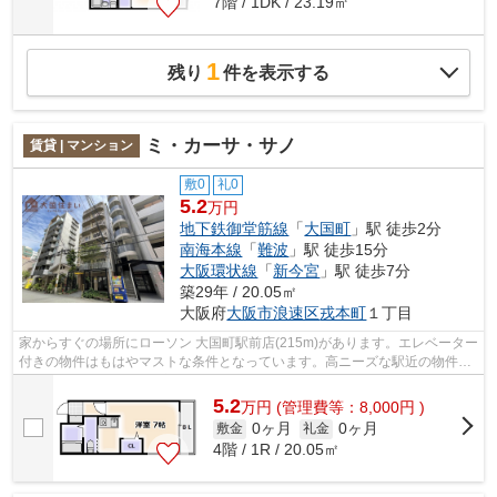
7階 / 1DK / 23.19㎡
1
残り
件を表示する
ミ・カーサ・サノ
賃貸 | マンション
敷0
礼0
5.2
万円
地下鉄御堂筋線
「
大国町
」駅 徒歩2分
南海本線
「
難波
」駅 徒歩15分
大阪環状線
「
新今宮
」駅 徒歩7分
築29年 / 20.05㎡
大阪府
大阪市浪速区
戎本町
１丁目
家からすぐの場所にローソン 大国町駅前店(215m)があります。エレベーター
付きの物件はもはやマストな条件となっています。高ニーズな駅近の物件と
なっており、徒歩1分に立地していま...
5.2
万
円
(管理費等：8,000円 )
0ヶ月
0ヶ月
敷金
礼金
4階 / 1R / 20.05㎡