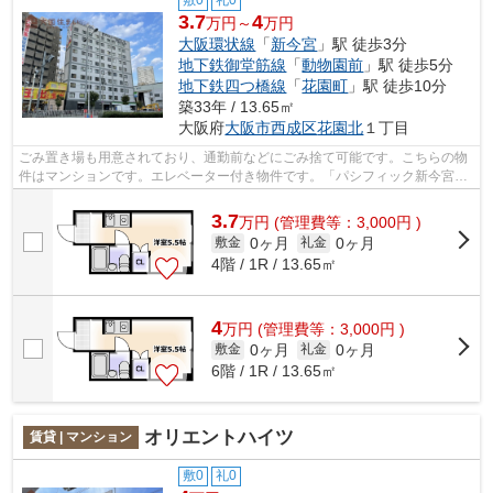
敷0
礼0
3.7
4
万円～
万円
大阪環状線
「
新今宮
」駅 徒歩3分
地下鉄御堂筋線
「
動物園前
」駅 徒歩5分
地下鉄四つ橋線
「
花園町
」駅 徒歩10分
築33年 / 13.65㎡
大阪府
大阪市西成区
花園北
１丁目
ごみ置き場も用意されており、通勤前などにごみ捨て可能です。こちらの物
件はマンションです。エレベーター付き物件です。「パシフィック新今宮」
の物件情報をお探しならお気軽にお問...
3.7
万
円
(管理費等：3,000円 )
0ヶ月
0ヶ月
敷金
礼金
4階 / 1R / 13.65㎡
4
万
円
(管理費等：3,000円 )
0ヶ月
0ヶ月
敷金
礼金
6階 / 1R / 13.65㎡
オリエントハイツ
賃貸 | マンション
敷0
礼0