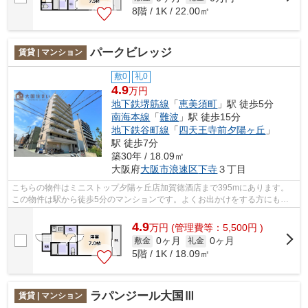
8階 / 1K / 22.00㎡
パークビレッジ
賃貸 | マンション
敷0
礼0
4.9
万円
地下鉄堺筋線
「
恵美須町
」駅 徒歩5分
南海本線
「
難波
」駅 徒歩15分
地下鉄谷町線
「
四天王寺前夕陽ヶ丘
」
駅 徒歩7分
築30年 / 18.09㎡
大阪府
大阪市浪速区
下寺
３丁目
こちらの物件はミニストップ夕陽ヶ丘店加賀徳酒店まで395mにあります。
この物件は駅から徒歩5分のマンションです。よくお出かけをする方にも便
利な、2駅利用可能なマンションです。共...
4.9
万
円
(管理費等：5,500円 )
0ヶ月
0ヶ月
敷金
礼金
5階 / 1K / 18.09㎡
ラパンジール大国Ⅲ
賃貸 | マンション