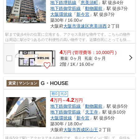
地下鉄堺筋線
「
恵美須町
」駅 徒歩4分
地下鉄御堂筋線
「
動物園前
」駅 徒歩7分
大阪環状線
「
新今宮
」駅 徒歩7分
築30年 / 16.00㎡
大阪府
大阪市浪速区
恵美須西
２丁目
駅まで徒歩4分の位置に立地する、アクセス良好な物件です。こちらの物件
は周辺に駅が2つあるので利便性の高い物件です。近隣住民にとっても快適
になる敷地内ごみ置き場付きです。気に...
4
万
円
(管理費等：10,000円 )
0ヶ月
0ヶ月
敷金
礼金
2階 / 1K / 16.00㎡
G・HOUSE
賃貸 | マンション
敷0
礼0
4
4.2
万円～
万円
地下鉄御堂筋線
「
動物園前
」駅 徒歩5分
地下鉄御堂筋線
「
天王寺
」駅 徒歩10分
大阪環状線
「
新今宮
」駅 徒歩5分
築30年 / 18.00㎡
大阪府
大阪市西成区
山王
２丁目
徒歩5分で駅にアクセスできる物件です。造りとデザインに関して、自信を