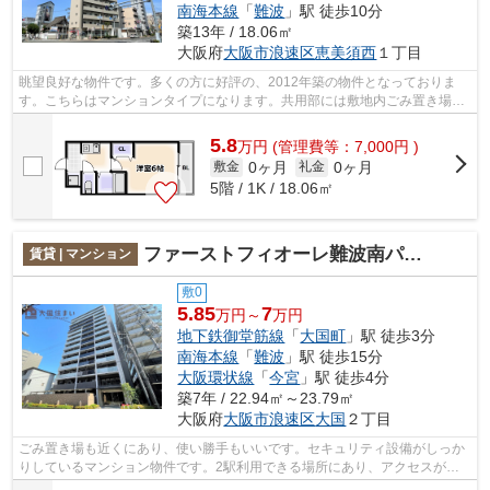
南海本線
「
難波
」駅 徒歩10分
築13年 / 18.06㎡
大阪府
大阪市浪速区
恵美須西
１丁目
眺望良好な物件です。多くの方に好評の、2012年築の物件となっておりま
す。こちらはマンションタイプになります。共用部には敷地内ごみ置き場・
エレベータなどが揃っております。エル...
5.8
万
円
(管理費等：7,000円 )
0ヶ月
0ヶ月
敷金
礼金
5階 / 1K / 18.06㎡
ファーストフィオーレ難波南パークサイド
賃貸 | マンション
敷0
5.85
7
万円～
万円
地下鉄御堂筋線
「
大国町
」駅 徒歩3分
南海本線
「
難波
」駅 徒歩15分
大阪環状線
「
今宮
」駅 徒歩4分
築7年 / 22.94㎡～23.79㎡
大阪府
大阪市浪速区
大国
２丁目
ごみ置き場も近くにあり、使い勝手もいいです。セキュリティ設備がしっか
りしているマンション物件です。2駅利用できる場所にあり、アクセスが便
利です。視力をアップしたい方はこちら...