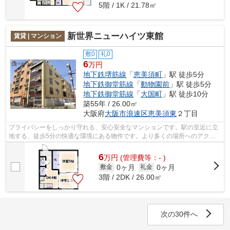
5階 / 1K / 21.78㎡
新世界ニューハイツ東館
賃貸 | マンション
敷0
礼0
6
万円
地下鉄堺筋線
「
恵美須町
」駅 徒歩5分
地下鉄御堂筋線
「
動物園前
」駅 徒歩5分
地下鉄御堂筋線
「
大国町
」駅 徒歩10分
築55年 / 26.00㎡
大阪府
大阪市浪速区
恵美須東
２丁目
プライバシーをしっかり守れる、安心安全なマンションです。駅の至近に立
地する、徒歩5分の快適な環境にある物件です。より多くの場所へのアクセ
スが広がる2駅利用可能物件です。気に...
6
万
円
(管理費等：- )
0ヶ月
0ヶ月
敷金
礼金
3階 / 2DK / 26.00㎡
次の30件へ