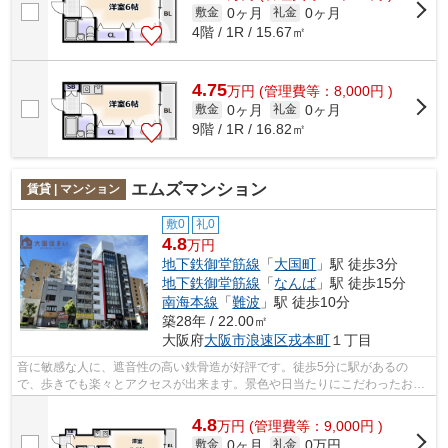
0ヶ月
0ヶ月
敷金
礼金
4階 / 1R / 15.67㎡
4.75
万
円
(管理費等：8,000円 )
0ヶ月
0ヶ月
敷金
礼金
9階 / 1R / 16.82㎡
エムズマンション
賃貸 | マンション
敷0
礼0
4.8
万円
地下鉄御堂筋線
「
大国町
」駅 徒歩3分
地下鉄御堂筋線
「
なんば
」駅 徒歩15分
南海本線
「
難波
」駅 徒歩10分
築28年 / 22.00㎡
大阪府
大阪市浪速区
戎本町
１丁目
音に敏感な人に、遮音性の高い鉄骨造が好評です。徒歩5分に駅があるの
で、歩きでも楽々とアクセスが出来ます。景色や日当たりにこだわったお部
屋探しをしている方にオススメの物件を提...
4.8
万
円
(管理費等：9,000円 )
0ヶ月
0万円
敷金
礼金