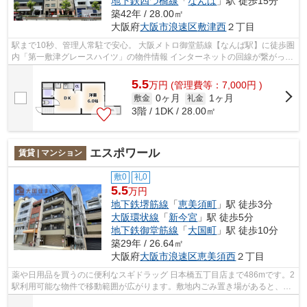
地下鉄四つ橋線
「
なんば
」駅 徒歩15分
築42年 / 28.00㎡
大阪府
大阪市浪速区
敷津西
２丁目
駅まで10秒、管理人常駐で安心。 大阪メトロ御堂筋線【なんば駅】に徒歩圏
内「第一敷津グレースハイツ」の物件情報 インターネットの回線が繋がって
いるので快適なお住まい。こだわり...
5.5
万
円
(管理費等：7,000円 )
0ヶ月
1ヶ月
敷金
礼金
3階 / 1DK / 28.00㎡
エスポワール
賃貸 | マンション
敷0
礼0
5.5
万円
地下鉄堺筋線
「
恵美須町
」駅 徒歩3分
大阪環状線
「
新今宮
」駅 徒歩5分
地下鉄御堂筋線
「
大国町
」駅 徒歩10分
築29年 / 26.64㎡
大阪府
大阪市浪速区
恵美須西
２丁目
薬や日用品を買うのに便利なスギドラッグ 日本橋五丁目店まで486mです。2
駅利用可能な物件で移動範囲が広がります。敷地内ごみ置き場があると、ゴ
ミ捨てが楽になります。新着情報：エ...