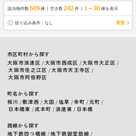
509
242
1～30
該当物件数
棟
空き数
件
棟を表示
変更
絞り込み条件：
なし
市区町村から探す
大阪市浪速区
/
大阪市西成区
/
大阪市大正区
/
大阪市住之江区
/
大阪市天王寺区
/
大阪市阿倍野区
町名から探す
桜川
/
敷津西
/
大国
/
塩草
/
幸町
/
元町
/
日本橋東
/
戎本町
/
浪速東
/
日本橋
路線から探す
地下鉄四つ橋線
/
地下鉄御堂筋線
/