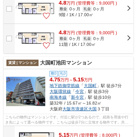
4.8
万
円
(管理費等：9,000円 )
0ヶ月
0ヶ月
敷金
礼金
9階 / 1K / 17.00㎡
4.8
万
円
(管理費等：9,000円 )
0ヶ月
0ヶ月
敷金
礼金
11階 / 1K / 17.00㎡
大国町池田マンション
賃貸 | マンション
敷0
礼0
4.75
5.15
万円～
万円
地下鉄御堂筋線
「
大国町
」駅 徒歩7分
大阪環状線
「
今宮
」駅 徒歩3分
南海本線
「
新今宮
」駅 徒歩10分
築32年 / 15.67㎡～16.82㎡
大阪府
大阪市浪速区
大国
３丁目
こちらの物件はマンションです。付近に駅が2つあるので、経路を用途や行
き先によって選べる物件です。こちらは徒歩7分に立地する物件です。共用
部には敷地内ごみ置き場・エレベータな...
5.15
万
円
(管理費等：8,000円 )