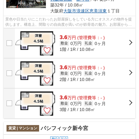
築32年 / 10.08㎡
大阪府
大阪市浪速区
恵美須東
１丁目
景色や日当たりにこだわったお部屋探しをしている方にオススメの物件を提
供します。構造上、間取りの自由度が高いのが鉄骨造の魅力。お部屋から徒
歩3分の場所に駅があれば、遅刻する心...
3.6
万
円
(管理費等：- )
0万円
0ヶ月
敷金
礼金
1階 / 1R / 10.08㎡
3.6
万
円
(管理費等：- )
0万円
0ヶ月
敷金
礼金
2階 / 1R / 10.08㎡
3.6
万
円
(管理費等：- )
0万円
0ヶ月
敷金
礼金
3階 / 1R / 10.08㎡
パシフィック新今宮
賃貸 | マンション