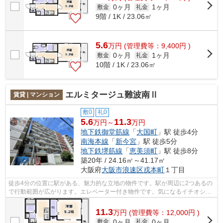
0ヶ月
1ヶ月
敷金
礼金
9階 / 1K / 23.06㎡
5.6
万
円
(管理費等：9,400円 )
0ヶ月
1ヶ月
敷金
礼金
10階 / 1K / 23.06㎡
エルミタージュ難波南Ⅱ
賃貸 | マンション
敷0
礼0
5.6
11.3
万円～
万円
地下鉄御堂筋線
「
大国町
」駅 徒歩4分
南海本線
「
新今宮
」駅 徒歩5分
地下鉄堺筋線
「
恵美須町
」駅 徒歩8分
築20年 / 24.16㎡～41.17㎡
大阪府
大阪市浪速区
戎本町
１丁目
徒歩4分の位置に駅がある、魅力的な立地の物件です。駅が周辺に2つあるの
で行動範囲が広がります。エレベーター付き物件です。気になるイチオシ物
件情報：「エルミタージュ難波南Ⅱ」。...
11.3
万
円
(管理費等：12,000円 )
0ヶ月
0ヶ月
敷金
礼金