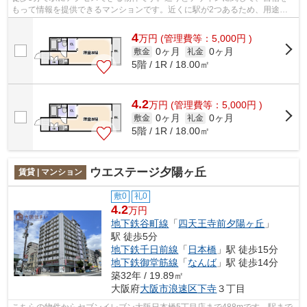
もって情報を提供できるマンションです。近くに駅が2つあるため、用途や
行き先に応じて駅を選べる物件です。こ...
4
万
円
(管理費等：5,000円 )
0ヶ月
0ヶ月
敷金
礼金
5階 / 1R / 18.00㎡
4.2
万
円
(管理費等：5,000円 )
0ヶ月
0ヶ月
敷金
礼金
5階 / 1R / 18.00㎡
ウエステージ夕陽ヶ丘
賃貸 | マンション
敷0
礼0
4.2
万円
地下鉄谷町線
「
四天王寺前夕陽ヶ丘
」
駅 徒歩5分
地下鉄千日前線
「
日本橋
」駅 徒歩15分
地下鉄御堂筋線
「
なんば
」駅 徒歩14分
築32年 / 19.89㎡
大阪府
大阪市浪速区
下寺
３丁目