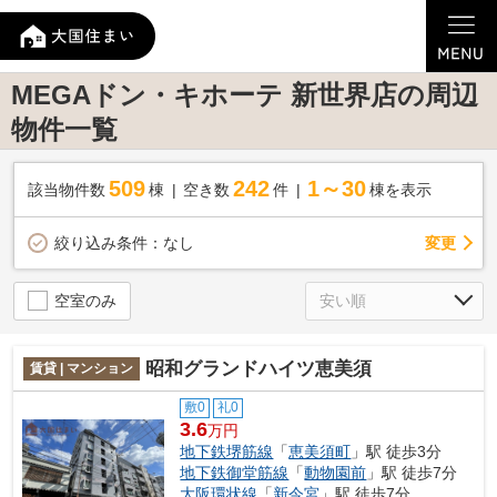
MEGAドン・キホーテ 新世界店の周辺
物件一覧
509
242
1～30
該当物件数
棟
空き数
件
棟を表示
変更
絞り込み条件：
なし
空室のみ
昭和グランドハイツ恵美須
賃貸 | マンション
敷0
礼0
3.6
万円
地下鉄堺筋線
「
恵美須町
」駅 徒歩3分
地下鉄御堂筋線
「
動物園前
」駅 徒歩7分
大阪環状線
「
新今宮
」駅 徒歩7分