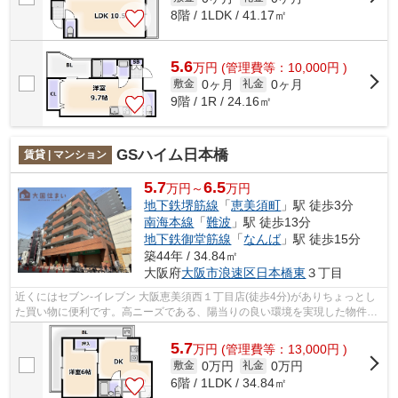
8階 / 1LDK / 41.17㎡
5.6
万
円
(管理費等：10,000円 )
0ヶ月
0ヶ月
敷金
礼金
9階 / 1R / 24.16㎡
GSハイム日本橋
賃貸 | マンション
5.7
6.5
万円～
万円
地下鉄堺筋線
「
恵美須町
」駅 徒歩3分
南海本線
「
難波
」駅 徒歩13分
地下鉄御堂筋線
「
なんば
」駅 徒歩15分
築44年 / 34.84㎡
大阪府
大阪市浪速区
日本橋東
３丁目
近くにはセブン‐イレブン 大阪恵美須西１丁目店(徒歩4分)がありちょっとし
た買い物に便利です。高ニーズである、陽当りの良い環境を実現した物件と
なっています。駅まで歩いてアクセス...
5.7
万
円
(管理費等：13,000円 )
0万円
0万円
敷金
礼金
6階 / 1LDK / 34.84㎡