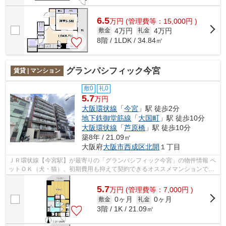
6.5
万
円
(管理費等：15,000円 )
4万円
4万円
敷金
礼金
8階 / 1LDK / 34.84㎡
グランパシフィック今宮
賃貸 | マンション
敷0
礼0
5.7
万円
大阪環状線
「
今宮
」駅 徒歩2分
地下鉄御堂筋線
「
大国町
」駅 徒歩10分
大阪環状線
「
芦原橋
」駅 徒歩10分
築8年 / 21.09㎡
大阪府
大阪市西成区
北開
１丁目
ＪＲ環状線【今宮駅】が最寄りの「グランパシフィック今宮」の物件情報 ペ
ットＯＫ（犬・猫）、初期費用も抑えて契約できるオススメマンションで
す！！ なんばや天王寺にも自転車です...
5.7
万
円
(管理費等：7,000円 )
0ヶ月
0ヶ月
敷金
礼金
3階 / 1K / 21.09㎡