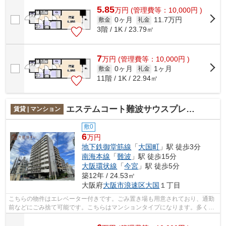
5.85
万
円
(管理費等：10,000円 )
0ヶ月
11.7万円
敷金
礼金
3階 / 1K / 23.79㎡
7
万
円
(管理費等：10,000円 )
0ヶ月
1ヶ月
敷金
礼金
11階 / 1K / 22.94㎡
エステムコート難波サウスプレイスVエレージュ
賃貸 | マンション
敷0
6
万円
地下鉄御堂筋線
「
大国町
」駅 徒歩3分
南海本線
「
難波
」駅 徒歩15分
大阪環状線
「
今宮
」駅 徒歩5分
築12年 / 24.53㎡
大阪府
大阪市浪速区
大国
１丁目
こちらの物件はエレベーター付きです。ごみ置き場も用意されており、通勤
前などにごみ捨て可能です。こちらはマンションタイプになります。多くの
方からご好評頂いているエステムコー...