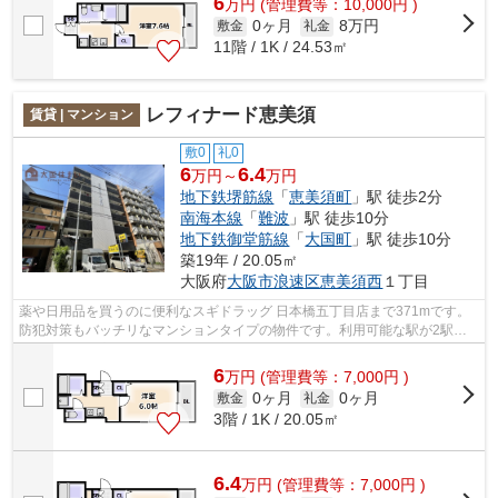
6
万
円
(管理費等：10,000円 )
0ヶ月
8万円
敷金
礼金
11階 / 1K / 24.53㎡
レフィナード恵美須
賃貸 | マンション
敷0
礼0
6
6.4
万円～
万円
地下鉄堺筋線
「
恵美須町
」駅 徒歩2分
南海本線
「
難波
」駅 徒歩10分
地下鉄御堂筋線
「
大国町
」駅 徒歩10分
築19年 / 20.05㎡
大阪府
大阪市浪速区
恵美須西
１丁目
薬や日用品を買うのに便利なスギドラッグ 日本橋五丁目店まで371mです。
防犯対策もバッチリなマンションタイプの物件です。利用可能な駅が2駅あ
り、利便性の高い物件です。共用部には...
6
万
円
(管理費等：7,000円 )
0ヶ月
0ヶ月
敷金
礼金
3階 / 1K / 20.05㎡
6.4
万
円
(管理費等：7,000円 )