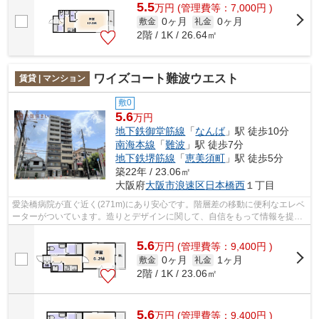
5.5
万
円
(管理費等：7,000円 )
0ヶ月
0ヶ月
敷金
礼金
2階 / 1K / 26.64㎡
ワイズコート難波ウエスト
賃貸 | マンション
敷0
5.6
万円
地下鉄御堂筋線
「
なんば
」駅 徒歩10分
南海本線
「
難波
」駅 徒歩7分
地下鉄堺筋線
「
恵美須町
」駅 徒歩5分
築22年 / 23.06㎡
大阪府
大阪市浪速区
日本橋西
１丁目
愛染橋病院が直ぐ近く(271m)にあり安心です。階層差の移動に便利なエレベ
ーターがついています。造りとデザインに関して、自信をもって情報を提供
できるマンションです。駅から徒歩10...
5.6
万
円
(管理費等：9,400円 )
0ヶ月
1ヶ月
敷金
礼金
2階 / 1K / 23.06㎡
5.6
万
円
(管理費等：9,400円 )