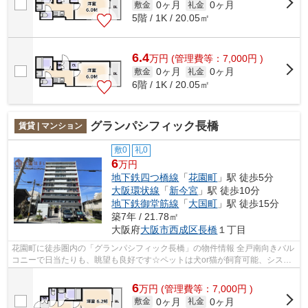
0ヶ月
0ヶ月
敷金
礼金
5階 / 1K / 20.05㎡
6.4
万
円
(管理費等：7,000円 )
0ヶ月
0ヶ月
敷金
礼金
6階 / 1K / 20.05㎡
グランパシフィック長橋
賃貸 | マンション
敷0
礼0
6
万円
地下鉄四つ橋線
「
花園町
」駅 徒歩5分
大阪環状線
「
新今宮
」駅 徒歩10分
地下鉄御堂筋線
「
大国町
」駅 徒歩15分
築7年 / 21.78㎡
大阪府
大阪市西成区
長橋
１丁目
花園町に徒歩圏内の「グランパシフィック長橋」の物件情報 全戸南向きバル
コニーで日当たりも、眺望も良好です☆ペットは犬or猫が飼育可能、システ
ムキッチン、エアコン完備☆ 宅配ＢＯ...
6
万
円
(管理費等：7,000円 )
0ヶ月
0ヶ月
敷金
礼金