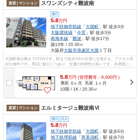
スワンズシティ難波南
賃貸 | マンション
敷0
5.8
万円
地下鉄御堂筋線
「
大国町
」駅 徒歩3分
大阪環状線
「
今宮
」駅 徒歩3分
南海本線
「
難波
」駅 徒歩17分
築13年 / 20.30㎡
大阪府
大阪市浪速区
大国
１丁目
大国町南公園まで272mです。駅まで徒歩3分の位置に立地する、アクセス良
好な物件です。周辺に駅が二つあり、交通の利便性が高いです。共用部には
エレベータ・敷地内ごみ置き場などが揃...
5.8
万
円
(管理費等：8,000円 )
0ヶ月
1ヶ月
敷金
礼金
10階 / 1K / 20.30㎡
エルミタージュ難波南Ⅵ
賃貸 | マンション
敷0
礼0
5.8
万円
地下鉄御堂筋線
「
大国町
」駅 徒歩5分
地下鉄堺筋線
「
恵美須町
」駅 徒歩7分