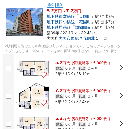
敷0
礼0
5.2
7.2
万円～
万円
地下鉄御堂筋線
「
大国町
」駅 徒歩9分
地下鉄四つ橋線
「
花園町
」駅 徒歩7分
地下鉄堺筋線
「
動物園前
」駅 徒歩9分
築39年 / 23.19㎡～32.43㎡
大阪府
大阪市西成区
花園北
１丁目
2駅利用可能でとても利便性の高いマンションです。こちらはマンションタ
イプになります。根強いニーズを誇る駅近の物件となり、徒歩9分に駅があ
ります。「ラパンジール大国Ⅲ」のここが...
5.2
万
円
(管理費等：6,000円 )
0ヶ月
0ヶ月
敷金
礼金
2階 / 1DK / 23.19㎡
7.2
万
円
(管理費等：6,000円 )
0ヶ月
0ヶ月
敷金
礼金
6階 / 2DK / 32.43㎡
5.3
万
円
(管理費等：6,000円 )
0ヶ月
0ヶ月
敷金
礼金