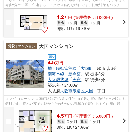
こちらの物件からセブンイレブン大阪日本橋5丁目店まで488mです。駅まで
徒歩5分の位置に立地する、アクセス良好な物件です。防犯対策もバッチリ
なマンションタイプの物件です。共用部...
4.2
万
円
(管理費等：8,000円 )
0ヶ月
0ヶ月
敷金
礼金
9階 / 1R / 19.89㎡
大国マンション
賃貸 | マンション
敷0
4.5
万円
地下鉄御堂筋線
「
大国町
」駅 徒歩3分
南海本線
「
新今宮
」駅 徒歩8分
大阪環状線
「
今宮
」駅 徒歩5分
築56年 / 24.60㎡
大阪府
大阪市浪速区
大国
１丁目
コンビニ(ローソン 大国町駅前店)も近く(194m)て急な買い物があった時にも
便利です。疲れた夜でも駅から徒歩3分のお部屋なら駅からすぐに家に帰る
ことができます。自転車持ちの方には...
4.5
万
円
(管理費等：5,000円 )
0ヶ月
1ヶ月
敷金
礼金
3階 / 1K / 24.60㎡