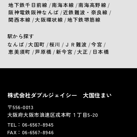
地下鉄千日前線
/
南海本線
/
南海高野線
/
阪神電鉄阪神なんば
/
近鉄難波・奈良線
/
関西本線
/
大阪環状線
/
地下鉄堺筋線
駅から探す
なんば
/
大国町
/
桜川
/
ＪＲ難波
/
今宮
/
恵美須町
/
芦原橋
/
新今宮
/
大正
/
日本橋
株式会社ダブルジェイシー 大国住まい
〒556-0013
大阪府大阪市浪速区戎本町１丁目5-20
TEL：
06-6567-8945
FAX：06-6567-8946