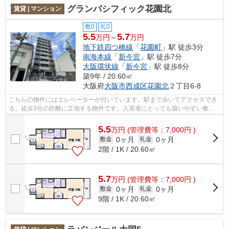
グランパシフィック花園北
賃貸 | マンション
敷0
礼0
5.5
5.7
万円～
万円
地下鉄四つ橋線
「
花園町
」駅 徒歩3分
南海本線
「
新今宮
」駅 徒歩7分
大阪環状線
「
新今宮
」駅 徒歩8分
築9年 / 20.60㎡
大阪府
大阪市西成区
花園北
２丁目6-8
こちらの物件にはエレベーターが付いています。駅まで歩いてアクセスでき
る、徒歩3分の距離に立地する物件です。入居者にとっても扱いやすい敷地
内ごみ置き場がついています。気になる...
5.5
万
円
(管理費等：7,000円 )
0ヶ月
0ヶ月
敷金
礼金
2階 / 1K / 20.60㎡
5.7
万
円
(管理費等：7,000円 )
0ヶ月
0ヶ月
敷金
礼金
9階 / 1K / 20.60㎡