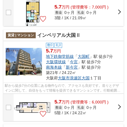
5.7
万
円
(管理費等：7,000円 )
0ヶ月
0ヶ月
敷金
礼金
3階 / 1K / 21.09㎡
インペリアル大国Ⅱ
賃貸 | マンション
敷0
礼0
5.7
万円
地下鉄御堂筋線
「
大国町
」駅 徒歩7分
大阪環状線
「
今宮
」駅 徒歩7分
南海本線
「
新今宮
」駅 徒歩7分
築21年 / 24.22㎡
大阪府
大阪市浪速区
大国
１丁目
駅から徒歩7分の位置にある物件なので、アクセスも良好です。造りとデザ
インに関して、自信をもって情報を提供できるマンションです。行動範囲が
広がる2駅利用可能な物件です。共用部...
5.7
万
円
(管理費等：6,000円 )
0ヶ月
0ヶ月
敷金
礼金
5階 / 1K / 24.22㎡