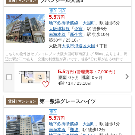
ラパンジール大国5
賃貸 | マンション
敷0
礼0
5.5
万円
地下鉄御堂筋線
「
大国町
」駅 徒歩5分
大阪環状線
「
今宮
」駅 徒歩5分
南海本線
「
新今宮
」駅 徒歩10分
築38年 / 23.18㎡
大阪府
大阪市浪速区
大国
１丁目
こちらの物件はセブンイレブン 大阪大国町駅南店まで159mにあります。周
辺に駅が二つあり、交通の利便性が高いです。徒歩5分に駅がある物件で
す。「ラパンジール大国5」の物件情報をお...
5.5
万
円
(管理費等：7,000円 )
0ヶ月
0ヶ月
敷金
礼金
4階 / 1K / 23.18㎡
第一敷津グレースハイツ
賃貸 | マンション
敷0
5.5
万円
地下鉄御堂筋線
「
大国町
」駅 徒歩1分
南海本線
「
難波
」駅 徒歩12分