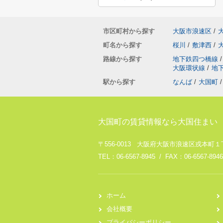
市区町村から探す
大阪市浪速区
/
町名から探す
桜川
/
敷津西
/
路線から探す
地下鉄四つ橋線
/
大阪環状線
/
地
駅から探す
なんば
/
大国町
/
大国町の賃貸情報なら大国住まい
〒556-0013 大阪府大阪市浪速区戎本町１丁
TEL：06-6567-8945 / FAX：06-6567-8946
ホーム
会社概要
プライバシーポリシー