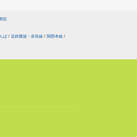
野区
なんば
/
近鉄難波・奈良線
/
関西本線
/