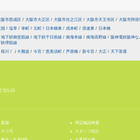
大阪市西成区
/
大阪市大正区
/
大阪市住之江区
/
大阪市天王寺区
/
大阪市阿倍
大国
/
塩草
/
幸町
/
元町
/
日本橋東
/
戎本町
/
浪速東
/
日本橋
地下鉄御堂筋線
/
地下鉄千日前線
/
南海本線
/
南海高野線
/
阪神電鉄阪神
下鉄堺筋線
桜川
/
ＪＲ難波
/
今宮
/
恵美須町
/
芦原橋
/
新今宮
/
大正
/
天下茶屋
目5-20
新築
周辺施設検索
ネコ可
スタッフ紹介
敷金・礼金0円
お客様の声