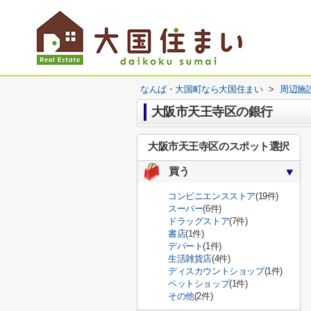
なんば・大国町なら大国住まい
>
周辺施
大阪市天王寺区の銀行
大阪市天王寺区のスポット選択
買う
コンビニエンスストア
(19件)
スーパー
(6件)
ドラッグストア
(7件)
書店
(1件)
デパート
(1件)
生活雑貨店
(4件)
ディスカウントショップ
(1件)
ペットショップ
(1件)
その他
(2件)