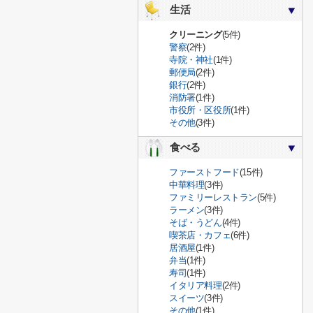
生活
クリーニング
(5件)
警察
(2件)
寺院・神社
(1件)
郵便局
(2件)
銀行
(2件)
消防署
(1件)
市役所・区役所
(1件)
その他
(3件)
食べる
ファーストフード
(15件)
中華料理
(3件)
ファミリーレストラン
(5件)
ラーメン
(3件)
そば・うどん
(4件)
喫茶店・カフェ
(6件)
居酒屋
(1件)
弁当
(1件)
寿司
(1件)
イタリア料理
(2件)
スイーツ
(3件)
その他
(1件)