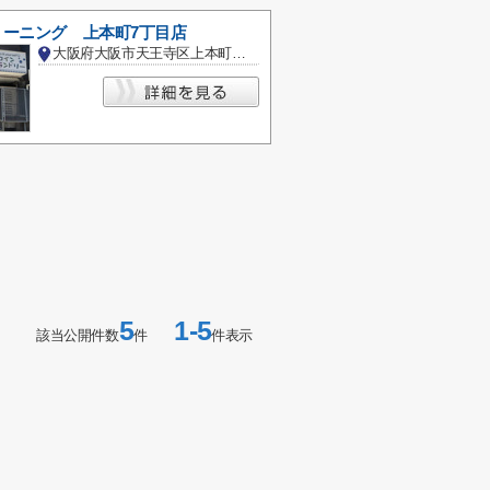
リーニング 上本町7丁目店
大阪府大阪市天王寺区上本町７丁目
5
1-5
該当公開件数
件
件表示