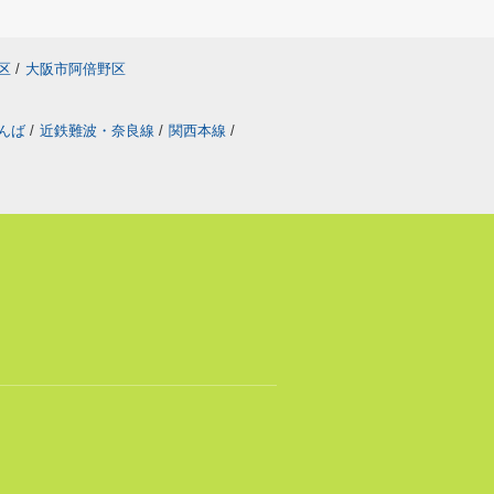
区
/
大阪市阿倍野区
なんば
/
近鉄難波・奈良線
/
関西本線
/