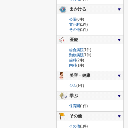
出かける
公園
(8件)
文化財
(1件)
その他
(1件)
医療
総合病院
(1件)
動物病院
(1件)
歯科
(2件)
内科
(1件)
美容・健康
ジム
(1件)
学ぶ
保育園
(1件)
その他
その他
(1件)