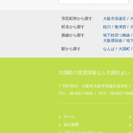
市区町村から探す
大阪市浪速区
/
町名から探す
桜川
/
敷津西
/
路線から探す
地下鉄四つ橋線
/
大阪環状線
/
地
駅から探す
なんば
/
大国町
/
大国町の賃貸情報なら大国住まい
〒556-0013 大阪府大阪市浪速区戎本町１丁
TEL：06-6567-8945 / FAX：06-6567-8946
ホーム
会社概要
プライバシーポリシー