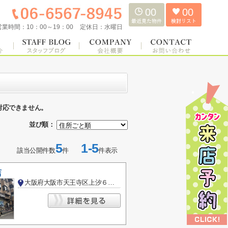
00
00
営業時間：
10：00～19：00
定休日：
水曜日
対応できません。
並び順：
5
1-5
該当公開件数
件
件表示
店
大阪府大阪市天王寺区上汐６丁目