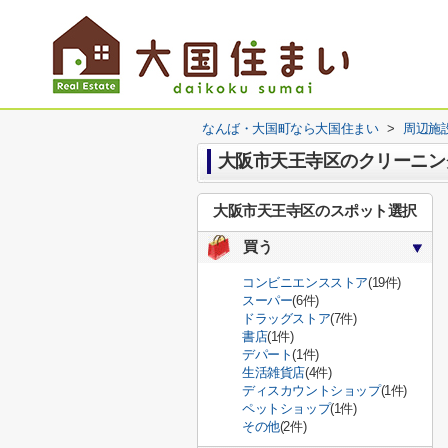
なんば・大国町なら大国住まい
>
周辺施
大阪市天王寺区のクリーニン
大阪市天王寺区のスポット選択
買う
コンビニエンスストア
(19件)
スーパー
(6件)
ドラッグストア
(7件)
書店
(1件)
デパート
(1件)
生活雑貨店
(4件)
ディスカウントショップ
(1件)
ペットショップ
(1件)
その他
(2件)