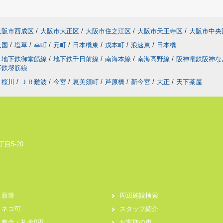
大阪市西成区
/
大阪市大正区
/
大阪市住之江区
/
大阪市天王寺区
/
大阪市中央
大国
/
塩草
/
幸町
/
元町
/
日本橋東
/
戎本町
/
浪速東
/
日本橋
地下鉄御堂筋線
/
地下鉄千日前線
/
南海本線
/
南海高野線
/
阪神電鉄阪神
下鉄堺筋線
桜川
/
ＪＲ難波
/
今宮
/
恵美須町
/
芦原橋
/
新今宮
/
大正
/
天下茶屋
目5-20
新築
周辺施設検索
ネコ可
スタッフ紹介
敷金・礼金0円
お客様の声