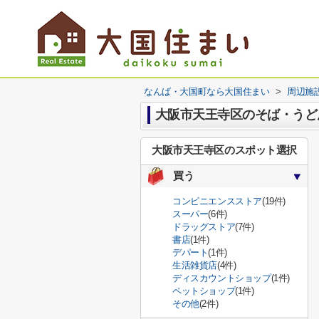
なんば・大国町なら大国住まい
>
周辺施
大阪市天王寺区のそば・うど
大阪市天王寺区のスポット選択
買う
コンビニエンスストア
(19件)
スーパー
(6件)
ドラッグストア
(7件)
書店
(1件)
デパート
(1件)
生活雑貨店
(4件)
ディスカウントショップ
(1件)
ペットショップ
(1件)
その他
(2件)