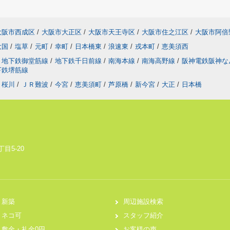
大阪市西成区
/
大阪市大正区
/
大阪市天王寺区
/
大阪市住之江区
/
大阪市阿倍
大国
/
塩草
/
元町
/
幸町
/
日本橋東
/
浪速東
/
戎本町
/
恵美須西
地下鉄御堂筋線
/
地下鉄千日前線
/
南海本線
/
南海高野線
/
阪神電鉄阪神
下鉄堺筋線
桜川
/
ＪＲ難波
/
今宮
/
恵美須町
/
芦原橋
/
新今宮
/
大正
/
日本橋
目5-20
新築
周辺施設検索
ネコ可
スタッフ紹介
敷金・礼金0円
お客様の声