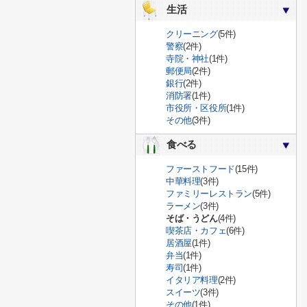
生活
クリーニング
(5件)
警察
(2件)
寺院・神社
(1件)
郵便局
(2件)
銀行
(2件)
消防署
(1件)
市役所・区役所
(1件)
その他
(3件)
食べる
ファーストフード
(15件)
中華料理
(3件)
ファミリーレストラン
(5件)
ラーメン
(3件)
そば・うどん
(4件)
喫茶店・カフェ
(6件)
居酒屋
(1件)
弁当
(1件)
寿司
(1件)
イタリア料理
(2件)
スイーツ
(3件)
その他
(1件)