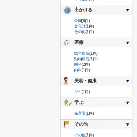
出かける
公園
(8件)
文化財
(1件)
その他
(1件)
医療
総合病院
(1件)
動物病院
(1件)
歯科
(2件)
内科
(1件)
美容・健康
ジム
(1件)
学ぶ
保育園
(1件)
その他
その他
(1件)