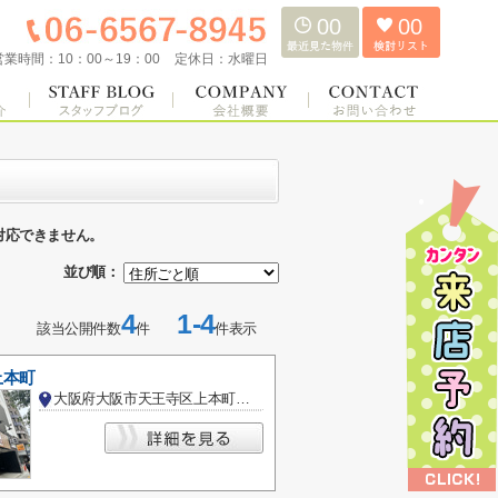
00
00
営業時間：
10：00～19：00
定休日：
水曜日
対応できません。
並び順：
4
1-4
該当公開件数
件
件表示
上本町
大阪府大阪市天王寺区上本町６丁目