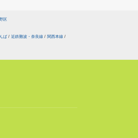
野区
なんば
/
近鉄難波・奈良線
/
関西本線
/