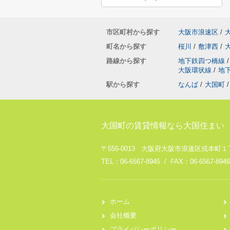
市区町村から探す
大阪市浪速区
/
町名から探す
桜川
/
敷津西
/
路線から探す
地下鉄四つ橋線
/
大阪環状線
/
地
駅から探す
なんば
/
大国町
/
大国町の賃貸情報なら大国住まい
〒556-0013 大阪府大阪市浪速区戎本町１丁
TEL：06-6567-8945 / FAX：06-6567-8946
ホーム
会社概要
プライバシーポリシー