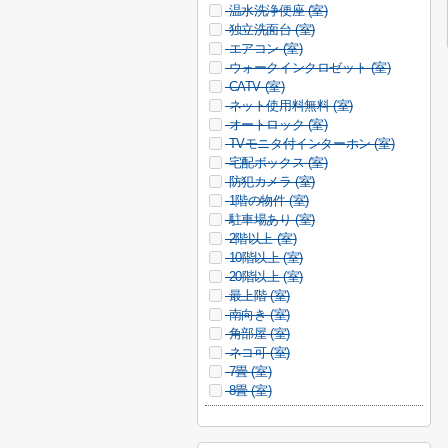
温水洗浄便座 (
室)
独立洗面台 (
室)
エアコン (
室)
ウォークインクロゼット (
室)
CATV (
室)
ネット使用料無料 (
室)
オートロック (
室)
TVモニタ付インターホン (
室)
宅配ボックス (
室)
防犯カメラ (
室)
1階の物件 (
室)
駐車場あり (
室)
2階以上 (
室)
10階以上 (
室)
20階以上 (
室)
最上階 (
室)
南向き (
室)
角部屋 (
室)
ネコ可 (
室)
7畳 (
室)
8畳 (
室)