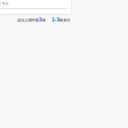
こちら
3
1-3
該当公開件数
棟
棟表示