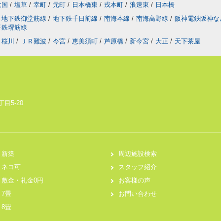
大国
/
塩草
/
幸町
/
元町
/
日本橋東
/
戎本町
/
浪速東
/
日本橋
地下鉄御堂筋線
/
地下鉄千日前線
/
南海本線
/
南海高野線
/
阪神電鉄阪神
下鉄堺筋線
桜川
/
ＪＲ難波
/
今宮
/
恵美須町
/
芦原橋
/
新今宮
/
大正
/
天下茶屋
目5-20
新築
周辺施設検索
ネコ可
スタッフ紹介
敷金・礼金0円
お客様の声
7畳
お問い合わせ
8畳