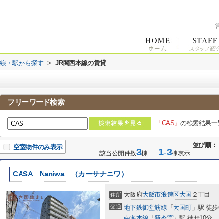
路線・駅から探す
>
JR関西本線の賃貸
フリーワード検索
「CAS」
の検索結果一
並び順：
空室物件のみ表示
3
1-3
該当公開件数
棟
棟表示
CASA Naniwa （カーサナニワ）
大阪府
大阪市浪速区
大国
２丁目
住所
交通
地下鉄御堂筋線
「
大国町
」駅 徒歩
南海本線
「
新今宮
」駅 徒歩10分