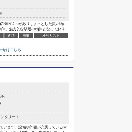
造
(距離304m)がありちょっとした買い物に
件。魅力的な駅近の物件となっており...
面積
詳細
検討リスト
合わせはこちら
3分
分
コンクリート
っています。設備や外観が充実しているマ