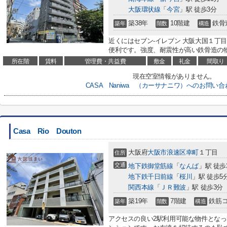
大阪環状線
「
今宮
」駅 徒歩3分
築38年
10階建
鉄骨
築年
階数
構造
近くにはセブン‐イレブン 大阪大国１丁目
便利です。強度、耐震性が高い鉄骨造の物
所在階
賃料
管理費・共益費
敷金
礼金
間取り
現在空室情報がありません。
CASA Naniwa （カーサナニワ）へのお問い
Casa Rio Douton
大阪府
大阪市浪速区
幸町
１丁目
住所
交通
地下鉄御堂筋線
「
なんば
」駅 徒歩
地下鉄千日前線
「
桜川
」駅 徒歩5
関西本線
「
ＪＲ難波
」駅 徒歩3分
築19年
7階建
鉄筋
築年
階数
構造
アクセスの良い2駅利用可能な物件とな