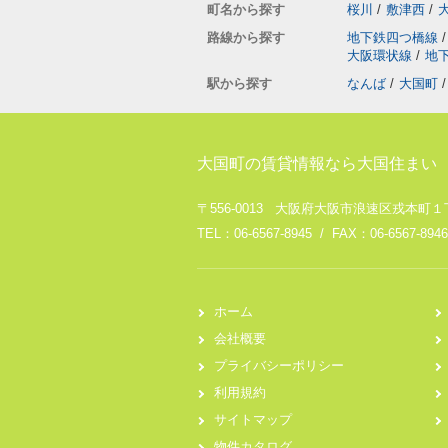
町名から探す
桜川
/
敷津西
/
路線から探す
地下鉄四つ橋線
/
大阪環状線
/
地
駅から探す
なんば
/
大国町
/
大国町の賃貸情報なら大国住まい
〒556-0013 大阪府大阪市浪速区戎本町１丁
TEL：06-6567-8945 / FAX：06-6567-8946
ホーム
会社概要
プライバシーポリシー
利用規約
サイトマップ
物件カタログ