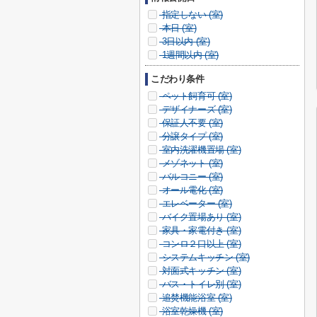
指定しない (
室)
本日 (
室)
3日以内 (
室)
1週間以内 (
室)
こだわり条件
ペット飼育可 (
室)
デザイナーズ (
室)
保証人不要 (
室)
分譲タイプ (
室)
室内洗濯機置場 (
室)
メゾネット (
室)
バルコニー (
室)
オール電化 (
室)
エレベーター (
室)
バイク置場あり (
室)
家具・家電付き (
室)
コンロ２口以上 (
室)
システムキッチン (
室)
対面式キッチン (
室)
バス・トイレ別 (
室)
追焚機能浴室 (
室)
浴室乾燥機 (
室)