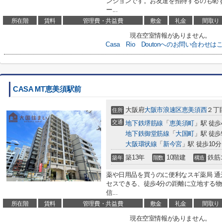
ンションです。お友達を招待するのも恥
ー...
所在階
賃料
管理費・共益費
敷金
礼金
間取り
現在空室情報がありません。
Casa Rio Doutonへのお問い合わせは
CASA MT恵美須駅前
大阪府
大阪市浪速区
恵美須西
２丁
住所
交通
地下鉄堺筋線
「
恵美須町
」駅 徒歩
地下鉄御堂筋線
「
大国町
」駅 徒歩
大阪環状線
「
新今宮
」駅 徒歩10分
築13年
10階建
鉄筋
築年
階数
構造
薬や日用品を買うのに便利なスギ薬局 通
セスできる、徒歩4分の距離に立地する
信...
所在階
賃料
管理費・共益費
敷金
礼金
間取り
現在空室情報がありません。