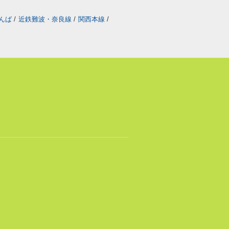
なんば
/
近鉄難波・奈良線
/
関西本線
/