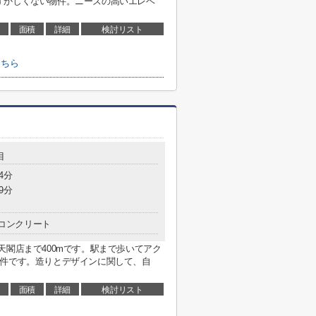
ずかしくない物件。ニーズの高いエレベ
面積
詳細
検討リスト
こちら
目
4分
9分
コンクリート
天閣店まで400mです。駅まで歩いてアク
物件です。造りとデザインに関して、自
面積
詳細
検討リスト