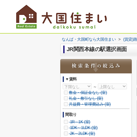
なんば・大国町なら大国住まい
>
(賃貸)
JR関西本線の駅選択画面
▼賃料
～
敷金・保証金なし (
室)
礼金・敷引なし (
室)
共益費・管理費込み (
室)
間取り
1R～1K (
室)
1DK～1LDK (
室)
2K～2LDK (
室)