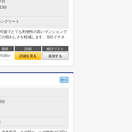
7分
13分
コンクリート
用可能でとても利便性の高いマンションで
ての煩わしさを軽減します。当社イチオ
面積
詳細
検討リスト
25.00㎡
詳細を見る
追加する
3分
造