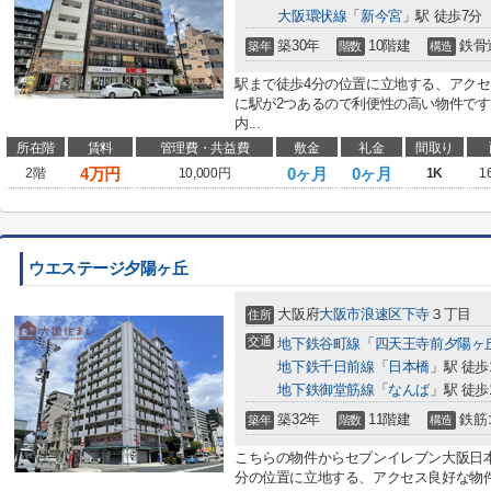
大阪環状線
「
新今宮
」駅 徒歩7分
築30年
10階建
鉄骨
築年
階数
構造
駅まで徒歩4分の位置に立地する、アク
に駅が2つあるので利便性の高い物件で
内...
所在階
賃料
管理費・共益費
敷金
礼金
間取り
4
万円
0ヶ月
0ヶ月
2階
10,000円
1K
1
ウエステージ夕陽ヶ丘
大阪府
大阪市浪速区
下寺
３丁目
住所
交通
地下鉄谷町線
「
四天王寺前夕陽ヶ
地下鉄千日前線
「
日本橋
」駅 徒歩
地下鉄御堂筋線
「
なんば
」駅 徒歩
築32年
11階建
鉄筋
築年
階数
構造
こちらの物件からセブンイレブン大阪日本
分の位置に立地する、アクセス良好な物