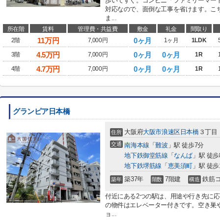
歩いてすぐ。コンビニ「ファミリーマート
対応なので、面倒な工事を省けます。こ
ま...
所在階
賃料
管理費・共益費
敷金
礼金
間取り
11
万円
0ヶ月
2階
7,000円
1ヶ月
1LDK
4.5
万円
0ヶ月
0ヶ月
3階
7,000円
1R
4.7
万円
0ヶ月
0ヶ月
4階
7,000円
1R
グランピア日本橋
大阪府
大阪市浪速区
日本橋
３丁目
住所
交通
南海本線
「
難波
」駅 徒歩7分
地下鉄御堂筋線
「
なんば
」駅 徒歩
地下鉄堺筋線
「
恵美須町
」駅 徒歩
築37年
7階建
鉄筋
築年
階数
構造
付近にある2つの駅は、用途や行き先に
の物件はエレベーター付きです。空き巣
ョ...