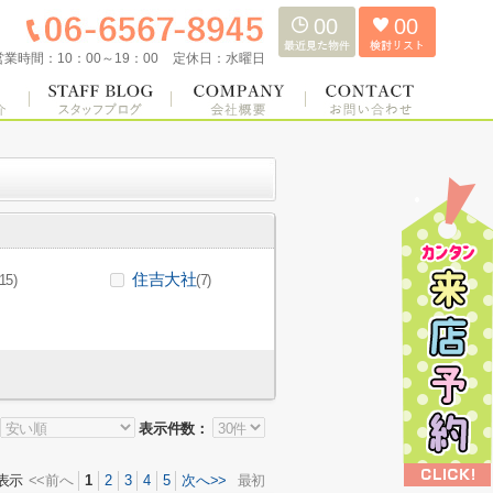
00
00
営業時間：
10：00～19：00
定休日：
水曜日
住吉大社
(15)
(7)
表示件数：
表示
<<前へ
1
2
3
4
5
次へ>>
最初