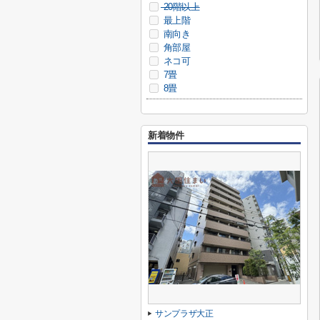
20階以上
最上階
南向き
角部屋
ネコ可
7畳
8畳
新着物件
サンプラザ大正