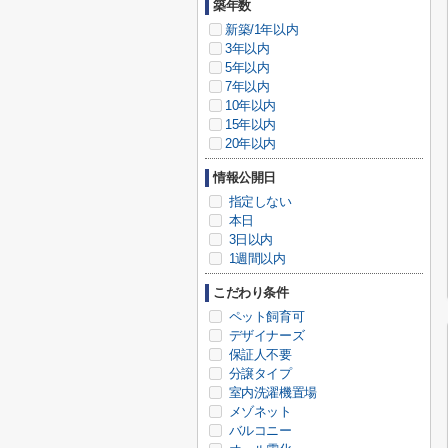
築年数
新築/1年以内
3年以内
5年以内
7年以内
10年以内
15年以内
20年以内
情報公開日
指定しない
本日
3日以内
1週間以内
こだわり条件
ペット飼育可
デザイナーズ
保証人不要
分譲タイプ
室内洗濯機置場
メゾネット
バルコニー