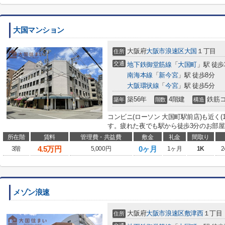
大国マンション
大阪府
大阪市浪速区
大国
１丁目
住所
交通
地下鉄御堂筋線
「
大国町
」駅 徒歩
南海本線
「
新今宮
」駅 徒歩8分
大阪環状線
「
今宮
」駅 徒歩5分
築56年
4階建
鉄筋
築年
階数
構造
コンビニ(ローソン 大国町駅前店)も近く(
す。疲れた夜でも駅から徒歩3分のお部屋
所在階
賃料
管理費・共益費
敷金
礼金
間取り
4.5
万円
0ヶ月
3階
5,000円
1ヶ月
1K
2
メゾン浪速
大阪府
大阪市浪速区
敷津西
１丁目
住所