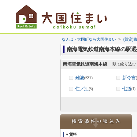
なんば・大国町なら大国住まい
>
(賃貸)
南海電気鉄道南海本線の駅選
南海電気鉄道南海本線
駅で絞り込む
難波
新今宮
(537)
住ノ江
七道
(5)
(1)
▼賃料