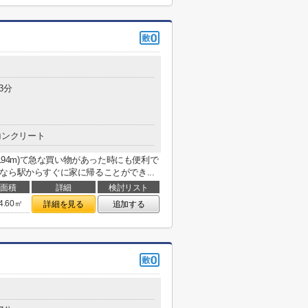
3分
コンクリート
194m)て急な買い物があった時にも便利で
なら駅からすぐに家に帰ることができ...
面積
詳細
検討リスト
4.60㎡
詳細を見る
追加する