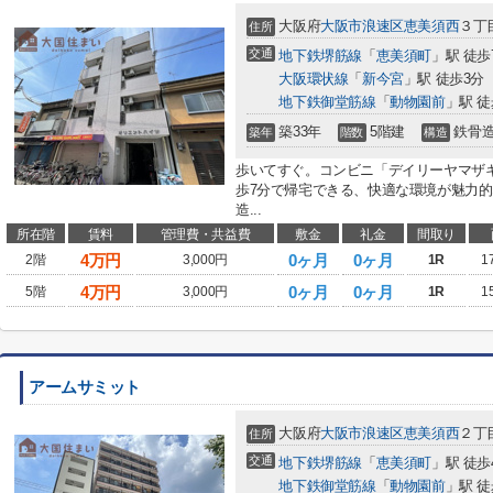
大阪府
大阪市浪速区
恵美須西
３丁
住所
交通
地下鉄堺筋線
「
恵美須町
」駅 徒歩
大阪環状線
「
新今宮
」駅 徒歩3分
地下鉄御堂筋線
「
動物園前
」駅 徒
築33年
5階建
鉄骨
築年
階数
構造
歩いてすぐ。コンビニ「デイリーヤマザキ
歩7分で帰宅できる、快適な環境が魅力
造...
所在階
賃料
管理費・共益費
敷金
礼金
間取り
4
万円
0ヶ月
0ヶ月
2階
3,000円
1R
1
4
万円
0ヶ月
0ヶ月
5階
3,000円
1R
1
アームサミット
大阪府
大阪市浪速区
恵美須西
２丁
住所
交通
地下鉄堺筋線
「
恵美須町
」駅 徒歩
地下鉄御堂筋線
「
動物園前
」駅 徒