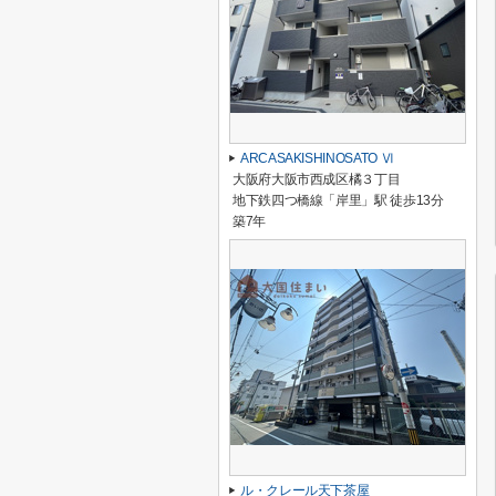
ARCASAKISHINOSATO Ⅵ
大阪府大阪市西成区橘３丁目
地下鉄四つ橋線「岸里」駅 徒歩13分
築7年
ル・クレール天下茶屋