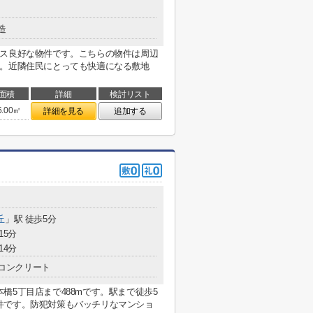
造
セス良好な物件です。こちらの物件は周辺
す。近隣住民にとっても快適になる敷地
面積
詳細
検討リスト
6.00㎡
詳細を見る
追加する
丘
」駅 徒歩5分
15分
14分
コンクリート
橋5丁目店まで488mです。駅まで徒歩5
件です。防犯対策もバッチリなマンショ