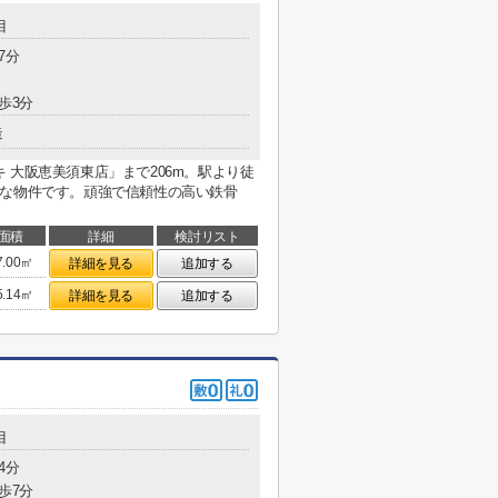
目
7分
歩3分
造
 大阪恵美須東店」まで206m。駅より徒
的な物件です。頑強で信頼性の高い鉄骨
面積
詳細
検討リスト
7.00㎡
詳細を見る
追加する
5.14㎡
詳細を見る
追加する
目
4分
歩7分