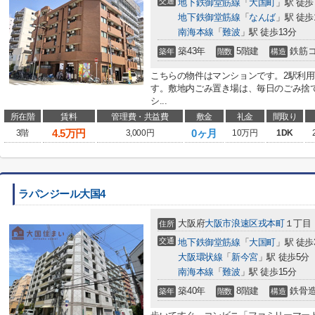
交通
地下鉄御堂筋線
「
大国町
」駅 徒歩
地下鉄御堂筋線
「
なんば
」駅 徒歩
南海本線
「
難波
」駅 徒歩13分
築43年
5階建
鉄筋
築年
階数
構造
こちらの物件はマンションです。2駅利
す。敷地内ごみ置き場は、毎日のごみ捨
シ...
所在階
賃料
管理費・共益費
敷金
礼金
間取り
4.5
万円
0ヶ月
3階
3,000円
10万円
1DK
ラパンジール大国4
大阪府
大阪市浪速区
戎本町
１丁目
住所
交通
地下鉄御堂筋線
「
大国町
」駅 徒歩
大阪環状線
「
新今宮
」駅 徒歩5分
南海本線
「
難波
」駅 徒歩15分
築40年
8階建
鉄骨
築年
階数
構造