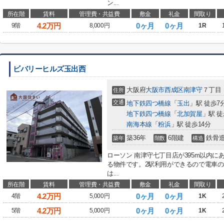
ン...
所在階
賃料
管理費・共益費
敷金
礼金
間取り
4.2
万円
0ヶ月
0ヶ月
9階
8,000円
1R
ビバリーヒルズ玉出西
大阪府
大阪市西成区
南津守
７丁目
住所
交通
地下鉄四つ橋線
「
玉出
」駅 徒歩7
地下鉄四つ橋線
「
北加賀屋
」駅 徒
南海本線
「
粉浜
」駅 徒歩14分
築36年
6階建
鉄骨
築年
階数
構造
ローソン 南津守七丁目店が395m以内
る物件です。2駅利用ができるので電車
は...
所在階
賃料
管理費・共益費
敷金
礼金
間取り
4.2
万円
0ヶ月
0ヶ月
4階
5,000円
1K
4.2
万円
0ヶ月
0ヶ月
5階
5,000円
1K