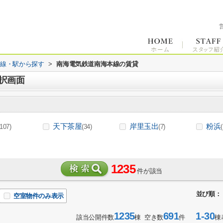
路線・駅から探す
>
南海電気鉄道南海本線の賃貸
択画面
天下茶屋
岸里玉出
粉浜
(107)
(34)
(7)
1235
件が該当
並び順：
空室物件のみ表示
1235
691
1-30
該当公開件数
棟 空き数
件
棟