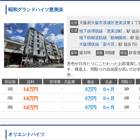
昭和グランドハイツ恵美須
大阪府
大阪市浪速区
恵美須東
１丁
住所
交通
地下鉄堺筋線
「
恵美須町
」駅 徒歩
地下鉄御堂筋線
「
動物園前
」駅 徒
大阪環状線
「
新今宮
」駅 徒歩7分
築32年
8階建
鉄骨
築年
階数
構造
景色や日当たりにこだわったお部屋探し
す。構造上、間取りの自由度が高いのが
所...
所在階
賃料
管理費・共益費
敷金
礼金
間取り
3.6
万円
0万円
0ヶ月
1階
-
1R
3.6
万円
0万円
0ヶ月
2階
-
1R
3.6
万円
0万円
0ヶ月
3階
-
1R
オリエントハイツ