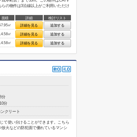
戎本町店」まで55m。この物件はCATV
ちらの物件は3沿線以上がご利用いただけ
面積
詳細
検討リスト
57.95㎡
詳細を見る
追加する
14.58㎡
詳細を見る
追加する
14.58㎡
詳細を見る
追加する
8分
10分
コンクリート
応じて使い分けることができます。こちら
や放火などの防犯面で優れているマンシ