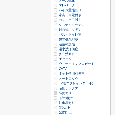
オール電化
エレベーター
バイク置場あり
家具・家電付き
コンロ２口以上
システムキッチン
対面式キッチン
バス・トイレ別
追焚機能浴室
浴室乾燥機
温水洗浄便座
独立洗面台
エアコン
ウォークインクロゼット
CATV
ネット使用料無料
オートロック
TVモニタ付インターホン
宅配ボックス
防犯カメラ
1階の物件
駐車場あり
2階以上
10階以上