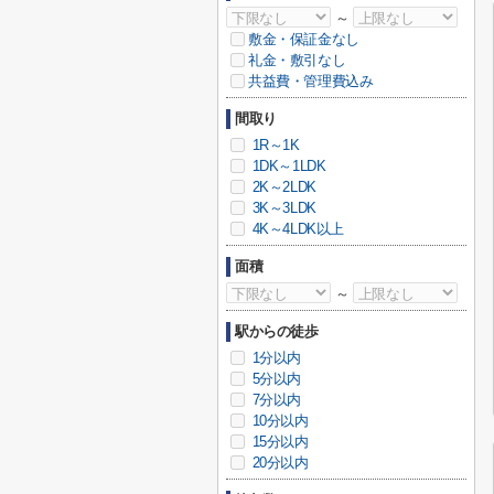
～
敷金・保証金なし
礼金・敷引なし
共益費・管理費込み
間取り
1R～1K
1DK～1LDK
2K～2LDK
3K～3LDK
4K～4LDK以上
面積
～
駅からの徒歩
1分以内
5分以内
7分以内
10分以内
15分以内
20分以内