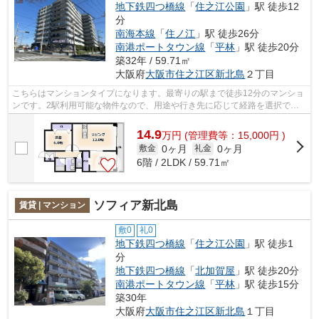
地下鉄四つ橋線
「
住之江公園
」駅 徒歩12
分
南海本線
「
住ノ江
」駅 徒歩26分
南港ポートタウン線
「
平林
」駅 徒歩20分
築32年 / 59.71㎡
大阪府
大阪市住之江区
新北島
２丁目
こちらはマンションタイプになります。最寄りの駅まで徒歩12分のマンショ
ンです。2駅利用可能な物件なので、用途や行き先に応じて経路を選択でき
ます。共用部には敷地内ごみ置き場・エ...
14.9
万
円
(管理費等：15,000円 )
0ヶ月
0ヶ月
敷金
礼金
6階 / 2LDK / 59.71㎡
ソフィア新北島
賃貸 | マンション
敷0
礼0
地下鉄四つ橋線
「
住之江公園
」駅 徒歩1
分
地下鉄四つ橋線
「
北加賀屋
」駅 徒歩20分
南港ポートタウン線
「
平林
」駅 徒歩15分
築30年
大阪府
大阪市住之江区
新北島
１丁目