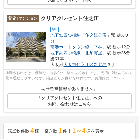
お問い合わせはこちら
クリアクレセント住之江
賃貸 | マンション
敷0
地下鉄四つ橋線
「
住之江公園
」駅 徒歩9
分
南港ポートタウン線
「
平林
」駅 徒歩12分
地下鉄四つ橋線
「
北加賀屋
」駅 徒歩28分
築31年
大阪府
大阪市住之江区
新北島
３丁目
通勤やお出かけに便利な、徒歩9分に駅のある物件です。周辺に2駅あるので
電車通勤しやすいです。陽当たりが良好な物件です。共用部にはエレベー
タ・敷地内ごみ置き場などが揃っており...
現在空室情報がありません。
「クリアクレセント住之江」への
お問い合わせはこちら
4
1
1～4
該当物件数
棟
空き数
件
棟を表示