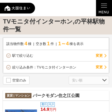
TVモニタ付インターホン,の平林駅物
件一覧
4
1
1～4
該当物件数
棟
空き数
件
棟を表示
駅で絞り込む
変更
変更
絞り込み条件：
TVモニタ付インターホン
空室のみ
パークモダン住之江公園
賃貸 | マンション
敷0
礼0
14.9
万円