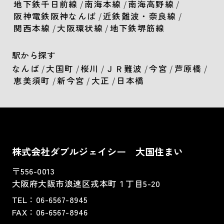
地下鉄千日前線
/
南海本線
/
南海高野線
/
阪神電鉄阪神なんば
/
近鉄難波・奈良線
/
関西本線
/
大阪環状線
/
地下鉄堺筋線
駅から探す
なんば
/
大国町
/
桜川
/
ＪＲ難波
/
今宮
/
芦原橋
/
恵美須町
/
新今宮
/
大正
/
日本橋
株式会社ダブルジェイシー 大国住まい
〒556-0013
大阪府大阪市浪速区戎本町１丁目5-20
TEL：
06-6567-8945
FAX：06-6567-8946