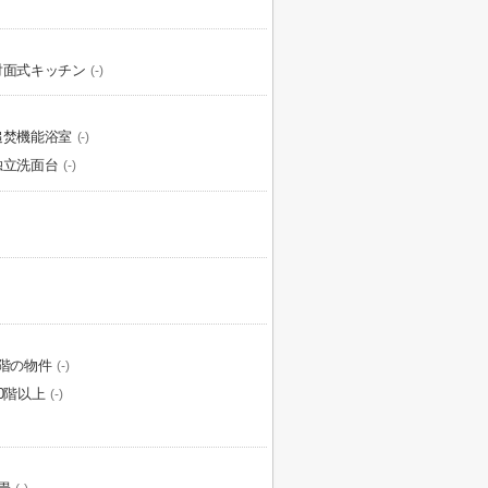
対面式キッチン
(-)
追焚機能浴室
(-)
独立洗面台
(-)
1階の物件
(-)
20階以上
(-)