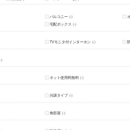
バルコニー
(-)
宅配ボックス
(-)
TVモニタ付インターホン
(-)
-)
ネット使用料無料
(-)
分譲タイプ
(-)
角部屋
(-)