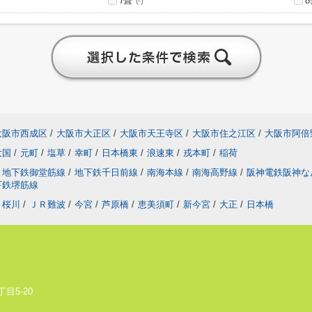
7畳
8
(-)
大阪市西成区
/
大阪市大正区
/
大阪市天王寺区
/
大阪市住之江区
/
大阪市阿倍
大国
/
元町
/
塩草
/
幸町
/
日本橋東
/
浪速東
/
戎本町
/
稲荷
地下鉄御堂筋線
/
地下鉄千日前線
/
南海本線
/
南海高野線
/
阪神電鉄阪神
下鉄堺筋線
桜川
/
ＪＲ難波
/
今宮
/
芦原橋
/
恵美須町
/
新今宮
/
大正
/
日本橋
目5-20