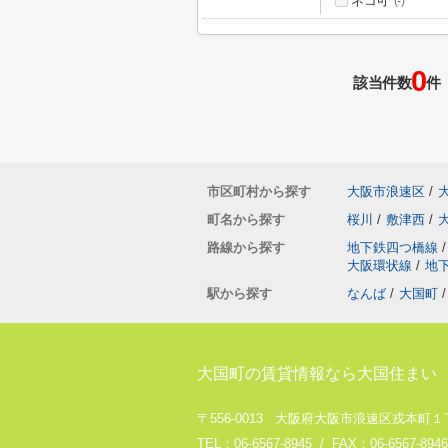
ネコ可
(-)
0
該当件数
件
市区町村から探す
大阪市浪速区
/
町名から探す
桜川
/
敷津西
/
路線から探す
地下鉄四つ橋線
/
大阪環状線
/
地
駅から探す
なんば
/
大国町
/
大国町の賃貸情報なら大国住まい
〒556-0013 大阪府大阪市浪速区戎本町１丁
TEL：06-6567-8945 / FAX：06-6567-8946