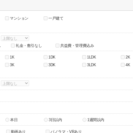
マンション
一戸建て
～
し
礼金・敷引なし
共益費・管理費込み
1K
1DK
1LDK
2K
3K
3DK
3LDK
4K
～
本日
3日以内
1週間以内
動画あり
パノラマ・VRあり