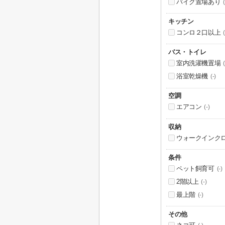
バイク置場あり
(
キッチン
コンロ２口以上
(
バス・トイレ
室内洗濯機置場
(
浴室乾燥機
(-)
空調
エアコン
(-)
収納
ウォークインク
条件
ペット飼育可
(-)
2階以上
(-)
最上階
(-)
その他