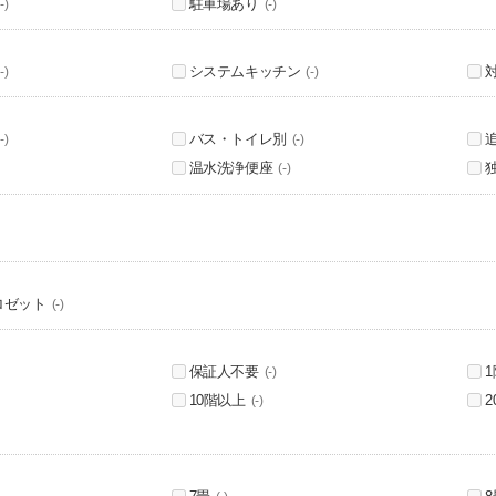
駐車場あり
-)
(-)
システムキッチン
-)
(-)
バス・トイレ別
-)
(-)
温水洗浄便座
(-)
ロゼット
(-)
保証人不要
(-)
10階以上
(-)