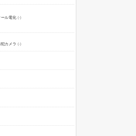
オール電化
(-)
防犯カメラ
(-)