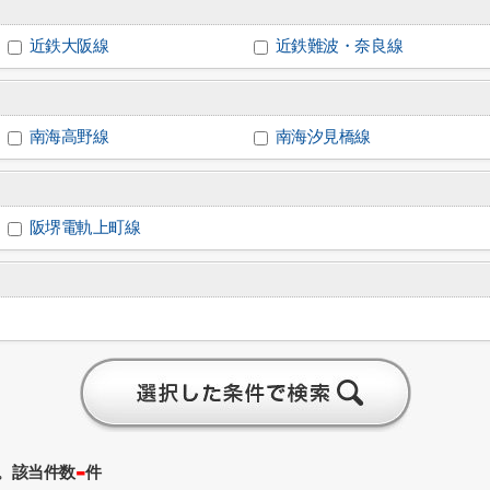
近鉄大阪線
近鉄難波・奈良線
南海高野線
南海汐見橋線
阪堺電軌上町線
-
。該当件数
件