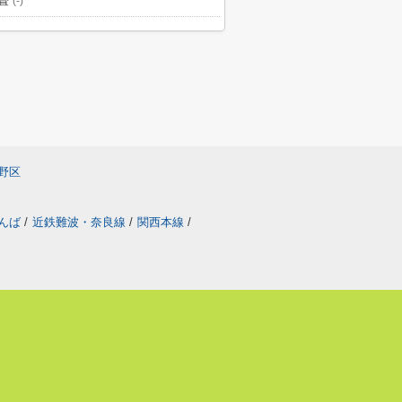
畳
(-)
野区
なんば
/
近鉄難波・奈良線
/
関西本線
/