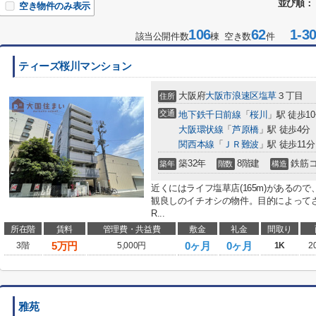
並び順：
空き物件のみ表示
106
62
1-3
該当公開件数
棟 空き数
件
ティーズ桜川マンション
大阪府
大阪市浪速区
塩草
３丁目
住所
交通
地下鉄千日前線
「
桜川
」駅 徒歩1
大阪環状線
「
芦原橋
」駅 徒歩4分
関西本線
「
ＪＲ難波
」駅 徒歩11分
築32年
8階建
鉄筋
築年
階数
構造
近くにはライフ塩草店(165m)があるの
観良しのイチオシの物件。目的によって
R...
所在階
賃料
管理費・共益費
敷金
礼金
間取り
5
万円
0ヶ月
0ヶ月
3階
5,000円
1K
2
雅苑