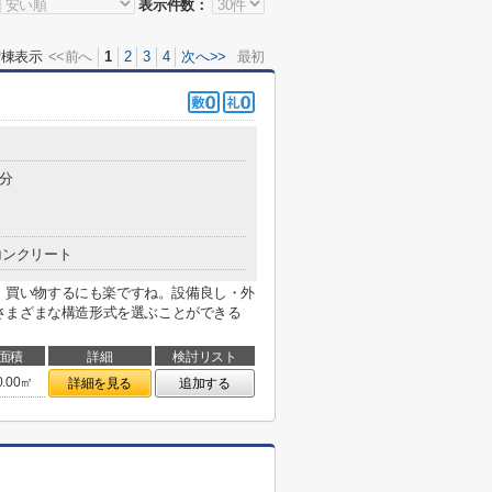
表示件数：
0
棟表示
<<前へ
1
2
3
4
次へ>>
最初
0分
コンクリート
で、買い物するにも楽ですね。設備良し・外
さまざまな構造形式を選ぶことができる
面積
詳細
検討リスト
0.00㎡
詳細を見る
追加する