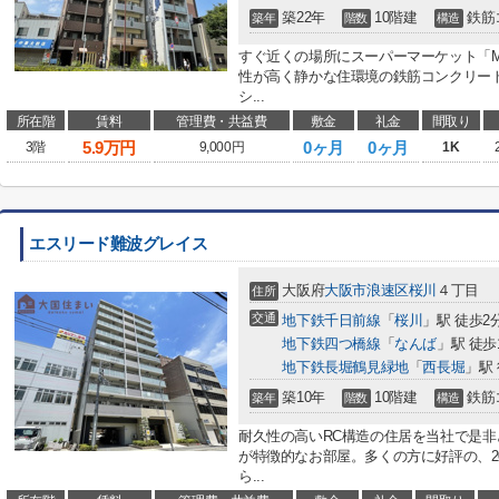
築22年
10階建
鉄筋
築年
階数
構造
すぐ近くの場所にスーパーマーケット「MaxV
性が高く静かな住環境の鉄筋コンクリート
シ...
所在階
賃料
管理費・共益費
敷金
礼金
間取り
5.9
万円
0ヶ月
0ヶ月
3階
9,000円
1K
エスリード難波グレイス
大阪府
大阪市浪速区
桜川
４丁目
住所
交通
地下鉄千日前線
「
桜川
」駅 徒歩2
地下鉄四つ橋線
「
なんば
」駅 徒歩
地下鉄長堀鶴見緑地
「
西長堀
」駅 
築10年
10階建
鉄筋
築年
階数
構造
耐久性の高いRC構造の住居を当社で是
が特徴的なお部屋。多くの方に好評の、2
ら...