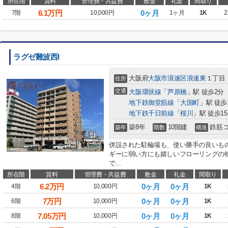
所在階
賃料
管理費・共益費
敷金
礼金
間取り
6.1
万円
0ヶ月
7階
10,000円
1ヶ月
1K
2
ラグゼ難波西I
大阪府
大阪市浪速区
浪速東
１丁目
住所
交通
大阪環状線
「
芦原橋
」駅 徒歩2分
地下鉄御堂筋線
「
大国町
」駅 徒歩
地下鉄千日前線
「
桜川
」駅 徒歩1
築8年
10階建
鉄筋
築年
階数
構造
併設された駐輪場も、使い勝手の良いも
ギーに弱い方にも嬉しいフローリングの
で...
所在階
賃料
管理費・共益費
敷金
礼金
間取り
6.2
万円
0ヶ月
0ヶ月
4階
10,000円
1K
7
万円
0ヶ月
0ヶ月
6階
10,000円
1K
7.05
万円
0ヶ月
0ヶ月
8階
10,000円
1K