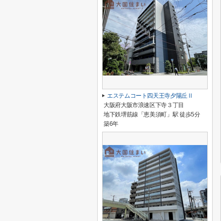
エステムコート四天王寺夕陽丘Ⅱ
大阪府大阪市浪速区下寺３丁目
地下鉄堺筋線「恵美須町」駅 徒歩5分
築6年