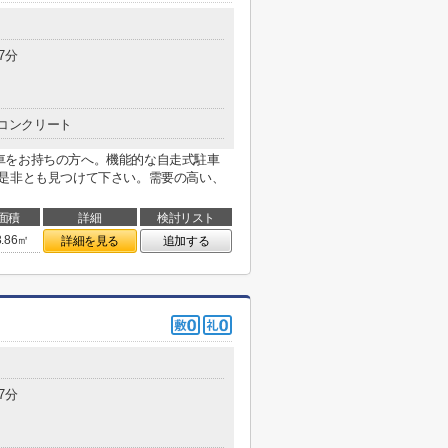
7分
コンクリート
車をお持ちの方へ。機能的な自走式駐車
で是非とも見つけて下さい。需要の高い、
面積
詳細
検討リスト
3.86㎡
詳細を見る
追加する
7分