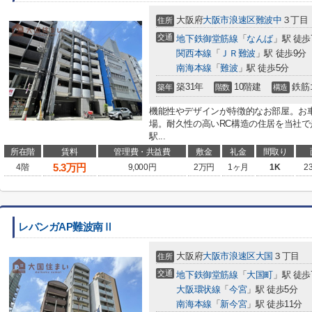
大阪府
大阪市浪速区
難波中
３丁目
住所
交通
地下鉄御堂筋線
「
なんば
」駅 徒歩
関西本線
「
ＪＲ難波
」駅 徒歩9分
南海本線
「
難波
」駅 徒歩5分
築31年
10階建
鉄筋
築年
階数
構造
機能性やデザインが特徴的なお部屋。お
場。耐久性の高いRC構造の住居を当社
駅...
所在階
賃料
管理費・共益費
敷金
礼金
間取り
5.3
万円
4階
9,000円
2万円
1ヶ月
1K
2
レバンガAP難波南Ⅱ
大阪府
大阪市浪速区
大国
３丁目
住所
交通
地下鉄御堂筋線
「
大国町
」駅 徒歩
大阪環状線
「
今宮
」駅 徒歩5分
南海本線
「
新今宮
」駅 徒歩11分