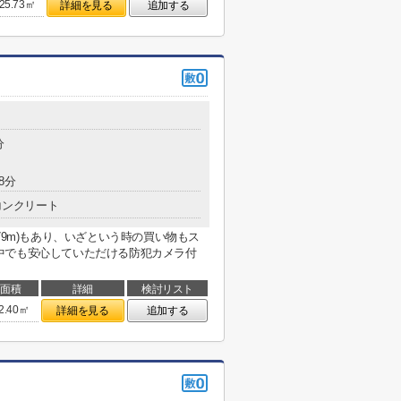
25.73㎡
詳細を見る
追加する
分
8分
コンクリート
79m)もあり、いざという時の買い物もス
中でも安心していただける防犯カメラ付
面積
詳細
検討リスト
2.40㎡
詳細を見る
追加する