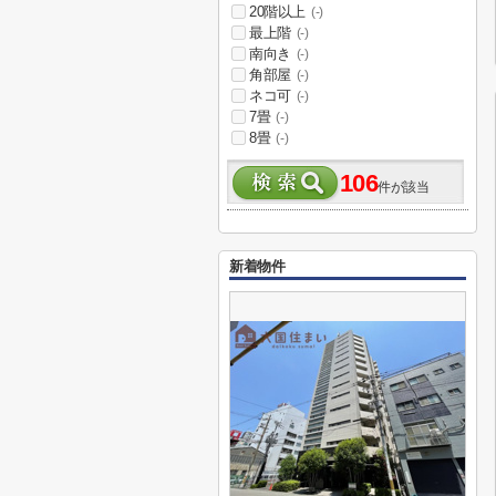
20階以上
(-)
最上階
(-)
南向き
(-)
角部屋
(-)
ネコ可
(-)
7畳
(-)
8畳
(-)
106
件が該当
新着物件