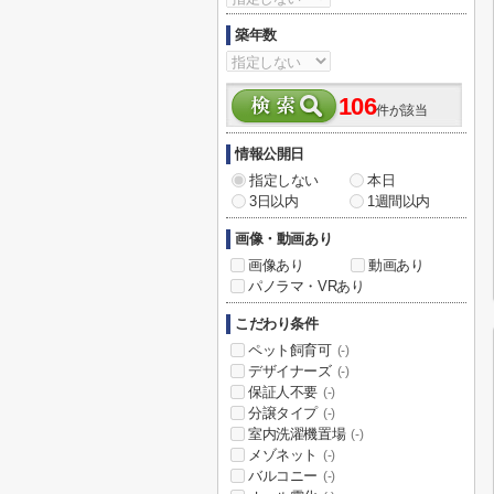
築年数
106
件が該当
情報公開日
指定しない
本日
3日以内
1週間以内
画像・動画あり
画像あり
動画あり
パノラマ・VRあり
こだわり条件
ペット飼育可
(-)
デザイナーズ
(-)
保証人不要
(-)
分譲タイプ
(-)
室内洗濯機置場
(-)
メゾネット
(-)
バルコニー
(-)