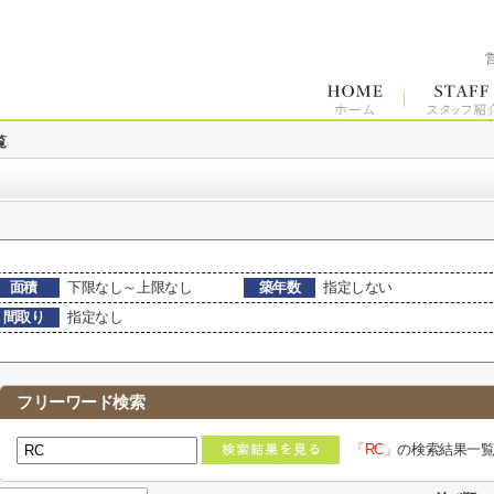
覧
面積
下限なし～上限なし
築年数
指定しない
間取り
指定なし
フリーワード検索
「RC」
の検索結果一