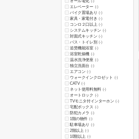
オール電化
(-)
エレベーター
(-)
バイク置場あり
(-)
家具・家電付き
(-)
コンロ２口以上
(-)
システムキッチン
(-)
対面式キッチン
(-)
バス・トイレ別
(-)
追焚機能浴室
(-)
浴室乾燥機
(-)
温水洗浄便座
(-)
独立洗面台
(-)
エアコン
(-)
ウォークインクロゼット
(-)
CATV
(-)
ネット使用料無料
(-)
オートロック
(-)
TVモニタ付インターホン
(-)
宅配ボックス
(-)
防犯カメラ
(-)
1階の物件
(-)
駐車場あり
(-)
2階以上
(-)
10階以上
(-)