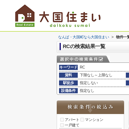
なんば・大国町なら大国住まい
>
物件一
RCの検索結果一覧
キーワード
RC
賃料
下限なし～上限なし
駅徒歩
指定しない
設備条件
指定なし
アパート
マンション
一戸建て