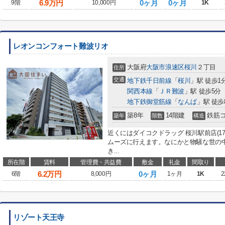
6.9
万円
0ヶ月
0ヶ月
9階
10,000円
1K
レオンコンフォート難波リオ
大阪府
大阪市浪速区
桜川
２丁目
住所
交通
地下鉄千日前線
「
桜川
」駅 徒歩1
関西本線
「
ＪＲ難波
」駅 徒歩5分
地下鉄御堂筋線
「
なんば
」駅 徒歩
築8年
14階建
鉄筋
築年
階数
構造
近くにはダイコクドラッグ 桜川駅前店(1
ムーズに行えます。なにかと物騒な世の
き...
所在階
賃料
管理費・共益費
敷金
礼金
間取り
6.2
万円
0ヶ月
6階
8,000円
1ヶ月
1K
2
リゾート天王寺