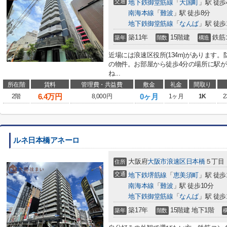
交通
地下鉄御堂筋線
「
大国町
」駅 徒歩
南海本線
「
難波
」駅 徒歩8分
地下鉄御堂筋線
「
なんば
」駅 徒歩
築11年
15階建
鉄筋
築年
階数
構造
近場には浪速区役所(134m)があります
の物件。お部屋から徒歩4分の場所に駅
ね...
所在階
賃料
管理費・共益費
敷金
礼金
間取り
6.4
万円
0ヶ月
2階
8,000円
1ヶ月
1K
2
ルネ日本橋アネーロ
大阪府
大阪市浪速区
日本橋
５丁目
住所
交通
地下鉄堺筋線
「
恵美須町
」駅 徒歩
南海本線
「
難波
」駅 徒歩10分
地下鉄御堂筋線
「
なんば
」駅 徒歩
築17年
15階建 地下1階
築年
階数