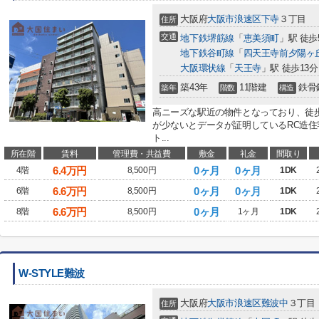
大阪府
大阪市浪速区
下寺
３丁目
住所
交通
地下鉄堺筋線
「
恵美須町
」駅 徒歩
地下鉄谷町線
「
四天王寺前夕陽ヶ
大阪環状線
「
天王寺
」駅 徒歩13分
築43年
11階建
鉄骨
築年
階数
構造
高ニーズな駅近の物件となっており、徒
が少ないとデータが証明しているRC造
ト...
所在階
賃料
管理費・共益費
敷金
礼金
間取り
6.4
万円
0ヶ月
0ヶ月
4階
8,500円
1DK
6.6
万円
0ヶ月
0ヶ月
6階
8,500円
1DK
6.6
万円
0ヶ月
8階
8,500円
1ヶ月
1DK
W-STYLE難波
大阪府
大阪市浪速区
難波中
３丁目
住所