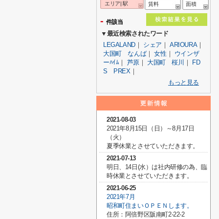
エリア| 駅
賃料
面積
-
件該当
▼最近検索されたワード
LEGALAND
｜
シェア
｜
ARIOURA
｜
大国町 なんば
｜
女性
｜
ウインザ
ーﾊｲﾑ
｜
芦原
｜
大国町 桜川
｜
FD
S PREX
｜
もっと見る
2021-08-03
2021年8月15日（日）～8月17日
（火）
夏季休業とさせていただきます。
2021-07-13
明日、14日(水）は社内研修の為、臨
時休業とさせていただきます。
2021-06-25
2021年7月
昭和町住まいＯＰＥＮします。
住所：阿倍野区阪南町2-22-2