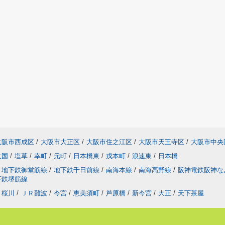
大阪市西成区
/
大阪市大正区
/
大阪市住之江区
/
大阪市天王寺区
/
大阪市中央
大国
/
塩草
/
幸町
/
元町
/
日本橋東
/
戎本町
/
浪速東
/
日本橋
地下鉄御堂筋線
/
地下鉄千日前線
/
南海本線
/
南海高野線
/
阪神電鉄阪神
下鉄堺筋線
桜川
/
ＪＲ難波
/
今宮
/
恵美須町
/
芦原橋
/
新今宮
/
大正
/
天下茶屋