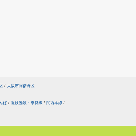
区
/
大阪市阿倍野区
なんば
/
近鉄難波・奈良線
/
関西本線
/