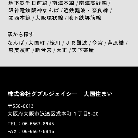
地下鉄千日前線
/
南海本線
/
南海高野線
/
阪神電鉄阪神なんば
/
近鉄難波・奈良線
/
関西本線
/
大阪環状線
/
地下鉄堺筋線
駅から探す
なんば
/
大国町
/
桜川
/
ＪＲ難波
/
今宮
/
芦原橋
/
恵美須町
/
新今宮
/
大正
/
天下茶屋
株式会社ダブルジェイシー 大国住まい
〒556-0013
大阪府大阪市浪速区戎本町１丁目5-20
TEL：
06-6567-8945
FAX：06-6567-8946