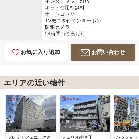
インターネット対応
ネット使用料無料
オートロック
TVモニタ付インターホン
防犯カメラ
24時間ゴミ出し可
お気に入り追加
お問い合わせ
エリアの近い物件
プレミアフェニックス
フェリオ南津守
パシフィッ