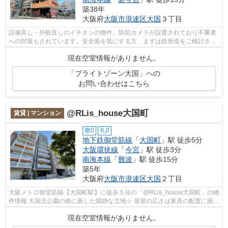
築38年
大阪府
大阪市浪速区
大国
３丁目
設備良し・外観良しのイチオシの物件。防犯カメラが設置されており不審者
への対策もされています。安全面を気にする方、まずは鉄骨造をご検討され
てみませんか。こだわりポイント満載...
現在空室情報がありません。
「ブライトゾーン大国」への
お問い合わせはこちら
@RLis_house大国町
賃貸 | マンション
敷0
礼0
地下鉄御堂筋線
「
大国町
」駅 徒歩5分
大阪環状線
「
今宮
」駅 徒歩3分
南海本線
「
難波
」駅 徒歩15分
築5年
大阪府
大阪市浪速区
大国
２丁目
大阪メトロ御堂筋線【大国町駅】に徒歩５分の「@RLis_house大国町」の物
件情報 大国北公園の南に面した閑静な立地☆ 居室の広さは家具の配置に困ら
ない印象で、類似物件がないほどの広...
現在空室情報がありません。