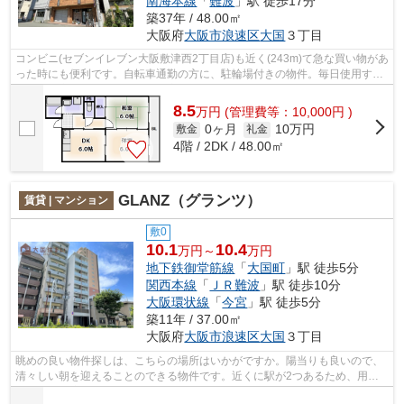
南海本線
「
難波
」駅 徒歩17分
築37年 / 48.00㎡
大阪府
大阪市浪速区
大国
３丁目
コンビニ(セブンイレブン大阪敷津西2丁目店)も近く(243m)て急な買い物があ
った時にも便利です。自転車通勤の方に、駐輪場付きの物件。毎日使用する
自転車を安全に駐輪できます。高い耐...
8.5
万
円
(管理費等：10,000円 )
0ヶ月
10万円
敷金
礼金
4階 / 2DK / 48.00㎡
GLANZ（グランツ）
賃貸 | マンション
敷0
10.1
10.4
万円～
万円
地下鉄御堂筋線
「
大国町
」駅 徒歩5分
関西本線
「
ＪＲ難波
」駅 徒歩10分
大阪環状線
「
今宮
」駅 徒歩5分
築11年 / 37.00㎡
大阪府
大阪市浪速区
大国
３丁目
眺めの良い物件探しは、こちらの場所はいかがですか。陽当りも良いので、
清々しい朝を迎えることのできる物件です。近くに駅が2つあるため、用途
や行き先に応じて駅を選べる物件です。...