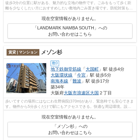
徒歩3分の位置に駅がある、魅力的な立地の物件です。ごみをもって歩く距
離を少なくしたい方におすすめしたい敷地内ごみ置き場です。防犯対策もバ
ッチリなマンションタイプの物件です。...
現在空室情報がありません。
「LANDMARK NAMBA SOUTH」への
お問い合わせはこちら
メゾン杉
賃貸 | マンション
敷0
地下鉄御堂筋線
「
大国町
」駅 徒歩4分
大阪環状線
「
今宮
」駅 徒歩5分
南海本線
「
難波
」駅 徒歩17分
築34年
大阪府
大阪市浪速区
大国
２丁目
歩いてすぐの場所にはなにわ生野病院(370m)があり、緊急時でも安心できま
す。物件から5分歩くだけで駅にもアクセスできる。快適な周辺環境。設備
良し・外観良しのイチオシの物件。大阪...
現在空室情報がありません。
「メゾン杉」への
お問い合わせはこちら