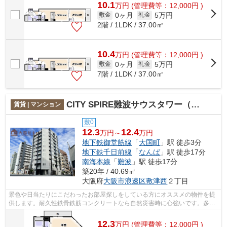
10.1
万
円
(管理費等：12,000円 )
0ヶ月
5万円
敷金
礼金
2階 / 1LDK / 37.00㎡
10.4
万
円
(管理費等：12,000円 )
0ヶ月
5万円
敷金
礼金
7階 / 1LDK / 37.00㎡
CITY SPIRE難波サウスタワー（フェニックスタワー）
賃貸 | マンション
敷0
12.3
12.4
万円～
万円
地下鉄御堂筋線
「
大国町
」駅 徒歩3分
地下鉄千日前線
「
なんば
」駅 徒歩17分
南海本線
「
難波
」駅 徒歩17分
築20年 / 40.69㎡
大阪府
大阪市浪速区
敷津西
２丁目
景色や日当たりにこだわったお部屋探しをしている方にオススメの物件を提
供します。耐久性鉄骨鉄筋コンクリートなら自然災害時に心強いです。多く
の方に好評の、駅から徒歩3分の生活に...
12.3
万
円
(管理費等：12,000円 )