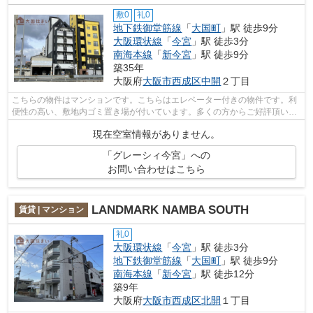
敷0
礼0
地下鉄御堂筋線
「
大国町
」駅 徒歩9分
大阪環状線
「
今宮
」駅 徒歩3分
南海本線
「
新今宮
」駅 徒歩9分
築35年
大阪府
大阪市西成区
中開
２丁目
こちらの物件はマンションです。こちらはエレベーター付きの物件です。利
便性の高い、敷地内ゴミ置き場が付いています。多くの方からご好評頂いて
いるグレーシィ今宮のご紹介です。ご...
現在空室情報がありません。
「グレーシィ今宮」への
お問い合わせはこちら
LANDMARK NAMBA SOUTH
賃貸 | マンション
礼0
大阪環状線
「
今宮
」駅 徒歩3分
地下鉄御堂筋線
「
大国町
」駅 徒歩9分
南海本線
「
新今宮
」駅 徒歩12分
築9年
大阪府
大阪市西成区
北開
１丁目