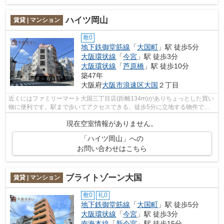
ハイツ岡山
賃貸 | マンション
敷0
地下鉄御堂筋線
「
大国町
」駅 徒歩5分
大阪環状線
「
今宮
」駅 徒歩3分
大阪環状線
「
芦原橋
」駅 徒歩10分
築47年
大阪府
大阪市浪速区
大国
２丁目
近くにはファミリーマート大国三丁目店(距離134m)がありちょっとした買い
物に便利です。駅まで歩いてアクセスできる、徒歩5分に立地する物件で
す。2駅利用可物件は、利便性が高くニー...
現在空室情報がありません。
「ハイツ岡山」への
お問い合わせはこちら
ブライトゾーン大国
賃貸 | マンション
敷0
礼0
地下鉄御堂筋線
「
大国町
」駅 徒歩5分
大阪環状線
「
今宮
」駅 徒歩3分
南海本線
「
新今宮
」駅 徒歩15分