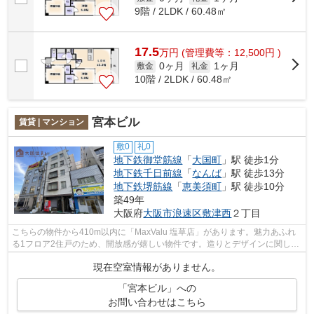
9階 / 2LDK / 60.48㎡
17.5
万
円
(管理費等：12,500円 )
0ヶ月
1ヶ月
敷金
礼金
10階 / 2LDK / 60.48㎡
宮本ビル
賃貸 | マンション
敷0
礼0
地下鉄御堂筋線
「
大国町
」駅 徒歩1分
地下鉄千日前線
「
なんば
」駅 徒歩13分
地下鉄堺筋線
「
恵美須町
」駅 徒歩10分
築49年
大阪府
大阪市浪速区
敷津西
２丁目
こちらの物件から410m以内に「MaxValu 塩草店」があります。魅力あふれ
る1フロア2住戸のため、開放感が嬉しい物件です。造りとデザインに関し
て、自信をもって情報を提供できるマンシ...
現在空室情報がありません。
「宮本ビル」への
お問い合わせはこちら