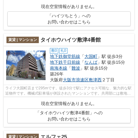
す。共用部には敷地内ごみ置き場・エレベ...
現在空室情報がありません。
「ハイツちとう」への
お問い合わせはこちら
タイホウハイツ敷津4番館
賃貸 | マンション
敷0
礼0
地下鉄御堂筋線
「
大国町
」駅 徒歩3分
地下鉄千日前線
「
なんば
」駅 徒歩15分
南海本線
「
難波
」駅 徒歩15分
築26年
大阪府
大阪市浪速区
敷津西
２丁目
ライフ大国町店まで295mです。徒歩3分で駅にアクセス可能な、魅力的な駅
近物件です。機械式駐車場が併設されたマンションです。共用部には敷地内
ごみ置き場・エレベータなどが備わって...
現在空室情報がありません。
「タイホウハイツ敷津4番館」への
お問い合わせはこちら
エルフェ25
賃貸 | マンション