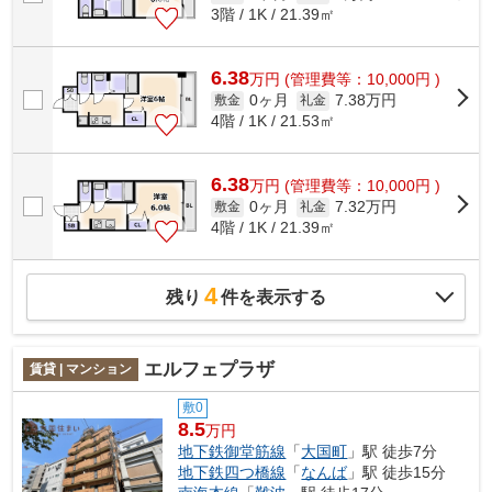
3階 / 1K / 21.39㎡
6.38
万
円
(管理費等：10,000円 )
0ヶ月
7.38万円
敷金
礼金
4階 / 1K / 21.53㎡
6.38
万
円
(管理費等：10,000円 )
0ヶ月
7.32万円
敷金
礼金
4階 / 1K / 21.39㎡
4
残り
件を表示する
エルフェプラザ
賃貸 | マンション
敷0
8.5
万円
地下鉄御堂筋線
「
大国町
」駅 徒歩7分
地下鉄四つ橋線
「
なんば
」駅 徒歩15分