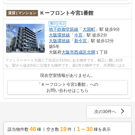
Ｋーフロント今宮1番館
賃貸 | マンション
敷0
礼0
地下鉄御堂筋線
「
大国町
」駅 徒歩9分
大阪環状線
「
今宮
」駅 徒歩2分
大阪環状線
「
新今宮
」駅 徒歩12分
築5年
大阪府
大阪市西成区
北開
１丁目
ファミリーマート大国三丁目店が310mにある物件です。幅広い層に好評
な、駅から徒歩9分に立地する物件です。築1年の物件です。共用部にはエレ
ベータ・敷地内ごみ置き場などが備わって...
現在空室情報がありません。
「Ｋーフロント今宮1番館」への
お問い合わせはこちら
次の30件へ
46
19
1～30
該当物件数
棟
空き数
件
棟を表示