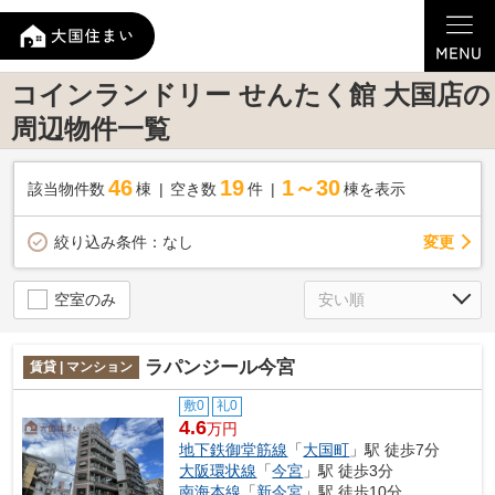
コインランドリー せんたく館 大国店の
周辺物件一覧
46
19
1～30
該当物件数
棟
空き数
件
棟を表示
変更
絞り込み条件：
なし
空室のみ
ラパンジール今宮
賃貸 | マンション
敷0
礼0
4.6
万円
地下鉄御堂筋線
「
大国町
」駅 徒歩7分
大阪環状線
「
今宮
」駅 徒歩3分
南海本線
「
新今宮
」駅 徒歩10分