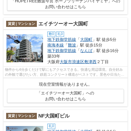
「HOPETREE難波今宮 ホープツリーナンバイヤミヤ」への
お問い合わせはこちら
エイチツーオー大国町
賃貸 | マンション
敷0
礼0
地下鉄御堂筋線
「
大国町
」駅 徒歩5分
南海本線
「
難波
」駅 徒歩15分
地下鉄御堂筋線
「
なんば
」駅 徒歩16分
築33年
大阪府
大阪市浪速区
敷津西
２丁目
物件から4分歩くだけで駅にもアクセスできる。快適な周辺環境。自分好み
の外観で選びたい方、鉄筋コンクリート構造がベストです。景色や日当たり
にこだわったお部屋探しをしている方に...
現在空室情報がありません。
「エイチツーオー大国町」への
お問い合わせはこちら
NF大国町ビル
賃貸 | マンション
礼0