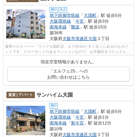
敷0
礼0
地下鉄御堂筋線
「
大国町
」駅 徒歩5分
大阪環状線
「
今宮
」駅 徒歩3分
南海本線
「
難波
」駅 徒歩15分
築36年
大阪府
大阪市浪速区
大国
３丁目
最寄りのスーパー「ライフ大国町店」まで451mとすぐ近くにあるのもポイ
ントです。クローゼットのあるマンションなので、お洋服好きでたくさん洋
服を所有している方はいかがですか。徒...
現在空室情報がありません。
「エルフェ25」への
お問い合わせはこちら
サンハイム大国
賃貸 | アパート
敷0
地下鉄御堂筋線
「
大国町
」駅 徒歩5分
大阪環状線
「
今宮
」駅 徒歩1分
南海本線
「
新今宮
」駅 徒歩12分
築10年
大阪府
大阪市浪速区
大国
３丁目