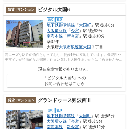
ビジタル大国6
賃貸 | マンション
敷0
礼0
地下鉄御堂筋線
「
大国町
」駅 徒歩6分
大阪環状線
「
今宮
」駅 徒歩2分
南海本線
「
新今宮
」駅 徒歩10分
築37年
大阪府
大阪市浪速区
大国
３丁目
高ニーズな駅近の物件となっており、徒歩1分に立地しています。機能性や
デザインが特徴的なお部屋。住まい探しを大国住まいからはじめませんか。
住まいに関する事は、何でもお尋ね下さ...
現在空室情報がありません。
「ビジタル大国6」への
お問い合わせはこちら
グランドゥース難波西Ⅱ
賃貸 | マンション
敷0
礼0
地下鉄御堂筋線
「
大国町
」駅 徒歩5分
大阪環状線
「
今宮
」駅 徒歩3分
南海本線
「
新今宮
」駅 徒歩12分