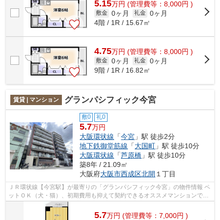
5.15
万
円
(管理費等：8,000円 )
0ヶ月
0ヶ月
敷金
礼金
4階 / 1R / 15.67㎡
4.75
万
円
(管理費等：8,000円 )
0ヶ月
0ヶ月
敷金
礼金
9階 / 1R / 16.82㎡
グランパシフィック今宮
賃貸 | マンション
敷0
礼0
5.7
万円
大阪環状線
「
今宮
」駅 徒歩2分
地下鉄御堂筋線
「
大国町
」駅 徒歩10分
大阪環状線
「
芦原橋
」駅 徒歩10分
築8年 / 21.09㎡
大阪府
大阪市西成区
北開
１丁目
ＪＲ環状線【今宮駅】が最寄りの「グランパシフィック今宮」の物件情報 ペ
ットＯＫ（犬・猫）、初期費用も抑えて契約できるオススメマンションで
す！！ なんばや天王寺にも自転車です...
5.7
万
円
(管理費等：7,000円 )