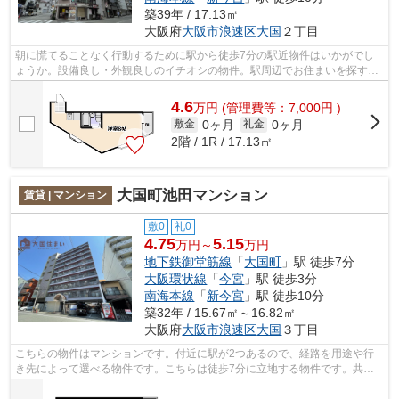
築39年 / 17.13㎡
大阪府
大阪市浪速区
大国
２丁目
朝に慌てることなく行動するために駅から徒歩7分の駅近物件はいかがでし
ょうか。設備良し・外観良しのイチオシの物件。駅周辺でお住まいを探すな
ら、大阪市浪速区エリアの大阪市営御堂...
4.6
万
円
(管理費等：7,000円 )
0ヶ月
0ヶ月
敷金
礼金
2階 / 1R / 17.13㎡
大国町池田マンション
賃貸 | マンション
敷0
礼0
4.75
5.15
万円～
万円
地下鉄御堂筋線
「
大国町
」駅 徒歩7分
大阪環状線
「
今宮
」駅 徒歩3分
南海本線
「
新今宮
」駅 徒歩10分
築32年 / 15.67㎡～16.82㎡
大阪府
大阪市浪速区
大国
３丁目
こちらの物件はマンションです。付近に駅が2つあるので、経路を用途や行
き先によって選べる物件です。こちらは徒歩7分に立地する物件です。共用
部には敷地内ごみ置き場・エレベータな...