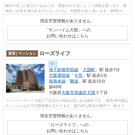
物件の近くに駅が2つあるため、用途や行き先によって経路を選べます。敷
地内ごみ置き場があるのとないのでは、利便性が全く違います。築8年のア
パート。当社イチオシの物件の「サンハ...
現在空室情報がありません。
「サンハイム大国」への
お問い合わせはこちら
ローズライフ
賃貸 | マンション
敷0
地下鉄御堂筋線
「
大国町
」駅 徒歩7分
大阪環状線
「
今宮
」駅 徒歩1分
南海本線
「
難波
」駅 徒歩15分
築49年
大阪府
大阪市浪速区
大国
３丁目
ファミリーマート大国三丁目店が199m以内にある物件です。2駅利用可能な
マンションなので行動範囲も広がります。魅力的な駅近の物件で、駅まで徒
歩7分です。共用部には敷地内ごみ置き...
現在空室情報がありません。
「ローズライフ」への
お問い合わせはこちら