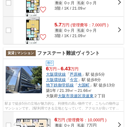
0ヶ月
0ヶ月
敷金
礼金
3階 / 1K / 21.09㎡
5.7
万
円
(管理費等：7,000円 )
0ヶ月
0ヶ月
敷金
礼金
3階 / 1K / 21.09㎡
ファステート難波ヴィラント
賃貸 | マンション
敷0
6
6.43
万円～
万円
大阪環状線
「
芦原橋
」駅 徒歩5分
大阪環状線
「
今宮
」駅 徒歩8分
地下鉄御堂筋線
「
大国町
」駅 徒歩13分
築1年 / 21.39㎡～21.66㎡
大阪府
大阪市浪速区
浪速東
２丁目
駅まで徒歩5分の立地が魅力的な、利便性の高い物件です。こちらの物件は
マンションです。2駅利用できる立地となっていて、アクセスが良いです。
共用部にはエレベータ・敷地内ごみ置き...
6
万
円
(管理費等：10,000円 )
0ヶ月
7万円
敷金
礼金