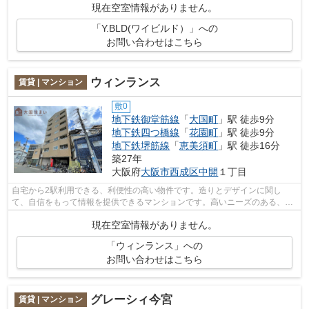
現在空室情報がありません。
「Y.BLD(ワイビルド）」への
お問い合わせはこちら
ウィンランス
賃貸 | マンション
敷0
地下鉄御堂筋線
「
大国町
」駅 徒歩9分
地下鉄四つ橋線
「
花園町
」駅 徒歩9分
地下鉄堺筋線
「
恵美須町
」駅 徒歩16分
築27年
大阪府
大阪市西成区
中開
１丁目
自宅から2駅利用できる、利便性の高い物件です。造りとデザインに関し
て、自信をもって情報を提供できるマンションです。高いニーズのある、駅
徒歩9分の物件です。ウィンランスの詳し...
現在空室情報がありません。
「ウィンランス」への
お問い合わせはこちら
グレーシィ今宮
賃貸 | マンション