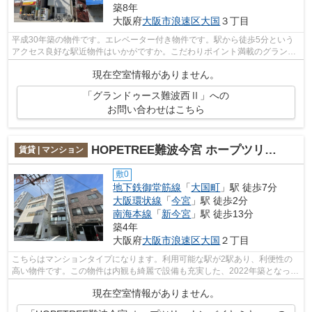
築8年
大阪府
大阪市浪速区
大国
３丁目
平成30年築の物件です。エレベーター付き物件です。駅から徒歩5分という
アクセス良好な駅近物件はいかがですか。こだわりポイント満載のグランデ
ュース難波西Ⅱ。地下鉄御堂筋線大国町...
現在空室情報がありません。
「グランドゥース難波西Ⅱ」への
お問い合わせはこちら
HOPETREE難波今宮 ホープツリーナンバイヤミヤ
賃貸 | マンション
敷0
地下鉄御堂筋線
「
大国町
」駅 徒歩7分
大阪環状線
「
今宮
」駅 徒歩2分
南海本線
「
新今宮
」駅 徒歩13分
築4年
大阪府
大阪市浪速区
大国
２丁目
こちらはマンションタイプになります。利用可能な駅が2駅あり、利便性の
高い物件です。この物件は内観も綺麗で設備も充実した、2022年築となって
います。多くの方からご好評頂いている...
現在空室情報がありません。