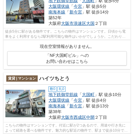
地下鉄御堂筋線
「
大国町
」駅 徒歩5分
大阪環状線
「
今宮
」駅 徒歩5分
南海本線
「
新今宮
」駅 徒歩14分
築52年
大阪府
大阪市浪速区
大国
２丁目
徒歩5分に駅がある物件です。こちらの物件はマンションです。日頃から電
車をよく利用するなら2駅利用可能な物件はいかがでしょうか。こだわりポ
イント満載のNF大国町ビル。大国住まい...
現在空室情報がありません。
「NF大国町ビル」への
お問い合わせはこちら
ハイツちとう
賃貸 | マンション
敷0
礼0
地下鉄御堂筋線
「
大国町
」駅 徒歩10分
大阪環状線
「
今宮
」駅 徒歩4分
南海本線
「
新今宮
」駅 徒歩13分
築38年
大阪府
大阪市西成区
中開
２丁目
こちらの物件はマンションです。付近に駅が2つあるので、用途や行き先に
よって経路を選べる物件です。魅力的な駅近の物件で、駅まで徒歩10分で