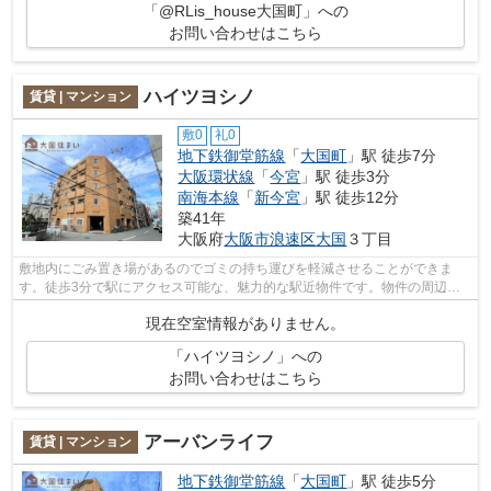
「@RLis_house大国町」への
お問い合わせはこちら
ハイツヨシノ
賃貸 | マンション
敷0
礼0
地下鉄御堂筋線
「
大国町
」駅 徒歩7分
大阪環状線
「
今宮
」駅 徒歩3分
南海本線
「
新今宮
」駅 徒歩12分
築41年
大阪府
大阪市浪速区
大国
３丁目
敷地内にごみ置き場があるのでゴミの持ち運びを軽減させることができま
す。徒歩3分で駅にアクセス可能な、魅力的な駅近物件です。物件の周辺に
駅が2つあり、よく電車を利用する方にピ...
現在空室情報がありません。
「ハイツヨシノ」への
お問い合わせはこちら
アーバンライフ
賃貸 | マンション
地下鉄御堂筋線
「
大国町
」駅 徒歩5分