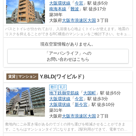
大阪環状線
「
今宮
」駅 徒歩5分
南海本線
「
難波
」駅 徒歩17分
築38年
大阪府
大阪市浪速区
大国
３丁目
バスとトイレが分かれており、入浴後も心地よくトイレが使えます。地震の
リスクを抑えることができるRC構造のマンションをご検討下さい。セキュリ
ティ設備がしっかりしているマンショ...
現在空室情報がありません。
「アーバンライフ」への
お問い合わせはこちら
Y.BLD(ワイビルド）
賃貸 | マンション
敷0
礼0
地下鉄御堂筋線
「
大国町
」駅 徒歩5分
大阪環状線
「
今宮
」駅 徒歩3分
大阪環状線
「
新今宮
」駅 徒歩10分
築31年
大阪府
大阪市浪速区
大国
２丁目
敷地内にごみ置き場があるのでゴミの持ち運びを軽減させることができま
す。こちらはマンションタイプになります。2駅利用ができて、電車での移
動に役立つ物件です。新着情報：Y.BLD(ワ...