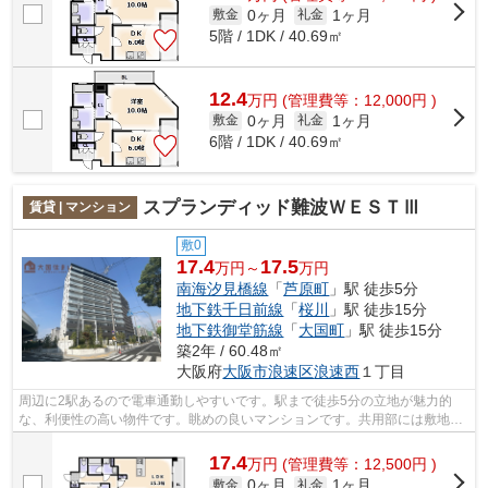
0ヶ月
1ヶ月
敷金
礼金
5階 / 1DK / 40.69㎡
12.4
万
円
(管理費等：12,000円 )
0ヶ月
1ヶ月
敷金
礼金
6階 / 1DK / 40.69㎡
スプランディッド難波ＷＥＳＴⅢ
賃貸 | マンション
敷0
17.4
17.5
万円～
万円
南海汐見橋線
「
芦原町
」駅 徒歩5分
地下鉄千日前線
「
桜川
」駅 徒歩15分
地下鉄御堂筋線
「
大国町
」駅 徒歩15分
築2年 / 60.48㎡
大阪府
大阪市浪速区
浪速西
１丁目
周辺に2駅あるので電車通勤しやすいです。駅まで徒歩5分の立地が魅力的
な、利便性の高い物件です。眺めの良いマンションです。共用部には敷地内
ごみ置き場・エレベータ2基などが揃って...
17.4
万
円
(管理費等：12,500円 )
0ヶ月
1ヶ月
敷金
礼金