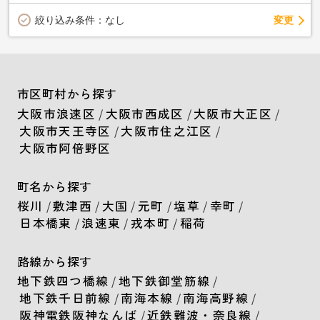
変更
絞り込み条件：
なし
市区町村から探す
大阪市浪速区
/
大阪市西成区
/
大阪市大正区
/
大阪市天王寺区
/
大阪市住之江区
/
大阪市阿倍野区
町名から探す
桜川
/
敷津西
/
大国
/
元町
/
塩草
/
幸町
/
日本橋東
/
浪速東
/
戎本町
/
稲荷
路線から探す
地下鉄四つ橋線
/
地下鉄御堂筋線
/
地下鉄千日前線
/
南海本線
/
南海高野線
/
阪神電鉄阪神なんば
/
近鉄難波・奈良線
/