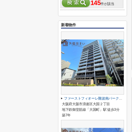
145
件が該当
新着物件
ファーストフィオーレ難波南パークサイド
大阪府大阪市浪速区大国２丁目
地下鉄御堂筋線「大国町」駅 徒歩3分
築7年