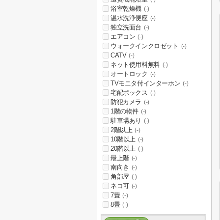
浴室乾燥機
(-)
温水洗浄便座
(-)
独立洗面台
(-)
エアコン
(-)
ウォークインクロゼット
(-)
CATV
(-)
ネット使用料無料
(-)
オートロック
(-)
TVモニタ付インターホン
(-)
宅配ボックス
(-)
防犯カメラ
(-)
1階の物件
(-)
駐車場あり
(-)
2階以上
(-)
10階以上
(-)
20階以上
(-)
最上階
(-)
南向き
(-)
角部屋
(-)
ネコ可
(-)
7畳
(-)
8畳
(-)