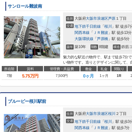
サンロール難波南
大阪府
大阪市浪速区
芦原
１丁目
住所
交通
地下鉄千日前線
「
桜川
」駅 徒歩7
関西本線
「
ＪＲ難波
」駅 徒歩13分
大阪環状線
「
芦原橋
」駅 徒歩5分
築10年
8階建
鉄筋
築年
階数
構造
魅力的な駅近の物件で、駅まで徒歩7分で
い物件です。造りとデザインに関して、自
所在階
賃料
管理費・共益費
敷金
礼金
間取り
5.75
万円
0ヶ月
7階
7,500円
1ヶ月
1R
ブルービー桜川駅前
大阪府
大阪市浪速区
桜川
２丁目
住所
交通
地下鉄千日前線
「
桜川
」駅 徒歩3
関西本線
「
ＪＲ難波
」駅 徒歩7分