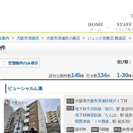
設案内
>
大阪市浪速区
>
大阪市浪速区の書店
>
ジュンク堂書店 難波店
>
物件
並び順：
空室物件のみ表示
145
134
1-30
該当公開件数
棟 空き数
件
棟
ビューシャルム湊
大阪府
大阪市浪速区
桜川
１丁目
住所
交通
地下鉄千日前線
「
桜川
」駅 徒歩5
地下鉄御堂筋線
「
なんば
」駅 徒歩
関西本線
「
ＪＲ難波
」駅 徒歩3分
築43年
5階建
鉄骨
築年
階数
構造