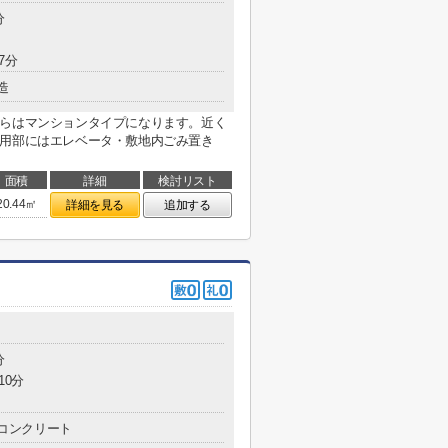
分
7分
造
ちらはマンションタイプになります。近く
共用部にはエレベータ・敷地内ごみ置き
面積
詳細
検討リスト
20.44㎡
詳細を見る
追加する
分
10分
コンクリート