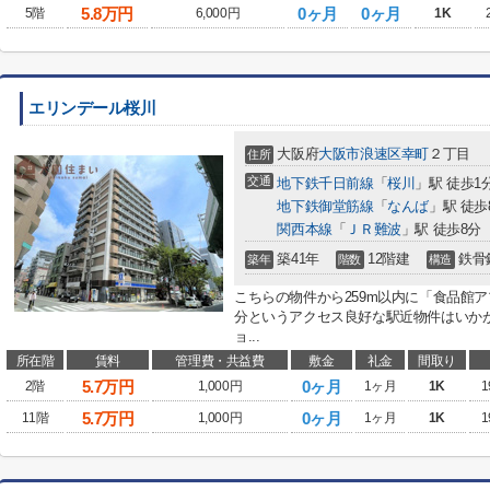
5.8
万円
0ヶ月
0ヶ月
5階
6,000円
1K
エリンデール桜川
大阪府
大阪市浪速区
幸町
２丁目
住所
交通
地下鉄千日前線
「
桜川
」駅 徒歩1
地下鉄御堂筋線
「
なんば
」駅 徒歩
関西本線
「
ＪＲ難波
」駅 徒歩8分
築41年
12階建
鉄骨
築年
階数
構造
こちらの物件から259m以内に「食品館
分というアクセス良好な駅近物件はいか
ョ...
所在階
賃料
管理費・共益費
敷金
礼金
間取り
5.7
万円
0ヶ月
2階
1,000円
1ヶ月
1K
1
5.7
万円
0ヶ月
11階
1,000円
1ヶ月
1K
1