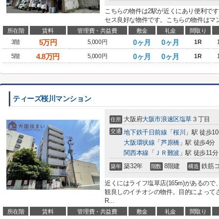
こちらの物件は2駅が近くにあり便利です
セス良好な物件です。こちらの物件はマン
所在階
賃料
管理費・共益費
敷金
礼金
間取り
5
万円
0ヶ月
0ヶ月
3階
5,000円
1R
4.8
万円
0ヶ月
0ヶ月
5階
5,000円
1R
ティーズ桜川マンション
大阪府
大阪市浪速区
塩草
３丁目
住所
交通
地下鉄千日前線
「
桜川
」駅 徒歩1
大阪環状線
「
芦原橋
」駅 徒歩4分
関西本線
「
ＪＲ難波
」駅 徒歩11分
築32年
8階建
鉄筋
築年
階数
構造
近くにはライフ塩草店(165m)があるの
観良しのイチオシの物件。目的によって
R...
所在階
賃料
管理費・共益費
敷金
礼金
間取り