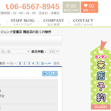
00
00
営業時間：
10：00～19：00
定休日：
水曜日
ジュンク堂書店 難波店の近くの物件
表示件数：
表示
<<前へ
1
2
3
4
5
次へ>>
最初
分
7分
造