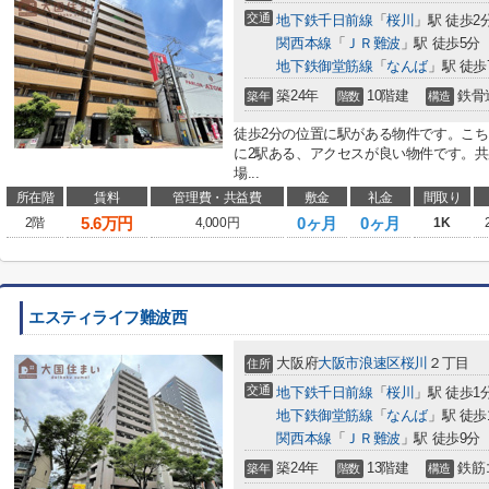
交通
地下鉄千日前線
「
桜川
」駅 徒歩2
関西本線
「
ＪＲ難波
」駅 徒歩5分
地下鉄御堂筋線
「
なんば
」駅 徒歩
築24年
10階建
鉄骨
築年
階数
構造
徒歩2分の位置に駅がある物件です。こ
に2駅ある、アクセスが良い物件です。
場...
所在階
賃料
管理費・共益費
敷金
礼金
間取り
5.6
万円
0ヶ月
0ヶ月
2階
4,000円
1K
エスティライフ難波西
大阪府
大阪市浪速区
桜川
２丁目
住所
交通
地下鉄千日前線
「
桜川
」駅 徒歩1
地下鉄御堂筋線
「
なんば
」駅 徒歩
関西本線
「
ＪＲ難波
」駅 徒歩9分
築24年
13階建
鉄筋
築年
階数
構造