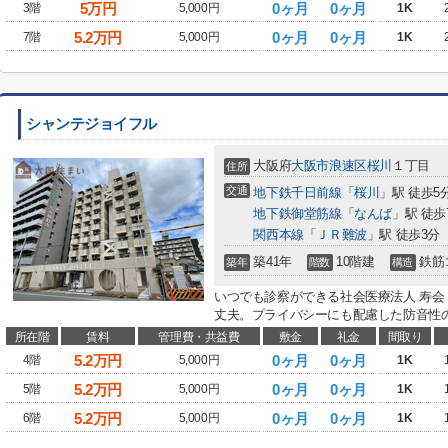
5
万円
0ヶ月
0ヶ月
3階
5,000円
1K
5.2
万円
0ヶ月
0ヶ月
7階
5,000円
1K
シャンテジョイフル
大阪府
大阪市浪速区
桜川
１丁目
住所
交通
地下鉄千日前線
「
桜川
」駅 徒歩5
地下鉄御堂筋線
「
なんば
」駅 徒歩
関西本線
「
ＪＲ難波
」駅 徒歩3分
築41年
10階建
鉄筋
築年
階数
構造
いつでも診察ができる社会医療法人 寿会 
丈夫。プライバシーにも配慮した防音性の
所在階
賃料
管理費・共益費
敷金
礼金
間取り
5.2
万円
0ヶ月
0ヶ月
4階
5,000円
1K
5.2
万円
0ヶ月
0ヶ月
5階
5,000円
1K
5.2
万円
0ヶ月
0ヶ月
6階
5,000円
1K