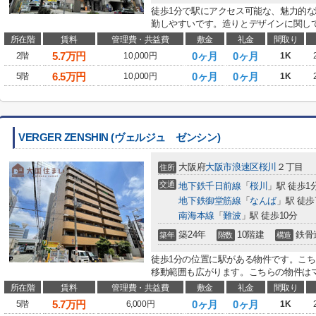
徒歩1分で駅にアクセス可能な、魅力的な
勤しやすいです。造りとデザインに関して
所在階
賃料
管理費・共益費
敷金
礼金
間取り
5.7
万円
0ヶ月
0ヶ月
2階
10,000円
1K
6.5
万円
0ヶ月
0ヶ月
5階
10,000円
1K
VERGER ZENSHIN (ヴェルジュ ゼンシン)
大阪府
大阪市浪速区
桜川
２丁目
住所
交通
地下鉄千日前線
「
桜川
」駅 徒歩1
地下鉄御堂筋線
「
なんば
」駅 徒歩
南海本線
「
難波
」駅 徒歩10分
築24年
10階建
鉄骨
築年
階数
構造
徒歩1分の位置に駅がある物件です。こち
移動範囲も広がります。こちらの物件はマ
所在階
賃料
管理費・共益費
敷金
礼金
間取り
5.7
万円
0ヶ月
0ヶ月
5階
6,000円
1K