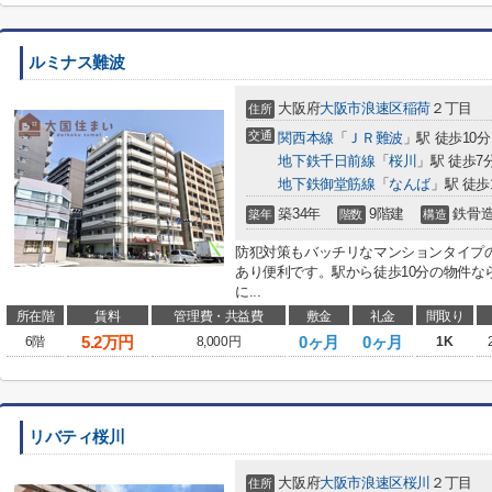
ルミナス難波
大阪府
大阪市浪速区
稲荷
２丁目
住所
交通
関西本線
「
ＪＲ難波
」駅 徒歩10分
地下鉄千日前線
「
桜川
」駅 徒歩7
地下鉄御堂筋線
「
なんば
」駅 徒歩
築34年
9階建
鉄骨
築年
階数
構造
防犯対策もバッチリなマンションタイプ
あり便利です。駅から徒歩10分の物件な
に...
所在階
賃料
管理費・共益費
敷金
礼金
間取り
5.2
万円
0ヶ月
0ヶ月
6階
8,000円
1K
リバティ桜川
大阪府
大阪市浪速区
桜川
２丁目
住所