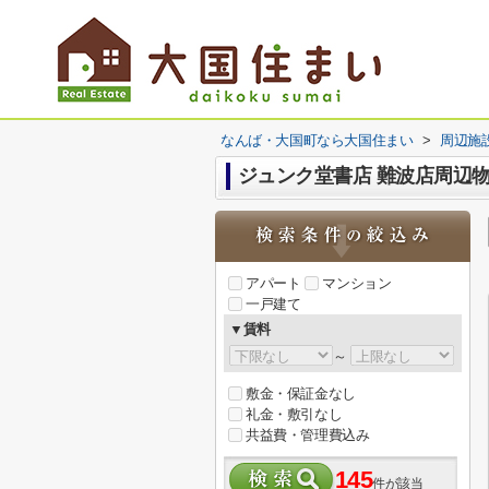
なんば・大国町なら大国住まい
>
周辺施
ジュンク堂書店 難波店周辺
アパート
マンション
一戸建て
▼賃料
～
敷金・保証金なし
礼金・敷引なし
共益費・管理費込み
145
件が該当