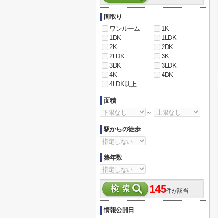
間取り
ワンルーム
1K
1DK
1LDK
2K
2DK
2LDK
3K
3DK
3LDK
4K
4DK
4LDK以上
面積
～
駅からの徒歩
築年数
145
件が該当
情報公開日