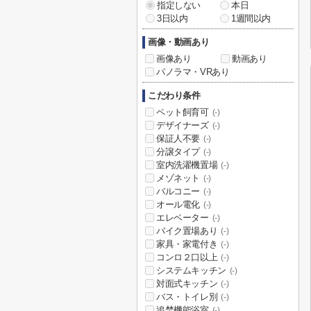
指定しない
本日
3日以内
1週間以内
画像・動画あり
画像あり
動画あり
パノラマ・VRあり
こだわり条件
ペット飼育可
(-)
デザイナーズ
(-)
保証人不要
(-)
分譲タイプ
(-)
室内洗濯機置場
(-)
メゾネット
(-)
バルコニー
(-)
オール電化
(-)
エレベーター
(-)
バイク置場あり
(-)
家具・家電付き
(-)
コンロ２口以上
(-)
システムキッチン
(-)
対面式キッチン
(-)
バス・トイレ別
(-)
追焚機能浴室
(-)