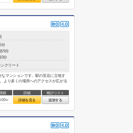
目
5分
歩5分
10分
コンクリート
全なマンションです。駅の至近に立地す
す。より多くの場所へのアクセスが広がる
面積
詳細
検討リスト
6.00㎡
詳細を見る
追加する