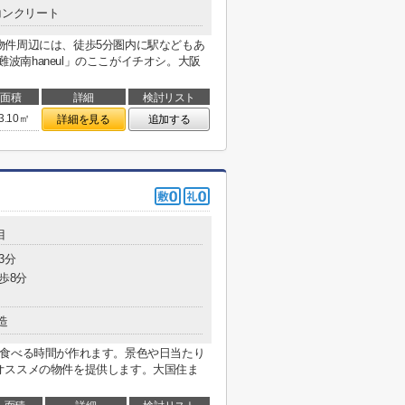
コンクリート
物件周辺には、徒歩5分圏内に駅などもあ
難波南haneul」のここがイチオシ。大阪
面積
詳細
検討リスト
3.10㎡
詳細を見る
追加する
目
3分
歩8分
造
り食べる時間が作れます。景色や日当たり
オススメの物件を提供します。大国住ま