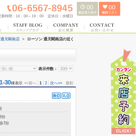
00
00
営業時間：
10：00～19：00
定休日：
水曜日
 通天閣南店
>
ローソン 通天閣南店の近く
表示件数：
-30
棟表示
<<前へ
1
2
次へ>>
最初
目
3分
歩7分