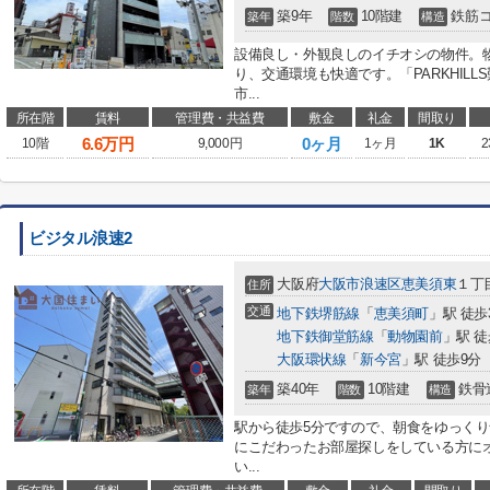
築9年
10階建
鉄筋
築年
階数
構造
設備良し・外観良しのイチオシの物件。
り、交通環境も快適です。「PARKHILLS
市...
所在階
賃料
管理費・共益費
敷金
礼金
間取り
6.6
万円
0ヶ月
10階
9,000円
1ヶ月
1K
2
ビジタル浪速2
大阪府
大阪市浪速区
恵美須東
１丁
住所
交通
地下鉄堺筋線
「
恵美須町
」駅 徒歩
地下鉄御堂筋線
「
動物園前
」駅 徒
大阪環状線
「
新今宮
」駅 徒歩9分
築40年
10階建
鉄骨
築年
階数
構造
駅から徒歩5分ですので、朝食をゆっく
にこだわったお部屋探しをしている方に
い...