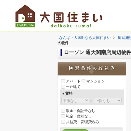
なんば・大国町なら大国住まい
>
周辺施
の物件
ローソン 通天閣南店周辺物
アパート
マンション
一戸建て
▼賃料
～
敷金・保証金なし
礼金・敷引なし
共益費・管理費込み