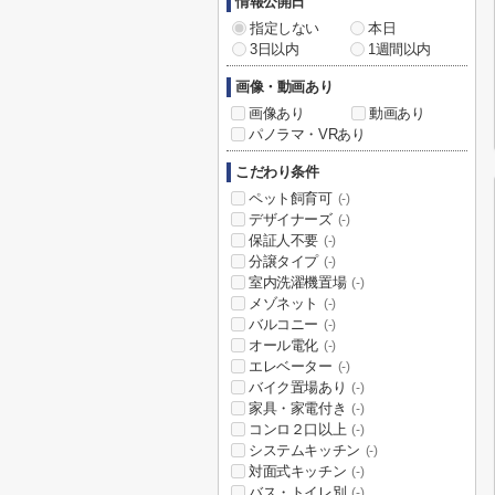
情報公開日
指定しない
本日
3日以内
1週間以内
画像・動画あり
画像あり
動画あり
パノラマ・VRあり
こだわり条件
ペット飼育可
(-)
デザイナーズ
(-)
保証人不要
(-)
分譲タイプ
(-)
室内洗濯機置場
(-)
メゾネット
(-)
バルコニー
(-)
オール電化
(-)
エレベーター
(-)
バイク置場あり
(-)
家具・家電付き
(-)
コンロ２口以上
(-)
システムキッチン
(-)
対面式キッチン
(-)
バス・トイレ別
(-)