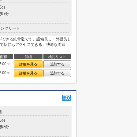
5分
歩7分
コンクリート
ができる鉄骨造です。設備良し・外観良し
けで駅にもアクセスできる。快適な周辺
面積
詳細
検討リスト
5.00㎡
詳細を見る
追加する
8.00㎡
詳細を見る
追加する
目
5分
歩3分