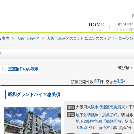
設案内
>
大阪市浪速区
>
大阪市浪速区のコンビニエンスストア
>
ローソン
件
並び順：
空室物件のみ表示
47
15
1
該当公開件数
棟 空き数
件
昭和グランドハイツ恵美須
大阪府
大阪市浪速区
恵美須東
１丁
住所
交通
地下鉄堺筋線
「
恵美須町
」駅 徒歩
地下鉄御堂筋線
「
動物園前
」駅 徒
大阪環状線
「
新今宮
」駅 徒歩7分