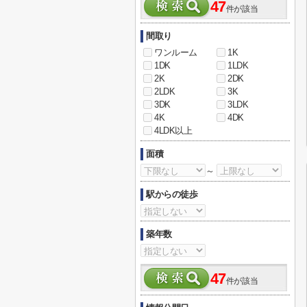
47
件が該当
間取り
ワンルーム
1K
1DK
1LDK
2K
2DK
2LDK
3K
3DK
3LDK
4K
4DK
4LDK以上
面積
～
駅からの徒歩
築年数
47
件が該当