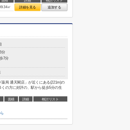
面積
詳細
検討リスト
39.34㎡
詳細を見る
追加する
目
3分
歩7分
造
局 通天閣店」が近くにある(221m)の
多くの方に好評の、駅から徒歩5分の生
面積
詳細
検討リスト
ちら