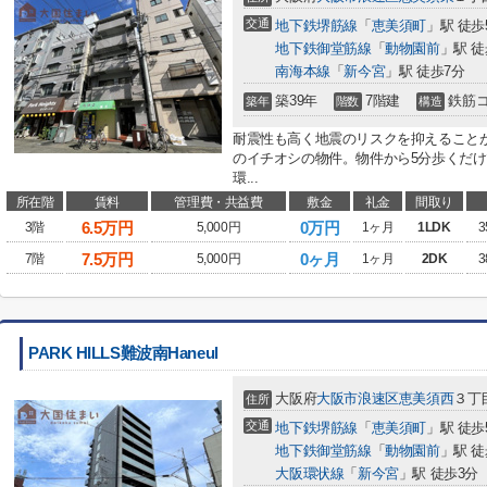
交通
地下鉄堺筋線
「
恵美須町
」駅 徒歩
地下鉄御堂筋線
「
動物園前
」駅 徒
南海本線
「
新今宮
」駅 徒歩7分
築39年
7階建
鉄筋
築年
階数
構造
耐震性も高く地震のリスクを抑えること
のイチオシの物件。物件から5分歩くだ
環...
所在階
賃料
管理費・共益費
敷金
礼金
間取り
6.5
万円
0万円
3階
5,000円
1ヶ月
1LDK
3
7.5
万円
0ヶ月
7階
5,000円
1ヶ月
2DK
3
PARK HILLS難波南Haneul
大阪府
大阪市浪速区
恵美須西
３丁
住所
交通
地下鉄堺筋線
「
恵美須町
」駅 徒歩
地下鉄御堂筋線
「
動物園前
」駅 徒
大阪環状線
「
新今宮
」駅 徒歩3分