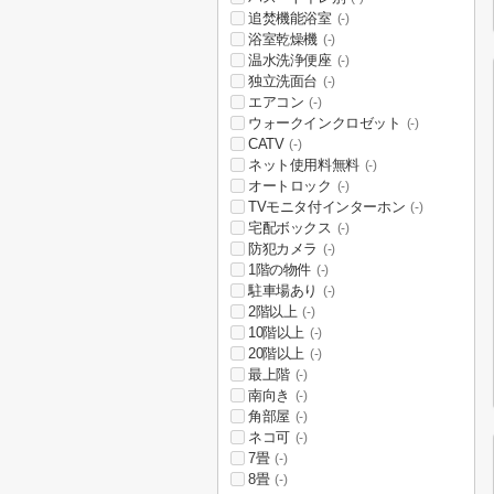
追焚機能浴室
(-)
浴室乾燥機
(-)
温水洗浄便座
(-)
独立洗面台
(-)
エアコン
(-)
ウォークインクロゼット
(-)
CATV
(-)
ネット使用料無料
(-)
オートロック
(-)
TVモニタ付インターホン
(-)
宅配ボックス
(-)
防犯カメラ
(-)
1階の物件
(-)
駐車場あり
(-)
2階以上
(-)
10階以上
(-)
20階以上
(-)
最上階
(-)
南向き
(-)
角部屋
(-)
ネコ可
(-)
7畳
(-)
8畳
(-)