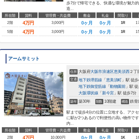
歩7分で帰宅できる、快適な環境が魅力
造...
所在階
賃料
管理費・共益費
敷金
礼金
間取り
4
万円
0ヶ月
0ヶ月
2階
3,000円
1R
1
4
万円
0ヶ月
0ヶ月
5階
3,000円
1R
1
アームサミット
大阪府
大阪市浪速区
恵美須西
２丁
住所
交通
地下鉄堺筋線
「
恵美須町
」駅 徒歩
地下鉄御堂筋線
「
動物園前
」駅 徒
大阪環状線
「
新今宮
」駅 徒歩7分
築30年
10階建
鉄骨
築年
階数
構造
駅まで徒歩4分の位置に立地する、アク
に駅が2つあるので利便性の高い物件で
内...
所在階
賃料
管理費・共益費
敷金
礼金
間取り
4
万円
0ヶ月
0ヶ月
2階
10,000円
1K
1