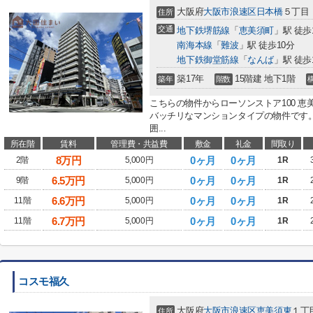
大阪府
大阪市浪速区
日本橋
５丁目
住所
交通
地下鉄堺筋線
「
恵美須町
」駅 徒歩
南海本線
「
難波
」駅 徒歩10分
地下鉄御堂筋線
「
なんば
」駅 徒歩
築17年
15階建 地下1階
築年
階数
こちらの物件からローソンストア100 恵
バッチリなマンションタイプの物件です
囲...
所在階
賃料
管理費・共益費
敷金
礼金
間取り
8
万円
0ヶ月
0ヶ月
2階
5,000円
1R
6.5
万円
0ヶ月
0ヶ月
9階
5,000円
1R
6.6
万円
0ヶ月
0ヶ月
11階
5,000円
1R
6.7
万円
0ヶ月
0ヶ月
11階
5,000円
1R
コスモ福久
大阪府
大阪市浪速区
恵美須東
１丁
住所