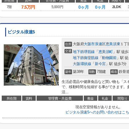
所在階
賃料
管理費・共益費
敷金
礼金
間取り
7.5
万円
0ヶ月
0ヶ月
7階
5,000円
2LDK
ビジタル浪速5
大阪府
大阪市浪速区
恵美須東
１丁
住所
交通
地下鉄堺筋線
「
恵美須町
」駅 徒歩
地下鉄御堂筋線
「
動物園前
」駅 徒
大阪環状線
「
新今宮
」駅 徒歩7分
築38年
7階建
鉄骨
築年
階数
構造
生活必需品や健康食品など買い物も「スギ薬
で、移動時間を短縮する事ができます。
活...
所在階
賃料
管理費・共益費
敷金
礼金
間取り
現在空室情報がありません。
ビジタル浪速5へのお問い合わせはこ