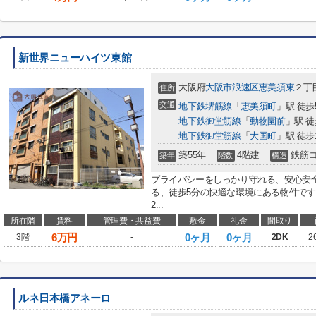
新世界ニューハイツ東館
大阪府
大阪市浪速区
恵美須東
２丁
住所
交通
地下鉄堺筋線
「
恵美須町
」駅 徒歩
地下鉄御堂筋線
「
動物園前
」駅 徒
地下鉄御堂筋線
「
大国町
」駅 徒歩
築55年
4階建
鉄筋
築年
階数
構造
プライバシーをしっかり守れる、安心安
る、徒歩5分の快適な環境にある物件で
2...
所在階
賃料
管理費・共益費
敷金
礼金
間取り
6
万円
0ヶ月
0ヶ月
3階
-
2DK
2
ルネ日本橋アネーロ