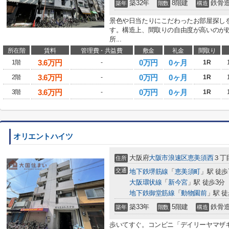
築32年
8階建
鉄骨
築年
階数
構造
景色や日当たりにこだわったお部屋探し
す。構造上、間取りの自由度が高いのが
所...
所在階
賃料
管理費・共益費
敷金
礼金
間取り
3.6
万円
0万円
0ヶ月
1階
-
1R
3.6
万円
0万円
0ヶ月
2階
-
1R
3.6
万円
0万円
0ヶ月
3階
-
1R
オリエントハイツ
大阪府
大阪市浪速区
恵美須西
３丁
住所
交通
地下鉄堺筋線
「
恵美須町
」駅 徒歩
大阪環状線
「
新今宮
」駅 徒歩3分
地下鉄御堂筋線
「
動物園前
」駅 徒
築33年
5階建
鉄骨
築年
階数
構造
歩いてすぐ。コンビニ「デイリーヤマザキ