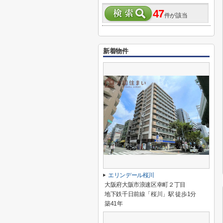
47
件が該当
新着物件
エリンデール桜川
大阪府大阪市浪速区幸町２丁目
地下鉄千日前線「桜川」駅 徒歩1分
築41年