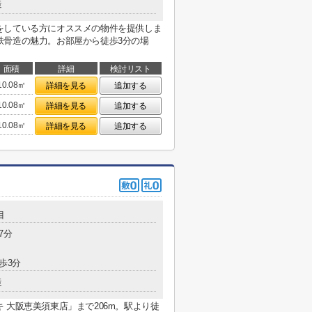
造
をしている方にオススメの物件を提供しま
鉄骨造の魅力。お部屋から徒歩3分の場
面積
詳細
検討リスト
10.08㎡
詳細を見る
追加する
10.08㎡
詳細を見る
追加する
10.08㎡
詳細を見る
追加する
目
7分
歩3分
造
 大阪恵美須東店」まで206m。駅より徒