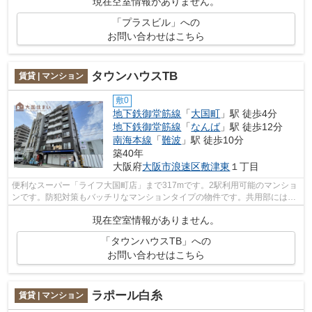
現在空室情報がありません。
「プラスビル」への
お問い合わせはこちら
タウンハウスTB
賃貸 | マンション
敷0
地下鉄御堂筋線
「
大国町
」駅 徒歩4分
地下鉄御堂筋線
「
なんば
」駅 徒歩12分
南海本線
「
難波
」駅 徒歩10分
築40年
大阪府
大阪市浪速区
敷津東
１丁目
便利なスーパー「ライフ大国町店」まで317mです。2駅利用可能のマンショ
ンです。防犯対策もバッチリなマンションタイプの物件です。共用部には敷
地内ごみ置き場・エレベータなどが揃っ...
現在空室情報がありません。
「タウンハウスTB」への
お問い合わせはこちら
ラポール白糸
賃貸 | マンション