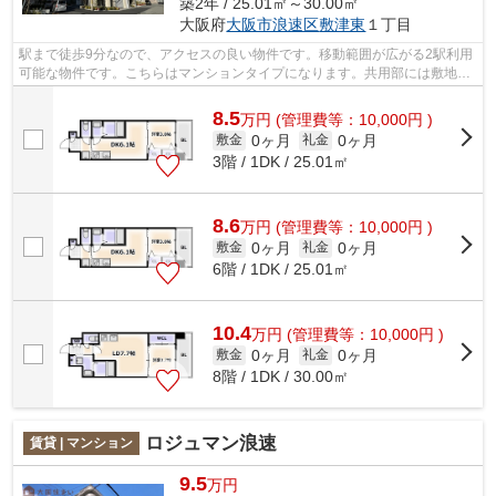
築2年 / 25.01㎡～30.00㎡
大阪府
大阪市浪速区
敷津東
１丁目
駅まで徒歩9分なので、アクセスの良い物件です。移動範囲が広がる2駅利用
可能な物件です。こちらはマンションタイプになります。共用部には敷地内
ごみ置き場・エレベータなど様々な設...
8.5
万
円
(管理費等：10,000円 )
0ヶ月
0ヶ月
敷金
礼金
3階 / 1DK / 25.01㎡
8.6
万
円
(管理費等：10,000円 )
0ヶ月
0ヶ月
敷金
礼金
6階 / 1DK / 25.01㎡
10.4
万
円
(管理費等：10,000円 )
0ヶ月
0ヶ月
敷金
礼金
8階 / 1DK / 30.00㎡
ロジュマン浪速
賃貸 | マンション
9.5
万円