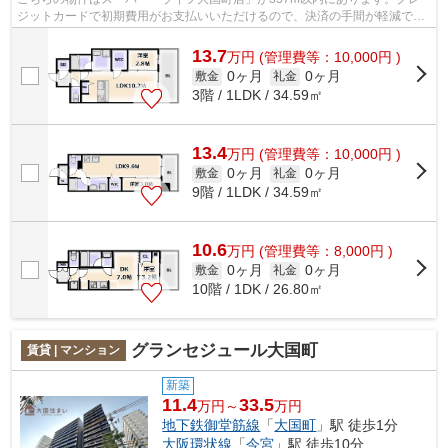
ジットカードで初期費用がお支払いいただけるので、決済の手間が軽減でき
ます。2駅利用できる場所にあり、アクセ...
13.7
万
円
(管理費等：10,000円 )
0ヶ月
0ヶ月
敷金
礼金
3階 / 1LDK / 34.59㎡
13.4
万
円
(管理費等：10,000円 )
0ヶ月
0ヶ月
敷金
礼金
9階 / 1LDK / 34.59㎡
10.6
万
円
(管理費等：8,000円 )
0ヶ月
0ヶ月
敷金
礼金
10階 / 1DK / 26.80㎡
グランセジュール大国町
賃貸 | マンション
新築
11.4
33.5
万円～
万円
地下鉄御堂筋線
「
大国町
」駅 徒歩1分
大阪環状線
「
今宮
」駅 徒歩10分