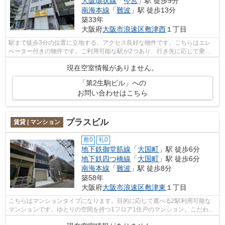
大阪環状線
「
今宮
」駅 徒歩9分
南海本線
「
難波
」駅 徒歩13分
築33年
大阪府
大阪市浪速区
敷津西
１丁目
駅まで徒歩3分の位置に立地する、アクセス良好な物件です。こちらはエレ
ベーター付きの物件です。ご利用可能な駅が2つあり、行き先に応じて乗車
駅の使い分けができます。「第2生駒ビル...
現在空室情報がありません。
「第2生駒ビル」への
お問い合わせはこちら
プラスビル
賃貸 | マンション
敷0
礼0
地下鉄御堂筋線
「
大国町
」駅 徒歩6分
地下鉄四つ橋線
「
大国町
」駅 徒歩6分
南海本線
「
難波
」駅 徒歩8分
築58年
大阪府
大阪市浪速区
敷津東
１丁目
こちらはマンションタイプになります。目的に応じて選べる2駅利用可能な
マンションです。ゆとりの空間を持つ1フロア1住戸のマンション。こだわり
ポイント満載のプラスビル。交通利便性...