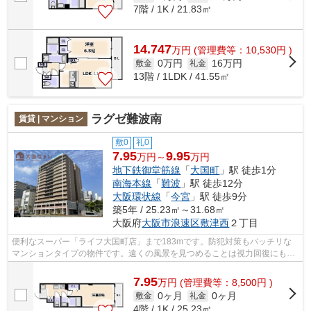
7階 / 1K / 21.83㎡
14.747
万
円
(管理費等：10,530円 )
0万円
16万円
敷金
礼金
13階 / 1LDK / 41.55㎡
ラグゼ難波南
賃貸 | マンション
敷0
礼0
7.95
9.95
万円～
万円
地下鉄御堂筋線
「
大国町
」駅 徒歩1分
南海本線
「
難波
」駅 徒歩12分
大阪環状線
「
今宮
」駅 徒歩9分
築5年 / 25.23㎡～31.68㎡
大阪府
大阪市浪速区
敷津西
２丁目
便利なスーパー「ライフ大国町店」まで183mです。防犯対策もバッチリな
マンションタイプの物件です。遠くの風景を見つめることは視力回復にも繋
がりますので健康的になれます。「ラグ...
7.95
万
円
(管理費等：8,500円 )
0ヶ月
0ヶ月
敷金
礼金
4階 / 1K / 25.23㎡