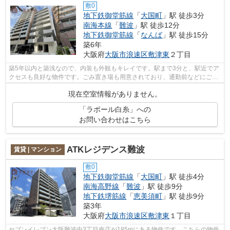
敷0
地下鉄御堂筋線
「
大国町
」駅 徒歩3分
南海本線
「
難波
」駅 徒歩12分
地下鉄御堂筋線
「
なんば
」駅 徒歩15分
築6年
大阪府
大阪市浪速区
敷津東
２丁目
築5年以内と築浅なので、内装も外観もキレイです。駅まで3分と、駅近でア
クセスも良好な物件です。ごみ置き場も用意されており、通勤前などにごみ
捨て可能です。「ラポール白糸」のこ...
現在空室情報がありません。
「ラポール白糸」への
お問い合わせはこちら
ATKレジデンス難波
賃貸 | マンション
敷0
地下鉄御堂筋線
「
大国町
」駅 徒歩4分
南海高野線
「
難波
」駅 徒歩9分
地下鉄堺筋線
「
恵美須町
」駅 徒歩9分
築3年
大阪府
大阪市浪速区
敷津東
１丁目
セブンイレブン大阪難波中3丁目南店が185mにある物件です。こちらの物件