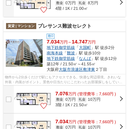
0万円
8万円
敷金
礼金
4階 / 1K / 21.00㎡
プレサンス難波セレクト
賃貸 | マンション
敷0
7.034
14.747
万円～
万円
地下鉄御堂筋線
「
大国町
」駅 徒歩2分
南海本線
「
難波
」駅 徒歩10分
地下鉄御堂筋線
「
なんば
」駅 徒歩12分
築12年 / 21.50㎡～41.55㎡
大阪府
大阪市浪速区
敷津東
２丁目
物件から2分歩くだけで駅にもアクセスできる。快適な周辺環境。きれいな
外装・内装がポイント。景色や日当たりにこだわったお部屋探しをしている
方にオススメの物件を提供します。RC構...
7.076
万
円
(管理費等：7,660円 )
0万円
10万円
敷金
礼金
3階 / 1K / 21.50㎡
7.034
万
円
(管理費等：7,660円 )
0万円
10万円
敷金
礼金