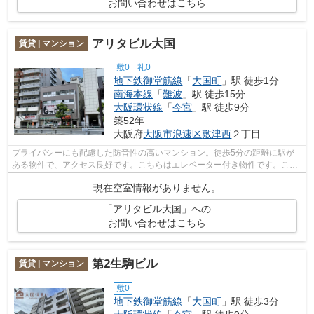
お問い合わせはこちら
アリタビル大国
賃貸 | マンション
敷0
礼0
地下鉄御堂筋線
「
大国町
」駅 徒歩1分
南海本線
「
難波
」駅 徒歩15分
大阪環状線
「
今宮
」駅 徒歩9分
築52年
大阪府
大阪市浪速区
敷津西
２丁目
プライバシーにも配慮した防音性の高いマンション。徒歩5分の距離に駅が
ある物件で、アクセス良好です。こちらはエレベーター付き物件です。こだ
わりポイント満載のアリタハイツ大国。...
現在空室情報がありません。
「アリタビル大国」への
お問い合わせはこちら
第2生駒ビル
賃貸 | マンション
敷0
地下鉄御堂筋線
「
大国町
」駅 徒歩3分