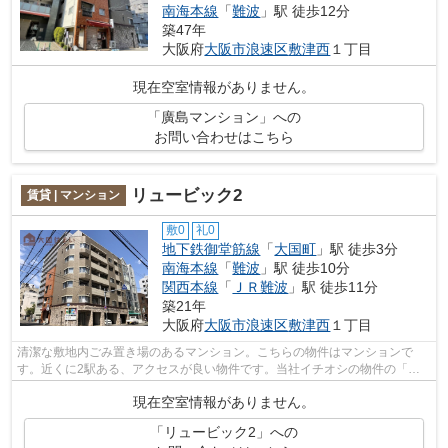
南海本線
「
難波
」駅 徒歩12分
築47年
大阪府
大阪市浪速区
敷津西
１丁目
現在空室情報がありません。
「廣島マンション」への
お問い合わせはこちら
リュービック2
賃貸 | マンション
敷0
礼0
地下鉄御堂筋線
「
大国町
」駅 徒歩3分
南海本線
「
難波
」駅 徒歩10分
関西本線
「
ＪＲ難波
」駅 徒歩11分
築21年
大阪府
大阪市浪速区
敷津西
１丁目
清潔な敷地内ごみ置き場のあるマンション。こちらの物件はマンションで
す。近くに2駅ある、アクセスが良い物件です。当社イチオシの物件の「リ
ュービック2」。ぜひ一度ご覧ください。...
現在空室情報がありません。
「リュービック2」への