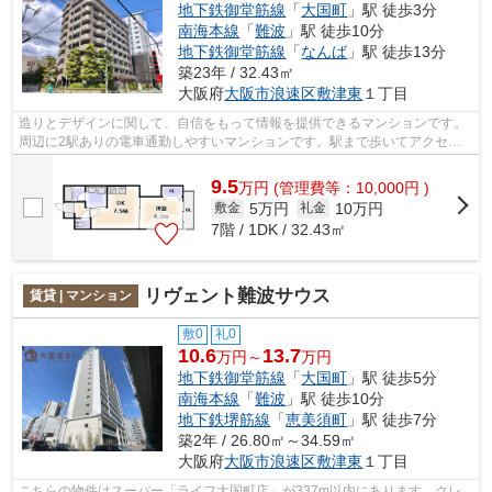
地下鉄御堂筋線
「
大国町
」駅 徒歩3分
南海本線
「
難波
」駅 徒歩10分
地下鉄御堂筋線
「
なんば
」駅 徒歩13分
築23年 / 32.43㎡
大阪府
大阪市浪速区
敷津東
１丁目
造りとデザインに関して、自信をもって情報を提供できるマンションです。
周辺に2駅ありの電車通勤しやすいマンションです。駅まで歩いてアクセス
できる、徒歩3分の距離に立地する物件...
9.5
万
円
(管理費等：10,000円 )
5万円
10万円
敷金
礼金
7階 / 1DK / 32.43㎡
リヴェント難波サウス
賃貸 | マンション
敷0
礼0
10.6
13.7
万円～
万円
地下鉄御堂筋線
「
大国町
」駅 徒歩5分
南海本線
「
難波
」駅 徒歩10分
地下鉄堺筋線
「
恵美須町
」駅 徒歩7分
築2年 / 26.80㎡～34.59㎡
大阪府
大阪市浪速区
敷津東
１丁目
こちらの物件はスーパー「ライフ大国町店」が337m以内にあります。クレ