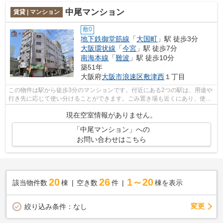
中尾マンション
賃貸 | マンション
敷0
地下鉄御堂筋線
「
大国町
」駅 徒歩3分
大阪環状線
「
今宮
」駅 徒歩7分
南海本線
「
難波
」駅 徒歩10分
築51年
大阪府
大阪市浪速区
敷津西
１丁目
この物件は駅から徒歩3分のマンションです。付近にある2つの駅は、用途や
行き先に応じて使い分けることができます。ごみ置き場も近くにあり、使い
勝手もいいです。「中尾マンション」...
現在空室情報がありません。
「中尾マンション」への
お問い合わせはこちら
20
26
1～20
該当物件数
棟
空き数
件
棟を表示
変更
絞り込み条件：
なし