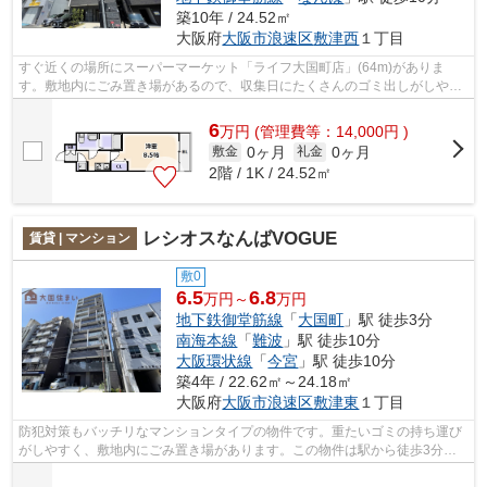
築10年 / 24.52㎡
大阪府
大阪市浪速区
敷津西
１丁目
すぐ近くの場所にスーパーマーケット「ライフ大国町店」(64m)がありま
す。敷地内にごみ置き場があるので、収集日にたくさんのゴミ出しがしやす
いです。毎日の通勤が快適になるマンショ...
6
万
円
(管理費等：14,000円 )
0ヶ月
0ヶ月
敷金
礼金
2階 / 1K / 24.52㎡
レシオスなんばVOGUE
賃貸 | マンション
敷0
6.5
6.8
万円～
万円
地下鉄御堂筋線
「
大国町
」駅 徒歩3分
南海本線
「
難波
」駅 徒歩10分
大阪環状線
「
今宮
」駅 徒歩10分
築4年 / 22.62㎡～24.18㎡
大阪府
大阪市浪速区
敷津東
１丁目
防犯対策もバッチリなマンションタイプの物件です。重たいゴミの持ち運び
がしやすく、敷地内にごみ置き場があります。この物件は駅から徒歩3分の
物件です。当社イチオシの物件の「レシ...