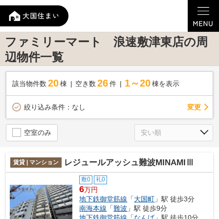
ファミリーマート 浪速敷津東店の周
辺物件一覧
20
26
1～20
該当物件数
棟
空き数
件
棟を表示
変更
絞り込み条件：
なし
空室のみ
レジュールアッシュ難波MINAMIⅢ
賃貸 | マンション
敷0
礼0
6
万円
地下鉄御堂筋線
「
大国町
」駅 徒歩3分
南海本線
「
難波
」駅 徒歩9分
地下鉄御堂筋線
「
なんば
」駅 徒歩10分