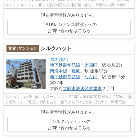
はマンションです。駅まで徒歩4分の立地が魅力的な、利便性の高い物件で
す。共用部には敷地内ごみ置き場・エレ...
現在空室情報がありません。
「ATKレジデンス難波」への
お問い合わせはこちら
シルクハット
賃貸 | マンション
敷0
礼0
地下鉄御堂筋線
「
大国町
」駅 徒歩2分
南海本線
「
難波
」駅 徒歩12分
地下鉄御堂筋線
「
なんば
」駅 徒歩12分
築37年
大阪府
大阪市浪速区
敷津東
２丁目
ちょっとした買い物にもローソンストア100 大国町駅前店が近く(222m)にあ
り便利です。周辺には駅もあり、物件から2分ほど歩くだけで、利用可能で
す。周辺に駅が二つあり、交通の利便性...
現在空室情報がありません。
「シルクハット」への
お問い合わせはこちら