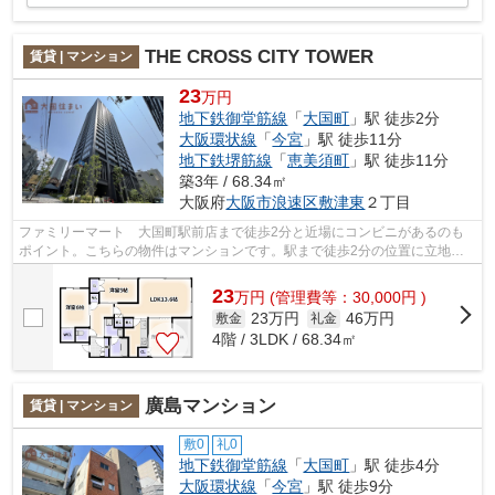
THE CROSS CITY TOWER
賃貸 | マンション
23
万円
地下鉄御堂筋線
「
大国町
」駅 徒歩2分
大阪環状線
「
今宮
」駅 徒歩11分
地下鉄堺筋線
「
恵美須町
」駅 徒歩11分
築3年 / 68.34㎡
大阪府
大阪市浪速区
敷津東
２丁目
ファミリーマート 大国町駅前店まで徒歩2分と近場にコンビニがあるのも
ポイント。こちらの物件はマンションです。駅まで徒歩2分の位置に立地す
る、アクセス良好な物件です。共用部に...
23
万
円
(管理費等：30,000円 )
23万円
46万円
敷金
礼金
4階 / 3LDK / 68.34㎡
廣島マンション
賃貸 | マンション
敷0
礼0
地下鉄御堂筋線
「
大国町
」駅 徒歩4分
大阪環状線
「
今宮
」駅 徒歩9分