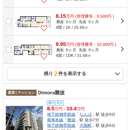
8.15
万
円
(管理費等：8,500円 )
0ヶ月
0ヶ月
敷金
礼金
4階 / 1K / 25.66㎡
9.95
万
円
(管理費等：10,000円 )
0ヶ月
0ヶ月
敷金
礼金
4階 / 1DK / 31.68㎡
2
残り
件を表示する
Dimora難波
賃貸 | マンション
敷0
礼0
8.5
10.4
万円～
万円
地下鉄御堂筋線
「
なんば
」駅 徒歩9分
南海本線
「
難波
」駅 徒歩7分
地下鉄御堂筋線
「
大国町
」駅 徒歩6分