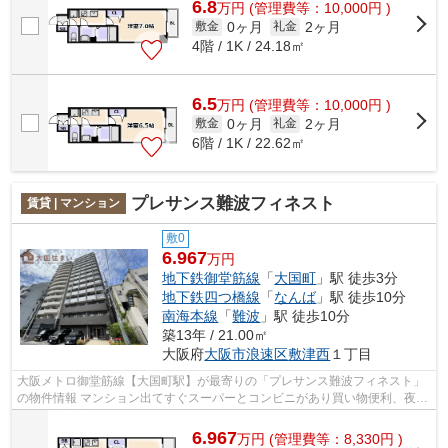
6.8
万
円
(管理費等：10,000円 )
0ヶ月
2ヶ月
敷金
礼金
4階 / 1K / 24.18㎡
6.5
万
円
(管理費等：10,000円 )
0ヶ月
2ヶ月
敷金
礼金
6階 / 1K / 22.62㎡
プレサンス難波フィネスト
賃貸 | マンション
敷0
6.967
万円
地下鉄御堂筋線
「
大国町
」駅 徒歩3分
地下鉄四つ橋線
「
なんば
」駅 徒歩10分
南海本線
「
難波
」駅 徒歩10分
築13年 / 21.00㎡
大阪府
大阪市浪速区
敷津西
１丁目
大阪メトロ御堂筋線【大国町駅】が最寄りの「プレサンス難波フィネスト」
の物件情報 マンション出てすぐスーパーとコンビニがあり買い物便利、夜道
も明るい安心感♪ システムキッチン、...
6.967
万
円
(管理費等：8,330円 )