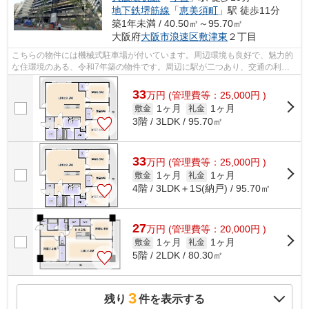
地下鉄堺筋線
「
恵美須町
」駅 徒歩11分
築1年未満 / 40.50㎡～95.70㎡
大阪府
大阪市浪速区
敷津東
２丁目
こちらの物件には機械式駐車場が付いています。周辺環境も良好で、魅力的
な住環境のある、令和7年築の物件です。周辺に駅が二つあり、交通の利便
性が高いです。共用部にはエレベータ・...
33
万
円
(管理費等：25,000円 )
1ヶ月
1ヶ月
敷金
礼金
3階 / 3LDK / 95.70㎡
33
万
円
(管理費等：25,000円 )
1ヶ月
1ヶ月
敷金
礼金
4階 / 3LDK＋1S(納戸) / 95.70㎡
27
万
円
(管理費等：20,000円 )
1ヶ月
1ヶ月
敷金
礼金
5階 / 2LDK / 80.30㎡
3
残り
件を表示する