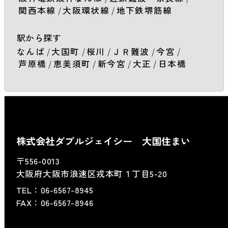
関西本線
/
大阪環状線
/
地下鉄堺筋線
駅から探す
なんば
/
大国町
/
桜川
/
ＪＲ難波
/
今宮
/
芦原橋
/
恵美須町
/
新今宮
/
大正
/
日本橋
株式会社ダブルジェイシー 大国住まい
〒556-0013
大阪府大阪市浪速区戎本町１丁目5-20
TEL：
06-6567-8945
FAX：06-6567-8946