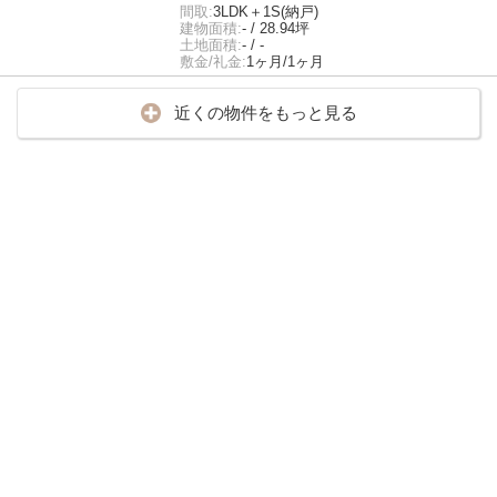
間取:
3LDK＋1S(納戸)
建物面積:
- / 28.94坪
土地面積:
- / -
敷金/礼金:
1ヶ月/1ヶ月
近くの物件をもっと見る