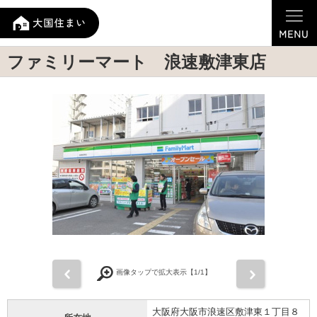
ファミリーマート 浪速敷津東店
前
次
画像タップで拡大表示【
1
/1】
大阪府大阪市浪速区敷津東１丁目８