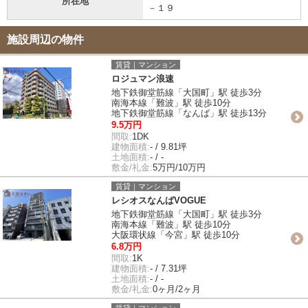
所在地
－１９
施設周辺の物件
賃貸｜マンション
ロジュマン浪速
地下鉄御堂筋線「大国町」駅 徒歩3分
南海本線「難波」駅 徒歩10分
地下鉄御堂筋線「なんば」駅 徒歩13分
9.5万円
間取:
1DK
建物面積:
- / 9.81坪
土地面積:
- / -
敷金/礼金:
5万円/10万円
賃貸｜マンション
レシオスなんばVOGUE
地下鉄御堂筋線「大国町」駅 徒歩3分
南海本線「難波」駅 徒歩10分
大阪環状線「今宮」駅 徒歩10分
6.8万円
間取:
1K
建物面積:
- / 7.31坪
土地面積:
- / -
敷金/礼金:
0ヶ月/2ヶ月
賃貸｜マンション