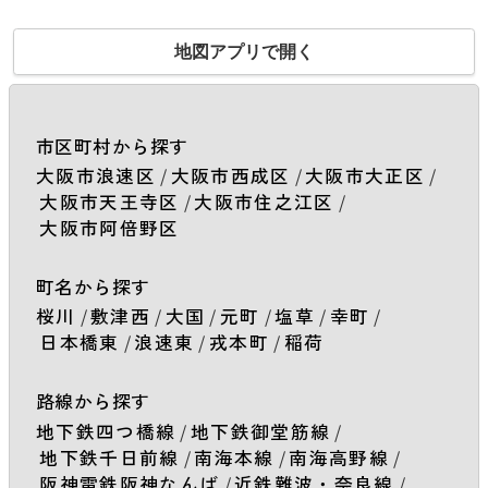
地図アプリで開く
市区町村から探す
大阪市浪速区
/
大阪市西成区
/
大阪市大正区
/
大阪市天王寺区
/
大阪市住之江区
/
大阪市阿倍野区
町名から探す
桜川
/
敷津西
/
大国
/
元町
/
塩草
/
幸町
/
日本橋東
/
浪速東
/
戎本町
/
稲荷
路線から探す
地下鉄四つ橋線
/
地下鉄御堂筋線
/
地下鉄千日前線
/
南海本線
/
南海高野線
/
阪神電鉄阪神なんば
/
近鉄難波・奈良線
/