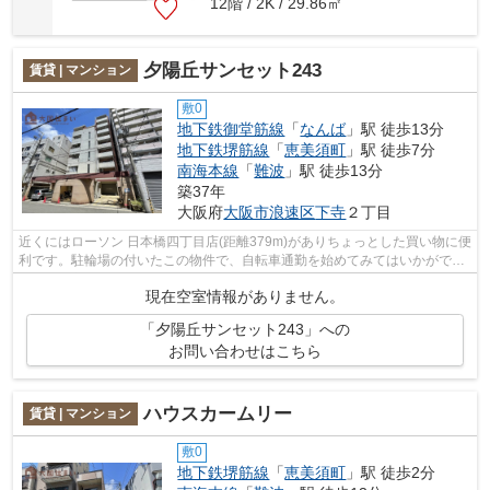
12階 / 2K / 29.86㎡
夕陽丘サンセット243
賃貸 | マンション
敷0
地下鉄御堂筋線
「
なんば
」駅 徒歩13分
地下鉄堺筋線
「
恵美須町
」駅 徒歩7分
南海本線
「
難波
」駅 徒歩13分
築37年
大阪府
大阪市浪速区
下寺
２丁目
近くにはローソン 日本橋四丁目店(距離379m)がありちょっとした買い物に便
利です。駐輪場の付いたこの物件で、自転車通勤を始めてみてはいかがでし
ょうか。衣類をたくさん収納できるク...
現在空室情報がありません。
「夕陽丘サンセット243」への
お問い合わせはこちら
ハウスカームリー
賃貸 | マンション
敷0
地下鉄堺筋線
「
恵美須町
」駅 徒歩2分