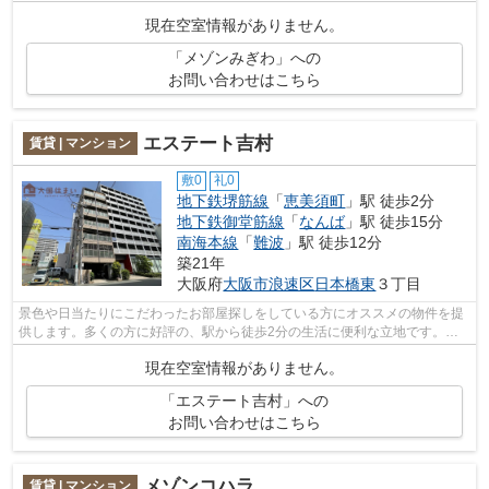
ング張りの、過ごしやすい物件となって...
現在空室情報がありません。
「メゾンみぎわ」への
お問い合わせはこちら
エステート吉村
賃貸 | マンション
敷0
礼0
地下鉄堺筋線
「
恵美須町
」駅 徒歩2分
地下鉄御堂筋線
「
なんば
」駅 徒歩15分
南海本線
「
難波
」駅 徒歩12分
築21年
大阪府
大阪市浪速区
日本橋東
３丁目
景色や日当たりにこだわったお部屋探しをしている方にオススメの物件を提
供します。多くの方に好評の、駅から徒歩2分の生活に便利な立地です。鉄
骨造なので、間仕切りも少なくゆとりの...
現在空室情報がありません。
「エステート吉村」への
お問い合わせはこちら
メゾンコハラ
賃貸 | マンション