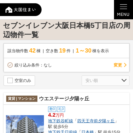
セブンイレブン大阪日本橋5丁目店の周
辺物件一覧
42
19
1～30
該当物件数
棟
空き数
件
棟を表示
変更
絞り込み条件：
なし
空室のみ
ウエステージ夕陽ヶ丘
賃貸 | マンション
敷0
礼0
4.2
万円
地下鉄谷町線
「
四天王寺前夕陽ヶ丘
」
駅 徒歩5分
地下鉄千日前線
「
日本橋
」駅 徒歩15分