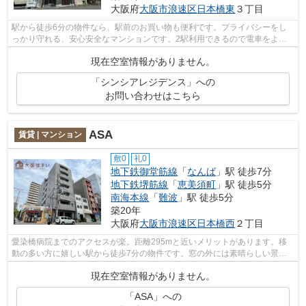
大阪府
大阪市浪速区
日本橋東
３丁目
駅から徒歩6分の物件なら、駅前のお買い物も便利です。プライバシーをし
っかり守れる、安心安全なマンションです。2駅利用できるので電車をよく
使う方におすすめな物件です。敷地内ご...
現在空室情報がありません。
「シンシアレジデンス」への
お問い合わせはこちら
ASA
賃貸 | マンション
敷0
礼0
地下鉄御堂筋線
「
なんば
」駅 徒歩7分
地下鉄堺筋線
「
恵美須町
」駅 徒歩5分
南海本線
「
難波
」駅 徒歩5分
築20年
大阪府
大阪市浪速区
日本橋西
２丁目
愛染橋病院までのアクセスが楽。距離295mと近いメリットがあります。移
動の多い方に嬉しい駅から徒歩7分の物件です。窓の外には素晴らしい景色
が広がるマンションです。ぜひ一度見てい...
現在空室情報がありません。
「ASA」への