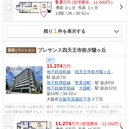
9.9
万
円
(管理費等：11,000円 )
0ヶ月
1ヶ月
敷金
礼金
13階 / 2K / 30.52㎡
1
残り
件を表示する
プレサンス四天王寺前夕陽ヶ丘
賃貸 | マンション
敷0
11.274
万円
地下鉄谷町線
「
四天王寺前夕陽ヶ丘
」
駅 徒歩7分
地下鉄堺筋線
「
恵美須町
」駅 徒歩5分
地下鉄御堂筋線
「
大国町
」駅 徒歩12分
築10年 / 34.32㎡
大阪府
大阪市浪速区
下寺
３丁目
外観タイル張りは耐久性に優れ、管理の手間も抑えられます。根強いニーズ
を誇る駅近の物件となり、徒歩7分に駅があります。行き先に応じて駅を選
べる2駅利用可能なマンションです。「...
11.274
万
円
(管理費等：12,260円 )