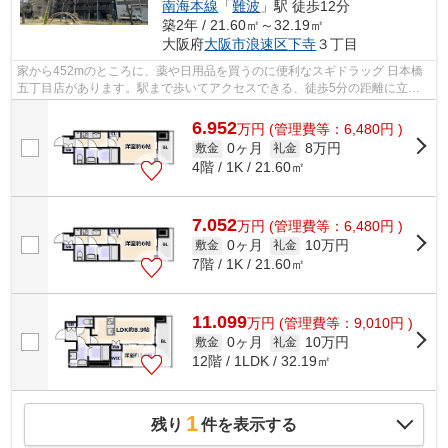
南海本線
「
難波
」駅 徒歩12分
築2年 / 21.60㎡～32.19㎡
大阪府
大阪市浪速区
下寺
３丁目
家から452mのところに、薬や日用品を買うのに便利なスギドラッグ 日本橋
五丁目店があります。駅まで歩いてアクセスできる、徒歩5分の距離に立地
する物件です。付近にある2つの駅は、用...
6.952
万
円
(管理費等：6,480円 )
0ヶ月
8万円
敷金
礼金
4階 / 1K / 21.60㎡
7.052
万
円
(管理費等：6,480円 )
0ヶ月
10万円
敷金
礼金
7階 / 1K / 21.60㎡
11.099
万
円
(管理費等：9,010円 )
0ヶ月
10万円
敷金
礼金
12階 / 1LDK / 32.19㎡
1
残り
件を表示する