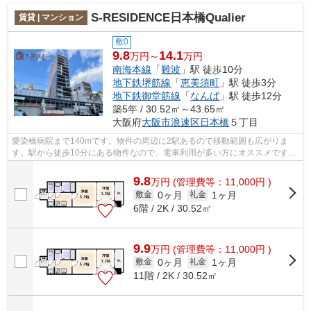
S-RESIDENCE日本橋Qualier
賃貸 | マンション
敷0
9.8
14.1
万円～
万円
南海本線
「
難波
」駅 徒歩10分
地下鉄堺筋線
「
恵美須町
」駅 徒歩3分
地下鉄御堂筋線
「
なんば
」駅 徒歩12分
築5年 / 30.52㎡～43.65㎡
大阪府
大阪市浪速区
日本橋
５丁目
愛染橋病院まで140mです。物件の周辺に2駅あるので移動範囲も広がりま
す。駅から徒歩10分にある物件なので、電車利用が多い方にオススメです。
共用部にはエレベータ・敷地内ごみ置き場...
9.8
万
円
(管理費等：11,000円 )
0ヶ月
1ヶ月
敷金
礼金
6階 / 2K / 30.52㎡
9.9
万
円
(管理費等：11,000円 )
0ヶ月
1ヶ月
敷金
礼金
11階 / 2K / 30.52㎡