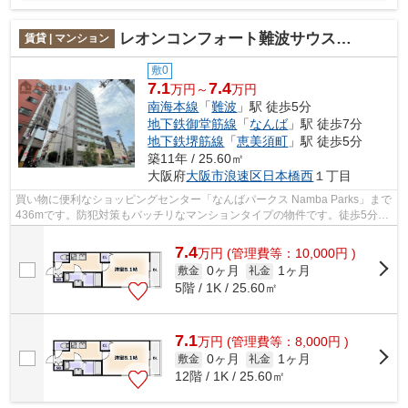
レオンコンフォート難波サウスゲート
賃貸 | マンション
敷0
7.1
7.4
万円～
万円
南海本線
「
難波
」駅 徒歩5分
地下鉄御堂筋線
「
なんば
」駅 徒歩7分
地下鉄堺筋線
「
恵美須町
」駅 徒歩5分
築11年 / 25.60㎡
大阪府
大阪市浪速区
日本橋西
１丁目
買い物に便利なショッピングセンター「なんばパークス Namba Parks」まで
436mです。防犯対策もバッチリなマンションタイプの物件です。徒歩5分に
駅がある物件です。共用部にはエレベー...
7.4
万
円
(管理費等：10,000円 )
0ヶ月
1ヶ月
敷金
礼金
5階 / 1K / 25.60㎡
7.1
万
円
(管理費等：8,000円 )
0ヶ月
1ヶ月
敷金
礼金
12階 / 1K / 25.60㎡