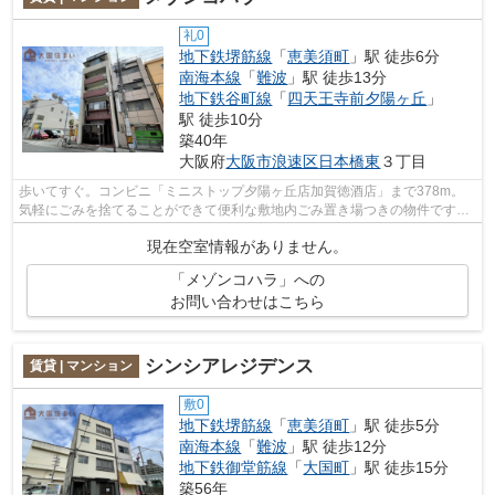
礼0
地下鉄堺筋線
「
恵美須町
」駅 徒歩6分
南海本線
「
難波
」駅 徒歩13分
地下鉄谷町線
「
四天王寺前夕陽ヶ丘
」
駅 徒歩10分
築40年
大阪府
大阪市浪速区
日本橋東
３丁目
歩いてすぐ。コンビニ「ミニストップ夕陽ヶ丘店加賀徳酒店」まで378m。
気軽にごみを捨てることができて便利な敷地内ごみ置き場つきの物件です。
ご利用可能な駅が2駅あり、行き先に合わ...
現在空室情報がありません。
「メゾンコハラ」への
お問い合わせはこちら
シンシアレジデンス
賃貸 | マンション
敷0
地下鉄堺筋線
「
恵美須町
」駅 徒歩5分
南海本線
「
難波
」駅 徒歩12分
地下鉄御堂筋線
「
大国町
」駅 徒歩15分
築56年