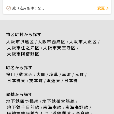
変更
絞り込み条件：
なし
市区町村から探す
大阪市浪速区
/
大阪市西成区
/
大阪市大正区
/
大阪市住之江区
/
大阪市天王寺区
/
大阪市阿倍野区
町名から探す
桜川
/
敷津西
/
大国
/
塩草
/
幸町
/
元町
/
日本橋東
/
戎本町
/
浪速東
/
日本橋
路線から探す
地下鉄四つ橋線
/
地下鉄御堂筋線
/
地下鉄千日前線
/
南海本線
/
南海高野線
/
阪神電鉄阪神なんば
/
近鉄難波・奈良線
/