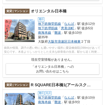
オリエンタル日本橋
賃貸 | マンション
敷0
地下鉄御堂筋線
「
なんば
」駅 徒歩12分
地下鉄堺筋線
「
恵美須町
」駅 徒歩5分
南海本線
「
難波
」駅 徒歩10分
築35年
大阪府
大阪市浪速区
日本橋東
２丁目
病気や怪我、調子の悪い時にも通いやすい場所に愛染橋病院(398m)があって
安心です。木造よりしっかりとした丈夫な鉄骨造の住居。駅から近く利便性
の高い生活環境が魅力的な、駅から徒...
現在空室情報がありません。
「オリエンタル日本橋」への
お問い合わせはこちら
R SQUARE日本橋1(アールスクエアニッポンバシ1)
賃貸 | マンション
敷0
礼0
地下鉄御堂筋線
「
なんば
」駅 徒歩10分
南海本線
「
難波
」駅 徒歩9分