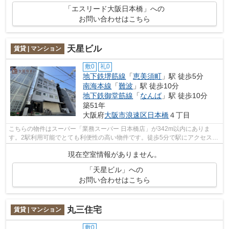
「エスリード大阪日本橋」への
お問い合わせはこちら
天星ビル
賃貸 | マンション
敷0
礼0
地下鉄堺筋線
「
恵美須町
」駅 徒歩5分
南海本線
「
難波
」駅 徒歩10分
地下鉄御堂筋線
「
なんば
」駅 徒歩10分
築51年
大阪府
大阪市浪速区
日本橋
４丁目
こちらの物件はスーパー「業務スーパー 日本橋店」が342m以内にありま
す。2駅利用可能でとても利便性の高い物件です。徒歩5分で駅にアクセス可
能な、魅力的な駅近物件です。共用部には...
現在空室情報がありません。
「天星ビル」への
お問い合わせはこちら
丸三住宅
賃貸 | マンション
敷0