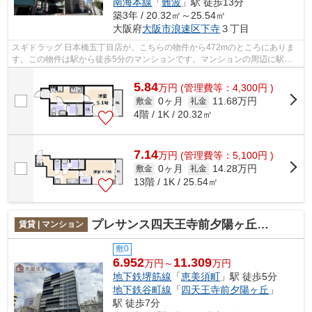
南海本線
「
難波
」駅 徒歩13分
築3年 / 20.32㎡～25.54㎡
大阪府
大阪市浪速区
下寺
３丁目
スギドラッグ 日本橋五丁目店が、こちらの物件から472mのところにありま
す。この物件は駅から徒歩5分のマンションです。マンションの周辺に駅が2
つあり、よく電車を利用する方にピッタ...
5.84
万
円
(管理費等：4,300円 )
0ヶ月
11.68万円
敷金
礼金
4階 / 1K / 20.32㎡
7.14
万
円
(管理費等：5,100円 )
0ヶ月
14.28万円
敷金
礼金
13階 / 1K / 25.54㎡
プレサンス四天王寺前夕陽ヶ丘凛宮
賃貸 | マンション
敷0
6.952
11.309
万円～
万円
地下鉄堺筋線
「
恵美須町
」駅 徒歩5分
地下鉄谷町線
「
四天王寺前夕陽ヶ丘
」
駅 徒歩7分