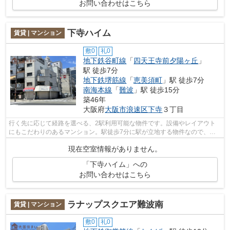
お問い合わせはこちら
下寺ハイム
賃貸 | マンション
敷0
礼0
地下鉄谷町線
「
四天王寺前夕陽ヶ丘
」
駅 徒歩7分
地下鉄堺筋線
「
恵美須町
」駅 徒歩7分
南海本線
「
難波
」駅 徒歩15分
築46年
大阪府
大阪市浪速区
下寺
３丁目
行く先に応じて経路を選べる、2駅利用可能な物件です。設備やレイアウト
にもこだわりのあるマンション。駅徒歩7分に駅が立地する物件なので、電
車を多く利用する方にとって便利です。...
現在空室情報がありません。
「下寺ハイム」への
お問い合わせはこちら
ラナップスクエア難波南
賃貸 | マンション
敷0
礼0