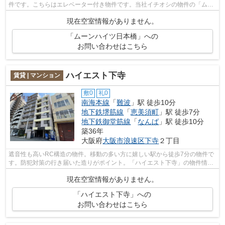
件です。こちらはエレベーター付き物件です。当社イチオシの物件の「ムー
ンハイツ日本橋」。ぜひ一度ご覧くださ...
現在空室情報がありません。
「ムーンハイツ日本橋」への
お問い合わせはこちら
ハイエスト下寺
賃貸 | マンション
敷0
礼0
南海本線
「
難波
」駅 徒歩10分
地下鉄堺筋線
「
恵美須町
」駅 徒歩7分
地下鉄御堂筋線
「
なんば
」駅 徒歩10分
築36年
大阪府
大阪市浪速区
下寺
２丁目
遮音性も高いRC構造の物件。移動の多い方に嬉しい駅から徒歩7分の物件で
す。防犯対策の行き届いた造りがポイント。「ハイエスト下寺」の物件情報
をお探しならお気軽にお問い合わせ下さ...
現在空室情報がありません。
「ハイエスト下寺」への
お問い合わせはこちら