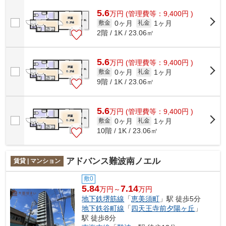
できるマンションです。駅から徒歩10...
5.6
万
円
(管理費等：9,400円 )
0ヶ月
1ヶ月
敷金
礼金
2階 / 1K / 23.06㎡
5.6
万
円
(管理費等：9,400円 )
0ヶ月
1ヶ月
敷金
礼金
9階 / 1K / 23.06㎡
5.6
万
円
(管理費等：9,400円 )
0ヶ月
1ヶ月
敷金
礼金
10階 / 1K / 23.06㎡
アドバンス難波南ノエル
賃貸 | マンション
敷0
5.84
7.14
万円～
万円
地下鉄堺筋線
「
恵美須町
」駅 徒歩5分
地下鉄谷町線
「
四天王寺前夕陽ヶ丘
」
駅 徒歩8分