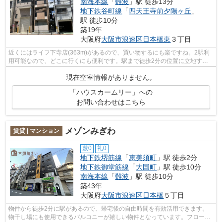
南海本線
「
難波
」駅 徒歩13分
地下鉄谷町線
「
四天王寺前夕陽ヶ丘
」
駅 徒歩10分
築19年
大阪府
大阪市浪速区
日本橋東
３丁目
近くにはライフ下寺店(363m)があるので、買い物するにも楽ですね。2駅利
用可能なので、どこに行くにも便利です。駅まで徒歩2分の位置に立地す
る、徒歩圏内の物件になります。設備良し...
現在空室情報がありません。
「ハウスカームリー」への
お問い合わせはこちら
メゾンみぎわ
賃貸 | マンション
敷0
礼0
地下鉄堺筋線
「
恵美須町
」駅 徒歩2分
地下鉄御堂筋線
「
大国町
」駅 徒歩10分
南海本線
「
難波
」駅 徒歩10分
築43年
大阪府
大阪市浪速区
日本橋
５丁目
物件から徒歩2分に駅があるので、帰宅後の自由時間を有効活用できます。
物干し場にも使用できるバルコニーが嬉しい物件となっています。フローリ