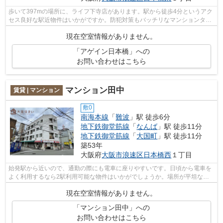
歩いて397mの場所に、ライフ下寺店があります。駅から徒歩4分というアク
セス良好な駅近物件はいかがですか。防犯対策もバッチリなマンションタイ
プの物件です。共用部には敷地内ごみ置...
現在空室情報がありません。
「アゲイン日本橋」への
お問い合わせはこちら
マンション田中
賃貸 | マンション
敷0
南海本線
「
難波
」駅 徒歩6分
地下鉄御堂筋線
「
なんば
」駅 徒歩11分
地下鉄御堂筋線
「
大国町
」駅 徒歩11分
築53年
大阪府
大阪市浪速区
日本橋西
１丁目
始発駅から近いので、通勤の際にも電車に座りやすいです。日頃から電車を
よく利用するなら2駅利用可能な物件はいかがでしょうか。場所が平坦なの
は、ランニングをする上で抑えたいポイ...
現在空室情報がありません。
「マンション田中」への
お問い合わせはこちら