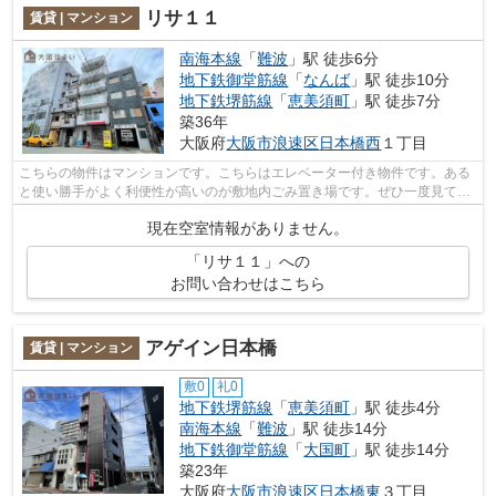
リサ１１
賃貸 | マンション
南海本線
「
難波
」駅 徒歩6分
地下鉄御堂筋線
「
なんば
」駅 徒歩10分
地下鉄堺筋線
「
恵美須町
」駅 徒歩7分
築36年
大阪府
大阪市浪速区
日本橋西
１丁目
こちらの物件はマンションです。こちらはエレベーター付き物件です。ある
と使い勝手がよく利便性が高いのが敷地内ごみ置き場です。ぜひ一度見てい
ただきたい、「リサ11」です。地域に...
現在空室情報がありません。
「リサ１１」への
お問い合わせはこちら
アゲイン日本橋
賃貸 | マンション
敷0
礼0
地下鉄堺筋線
「
恵美須町
」駅 徒歩4分
南海本線
「
難波
」駅 徒歩14分
地下鉄御堂筋線
「
大国町
」駅 徒歩14分
築23年
大阪府
大阪市浪速区
日本橋東
３丁目