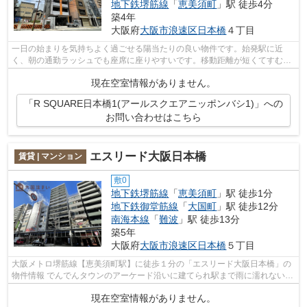
地下鉄堺筋線
「
恵美須町
」駅 徒歩4分
築4年
大阪府
大阪市浪速区
日本橋
４丁目
一日の始まりを気持ちよく過ごせる陽当たりの良い物件です。始発駅に近
く、朝の通勤ラッシュでも座席に座りやすいです。移動距離が短くてすむ、
敷地内ごみ置き場です。こだわりポイン...
現在空室情報がありません。
「R SQUARE日本橋1(アールスクエアニッポンバシ1)」への
お問い合わせはこちら
エスリード大阪日本橋
賃貸 | マンション
敷0
地下鉄堺筋線
「
恵美須町
」駅 徒歩1分
地下鉄御堂筋線
「
大国町
」駅 徒歩12分
南海本線
「
難波
」駅 徒歩13分
築5年
大阪府
大阪市浪速区
日本橋
５丁目
大阪メトロ堺筋線【恵美須町駅】に徒歩１分の「エスリード大阪日本橋」の
物件情報 でんでんタウンのアーケード沿いに建てられ駅まで雨に濡れないア
クセスの良さが魅力♪ エレベーター２...
現在空室情報がありません。