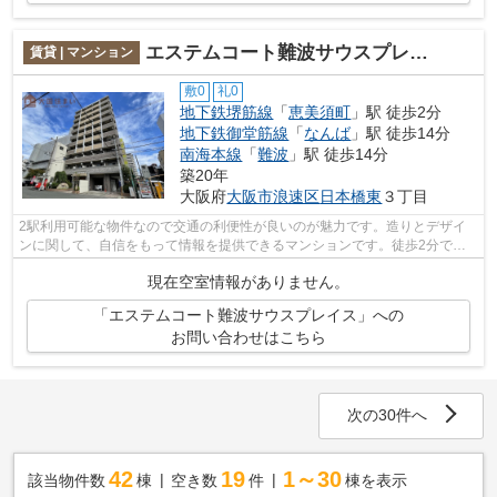
エステムコート難波サウスプレイス
賃貸 | マンション
敷0
礼0
地下鉄堺筋線
「
恵美須町
」駅 徒歩2分
地下鉄御堂筋線
「
なんば
」駅 徒歩14分
南海本線
「
難波
」駅 徒歩14分
築20年
大阪府
大阪市浪速区
日本橋東
３丁目
2駅利用可能な物件なので交通の利便性が良いのが魅力です。造りとデザイ
ンに関して、自信をもって情報を提供できるマンションです。徒歩2分で駅
にアクセス可能な、魅力的な駅近物件で...
現在空室情報がありません。
「エステムコート難波サウスプレイス」への
お問い合わせはこちら
次の30件へ
42
19
1～30
該当物件数
棟
空き数
件
棟を表示