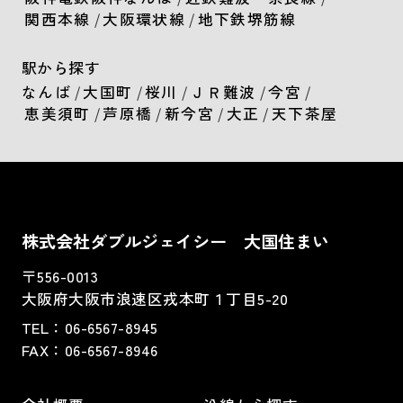
関西本線
/
大阪環状線
/
地下鉄堺筋線
駅から探す
なんば
/
大国町
/
桜川
/
ＪＲ難波
/
今宮
/
恵美須町
/
芦原橋
/
新今宮
/
大正
/
天下茶屋
株式会社ダブルジェイシー 大国住まい
〒556-0013
大阪府大阪市浪速区戎本町１丁目5-20
TEL：
06-6567-8945
FAX：06-6567-8946