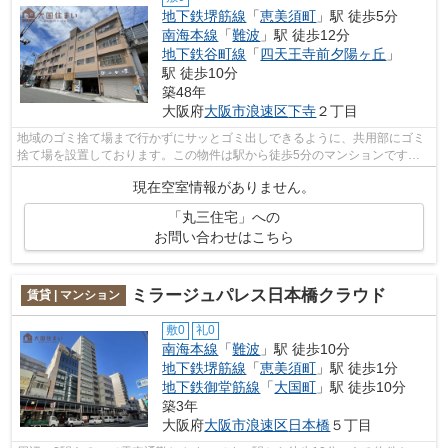
地下鉄堺筋線
「
恵美須町
」駅 徒歩5分
南海本線
「
難波
」駅 徒歩12分
地下鉄谷町線
「
四天王寺前夕陽ヶ丘
」
駅 徒歩10分
築48年
大阪府
大阪市浪速区
下寺
２丁目
地域のゴミ捨て場まで行かずにサッとゴミ出しできるように、共用部にゴミ
捨て場を設置しております。この物件は駅から徒歩5分のマンションです。
防犯対策もバッチリなマンションタイプ...
現在空室情報がありません。
「丸三住宅」への
お問い合わせはこちら
ミラージュパレス日本橋クラウド
賃貸 | マンション
敷0
礼0
南海本線
「
難波
」駅 徒歩10分
地下鉄堺筋線
「
恵美須町
」駅 徒歩1分
地下鉄御堂筋線
「
大国町
」駅 徒歩10分
築3年
大阪府
大阪市浪速区
日本橋
５丁目