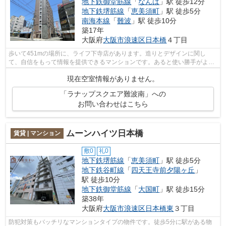
地下鉄御堂筋線
「
なんば
」駅 徒歩12分
地下鉄堺筋線
「
恵美須町
」駅 徒歩5分
南海本線
「
難波
」駅 徒歩10分
築17年
大阪府
大阪市浪速区
日本橋
４丁目
歩いて451mの場所に、ライフ下寺店があります。造りとデザインに関し
て、自信をもって情報を提供できるマンションです。あると使い勝手がよく
利便性が高いのが敷地内ごみ置き場です。...
現在空室情報がありません。
「ラナップスクエア難波南」への
お問い合わせはこちら
ムーンハイツ日本橋
賃貸 | マンション
敷0
礼0
地下鉄堺筋線
「
恵美須町
」駅 徒歩5分
地下鉄谷町線
「
四天王寺前夕陽ヶ丘
」
駅 徒歩10分
地下鉄御堂筋線
「
大国町
」駅 徒歩15分
築38年
大阪府
大阪市浪速区
日本橋東
３丁目
防犯対策もバッチリなマンションタイプの物件です。徒歩5分に駅がある物