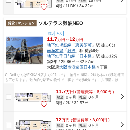
0万円
15万円
敷金
礼金
4階 / 1LDK / 34.32㎡
ソルテラス難波NEO
賃貸 | マンション
敷0
礼0
11.7
12
万円～
万円
地下鉄堺筋線
「
恵美須町
」駅 徒歩6分
南海本線
「
難波
」駅 徒歩9分
地下鉄千日前線
「
日本橋
」駅 徒歩12分
築3年 / 29.86㎡～32.57㎡
大阪府
大阪市浪速区
日本橋
４丁目
CoDeli なんばEKIKAN店まで497mです。物件の周辺に2駅あるので移動範囲
も広がります。魅力的な駅近の物件で、駅まで徒歩6分です。共用部には敷
地内ごみ置き場・エレベータなどが揃って...
11.7
万
円
(管理費等：8,000円 )
0ヶ月
0ヶ月
敷金
礼金
6階 / 2K / 32.57㎡
12
万
円
(管理費等：8,000円 )
0ヶ月
0ヶ月
敷金
礼金