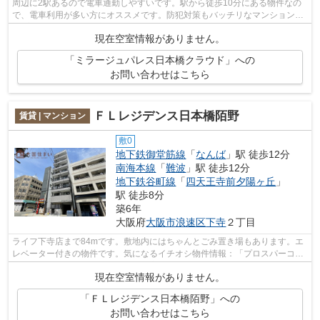
周辺に2駅あるので電車通勤しやすいです。駅から徒歩10分にある物件なの
で、電車利用が多い方にオススメです。防犯対策もバッチリなマンションタ
イプの物件です。共用部には敷地内ごみ...
現在空室情報がありません。
「ミラージュパレス日本橋クラウド」への
お問い合わせはこちら
ＦＬレジデンス日本橋陌野
賃貸 | マンション
敷0
地下鉄御堂筋線
「
なんば
」駅 徒歩12分
南海本線
「
難波
」駅 徒歩12分
地下鉄谷町線
「
四天王寺前夕陽ヶ丘
」
駅 徒歩8分
築6年
大阪府
大阪市浪速区
下寺
２丁目
ライフ下寺店まで84mです。敷地内にはちゃんとごみ置き場もあります。エ
レベーター付きの物件です。気になるイチオシ物件情報：「プロスパーコー
ト日本橋」。地域によっては建物の高さ...
現在空室情報がありません。
「ＦＬレジデンス日本橋陌野」への
お問い合わせはこちら