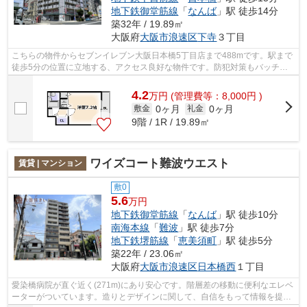
地下鉄御堂筋線
「
なんば
」駅 徒歩14分
築32年 / 19.89㎡
大阪府
大阪市浪速区
下寺
３丁目
こちらの物件からセブンイレブン大阪日本橋5丁目店まで488mです。駅まで
徒歩5分の位置に立地する、アクセス良好な物件です。防犯対策もバッチリ
なマンションタイプの物件です。共用部...
4.2
万
円
(管理費等：8,000円 )
0ヶ月
0ヶ月
敷金
礼金
9階 / 1R / 19.89㎡
ワイズコート難波ウエスト
賃貸 | マンション
敷0
5.6
万円
地下鉄御堂筋線
「
なんば
」駅 徒歩10分
南海本線
「
難波
」駅 徒歩7分
地下鉄堺筋線
「
恵美須町
」駅 徒歩5分
築22年 / 23.06㎡
大阪府
大阪市浪速区
日本橋西
１丁目
愛染橋病院が直ぐ近く(271m)にあり安心です。階層差の移動に便利なエレベ
ーターがついています。造りとデザインに関して、自信をもって情報を提供