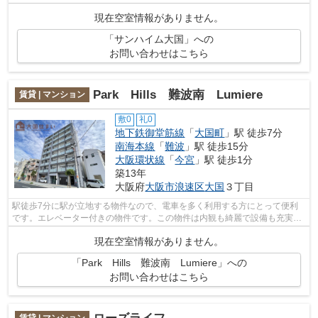
パート。当社イチオシの物件の「サンハ...
現在空室情報がありません。
「サンハイム大国」への
お問い合わせはこちら
Park Hills 難波南 Lumiere
賃貸 | マンション
敷0
礼0
地下鉄御堂筋線
「
大国町
」駅 徒歩7分
南海本線
「
難波
」駅 徒歩15分
大阪環状線
「
今宮
」駅 徒歩1分
築13年
大阪府
大阪市浪速区
大国
３丁目
駅徒歩7分に駅が立地する物件なので、電車を多く利用する方にとって便利
です。エレベーター付きの物件です。この物件は内観も綺麗で設備も充実し
た、平成25年築となっています。当社イ...
現在空室情報がありません。
「Park Hills 難波南 Lumiere」への
お問い合わせはこちら
賃貸 | マンション