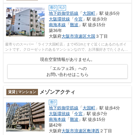
敷0
礼0
地下鉄御堂筋線
「
大国町
」駅 徒歩5分
大阪環状線
「
今宮
」駅 徒歩3分
南海本線
「
難波
」駅 徒歩15分
築36年
大阪府
大阪市浪速区
大国
３丁目
最寄りのスーパー「ライフ大国町店」まで451mとすぐ近くにあるのもポイ
ントです。クローゼットのあるマンションなので、お洋服好きでたくさん洋
服を所有している方はいかがですか。徒...
現在空室情報がありません。
「エルフェ25」への
お問い合わせはこちら
メゾンアクティ
賃貸 | マンション
敷0
地下鉄御堂筋線
「
大国町
」駅 徒歩4分
大阪環状線
「
今宮
」駅 徒歩7分
南海本線
「
難波
」駅 徒歩15分
築42年
大阪府
大阪市浪速区
敷津西
２丁目