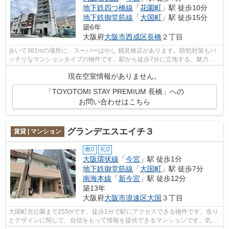
地下鉄四つ橋線
「
花園町
」駅 徒歩10分
地下鉄御堂筋線
「
大国町
」駅 徒歩15分
築6年
大阪府
大阪市西成区
長橋
２丁目
歩いて361mの場所に、スーパーはやし 鶴見橋店があります。防犯対策もバ
ッチリなマンションタイプの物件です。駅から徒歩7分に立地する、魅力的
な駅近物件です。TOYOTOMI STAY PREMIUM...
現在空室情報がありません。
「TOYOTOMI STAY PREMIUM 長橋」への
お問い合わせはこちら
グランデエスエイチ３
賃貸 | マンション
敷0
礼0
大阪環状線
「
今宮
」駅 徒歩1分
地下鉄御堂筋線
「
大国町
」駅 徒歩7分
南海本線
「
新今宮
」駅 徒歩12分
築13年
大阪府
大阪市浪速区
大国
３丁目
大国町北公園まで255mです。徒歩1分で駅にアクセスできる物件です。造り
とデザインに関して、自信をもって情報を提供できるマンションです。気に
なるイチオシ物件情報：「グランデエス...