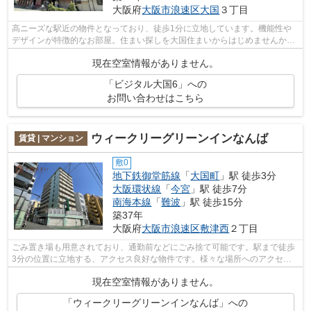
大阪府
大阪市浪速区
大国
３丁目
高ニーズな駅近の物件となっており、徒歩1分に立地しています。機能性や
デザインが特徴的なお部屋。住まい探しを大国住まいからはじめませんか。
住まいに関する事は、何でもお尋ね下さ...
現在空室情報がありません。
「ビジタル大国6」への
お問い合わせはこちら
ウィークリーグリーンインなんば
賃貸 | マンション
敷0
地下鉄御堂筋線
「
大国町
」駅 徒歩3分
大阪環状線
「
今宮
」駅 徒歩7分
南海本線
「
難波
」駅 徒歩15分
築37年
大阪府
大阪市浪速区
敷津西
２丁目
ごみ置き場も用意されており、通勤前などにごみ捨て可能です。駅まで徒歩
3分の位置に立地する、アクセス良好な物件です。様々な場所へのアクセス
が便利になる、2駅利用可能なマンショ...
現在空室情報がありません。
「ウィークリーグリーンインなんば」への