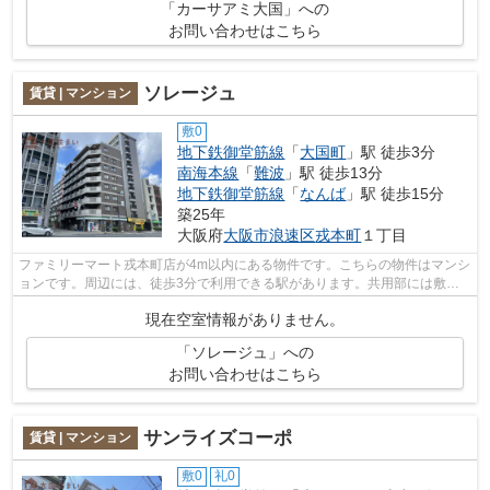
「カーサアミ大国」への
お問い合わせはこちら
ソレージュ
賃貸 | マンション
敷0
地下鉄御堂筋線
「
大国町
」駅 徒歩3分
南海本線
「
難波
」駅 徒歩13分
地下鉄御堂筋線
「
なんば
」駅 徒歩15分
築25年
大阪府
大阪市浪速区
戎本町
１丁目
ファミリーマート戎本町店が4m以内にある物件です。こちらの物件はマンシ
ョンです。周辺には、徒歩3分で利用できる駅があります。共用部には敷地
内ごみ置き場・エレベータなどが揃って...
現在空室情報がありません。
「ソレージュ」への
お問い合わせはこちら
サンライズコーポ
賃貸 | マンション
敷0
礼0