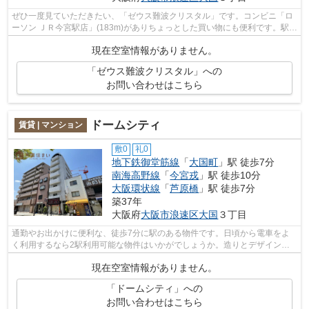
ぜひ一度見ていただきたい、「ゼウス難波クリスタル」です。コンビニ「ロ
ーソン ＪＲ今宮駅店」(183m)がありちょっとした買い物にも便利です。駅ま
で徒歩5分の位置に立地する、徒歩圏...
現在空室情報がありません。
「ゼウス難波クリスタル」への
お問い合わせはこちら
ドームシティ
賃貸 | マンション
敷0
礼0
地下鉄御堂筋線
「
大国町
」駅 徒歩7分
南海高野線
「
今宮戎
」駅 徒歩10分
大阪環状線
「
芦原橋
」駅 徒歩7分
築37年
大阪府
大阪市浪速区
大国
３丁目
通勤やお出かけに便利な、徒歩7分に駅のある物件です。日頃から電車をよ
く利用するなら2駅利用可能な物件はいかがでしょうか。造りとデザインに
関して、自信をもって情報を提供できる...
現在空室情報がありません。
「ドームシティ」への
お問い合わせはこちら