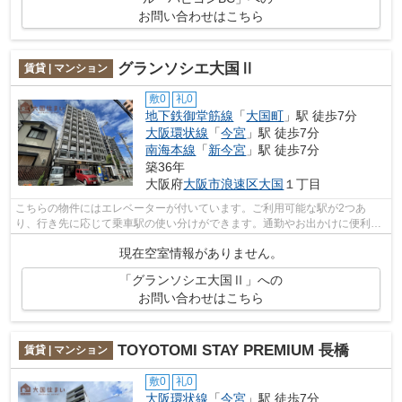
お問い合わせはこちら
グランソシエ大国Ⅱ
賃貸 | マンション
敷0
礼0
地下鉄御堂筋線
「
大国町
」駅 徒歩7分
大阪環状線
「
今宮
」駅 徒歩7分
南海本線
「
新今宮
」駅 徒歩7分
築36年
大阪府
大阪市浪速区
大国
１丁目
こちらの物件にはエレベーターが付いています。ご利用可能な駅が2つあ
り、行き先に応じて乗車駅の使い分けができます。通勤やお出かけに便利
な、徒歩7分に駅のある物件です。「グラン...
現在空室情報がありません。
「グランソシエ大国Ⅱ」への
お問い合わせはこちら
TOYOTOMI STAY PREMIUM 長橋
賃貸 | マンション
敷0
礼0
大阪環状線
「
今宮
」駅 徒歩7分