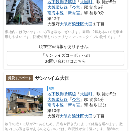
地下鉄御堂筋線
「
大国町
」駅 徒歩5分
大阪環状線
「
今宮
」駅 徒歩5分
南海本線
「
新今宮
」駅 徒歩9分
築42年
大阪府
大阪市浪速区
大国
１丁目
敷地内には使いやすいごみ置き場もございます。周辺に2駅あるので電車通
勤しやすいです。防犯対策もバッチリなマンションタイプの物件です。「サ
ンライズコーポ」のここがイチオシ。地...
現在空室情報がありません。
「サンライズコーポ」への
お問い合わせはこちら
サンハイム大国
賃貸 | アパート
敷0
地下鉄御堂筋線
「
大国町
」駅 徒歩5分
大阪環状線
「
今宮
」駅 徒歩1分
南海本線
「
新今宮
」駅 徒歩12分
築10年
大阪府
大阪市浪速区
大国
３丁目
物件の近くに駅が2つあるため、用途や行き先によって経路を選べます。敷
地内ごみ置き場があるのとないのでは、利便性が全く違います。築8年のア