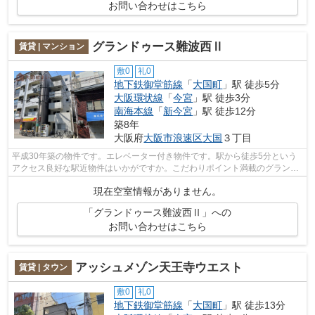
お問い合わせはこちら
グランドゥース難波西Ⅱ
賃貸 | マンション
敷0
礼0
地下鉄御堂筋線
「
大国町
」駅 徒歩5分
大阪環状線
「
今宮
」駅 徒歩3分
南海本線
「
新今宮
」駅 徒歩12分
築8年
大阪府
大阪市浪速区
大国
３丁目
平成30年築の物件です。エレベーター付き物件です。駅から徒歩5分という
アクセス良好な駅近物件はいかがですか。こだわりポイント満載のグランデ
ュース難波西Ⅱ。地下鉄御堂筋線大国町...
現在空室情報がありません。
「グランドゥース難波西Ⅱ」への
お問い合わせはこちら
アッシュメゾン天王寺ウエスト
賃貸 | タウン
敷0
礼0
地下鉄御堂筋線
「
大国町
」駅 徒歩13分