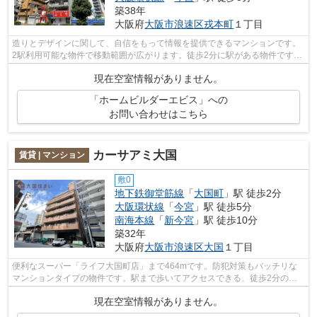
築38年
大阪府
大阪市浪速区
戎本町
１丁目
造りとデザインに関して、自信をもって情報を提供できるマンションです。
2駅利用可能な物件で移動範囲が広がります。徒歩2分に駅がある物件です。
共用部にはエレベータ・敷地内ごみ置...
現在空室情報がありません。
「ホームビルダーエビス」への
お問い合わせはこちら
カーサアミ大国
賃貸 | マンション
敷0
地下鉄御堂筋線
「
大国町
」駅 徒歩2分
大阪環状線
「
今宮
」駅 徒歩5分
南海本線
「
新今宮
」駅 徒歩10分
築32年
大阪府
大阪市浪速区
大国
１丁目
便利なスーパー「ライフ大国町店」まで464mです。防犯対策もバッチリな
マンションタイプの物件です。駅まで歩いてアクセスできる、徒歩2分の距
離に立地する物件です。共用部には敷地内...
現在空室情報がありません。