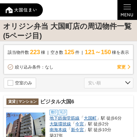
オリジン弁当 大国町店の周辺物件一覧
(5ページ目)
223
125
121～150
該当物件数
棟
空き数
件
棟を表示
変更
絞り込み条件：
なし
空室のみ
ビジタル大国6
賃貸 | マンション
敷0
礼0
地下鉄御堂筋線
「
大国町
」駅 徒歩6分
大阪環状線
「
今宮
」駅 徒歩2分
南海本線
「
新今宮
」駅 徒歩10分
築37年