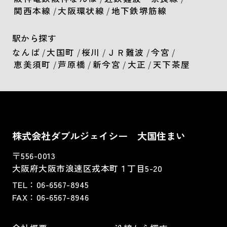
関西本線
/
大阪環状線
/
地下鉄堺筋線
駅から探す
なんば
/
大国町
/
桜川
/
ＪＲ難波
/
今宮
/
恵美須町
/
芦原橋
/
新今宮
/
大正
/
天下茶屋
株式会社ダブルジェイシー 大国住まい
〒556-0013
大阪府大阪市浪速区戎本町１丁目5-20
TEL：
06-6567-8945
FAX：06-6567-8946