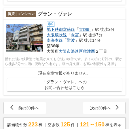
グラン・ヴァレ
賃貸 | マンション
敷0
地下鉄御堂筋線
「
大国町
」駅 徒歩2分
大阪環状線
「
今宮
」駅 徒歩7分
南海本線
「
難波
」駅 徒歩14分
築36年
大阪府
大阪市浪速区
敷津西
２丁目
揺れに強い鉄骨造で地震が来ても心強い物件です。多くの方に好評の、駅か
ら徒歩2分の生活に便利な立地です。朝の身支度にも高い利便性を発揮す
る、独立洗面所です。中の仕切り棚を自由...
現在空室情報がありません。
「グラン・ヴァレ」への
お問い合わせはこちら
前の30件へ
次の30件へ
223
125
121～150
該当物件数
棟
空き数
件
棟を表示