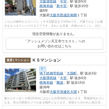
大阪環状線
「
今宮
」駅 徒歩5分
南海本線
「
新今宮
」駅 徒歩10分
築8年
大阪府
大阪市西成区
南開
１丁目
こちらの物件からローソン ＪＲ今宮駅店まで445mです。戸建てのような魅
力をもつタウンハウスタイプです。きれいな外装・内装がポイント。ぜひ一
度見ていただきたい、「アッシュメゾン...
現在空室情報がありません。
「アッシュメゾン天王寺ウエスト」への
お問い合わせはこちら
ＫＳマンション
賃貸 | マンション
敷0
地下鉄御堂筋線
「
大国町
」駅 徒歩3分
大阪環状線
「
今宮
」駅 徒歩6分
南海本線
「
難波
」駅 徒歩15分
築38年
大阪府
大阪市浪速区
大国
１丁目
家からすぐ近くの所(253m)にはなにわ生野病院があります。警備員代わりに
なる、安心の防犯カメラのある物件となります。浴室から分かれた独立洗面
所があり、身支度がしやすくなってい...