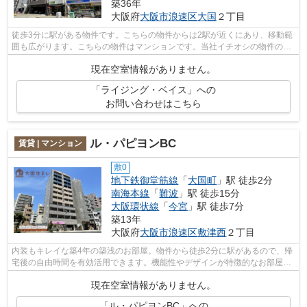
築36年
大阪府
大阪市浪速区
大国
２丁目
徒歩3分に駅がある物件です。こちらの物件からは2駅が近くにあり、移動範
囲も広がります。こちらの物件はマンションです。当社イチオシの物件の
「ライジング・ベイス」。ぜひ一度ご覧...
現在空室情報がありません。
「ライジング・ベイス」への
お問い合わせはこちら
ル・パピヨンBC
賃貸 | マンション
敷0
地下鉄御堂筋線
「
大国町
」駅 徒歩2分
南海本線
「
難波
」駅 徒歩15分
大阪環状線
「
今宮
」駅 徒歩7分
築13年
大阪府
大阪市浪速区
敷津西
２丁目
内装もキレイな築4年の築浅のお部屋。物件から徒歩2分に駅があるので、帰
宅後の自由時間を有効活用できます。機能性やデザインが特徴的なお部屋。
お客様のご希望の物件探しを、大国住...
現在空室情報がありません。
「ル・パピヨンBC」への