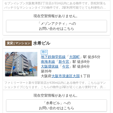
セブンイレブン大阪敷津西2丁目店が31m以内にある物件です。防犯対策も
バッチリなマンションタイプの物件です。2駅利用可能でとても利便性の高
い物件です。共用部には敷地内ごみ置き場...
現在空室情報がありません。
「メゾンアクティ」への
お問い合わせはこちら
水希ビル
賃貸 | マンション
敷0
地下鉄御堂筋線
「
大国町
」駅 徒歩5分
南海本線
「
新今宮
」駅 徒歩8分
大阪環状線
「
今宮
」駅 徒歩6分
築35年
大阪府
大阪市浪速区
大国
１丁目
ファミリーマート新今宮駅前店が436m以内にある物件です。こちらはマン
ションタイプになります。こちらの物件は2駅が近くにあり便利です。共用
部には敷地内ごみ置き場・エレベータなど...
現在空室情報がありません。
「水希ビル」への
お問い合わせはこちら