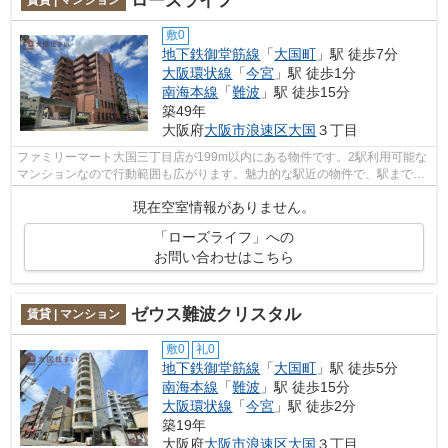
ローズライフ
敷0
地下鉄御堂筋線
「
大国町
」駅 徒歩7分
大阪環状線
「
今宮
」駅 徒歩1分
南海本線
「
難波
」駅 徒歩15分
築49年
大阪府
大阪市浪速区
大国
３丁目
ファミリーマート大国三丁目店が199m以内にある物件です。2駅利用可能な
マンションなので行動範囲も広がります。魅力的な駅近の物件で、駅まで徒
歩7分です。共用部には敷地内ごみ置き...
現在空室情報がありません。
「ローズライフ」への
お問い合わせはこちら
ゼウス難波クリスタル
賃貸 | マンション
敷0
礼0
地下鉄御堂筋線
「
大国町
」駅 徒歩5分
南海本線
「
難波
」駅 徒歩15分
大阪環状線
「
今宮
」駅 徒歩2分
築19年
大阪府
大阪市浪速区
大国
３丁目