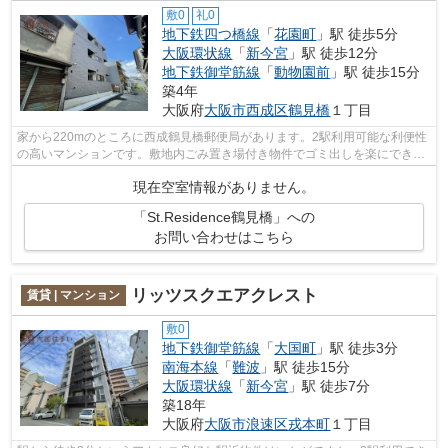
敷0
礼0
地下鉄四つ橋線
「
花園町
」駅 徒歩5分
大阪環状線
「
新今宮
」駅 徒歩12分
地下鉄御堂筋線
「
動物園前
」駅 徒歩15分
築4年
大阪府
大阪市西成区
鶴見橋
１丁目
家から220mのところに西成鶴見橋郵便局があります。2駅利用可能な利便性
の高いマンションです。敷地内ごみ置き場付き物件でゴミ出しを楽にできま
す。「St.Residence鶴見橋」の物件情報...
現在空室情報がありません。
「St.Residence鶴見橋」への
お問い合わせはこちら
リッツスクエアクレスト
賃貸 | マンション
敷0
地下鉄御堂筋線
「
大国町
」駅 徒歩3分
南海本線
「
難波
」駅 徒歩15分
大阪環状線
「
新今宮
」駅 徒歩7分
築18年
大阪府
大阪市浪速区
戎本町
１丁目