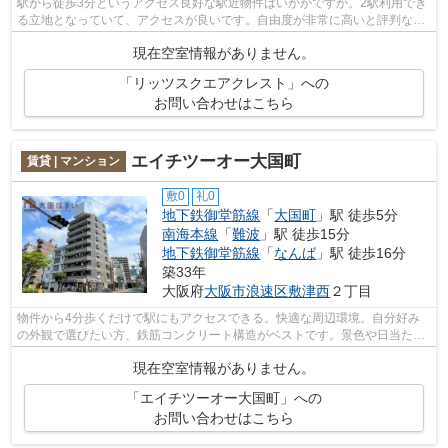
駅から徒歩3分というアクセス良好な駅近物件はいかがですか。2駅利用でき
る立地となっていて、アクセスが良いです。自由度が非常に高いと評判なデ
ザイナーズ物件マンション。共用部に...
現在空室情報がありません。
「リッツスクエアクレスト」への
お問い合わせはこちら
エイチツーオー大国町
賃貸 | マンション
敷0
礼0
地下鉄御堂筋線
「
大国町
」駅 徒歩5分
南海本線
「
難波
」駅 徒歩15分
地下鉄御堂筋線
「
なんば
」駅 徒歩16分
築33年
大阪府
大阪市浪速区
敷津西
２丁目
物件から4分歩くだけで駅にもアクセスできる。快適な周辺環境。自分好み
の外観で選びたい方、鉄筋コンクリート構造がベストです。景色や日当たり
にこだわったお部屋探しをしている方に...
現在空室情報がありません。
「エイチツーオー大国町」への
お問い合わせはこちら