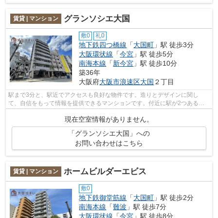
グランソシエ大国
賃貸 | マンション
敷0
礼0
地下鉄四つ橋線
「
大国町
」駅 徒歩3分
大阪環状線
「
今宮
」駅 徒歩5分
南海本線
「
新今宮
」駅 徒歩10分
築36年
大阪府
大阪市浪速区
大国
２丁目
駅まで3分と、駅近でアクセスも良好な物件です。造りとデザインに関し
て、自信をもって情報を提供できるマンションです。付近に駅が2つあるの
で、用途や行き先によって経路を選べる物...
現在空室情報がありません。
「グランソシエ大国」への
お問い合わせはこちら
ホームビルダーエビス
賃貸 | マンション
敷0
地下鉄御堂筋線
「
大国町
」駅 徒歩2分
南海本線
「
難波
」駅 徒歩7分
大阪環状線
「
今宮
」駅 徒歩8分