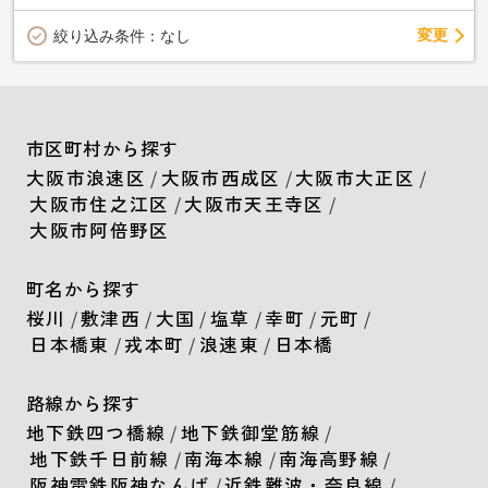
変更
絞り込み条件：
なし
市区町村から探す
大阪市浪速区
/
大阪市西成区
/
大阪市大正区
/
大阪市住之江区
/
大阪市天王寺区
/
大阪市阿倍野区
町名から探す
桜川
/
敷津西
/
大国
/
塩草
/
幸町
/
元町
/
日本橋東
/
戎本町
/
浪速東
/
日本橋
路線から探す
地下鉄四つ橋線
/
地下鉄御堂筋線
/
地下鉄千日前線
/
南海本線
/
南海高野線
/
阪神電鉄阪神なんば
/
近鉄難波・奈良線
/