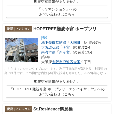
現在空室情報がありません。
「ＫＳマンション」への
お問い合わせはこちら
HOPETREE難波今宮 ホープツリーナンバイヤミヤ
賃貸 | マンション
敷0
地下鉄御堂筋線
「
大国町
」駅 徒歩7分
大阪環状線
「
今宮
」駅 徒歩2分
南海本線
「
新今宮
」駅 徒歩13分
築4年
大阪府
大阪市浪速区
大国
２丁目
こちらはマンションタイプになります。利用可能な駅が2駅あり、利便性の
高い物件です。この物件は内観も綺麗で設備も充実した、2022年築となって
います。多くの方からご好評頂いている...
現在空室情報がありません。
「HOPETREE難波今宮 ホープツリーナンバイヤミヤ」への
お問い合わせはこちら
St.Residence鶴見橋
賃貸 | マンション