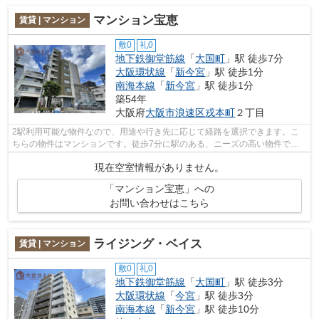
マンション宝恵
賃貸 | マンション
敷0
礼0
地下鉄御堂筋線
「
大国町
」駅 徒歩7分
大阪環状線
「
新今宮
」駅 徒歩1分
南海本線
「
新今宮
」駅 徒歩1分
築54年
大阪府
大阪市浪速区
戎本町
２丁目
2駅利用可能な物件なので、用途や行き先に応じて経路を選択できます。こ
ちらの物件はマンションです。徒歩7分に駅のある、ニーズの高い物件で
す。新着情報：マンション宝恵の空室情報...
現在空室情報がありません。
「マンション宝恵」への
お問い合わせはこちら
ライジング・ベイス
賃貸 | マンション
敷0
礼0
地下鉄御堂筋線
「
大国町
」駅 徒歩3分
大阪環状線
「
今宮
」駅 徒歩3分
南海本線
「
新今宮
」駅 徒歩10分