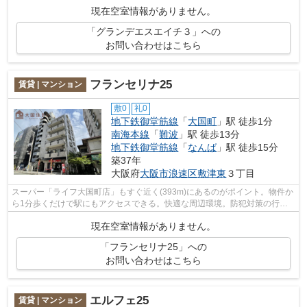
現在空室情報がありません。
「グランデエスエイチ３」への
お問い合わせはこちら
フランセリナ25
賃貸 | マンション
敷0
礼0
地下鉄御堂筋線
「
大国町
」駅 徒歩1分
南海本線
「
難波
」駅 徒歩13分
地下鉄御堂筋線
「
なんば
」駅 徒歩15分
築37年
大阪府
大阪市浪速区
敷津東
３丁目
スーパー「ライフ大国町店」もすぐ近く(393m)にあるのがポイント。物件か
ら1分歩くだけで駅にもアクセスできる。快適な周辺環境。防犯対策の行き
届いた造りがポイント。住まい探しなら...
現在空室情報がありません。
「フランセリナ25」への
お問い合わせはこちら
エルフェ25
賃貸 | マンション