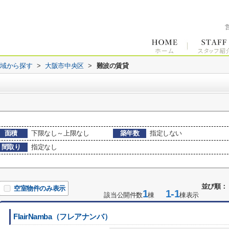
地域から探す
>
大阪市中央区
>
難波の賃貸
面積
下限なし～上限なし
築年数
指定しない
間取り
指定なし
並び順：
空室物件のみ表示
1
1-1
該当公開件数
棟
棟表示
FlairNamba（フレアナンバ）