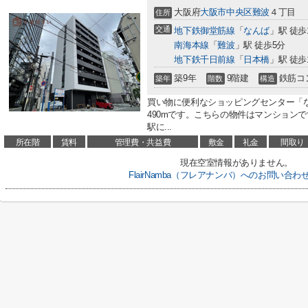
大阪府
大阪市中央区
難波
４丁目
住所
交通
地下鉄御堂筋線
「
なんば
」駅 徒歩
南海本線
「
難波
」駅 徒歩5分
地下鉄千日前線
「
日本橋
」駅 徒歩
築9年
9階建
鉄筋コ
築年
階数
構造
買い物に便利なショッピングセンター「な
490mです。こちらの物件はマンション
駅に...
所在階
賃料
管理費・共益費
敷金
礼金
間取り
現在空室情報がありません。
FlairNamba（フレアナンバ）へのお問い合