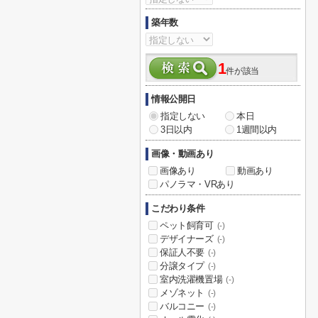
築年数
1
件が該当
情報公開日
指定しない
本日
3日以内
1週間以内
画像・動画あり
画像あり
動画あり
パノラマ・VRあり
こだわり条件
ペット飼育可
(-)
デザイナーズ
(-)
保証人不要
(-)
分譲タイプ
(-)
室内洗濯機置場
(-)
メゾネット
(-)
バルコニー
(-)