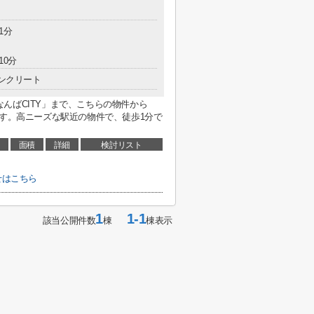
1分
10分
ンクリート
んばCITY」まで、こちらの物件から
です。高ニーズな駅近の物件で、徒歩1分で
面積
詳細
検討リスト
わせはこちら
1
1-1
該当公開件数
棟
棟表示