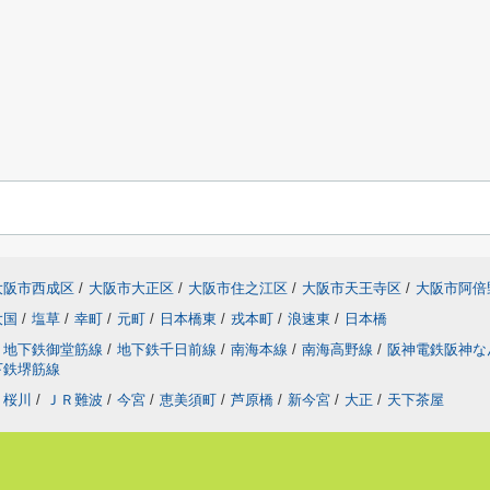
大阪市西成区
/
大阪市大正区
/
大阪市住之江区
/
大阪市天王寺区
/
大阪市阿倍
大国
/
塩草
/
幸町
/
元町
/
日本橋東
/
戎本町
/
浪速東
/
日本橋
地下鉄御堂筋線
/
地下鉄千日前線
/
南海本線
/
南海高野線
/
阪神電鉄阪神
下鉄堺筋線
桜川
/
ＪＲ難波
/
今宮
/
恵美須町
/
芦原橋
/
新今宮
/
大正
/
天下茶屋