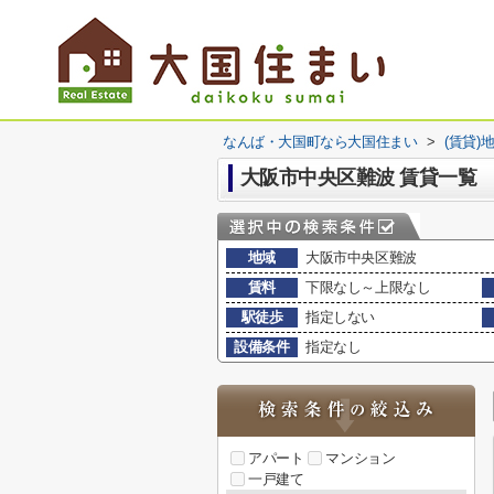
なんば・大国町なら大国住まい
>
(賃貸)
大阪市中央区難波 賃貸一覧
地域
大阪市中央区難波
賃料
下限なし～上限なし
駅徒歩
指定しない
設備条件
指定なし
アパート
マンション
一戸建て