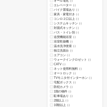
オール電化
(-)
エレベーター
(-)
バイク置場あり
(-)
家具・家電付き
(-)
コンロ２口以上
(-)
システムキッチン
(-)
対面式キッチン
(-)
バス・トイレ別
(-)
追焚機能浴室
(-)
浴室乾燥機
(-)
温水洗浄便座
(-)
独立洗面台
(-)
エアコン
(-)
ウォークインクロゼット
(-)
CATV
(-)
ネット使用料無料
(-)
オートロック
(-)
TVモニタ付インターホン
(-)
宅配ボックス
(-)
防犯カメラ
(-)
1階の物件
(-)
駐車場あり
(-)
2階以上
(-)
10階以上
(-)