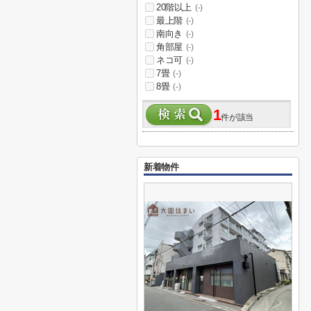
20階以上
(-)
最上階
(-)
南向き
(-)
角部屋
(-)
ネコ可
(-)
7畳
(-)
8畳
(-)
1
件が該当
新着物件