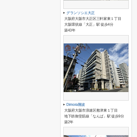
グランソシエ大正
大阪府大阪市大正区三軒家東１丁目
大阪環状線「大正」駅 徒歩4分
築43年
Dimora難波
大阪府大阪市浪速区敷津東１丁目
地下鉄御堂筋線「なんば」駅 徒歩9分
築2年