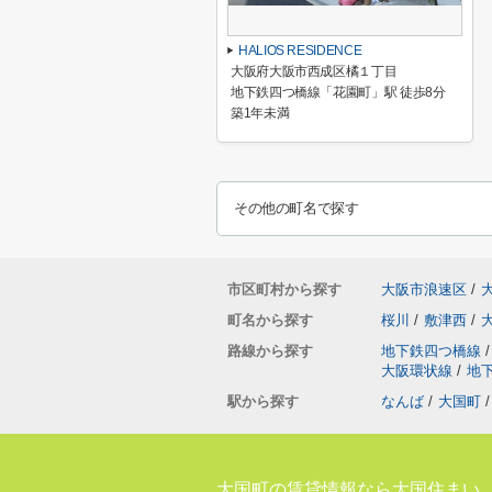
HALIOS RESIDENCE
大阪府大阪市西成区橘１丁目
地下鉄四つ橋線「花園町」駅 徒歩8分
築1年未満
その他の町名で探す
市区町村から探す
大阪市浪速区
/
町名から探す
桜川
/
敷津西
/
路線から探す
地下鉄四つ橋線
/
大阪環状線
/
地
駅から探す
なんば
/
大国町
/
大国町の賃貸情報なら大国住まい