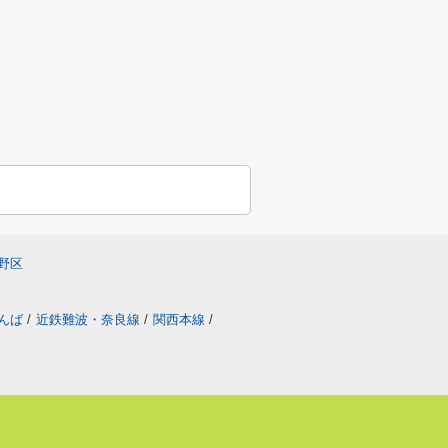
野区
なんば
/
近鉄難波・奈良線
/
関西本線
/